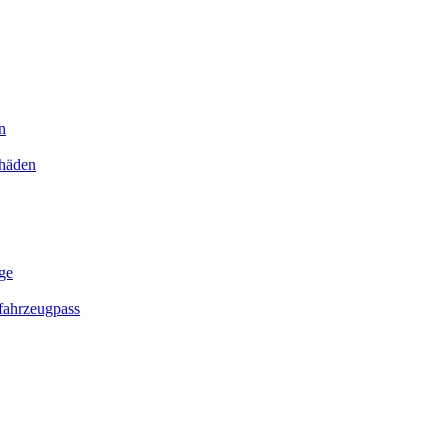
n
chäden
ge
ahrzeugpass