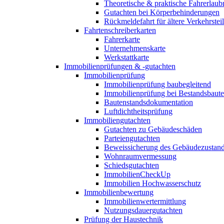
Theoretische & praktische Fahrerlaub
Gutachten bei Körperbehinderungen
Rückmeldefahrt für ältere Verkehrste
Fahrtenschreiberkarten
Fahrerkarte
Unternehmenskarte
Werkstattkarte
Immobilienprüfungen & -gutachten
Immobilienprüfung
Immobilienprüfung baubegleitend
Immobilienprüfung bei Bestandsbaut
Bautenstandsdokumentation
Luftdichtheitsprüfung
Immobiliengutachten
Gutachten zu Gebäudeschäden
Parteiengutachten
Beweissicherung des Gebäudezustan
Wohnraumvermessung
Schiedsgutachten
ImmobilienCheckUp
Immobilien Hochwasserschutz
Immobilienbewertung
Immobilienwertermittlung
Nutzungsdauergutachten
Prüfung der Haustechnik