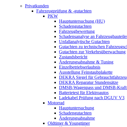
Privatkunden
Fahrzeugprüfung & -gutachten
PKW
Hauptuntersuchung (HU)
Schadengutachten
Fahrzeugbewertung
Schadensanalyse an Fahrzeugbauteile
Unfallanalytische Gutachten
Gutachten zu technischen Fahrzeugs
Gutachten zur Verkehrsüberwachung
Zustandsbericht
Änderungsabnahme & Tuning
Einzelbetriebserlaubnis
Ausstellung Feinstaubplakette
DEKRA Siegel für Gebrauchtfahrzeu
DEKRA Reparatur Stundensätze
DMSB-Wagenpass und DMSB-Kraftf
Batterietest für Elektroautos
Ladekabel Prüfung nach DGUV V3
Motorrad
Hauptuntersuchung
Schadengutachten
Änderungsabnahme
Oldtimer & Youngtimer