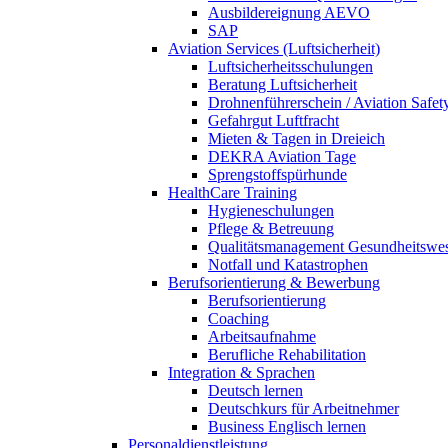
Ausbildereignung AEVO
SAP
Aviation Services (Luftsicherheit)
Luftsicherheitsschulungen
Beratung Luftsicherheit
Drohnenführerschein / Aviation Safet
Gefahrgut Luftfracht
Mieten & Tagen in Dreieich
DEKRA Aviation Tage
Sprengstoffspürhunde
HealthCare Training
Hygieneschulungen
Pflege & Betreuung
Qualitätsmanagement Gesundheitswe
Notfall und Katastrophen
Berufsorientierung & Bewerbung
Berufsorientierung
Coaching
Arbeitsaufnahme
Berufliche Rehabilitation
Integration & Sprachen
Deutsch lernen
Deutschkurs für Arbeitnehmer
Business Englisch lernen
Personaldienstleistung