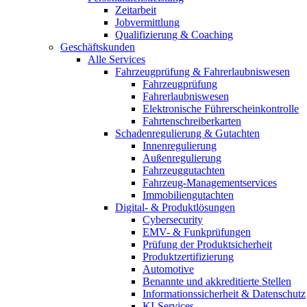
Zeitarbeit
Jobvermittlung
Qualifizierung & Coaching
Geschäftskunden
Alle Services
Fahrzeugprüfung & Fahrerlaubniswesen
Fahrzeugprüfung
Fahrerlaubniswesen
Elektronische Führerscheinkontrolle
Fahrtenschreiberkarten
Schadenregulierung & Gutachten
Innenregulierung
Außenregulierung
Fahrzeuggutachten
Fahrzeug-Managementservices
Immobiliengutachten
Digital- & Produktlösungen
Cybersecurity
EMV- & Funkprüfungen
Prüfung der Produktsicherheit
Produktzertifizierung
Automotive
Benannte und akkreditierte Stellen
Informationssicherheit & Datenschutz
KI-Services