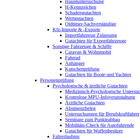
Hauptuntersuchung
H-Kennzeichen
Schadengutachten
Wertgutachten
Oldtimer-Sachverständige
Kfz-Importe & -Exporte
Importfahrzeug Zulassung
Gutachten für Exportfahrzeuge
Sonstige Fahrzeuge & Schiffe
Caravan & Wohnmobil
Fahrrad
Anhänger
Kutschenprüfung
Gutachten für Boote und Yachten
Personenprüfung
Psychologische & ärztliche Gutachten
Medizinisch-Psychologische Unters
Kostenlose MPU-Infoveranstaltung
Ärztliche Gutachten
Abstinenzbeleg
Untersuchungen für Berufskraftfahrer
Seminare zum Punkteabbau
Mobilitäts-Check für Autofahrende
Gutachten für Waffenbesitzer
Fahrerlaubnis