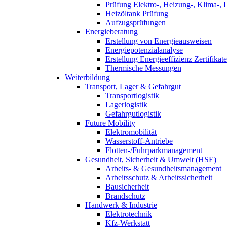
Prüfung Elektro-, Heizung-, Klima-, 
Heizöltank Prüfung
Aufzugsprüfungen
Energieberatung
Erstellung von Energieausweisen
Energiepotenzialanalyse
Erstellung Energieeffizienz Zertifikate
Thermische Messungen
Weiterbildung
Transport, Lager & Gefahrgut
Transportlogistik
Lagerlogistik
Gefahrgutlogistik
Future Mobility
Elektromobilität
Wasserstoff-Antriebe
Flotten-/Fuhrparkmanagement
Gesundheit, Sicherheit & Umwelt (HSE)
Arbeits- & Gesundheitsmanagement
Arbeitsschutz & Arbeitssicherheit
Bausicherheit
Brandschutz
Handwerk & Industrie
Elektrotechnik
Kfz-Werkstatt