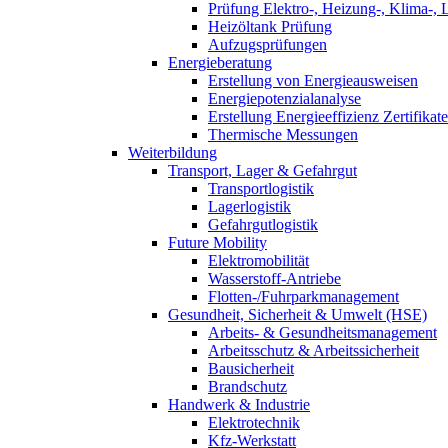
Prüfung Elektro-, Heizung-, Klima-, 
Heizöltank Prüfung
Aufzugsprüfungen
Energieberatung
Erstellung von Energieausweisen
Energiepotenzialanalyse
Erstellung Energieeffizienz Zertifikate
Thermische Messungen
Weiterbildung
Transport, Lager & Gefahrgut
Transportlogistik
Lagerlogistik
Gefahrgutlogistik
Future Mobility
Elektromobilität
Wasserstoff-Antriebe
Flotten-/Fuhrparkmanagement
Gesundheit, Sicherheit & Umwelt (HSE)
Arbeits- & Gesundheitsmanagement
Arbeitsschutz & Arbeitssicherheit
Bausicherheit
Brandschutz
Handwerk & Industrie
Elektrotechnik
Kfz-Werkstatt