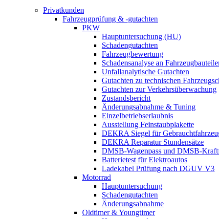
Privatkunden
Fahrzeugprüfung & -gutachten
PKW
Hauptuntersuchung (HU)
Schadengutachten
Fahrzeugbewertung
Schadensanalyse an Fahrzeugbauteile
Unfallanalytische Gutachten
Gutachten zu technischen Fahrzeugs
Gutachten zur Verkehrsüberwachung
Zustandsbericht
Änderungsabnahme & Tuning
Einzelbetriebserlaubnis
Ausstellung Feinstaubplakette
DEKRA Siegel für Gebrauchtfahrzeu
DEKRA Reparatur Stundensätze
DMSB-Wagenpass und DMSB-Kraftf
Batterietest für Elektroautos
Ladekabel Prüfung nach DGUV V3
Motorrad
Hauptuntersuchung
Schadengutachten
Änderungsabnahme
Oldtimer & Youngtimer