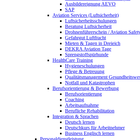
Ausbildereignung AEVO
SAP
Aviation Services (Luftsicherheit)
Luftsicherheitsschulungen
Beratung Luftsicherheit
Drohnenführerschein / Aviation Safet
Gefahrgut Luftfracht
Mieten & Tagen in Dreieich
DEKRA Aviation Tage
Sprengstoffspürhunde
HealthCare Training
Hygieneschulungen
Pflege & Betreuung
Qualitätsmanagement Gesundheitswe
Notfall und Katastrophen
Berufsorientierung & Bewerbung
Berufsorientierung
Coaching
Arbeitsaufnahme
Berufliche Rehabilitation
Integration & Sprachen
Deutsch lernen
Deutschkurs für Arbeitnehmer
Business Englisch lernen
Personaldienstleistung