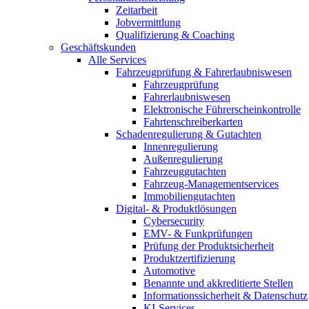
Zeitarbeit
Jobvermittlung
Qualifizierung & Coaching
Geschäftskunden
Alle Services
Fahrzeugprüfung & Fahrerlaubniswesen
Fahrzeugprüfung
Fahrerlaubniswesen
Elektronische Führerscheinkontrolle
Fahrtenschreiberkarten
Schadenregulierung & Gutachten
Innenregulierung
Außenregulierung
Fahrzeuggutachten
Fahrzeug-Managementservices
Immobiliengutachten
Digital- & Produktlösungen
Cybersecurity
EMV- & Funkprüfungen
Prüfung der Produktsicherheit
Produktzertifizierung
Automotive
Benannte und akkreditierte Stellen
Informationssicherheit & Datenschutz
KI-Services