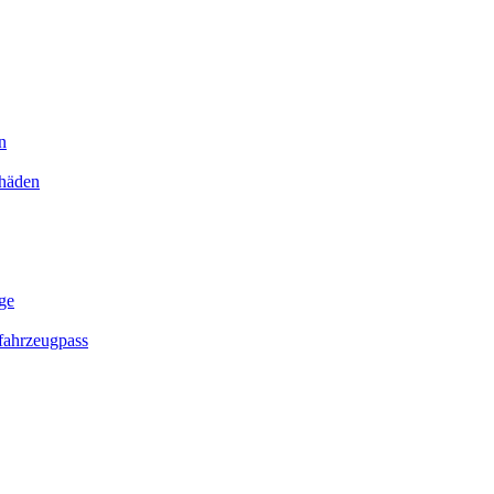
n
chäden
ge
ahrzeugpass