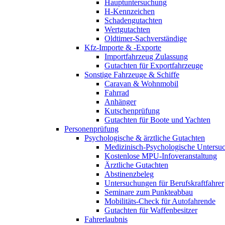
Hauptuntersuchung
H-Kennzeichen
Schadengutachten
Wertgutachten
Oldtimer-Sachverständige
Kfz-Importe & -Exporte
Importfahrzeug Zulassung
Gutachten für Exportfahrzeuge
Sonstige Fahrzeuge & Schiffe
Caravan & Wohnmobil
Fahrrad
Anhänger
Kutschenprüfung
Gutachten für Boote und Yachten
Personenprüfung
Psychologische & ärztliche Gutachten
Medizinisch-Psychologische Unters
Kostenlose MPU-Infoveranstaltung
Ärztliche Gutachten
Abstinenzbeleg
Untersuchungen für Berufskraftfahrer
Seminare zum Punkteabbau
Mobilitäts-Check für Autofahrende
Gutachten für Waffenbesitzer
Fahrerlaubnis