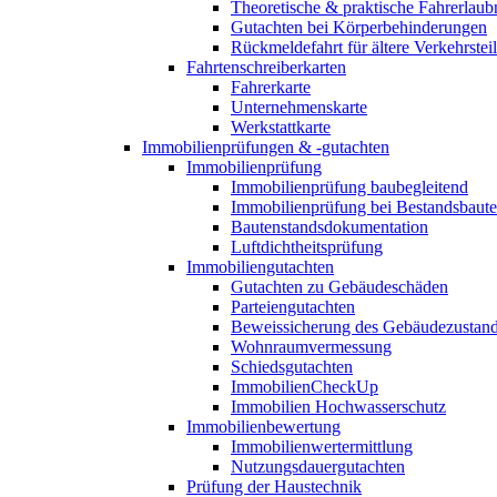
Theoretische & praktische Fahrerlaub
Gutachten bei Körperbehinderungen
Rückmeldefahrt für ältere Verkehrste
Fahrtenschreiberkarten
Fahrerkarte
Unternehmenskarte
Werkstattkarte
Immobilienprüfungen & -gutachten
Immobilienprüfung
Immobilienprüfung baubegleitend
Immobilienprüfung bei Bestandsbaut
Bautenstandsdokumentation
Luftdichtheitsprüfung
Immobiliengutachten
Gutachten zu Gebäudeschäden
Parteiengutachten
Beweissicherung des Gebäudezustan
Wohnraumvermessung
Schiedsgutachten
ImmobilienCheckUp
Immobilien Hochwasserschutz
Immobilienbewertung
Immobilienwertermittlung
Nutzungsdauergutachten
Prüfung der Haustechnik