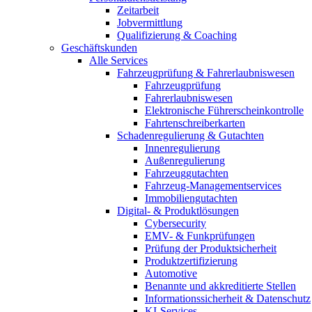
Zeitarbeit
Jobvermittlung
Qualifizierung & Coaching
Geschäftskunden
Alle Services
Fahrzeugprüfung & Fahrerlaubniswesen
Fahrzeugprüfung
Fahrerlaubniswesen
Elektronische Führerscheinkontrolle
Fahrtenschreiberkarten
Schadenregulierung & Gutachten
Innenregulierung
Außenregulierung
Fahrzeuggutachten
Fahrzeug-Managementservices
Immobiliengutachten
Digital- & Produktlösungen
Cybersecurity
EMV- & Funkprüfungen
Prüfung der Produktsicherheit
Produktzertifizierung
Automotive
Benannte und akkreditierte Stellen
Informationssicherheit & Datenschutz
KI-Services