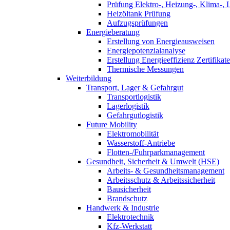
Prüfung Elektro-, Heizung-, Klima-, 
Heizöltank Prüfung
Aufzugsprüfungen
Energieberatung
Erstellung von Energieausweisen
Energiepotenzialanalyse
Erstellung Energieeffizienz Zertifikate
Thermische Messungen
Weiterbildung
Transport, Lager & Gefahrgut
Transportlogistik
Lagerlogistik
Gefahrgutlogistik
Future Mobility
Elektromobilität
Wasserstoff-Antriebe
Flotten-/Fuhrparkmanagement
Gesundheit, Sicherheit & Umwelt (HSE)
Arbeits- & Gesundheitsmanagement
Arbeitsschutz & Arbeitssicherheit
Bausicherheit
Brandschutz
Handwerk & Industrie
Elektrotechnik
Kfz-Werkstatt