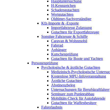
Hauptuntersuchung
H-Kennzeichen
Schadengutachten
Wertgutachten
Oldtimer-Sachverständige
Kfz-Importe & -Exporte
Importfahrzeug Zulassung
Gutachten für Exportfahrzeuge
Sonstige Fahrzeuge & Schiffe
Caravan & Wohnmobil
Fahrrad
Anhänger
Kutschenprüfung
Gutachten für Boote und Yachten
Personenprüfung
Psychologische & ärztliche Gutachten
Medizinisch-Psychologische Unters
Kostenlose MPU-Infoveranstaltung
Ärztliche Gutachten
Abstinenzbeleg
Untersuchungen für Berufskraftfahrer
Seminare zum Punkteabbau
Mobilitäts-Check für Autofahrende
Gutachten für Waffenbesitzer
Fahrerlaubnis