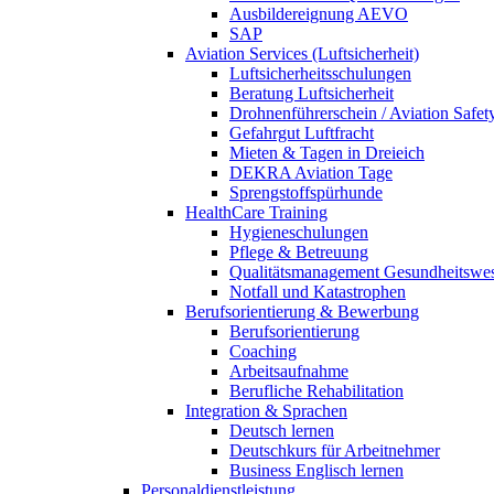
Ausbildereignung AEVO
SAP
Aviation Services (Luftsicherheit)
Luftsicherheitsschulungen
Beratung Luftsicherheit
Drohnenführerschein / Aviation Safet
Gefahrgut Luftfracht
Mieten & Tagen in Dreieich
DEKRA Aviation Tage
Sprengstoffspürhunde
HealthCare Training
Hygieneschulungen
Pflege & Betreuung
Qualitätsmanagement Gesundheitswe
Notfall und Katastrophen
Berufsorientierung & Bewerbung
Berufsorientierung
Coaching
Arbeitsaufnahme
Berufliche Rehabilitation
Integration & Sprachen
Deutsch lernen
Deutschkurs für Arbeitnehmer
Business Englisch lernen
Personaldienstleistung