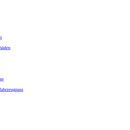
n
chäden
ge
ahrzeugpass