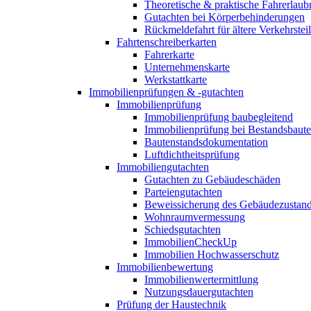
Theoretische & praktische Fahrerlaub
Gutachten bei Körperbehinderungen
Rückmeldefahrt für ältere Verkehrste
Fahrtenschreiberkarten
Fahrerkarte
Unternehmenskarte
Werkstattkarte
Immobilienprüfungen & -gutachten
Immobilienprüfung
Immobilienprüfung baubegleitend
Immobilienprüfung bei Bestandsbaut
Bautenstandsdokumentation
Luftdichtheitsprüfung
Immobiliengutachten
Gutachten zu Gebäudeschäden
Parteiengutachten
Beweissicherung des Gebäudezustan
Wohnraumvermessung
Schiedsgutachten
ImmobilienCheckUp
Immobilien Hochwasserschutz
Immobilienbewertung
Immobilienwertermittlung
Nutzungsdauergutachten
Prüfung der Haustechnik