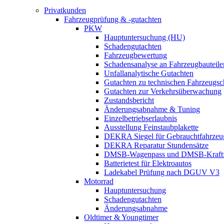
Privatkunden
Fahrzeugprüfung & -gutachten
PKW
Hauptuntersuchung (HU)
Schadengutachten
Fahrzeugbewertung
Schadensanalyse an Fahrzeugbauteile
Unfallanalytische Gutachten
Gutachten zu technischen Fahrzeugs
Gutachten zur Verkehrsüberwachung
Zustandsbericht
Änderungsabnahme & Tuning
Einzelbetriebserlaubnis
Ausstellung Feinstaubplakette
DEKRA Siegel für Gebrauchtfahrzeu
DEKRA Reparatur Stundensätze
DMSB-Wagenpass und DMSB-Kraftf
Batterietest für Elektroautos
Ladekabel Prüfung nach DGUV V3
Motorrad
Hauptuntersuchung
Schadengutachten
Änderungsabnahme
Oldtimer & Youngtimer