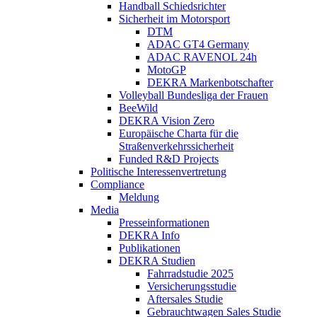
Handball Schiedsrichter
Sicherheit im Motorsport
DTM
ADAC GT4 Germany
ADAC RAVENOL 24h
MotoGP
DEKRA Markenbotschafter
Volleyball Bundesliga der Frauen
BeeWild
DEKRA Vision Zero
Europäische Charta für die
Straßenverkehrssicherheit
Funded R&D Projects
Politische Interessenvertretung
Compliance
Meldung
Media
Presseinformationen
DEKRA Info
Publikationen
DEKRA Studien
Fahrradstudie 2025
Versicherungsstudie
Aftersales Studie
Gebrauchtwagen Sales Studie