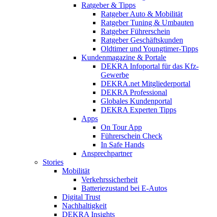
Ratgeber & Tipps
Ratgeber Auto & Mobilität
Ratgeber Tuning & Umbauten
Ratgeber Führerschein
Ratgeber Geschäftskunden
Oldtimer und Youngtimer-Tipps
Kundenmagazine & Portale
DEKRA Infoportal für das Kfz-
Gewerbe
DEKRA.net Mitgliederportal
DEKRA Professional
Globales Kundenportal
DEKRA Experten Tipps
Apps
On Tour App
Führerschein Check
In Safe Hands
Ansprechpartner
Stories
Mobilität
Verkehrssicherheit
Batteriezustand bei E-Autos
Digital Trust
Nachhaltigkeit
DEKRA Insights