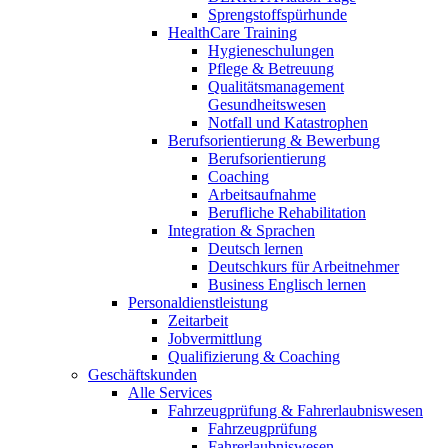
Sprengstoffspürhunde
HealthCare Training
Hygieneschulungen
Pflege & Betreuung
Qualitätsmanagement
Gesundheitswesen
Notfall und Katastrophen
Berufsorientierung & Bewerbung
Berufsorientierung
Coaching
Arbeitsaufnahme
Berufliche Rehabilitation
Integration & Sprachen
Deutsch lernen
Deutschkurs für Arbeitnehmer
Business Englisch lernen
Personaldienstleistung
Zeitarbeit
Jobvermittlung
Qualifizierung & Coaching
Geschäftskunden
Alle Services
Fahrzeugprüfung & Fahrerlaubniswesen
Fahrzeugprüfung
Fahrerlaubniswesen