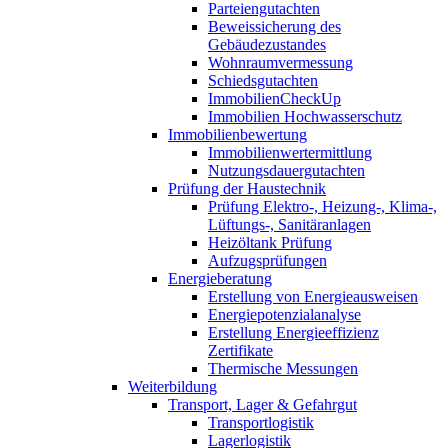
Parteiengutachten
Beweissicherung des
Gebäudezustandes
Wohnraumvermessung
Schiedsgutachten
ImmobilienCheckUp
Immobilien Hochwasserschutz
Immobilienbewertung
Immobilienwertermittlung
Nutzungsdauergutachten
Prüfung der Haustechnik
Prüfung Elektro-, Heizung-, Klima-,
Lüftungs-, Sanitäranlagen
Heizöltank Prüfung
Aufzugsprüfungen
Energieberatung
Erstellung von Energieausweisen
Energiepotenzialanalyse
Erstellung Energieeffizienz
Zertifikate
Thermische Messungen
Weiterbildung
Transport, Lager & Gefahrgut
Transportlogistik
Lagerlogistik