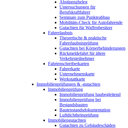
Abstinenzbeleg
Untersuchungen für
Berufskraftfahrer
Seminare zum Punkteabbau
Mobilitäts-Check für Autofahrende
Gutachten für Waffenbesitzer
Fahrerlaubnis
Theoretische & praktische
Fahrerlaubnisprüfung
Gutachten bei Körperbehinderungen
Rückmeldefahrt für ältere
Verkehrsteilnehmer
Fahrtenschreiberkarten
Fahrerkarte
Unternehmenskarte
Werkstattkarte
Immobilienprüfungen & -gutachten
Immobilienprüfung
Immobilienprüfung baubegleitend
Immobilienprüfung bei
Bestandsbauten
Bautenstandsdokumentation
Luftdichtheitsprüfung
Immobiliengutachten
Gutachten zu Gebäudeschäden