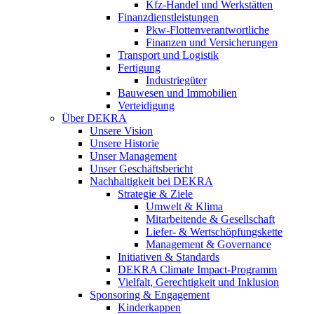
Kfz-Handel und Werkstätten
Finanzdienstleistungen
Pkw‑Flottenverantwortliche
Finanzen und Versicherungen
Transport und Logistik
Fertigung
Industriegüter
Bauwesen und Immobilien
Verteidigung
Über DEKRA
Unsere Vision
Unsere Historie
Unser Management
Unser Geschäftsbericht
Nachhaltigkeit bei DEKRA
Strategie & Ziele
Umwelt & Klima
Mitarbeitende & Gesellschaft
Liefer- & Wertschöpfungskette
Management & Governance
Initiativen & Standards
DEKRA Climate Impact-Programm
Vielfalt, Gerechtigkeit und Inklusion​
Sponsoring & Engagement
Kinderkappen