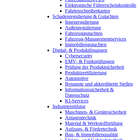
Elektronische Führerscheinkontrolle
Fahrtenschreiberkarten
Schadenregulierung & Gutachten
Innenregulierung
Außenregulierung
Fahrzeuggutachten
Fahrzeug-Managementservices
Immobiliengutachten
Digital- & Produktlösungen
Cybersecurity
EMV- & Funkprüfungen
Prüfung der Produktsicherheit
Produktzertifizierung
Automotive
Benannte und akkreditierte Stellen
Informationssicherheit &
Datenschutz
KI-Services
Industrieprüfung
Maschinen- & Gerätesicherheit
Anlagentechnik
Material & Werkstoffprüfung
Aufzugs- & Fördertechnik
Bau- & Immobilienqualität