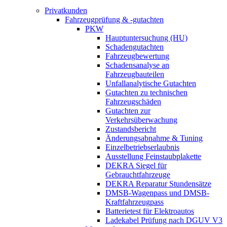
Privatkunden
Fahrzeugprüfung & -gutachten
PKW
Hauptuntersuchung (HU)
Schadengutachten
Fahrzeugbewertung
Schadensanalyse an
Fahrzeugbauteilen
Unfallanalytische Gutachten
Gutachten zu technischen
Fahrzeugschäden
Gutachten zur
Verkehrsüberwachung
Zustandsbericht
Änderungsabnahme & Tuning
Einzelbetriebserlaubnis
Ausstellung Feinstaubplakette
DEKRA Siegel für
Gebrauchtfahrzeuge
DEKRA Reparatur Stundensätze
DMSB-Wagenpass und DMSB-
Kraftfahrzeugpass
Batterietest für Elektroautos
Ladekabel Prüfung nach DGUV V3