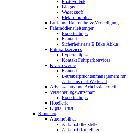
Photovoltaik
Biogas
Wasserstoff
Elektromobilität
Luft- und Raumfahrt & Verteidigung
Fahrraddienstleistungen
Expertentipps
Kontakt
Sicherheitstests E-Bike-Akkus
Fuhrparkservices
Expertentipps
Kontakt Fuhrparkservices
Kfz-Gewerbe
Kontakt
Betreiberpflichtenmanagement für
Autohaus und Werkstatt
Arbeitsschutz und Arbeitssicherheit
Versicherungswirtschaft
Expertentipps
Hotellerie
Digital Trust
Branchen
Automobilität
Automobilhersteller
Automobilzulieferer