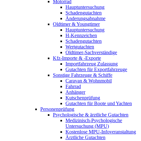
Motorrad
Hauptuntersuchung
Schadengutachten
Änderungsabnahme
Oldtimer & Youngtimer
Hauptuntersuchung
H-Kennzeichen
Schadengutachten
Wertgutachten
Oldtimer-Sachverständige
Kfz-Importe & -Exporte
Importfahrzeug Zulassung
Gutachten für Exportfahrzeuge
Sonstige Fahrzeuge & Schiffe
Caravan & Wohnmobil
Fahrrad
Anhänger
Kutschenprüfung
Gutachten für Boote und Yachten
Personenprüfung
Psychologische & ärztliche Gutachten
Medizinisch-Psychologische
Untersuchung (MPU)
Kostenlose MPU-Infoveranstaltung
Ärztliche Gutachten