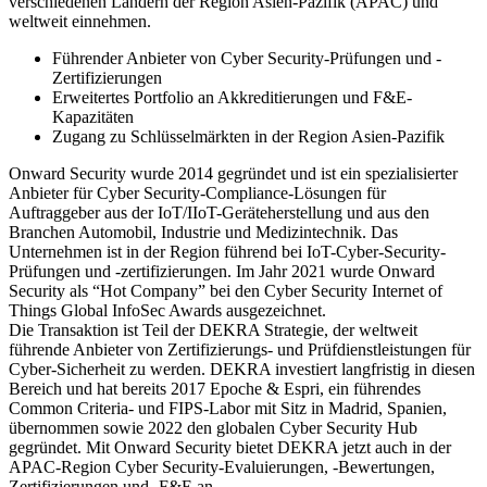
verschiedenen Ländern der Region Asien-Pazifik (APAC) und
weltweit einnehmen.
Führender Anbieter von Cyber Security-Prüfungen und -
Zertifizierungen
Erweitertes Portfolio an Akkreditierungen und F&E-
Kapazitäten
Zugang zu Schlüsselmärkten in der Region Asien-Pazifik
Onward Security wurde 2014 gegründet und ist ein spezialisierter
Anbieter für Cyber Security-Compliance-Lösungen für
Auftraggeber aus der IoT/IIoT-Geräteherstellung und aus den
Branchen Automobil, Industrie und Medizintechnik. Das
Unternehmen ist in der Region führend bei IoT-Cyber-Security-
Prüfungen und -zertifizierungen. Im Jahr 2021 wurde Onward
Security als “Hot Company” bei den Cyber Security Internet of
Things Global InfoSec Awards ausgezeichnet.
Die Transaktion ist Teil der DEKRA Strategie, der weltweit
führende Anbieter von Zertifizierungs- und Prüfdienstleistungen für
Cyber-Sicherheit zu werden. DEKRA investiert langfristig in diesen
Bereich und hat bereits 2017 Epoche & Espri, ein führendes
Common Criteria- und FIPS-Labor mit Sitz in Madrid, Spanien,
übernommen sowie 2022 den globalen Cyber Security Hub
gegründet. Mit Onward Security bietet DEKRA jetzt auch in der
APAC-Region Cyber Security-Evaluierungen, -Bewertungen,
Zertifizierungen und -F&E an.