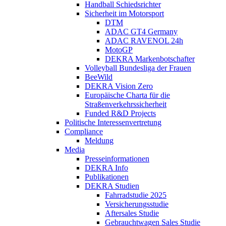
Handball Schiedsrichter
Sicherheit im Motorsport
DTM
ADAC GT4 Germany
ADAC RAVENOL 24h
MotoGP
DEKRA Markenbotschafter
Volleyball Bundesliga der Frauen
BeeWild
DEKRA Vision Zero
Europäische Charta für die
Straßenverkehrssicherheit
Funded R&D Projects
Politische Interessenvertretung
Compliance
Meldung
Media
Presseinformationen
DEKRA Info
Publikationen
DEKRA Studien
Fahrradstudie 2025
Versicherungsstudie
Aftersales Studie
Gebrauchtwagen Sales Studie