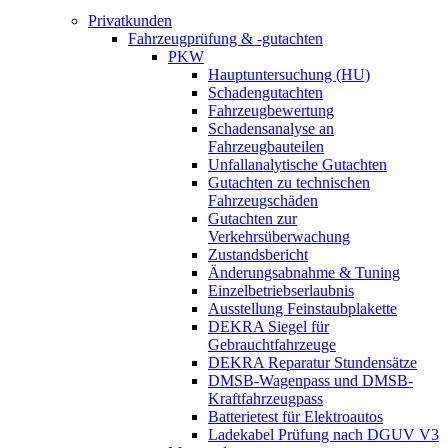
Privatkunden
Fahrzeugprüfung & -gutachten
PKW
Hauptuntersuchung (HU)
Schadengutachten
Fahrzeugbewertung
Schadensanalyse an
Fahrzeugbauteilen
Unfallanalytische Gutachten
Gutachten zu technischen
Fahrzeugschäden
Gutachten zur
Verkehrsüberwachung
Zustandsbericht
Änderungsabnahme & Tuning
Einzelbetriebserlaubnis
Ausstellung Feinstaubplakette
DEKRA Siegel für
Gebrauchtfahrzeuge
DEKRA Reparatur Stundensätze
DMSB-Wagenpass und DMSB-
Kraftfahrzeugpass
Batterietest für Elektroautos
Ladekabel Prüfung nach DGUV V3