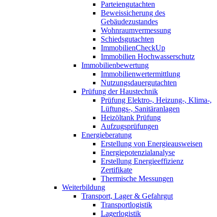
Parteiengutachten
Beweissicherung des
Gebäudezustandes
Wohnraumvermessung
Schiedsgutachten
ImmobilienCheckUp
Immobilien Hochwasserschutz
Immobilienbewertung
Immobilienwertermittlung
Nutzungsdauergutachten
Prüfung der Haustechnik
Prüfung Elektro-, Heizung-, Klima-,
Lüftungs-, Sanitäranlagen
Heizöltank Prüfung
Aufzugsprüfungen
Energieberatung
Erstellung von Energieausweisen
Energiepotenzialanalyse
Erstellung Energieeffizienz
Zertifikate
Thermische Messungen
Weiterbildung
Transport, Lager & Gefahrgut
Transportlogistik
Lagerlogistik