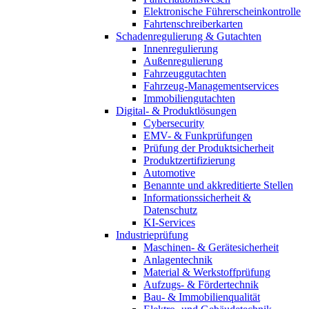
Elektronische Führerscheinkontrolle
Fahrtenschreiberkarten
Schadenregulierung & Gutachten
Innenregulierung
Außenregulierung
Fahrzeuggutachten
Fahrzeug-Managementservices
Immobiliengutachten
Digital- & Produktlösungen
Cybersecurity
EMV- & Funkprüfungen
Prüfung der Produktsicherheit
Produktzertifizierung
Automotive
Benannte und akkreditierte Stellen
Informationssicherheit &
Datenschutz
KI-Services
Industrieprüfung
Maschinen- & Gerätesicherheit
Anlagentechnik
Material & Werkstoffprüfung
Aufzugs- & Fördertechnik
Bau- & Immobilienqualität