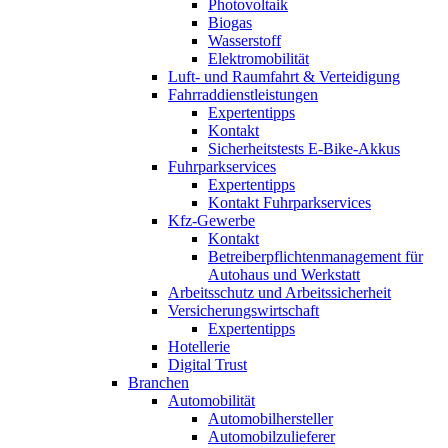
Photovoltaik
Biogas
Wasserstoff
Elektromobilität
Luft- und Raumfahrt & Verteidigung
Fahrraddienstleistungen
Expertentipps
Kontakt
Sicherheitstests E-Bike-Akkus
Fuhrparkservices
Expertentipps
Kontakt Fuhrparkservices
Kfz-Gewerbe
Kontakt
Betreiberpflichtenmanagement für
Autohaus und Werkstatt
Arbeitsschutz und Arbeitssicherheit
Versicherungswirtschaft
Expertentipps
Hotellerie
Digital Trust
Branchen
Automobilität
Automobilhersteller
Automobilzulieferer