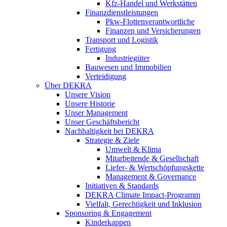
Kfz-Handel und Werkstätten
Finanzdienstleistungen
Pkw‑Flottenverantwortliche
Finanzen und Versicherungen
Transport und Logistik
Fertigung
Industriegüter
Bauwesen und Immobilien
Verteidigung
Über DEKRA
Unsere Vision
Unsere Historie
Unser Management
Unser Geschäftsbericht
Nachhaltigkeit bei DEKRA
Strategie & Ziele
Umwelt & Klima
Mitarbeitende & Gesellschaft
Liefer- & Wertschöpfungskette
Management & Governance
Initiativen & Standards
DEKRA Climate Impact-Programm
Vielfalt, Gerechtigkeit und Inklusion​
Sponsoring & Engagement
Kinderkappen