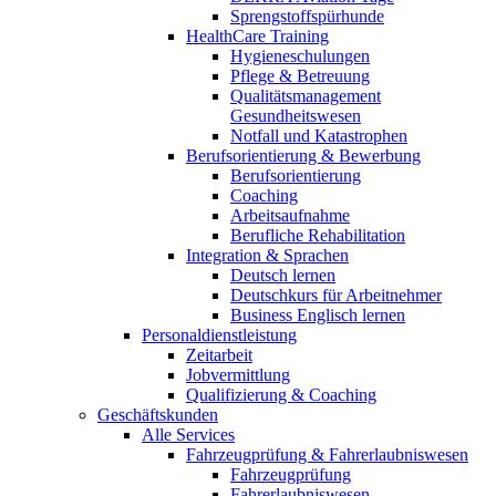
Sprengstoffspürhunde
HealthCare Training
Hygieneschulungen
Pflege & Betreuung
Qualitätsmanagement
Gesundheitswesen
Notfall und Katastrophen
Berufsorientierung & Bewerbung
Berufsorientierung
Coaching
Arbeitsaufnahme
Berufliche Rehabilitation
Integration & Sprachen
Deutsch lernen
Deutschkurs für Arbeitnehmer
Business Englisch lernen
Personaldienstleistung
Zeitarbeit
Jobvermittlung
Qualifizierung & Coaching
Geschäftskunden
Alle Services
Fahrzeugprüfung & Fahrerlaubniswesen
Fahrzeugprüfung
Fahrerlaubniswesen