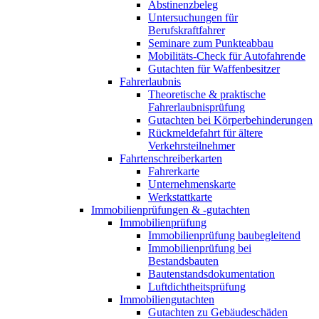
Abstinenzbeleg
Untersuchungen für
Berufskraftfahrer
Seminare zum Punkteabbau
Mobilitäts-Check für Autofahrende
Gutachten für Waffenbesitzer
Fahrerlaubnis
Theoretische & praktische
Fahrerlaubnisprüfung
Gutachten bei Körperbehinderungen
Rückmeldefahrt für ältere
Verkehrsteilnehmer
Fahrtenschreiberkarten
Fahrerkarte
Unternehmenskarte
Werkstattkarte
Immobilienprüfungen & -gutachten
Immobilienprüfung
Immobilienprüfung baubegleitend
Immobilienprüfung bei
Bestandsbauten
Bautenstandsdokumentation
Luftdichtheitsprüfung
Immobiliengutachten
Gutachten zu Gebäudeschäden