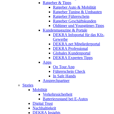
Ratgeber & Tipps
Ratgeber Auto & Mobilität
Ratgeber Tuning & Umbauten
Ratgeber Führerschein
Ratgeber Geschäftskunden
Oldtimer und Youngtimer-Tipps
Kundenmagazine & Portale
DEKRA Infoportal für das Kfz-
Gewerbe
DEKRA.net Mitgliederportal
DEKRA Professional
Globales Kundenportal
DEKRA Experten Tipps
Apps
On Tour App
Führerschein Check
In Safe Hands
Ansprechpartner
Stories
Mobilität
Verkehrssicherheit
Batteriezustand bei E-Autos
Digital Trust
Nachhaltigkeit
DEKRA Insights