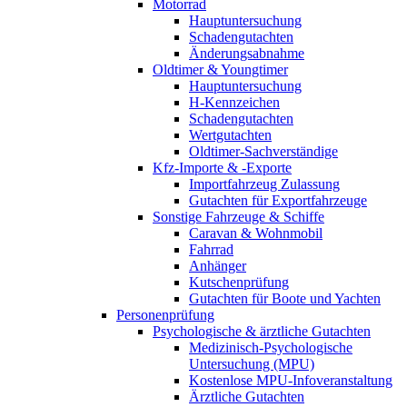
Motorrad
Hauptuntersuchung
Schadengutachten
Änderungsabnahme
Oldtimer & Youngtimer
Hauptuntersuchung
H-Kennzeichen
Schadengutachten
Wertgutachten
Oldtimer-Sachverständige
Kfz-Importe & -Exporte
Importfahrzeug Zulassung
Gutachten für Exportfahrzeuge
Sonstige Fahrzeuge & Schiffe
Caravan & Wohnmobil
Fahrrad
Anhänger
Kutschenprüfung
Gutachten für Boote und Yachten
Personenprüfung
Psychologische & ärztliche Gutachten
Medizinisch-Psychologische
Untersuchung (MPU)
Kostenlose MPU-Infoveranstaltung
Ärztliche Gutachten