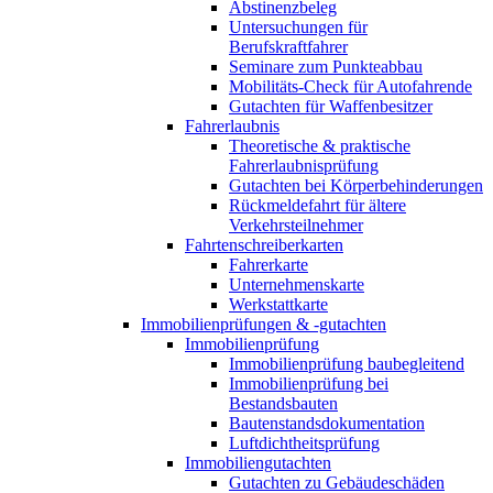
Abstinenzbeleg
Untersuchungen für
Berufskraftfahrer
Seminare zum Punkteabbau
Mobilitäts-Check für Autofahrende
Gutachten für Waffenbesitzer
Fahrerlaubnis
Theoretische & praktische
Fahrerlaubnisprüfung
Gutachten bei Körperbehinderungen
Rückmeldefahrt für ältere
Verkehrsteilnehmer
Fahrtenschreiberkarten
Fahrerkarte
Unternehmenskarte
Werkstattkarte
Immobilienprüfungen & -gutachten
Immobilienprüfung
Immobilienprüfung baubegleitend
Immobilienprüfung bei
Bestandsbauten
Bautenstandsdokumentation
Luftdichtheitsprüfung
Immobiliengutachten
Gutachten zu Gebäudeschäden