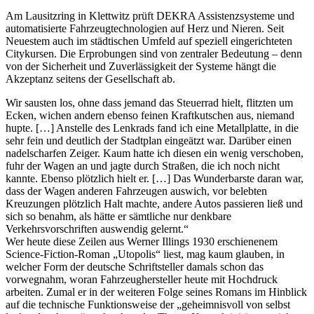
Am Lausitzring in Klettwitz prüft DEKRA Assistenzsysteme und
automatisierte Fahrzeugtechnologien auf Herz und Nieren. Seit
Neuestem auch im städtischen Umfeld auf speziell eingerichteten
Citykursen. Die Erprobungen sind von zentraler Bedeutung – denn
von der Sicherheit und Zuverlässigkeit der Systeme hängt die
Akzeptanz seitens der Gesellschaft ab.
Wir sausten los, ohne dass jemand das Steuerrad hielt, flitzten um
Ecken, wichen andern ebenso feinen Kraftkutschen aus, niemand
hupte. […] Anstelle des Lenkrads fand ich eine Metallplatte, in die
sehr fein und deutlich der Stadtplan eingeätzt war. Darüber einen
nadelscharfen Zeiger. Kaum hatte ich diesen ein wenig verschoben,
fuhr der Wagen an und jagte durch Straßen, die ich noch nicht
kannte. Ebenso plötzlich hielt er. […] Das Wunderbarste daran war,
dass der Wagen anderen Fahrzeugen auswich, vor belebten
Kreuzungen plötzlich Halt machte, andere Autos passieren ließ und
sich so benahm, als hätte er sämtliche nur denkbare
Verkehrsvorschriften auswendig gelernt.“
Wer heute diese Zeilen aus Werner Illings 1930 erschienenem
Science-Fiction-Roman „Utopolis“ liest, mag kaum glauben, in
welcher Form der deutsche Schriftsteller damals schon das
vorwegnahm, woran Fahrzeughersteller heute mit Hochdruck
arbeiten. Zumal er in der weiteren Folge seines Romans im Hinblick
auf die technische Funktionsweise der „geheimnisvoll von selbst