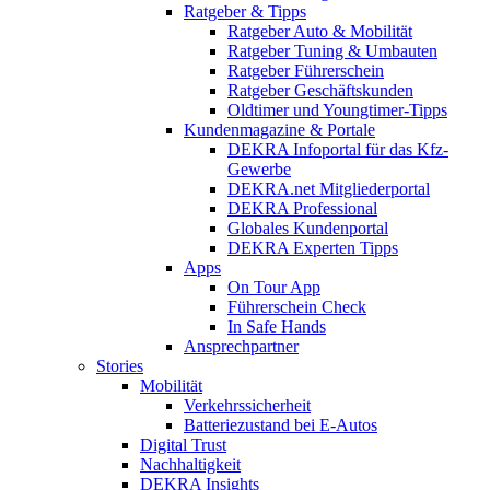
Ratgeber & Tipps
Ratgeber Auto & Mobilität
Ratgeber Tuning & Umbauten
Ratgeber Führerschein
Ratgeber Geschäftskunden
Oldtimer und Youngtimer-Tipps
Kundenmagazine & Portale
DEKRA Infoportal für das Kfz-
Gewerbe
DEKRA.net Mitgliederportal
DEKRA Professional
Globales Kundenportal
DEKRA Experten Tipps
Apps
On Tour App
Führerschein Check
In Safe Hands
Ansprechpartner
Stories
Mobilität
Verkehrssicherheit
Batteriezustand bei E-Autos
Digital Trust
Nachhaltigkeit
DEKRA Insights