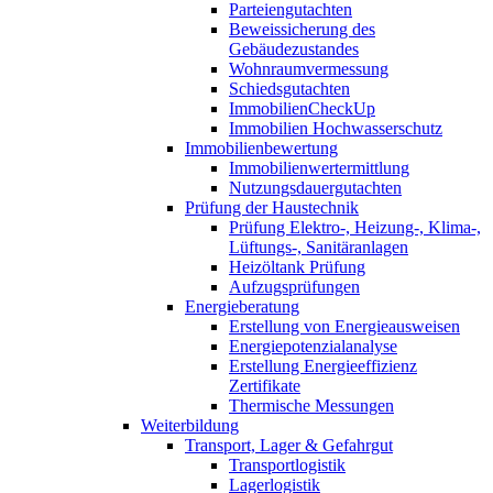
Parteiengutachten
Beweissicherung des
Gebäudezustandes
Wohnraumvermessung
Schiedsgutachten
ImmobilienCheckUp
Immobilien Hochwasserschutz
Immobilienbewertung
Immobilienwertermittlung
Nutzungsdauergutachten
Prüfung der Haustechnik
Prüfung Elektro-, Heizung-, Klima-,
Lüftungs-, Sanitäranlagen
Heizöltank Prüfung
Aufzugsprüfungen
Energieberatung
Erstellung von Energieausweisen
Energiepotenzialanalyse
Erstellung Energieeffizienz
Zertifikate
Thermische Messungen
Weiterbildung
Transport, Lager & Gefahrgut
Transportlogistik
Lagerlogistik