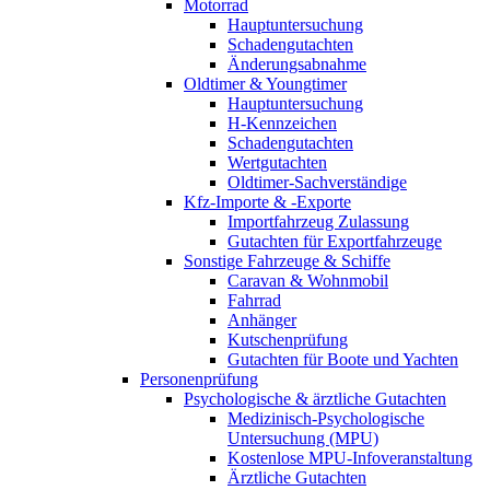
Motorrad
Hauptuntersuchung
Schadengutachten
Änderungsabnahme
Oldtimer & Youngtimer
Hauptuntersuchung
H-Kennzeichen
Schadengutachten
Wertgutachten
Oldtimer-Sachverständige
Kfz-Importe & -Exporte
Importfahrzeug Zulassung
Gutachten für Exportfahrzeuge
Sonstige Fahrzeuge & Schiffe
Caravan & Wohnmobil
Fahrrad
Anhänger
Kutschenprüfung
Gutachten für Boote und Yachten
Personenprüfung
Psychologische & ärztliche Gutachten
Medizinisch-Psychologische
Untersuchung (MPU)
Kostenlose MPU-Infoveranstaltung
Ärztliche Gutachten