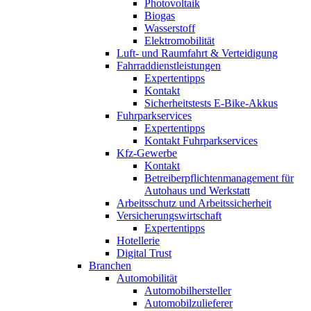
Photovoltaik
Biogas
Wasserstoff
Elektromobilität
Luft- und Raumfahrt & Verteidigung
Fahrraddienstleistungen
Expertentipps
Kontakt
Sicherheitstests E-Bike-Akkus
Fuhrparkservices
Expertentipps
Kontakt Fuhrparkservices
Kfz-Gewerbe
Kontakt
Betreiberpflichtenmanagement für
Autohaus und Werkstatt
Arbeitsschutz und Arbeitssicherheit
Versicherungswirtschaft
Expertentipps
Hotellerie
Digital Trust
Branchen
Automobilität
Automobilhersteller
Automobilzulieferer