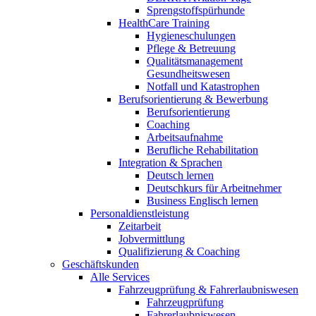
Sprengstoffspürhunde
HealthCare Training
Hygieneschulungen
Pflege & Betreuung
Qualitätsmanagement
Gesundheitswesen
Notfall und Katastrophen
Berufsorientierung & Bewerbung
Berufsorientierung
Coaching
Arbeitsaufnahme
Berufliche Rehabilitation
Integration & Sprachen
Deutsch lernen
Deutschkurs für Arbeitnehmer
Business Englisch lernen
Personaldienstleistung
Zeitarbeit
Jobvermittlung
Qualifizierung & Coaching
Geschäftskunden
Alle Services
Fahrzeugprüfung & Fahrerlaubniswesen
Fahrzeugprüfung
Fahrerlaubniswesen