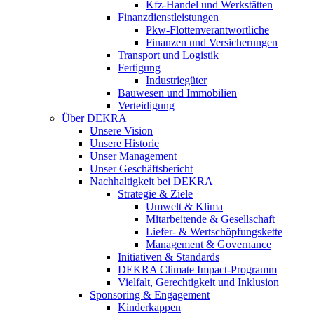
Kfz-Handel und Werkstätten
Finanzdienstleistungen
Pkw‑Flottenverantwortliche
Finanzen und Versicherungen
Transport und Logistik
Fertigung
Industriegüter
Bauwesen und Immobilien
Verteidigung
Über DEKRA
Unsere Vision
Unsere Historie
Unser Management
Unser Geschäftsbericht
Nachhaltigkeit bei DEKRA
Strategie & Ziele
Umwelt & Klima
Mitarbeitende & Gesellschaft
Liefer- & Wertschöpfungskette
Management & Governance
Initiativen & Standards
DEKRA Climate Impact-Programm
Vielfalt, Gerechtigkeit und Inklusion​
Sponsoring & Engagement
Kinderkappen