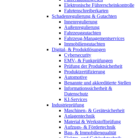
Elektronische Führerscheinkontrolle
Fahrtenschreiberkarten
Schadenregulierung & Gutachten
Innenregulierung
Außenregulierung
Fahrzeuggutachten
Fahrzeug-Managementservices
Immobiliengutachten
Digital- & Produktlösungen
Cybersecurity
EMV- & Funkprüfungen
Prüfung der Produktsicherheit
Produktzertifizierung
Automotive
Benannte und akkreditierte Stellen
Informationssicherheit &
Datenschutz
KI-Services
Industrieprüfung
Maschinen- & Gerätesicherheit
Anlagentechnik
Material & Werkstoffprüfung
Aufzugs- & Fördertechnik
Bau- & Immobilienqualität