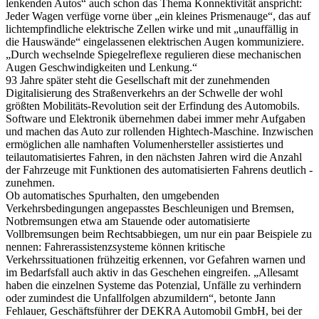
lenkenden Autos“ auch schon das Thema Konnektivität anspricht:
Jeder Wagen verfüge vorne über „ein kleines Prismenauge“, das auf
lichtempfindliche elektrische Zellen wirke und mit „unauffällig in
die Hauswände“ eingelassenen elektrischen Augen kommuniziere.
„Durch wechselnde Spiegelreflexe regulieren diese mechanischen
Augen Geschwindigkeiten und Lenkung.“
93 Jahre später steht die Gesellschaft mit der zunehmenden
Digitalisierung des Straßenverkehrs an der Schwelle der wohl
größten Mobilitäts-Revolution seit der Erfindung des Automobils.
Software und Elektronik übernehmen dabei immer mehr Aufgaben
und machen das Auto zur rollenden Hightech-Maschine. Inzwischen
ermöglichen alle namhaften Volumenhersteller assistiertes und
teilautomatisiertes Fahren, in den nächsten Jahren wird die Anzahl
der Fahrzeuge mit Funktionen des automatisierten Fahrens deutlich ­
zunehmen.
Ob automatisches Spurhalten, den umgebenden
Verkehrsbedingungen angepasstes Beschleunigen und Bremsen,
Notbremsungen etwa am Stauende oder automatisierte
Vollbremsungen beim Rechtsabbiegen, um nur ein paar Beispiele zu
nennen: Fahrerassistenzsysteme können kritische
Verkehrssituationen frühzeitig erkennen, vor Gefahren warnen und
im Bedarfsfall auch aktiv in das Geschehen eingreifen. „Allesamt
haben die einzelnen Systeme das Potenzial, Unfälle zu verhindern
oder zumindest die Unfallfolgen abzumildern“, betonte Jann
Fehlauer, Geschäftsführer der DEKRA Automobil GmbH, bei der