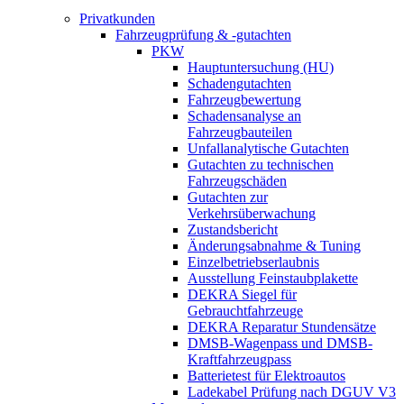
Privatkunden
Fahrzeugprüfung & -gutachten
PKW
Hauptuntersuchung (HU)
Schadengutachten
Fahrzeugbewertung
Schadensanalyse an
Fahrzeugbauteilen
Unfallanalytische Gutachten
Gutachten zu technischen
Fahrzeugschäden
Gutachten zur
Verkehrsüberwachung
Zustandsbericht
Änderungsabnahme & Tuning
Einzelbetriebserlaubnis
Ausstellung Feinstaubplakette
DEKRA Siegel für
Gebrauchtfahrzeuge
DEKRA Reparatur Stundensätze
DMSB-Wagenpass und DMSB-
Kraftfahrzeugpass
Batterietest für Elektroautos
Ladekabel Prüfung nach DGUV V3