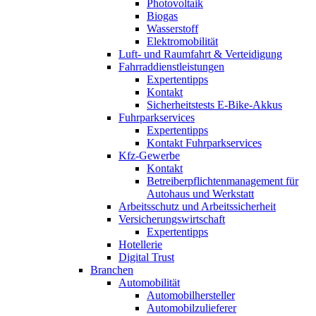
Photovoltaik
Biogas
Wasserstoff
Elektromobilität
Luft- und Raumfahrt & Verteidigung
Fahrraddienstleistungen
Expertentipps
Kontakt
Sicherheitstests E-Bike-Akkus
Fuhrparkservices
Expertentipps
Kontakt Fuhrparkservices
Kfz-Gewerbe
Kontakt
Betreiberpflichtenmanagement für
Autohaus und Werkstatt
Arbeitsschutz und Arbeitssicherheit
Versicherungswirtschaft
Expertentipps
Hotellerie
Digital Trust
Branchen
Automobilität
Automobilhersteller
Automobilzulieferer