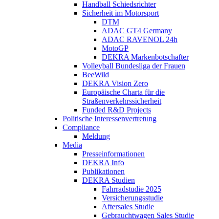
Handball Schiedsrichter
Sicherheit im Motorsport
DTM
ADAC GT4 Germany
ADAC RAVENOL 24h
MotoGP
DEKRA Markenbotschafter
Volleyball Bundesliga der Frauen
BeeWild
DEKRA Vision Zero
Europäische Charta für die
Straßenverkehrssicherheit
Funded R&D Projects
Politische Interessenvertretung
Compliance
Meldung
Media
Presseinformationen
DEKRA Info
Publikationen
DEKRA Studien
Fahrradstudie 2025
Versicherungsstudie
Aftersales Studie
Gebrauchtwagen Sales Studie