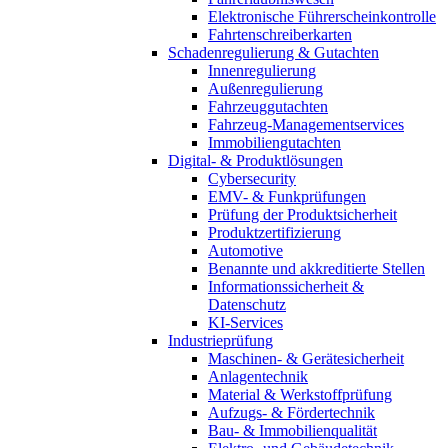
Elektronische Führerscheinkontrolle
Fahrtenschreiberkarten
Schadenregulierung & Gutachten
Innenregulierung
Außenregulierung
Fahrzeuggutachten
Fahrzeug-Managementservices
Immobiliengutachten
Digital- & Produktlösungen
Cybersecurity
EMV- & Funkprüfungen
Prüfung der Produktsicherheit
Produktzertifizierung
Automotive
Benannte und akkreditierte Stellen
Informationssicherheit &
Datenschutz
KI-Services
Industrieprüfung
Maschinen- & Gerätesicherheit
Anlagentechnik
Material & Werkstoffprüfung
Aufzugs- & Fördertechnik
Bau- & Immobilienqualität