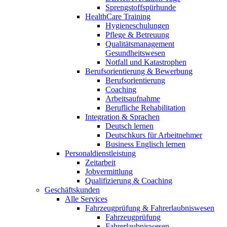
Sprengstoffspürhunde
HealthCare Training
Hygieneschulungen
Pflege & Betreuung
Qualitätsmanagement
Gesundheitswesen
Notfall und Katastrophen
Berufsorientierung & Bewerbung
Berufsorientierung
Coaching
Arbeitsaufnahme
Berufliche Rehabilitation
Integration & Sprachen
Deutsch lernen
Deutschkurs für Arbeitnehmer
Business Englisch lernen
Personaldienstleistung
Zeitarbeit
Jobvermittlung
Qualifizierung & Coaching
Geschäftskunden
Alle Services
Fahrzeugprüfung & Fahrerlaubniswesen
Fahrzeugprüfung
Fahrerlaubniswesen