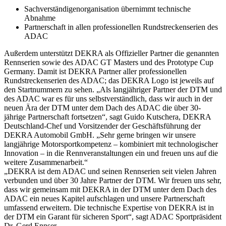
Sachverständigenorganisation übernimmt technische
Abnahme
Partnerschaft in allen professionellen Rundstreckenserien des
ADAC
Außerdem unterstützt DEKRA als Offizieller Partner die genannten
Rennserien sowie des ADAC GT Masters und des Prototype Cup
Germany. Damit ist DEKRA Partner aller professionellen
Rundstreckenserien des ADAC; das DEKRA Logo ist jeweils auf
den Startnummern zu sehen. „Als langjähriger Partner der DTM und
des ADAC war es für uns selbstverständlich, dass wir auch in der
neuen Ära der DTM unter dem Dach des ADAC die über 30-
jährige Partnerschaft fortsetzen“, sagt Guido Kutschera, DEKRA
Deutschland-Chef und Vorsitzender der Geschäftsführung der
DEKRA Automobil GmbH. „Sehr gerne bringen wir unsere
langjährige Motorsportkompetenz – kombiniert mit technologischer
Innovation – in die Rennveranstaltungen ein und freuen uns auf die
weitere Zusammenarbeit.“
„DEKRA ist dem ADAC und seinen Rennserien seit vielen Jahren
verbunden und über 30 Jahre Partner der DTM. Wir freuen uns sehr,
dass wir gemeinsam mit DEKRA in der DTM unter dem Dach des
ADAC ein neues Kapitel aufschlagen und unsere Partnerschaft
umfassend erweitern. Die technische Expertise von DEKRA ist in
der DTM ein Garant für sicheren Sport“, sagt ADAC Sportpräsident
Dr. Gerd Ennser.