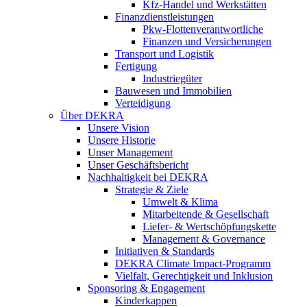
Kfz-Handel und Werkstätten
Finanzdienstleistungen
Pkw‑Flottenverantwortliche
Finanzen und Versicherungen
Transport und Logistik
Fertigung
Industriegüter
Bauwesen und Immobilien
Verteidigung
Über DEKRA
Unsere Vision
Unsere Historie
Unser Management
Unser Geschäftsbericht
Nachhaltigkeit bei DEKRA
Strategie & Ziele
Umwelt & Klima
Mitarbeitende & Gesellschaft
Liefer- & Wertschöpfungskette
Management & Governance
Initiativen & Standards
DEKRA Climate Impact-Programm
Vielfalt, Gerechtigkeit und Inklusion​
Sponsoring & Engagement
Kinderkappen