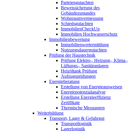
Parteiengutachten
Beweissicherung des
Gebäudezustandes
Wohnraumvermessung
Schiedsgutachten
ImmobilienCheckUp
Immobilien Hochwasserschutz
Immobilienbewertung
Immobilienwertermittlung
Nutzungsdauergutachten
Prüfung der Haustechnik
Prüfung Elektro-, Heizung-, Klima-,
Lüftungs-, Sanitäranlagen
Heizöltank Prüfung
Aufzugsprüfungen
Energieberatung
Erstellung von Energieausweisen
Energiepotenzialanalyse
Erstellung Energieeffizienz
Zertifikate
Thermische Messungen
Weiterbildung
Transport, Lager & Gefahrgut
Transportlogistik
Lagerlogistik