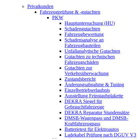
Privatkunden
Fahrzeugprüfung & -gutachten
PKW
Hauptuntersuchung (HU)
Schadengutachten
Fahrzeugbewertung
Schadensanalyse an
Fahrzeugbauteilen
Unfallanalytische Gutachten
Gutachten zu technischen
Fahrzeugschäden
Gutachten zur
Verkehrsüberwachung
Zustandsbericht
Änderungsabnahme & Tuning
Einzelbetriebserlaubnis
Ausstellung Feinstaubplakette
DEKRA Siegel für
Gebrauchtfahrzeuge
DEKRA Reparatur Stundensätze
DMSB-Wagenpass und DMSB-
Kraftfahrzeugpass
Batterietest für Elektroautos
Ladekabel Prüfung nach DGUV V3