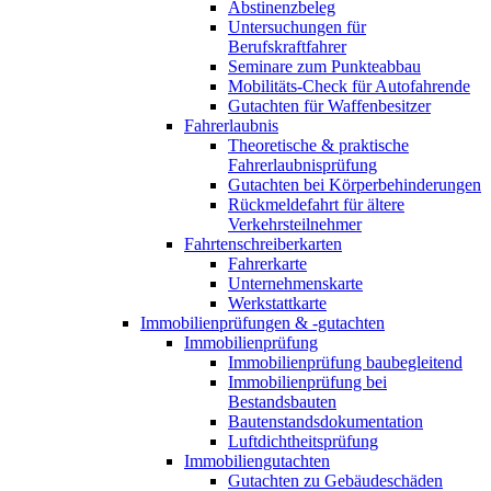
Abstinenzbeleg
Untersuchungen für
Berufskraftfahrer
Seminare zum Punkteabbau
Mobilitäts-Check für Autofahrende
Gutachten für Waffenbesitzer
Fahrerlaubnis
Theoretische & praktische
Fahrerlaubnisprüfung
Gutachten bei Körperbehinderungen
Rückmeldefahrt für ältere
Verkehrsteilnehmer
Fahrtenschreiberkarten
Fahrerkarte
Unternehmenskarte
Werkstattkarte
Immobilienprüfungen & -gutachten
Immobilienprüfung
Immobilienprüfung baubegleitend
Immobilienprüfung bei
Bestandsbauten
Bautenstandsdokumentation
Luftdichtheitsprüfung
Immobiliengutachten
Gutachten zu Gebäudeschäden