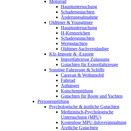
Motorrad
Hauptuntersuchung
Schadengutachten
Änderungsabnahme
Oldtimer & Youngtimer
Hauptuntersuchung
H-Kennzeichen
Schadengutachten
Wertgutachten
Oldtimer-Sachverständige
Kfz-Importe & -Exporte
Importfahrzeug Zulassung
Gutachten für Exportfahrzeuge
Sonstige Fahrzeuge & Schiffe
Caravan & Wohnmobil
Fahrrad
Anhänger
Kutschenprüfung
Gutachten für Boote und Yachten
Personenprüfung
Psychologische & ärztliche Gutachten
Medizinisch-Psychologische
Untersuchung (MPU)
Kostenlose MPU-Infoveranstaltung
Ärztliche Gutachten