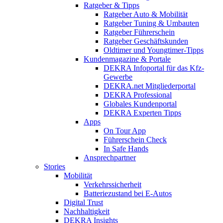
Ratgeber & Tipps
Ratgeber Auto & Mobilität
Ratgeber Tuning & Umbauten
Ratgeber Führerschein
Ratgeber Geschäftskunden
Oldtimer und Youngtimer-Tipps
Kundenmagazine & Portale
DEKRA Infoportal für das Kfz-
Gewerbe
DEKRA.net Mitgliederportal
DEKRA Professional
Globales Kundenportal
DEKRA Experten Tipps
Apps
On Tour App
Führerschein Check
In Safe Hands
Ansprechpartner
Stories
Mobilität
Verkehrssicherheit
Batteriezustand bei E-Autos
Digital Trust
Nachhaltigkeit
DEKRA Insights