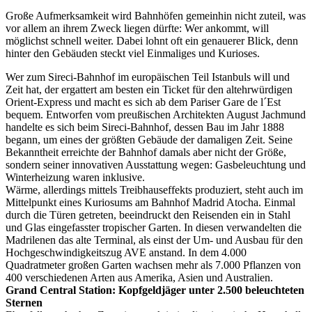
Große Aufmerksamkeit wird Bahnhöfen gemeinhin nicht zuteil, was
vor allem an ihrem Zweck liegen dürfte: Wer ankommt, will
möglichst schnell weiter. Dabei lohnt oft ein genauerer Blick, denn
hinter den Gebäuden steckt viel Einmaliges und Kurioses.
Wer zum Sireci-Bahnhof im europäischen Teil Istanbuls will und
Zeit hat, der ergattert am besten ein Ticket für den altehrwürdigen
Orient-Express und macht es sich ab dem Pariser Gare de l´Est
bequem. Entworfen vom preußischen Architekten August Jachmund
handelte es sich beim Sireci-Bahnhof, dessen Bau im Jahr 1888
begann, um eines der größten Gebäude der damaligen Zeit. Seine
Bekanntheit erreichte der Bahnhof damals aber nicht der Größe,
sondern seiner innovativen Ausstattung wegen: Gasbeleuchtung und
Winterheizung waren inklusive.
Wärme, allerdings mittels Treibhauseffekts produziert, steht auch im
Mittelpunkt eines Kuriosums am Bahnhof Madrid Atocha. Einmal
durch die Türen getreten, beeindruckt den Reisenden ein in Stahl
und Glas eingefasster tropischer Garten. In diesen verwandelten die
Madrilenen das alte Terminal, als einst der Um- und Ausbau für den
Hochgeschwindigkeitszug AVE anstand. In dem 4.000
Quadratmeter großen Garten wachsen mehr als 7.000 Pflanzen von
400 verschiedenen Arten aus Amerika, Asien und Australien.
Grand Central Station: Kopfgeldjäger unter 2.500 beleuchteten
Sternen