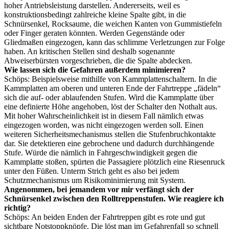
hoher Antriebsleistung darstellen. Andererseits, weil es
konstruktionsbedingt zahlreiche kleine Spalte gibt, in die
Schnürsenkel, Rocksaume, die weichen Kanten von Gummistiefeln
oder Finger geraten könnten. Werden Gegenstände oder
Gliedmaßen eingezogen, kann das schlimme Verletzungen zur Folge
haben. An kritischen Stellen sind deshalb sogenannte
Abweiserbürsten vorgeschrieben, die die Spalte abdecken.
Wie lassen sich die Gefahren außerdem minimieren?
Schöps: Beispielsweise mithilfe von Kammplattenschaltern. In die
Kammplatten am oberen und unteren Ende der Fahrtreppe „fädeln“
sich die auf- oder ablaufenden Stufen. Wird die Kammplatte über
eine definierte Höhe angehoben, löst der Schalter den Nothalt aus.
Mit hoher Wahrscheinlichkeit ist in diesem Fall nämlich etwas
eingezogen worden, was nicht eingezogen werden soll. Einen
weiteren Sicherheitsmechanismus stellen die Stufenbruchkontakte
dar. Sie detektieren eine gebrochene und dadurch durchhängende
Stufe. Würde die nämlich in Fahrgeschwindigkeit gegen die
Kammplatte stoßen, spürten die Passagiere plötzlich eine Riesenruck
unter den Füßen. Unterm Strich geht es also bei jedem
Schutzmechanismus um Risikominimierung mit System.
Angenommen, bei jemandem vor mir verfängt sich der
Schnürsenkel zwischen den Rolltreppenstufen. Wie reagiere ich
richtig?
Schöps: An beiden Enden der Fahrtreppen gibt es rote und gut
sichtbare Notstoppknöpfe. Die löst man im Gefahrenfall so schnell