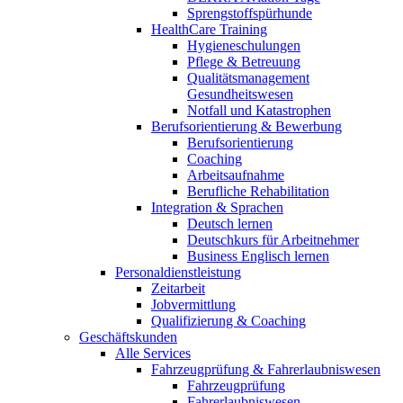
Sprengstoffspürhunde
HealthCare Training
Hygieneschulungen
Pflege & Betreuung
Qualitätsmanagement
Gesundheitswesen
Notfall und Katastrophen
Berufsorientierung & Bewerbung
Berufsorientierung
Coaching
Arbeitsaufnahme
Berufliche Rehabilitation
Integration & Sprachen
Deutsch lernen
Deutschkurs für Arbeitnehmer
Business Englisch lernen
Personaldienstleistung
Zeitarbeit
Jobvermittlung
Qualifizierung & Coaching
Geschäftskunden
Alle Services
Fahrzeugprüfung & Fahrerlaubniswesen
Fahrzeugprüfung
Fahrerlaubniswesen