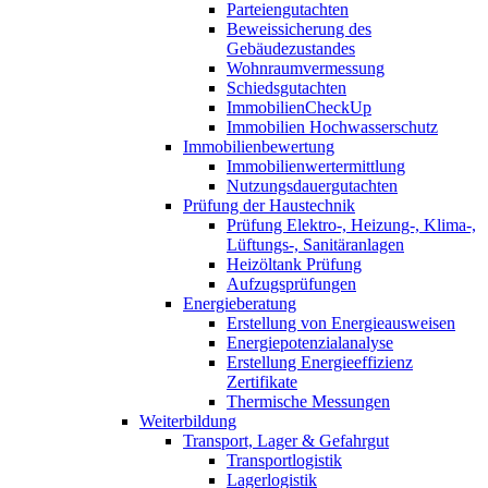
Parteiengutachten
Beweissicherung des
Gebäudezustandes
Wohnraumvermessung
Schiedsgutachten
ImmobilienCheckUp
Immobilien Hochwasserschutz
Immobilienbewertung
Immobilienwertermittlung
Nutzungsdauergutachten
Prüfung der Haustechnik
Prüfung Elektro-, Heizung-, Klima-,
Lüftungs-, Sanitäranlagen
Heizöltank Prüfung
Aufzugsprüfungen
Energieberatung
Erstellung von Energieausweisen
Energiepotenzialanalyse
Erstellung Energieeffizienz
Zertifikate
Thermische Messungen
Weiterbildung
Transport, Lager & Gefahrgut
Transportlogistik
Lagerlogistik