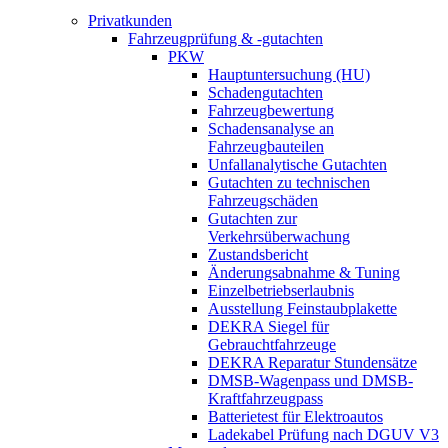
Privatkunden
Fahrzeugprüfung & -gutachten
PKW
Hauptuntersuchung (HU)
Schadengutachten
Fahrzeugbewertung
Schadensanalyse an
Fahrzeugbauteilen
Unfallanalytische Gutachten
Gutachten zu technischen
Fahrzeugschäden
Gutachten zur
Verkehrsüberwachung
Zustandsbericht
Änderungsabnahme & Tuning
Einzelbetriebserlaubnis
Ausstellung Feinstaubplakette
DEKRA Siegel für
Gebrauchtfahrzeuge
DEKRA Reparatur Stundensätze
DMSB-Wagenpass und DMSB-
Kraftfahrzeugpass
Batterietest für Elektroautos
Ladekabel Prüfung nach DGUV V3