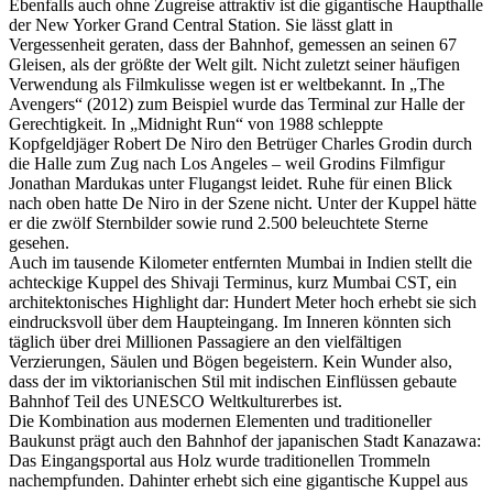
Ebenfalls auch ohne Zugreise attraktiv ist die gigantische Haupthalle
der New Yorker Grand Central Station. Sie lässt glatt in
Vergessenheit geraten, dass der Bahnhof, gemessen an seinen 67
Gleisen, als der größte der Welt gilt. Nicht zuletzt seiner häufigen
Verwendung als Filmkulisse wegen ist er weltbekannt. In „The
Avengers“ (2012) zum Beispiel wurde das Terminal zur Halle der
Gerechtigkeit. In „Midnight Run“ von 1988 schleppte
Kopfgeldjäger Robert De Niro den Betrüger Charles Grodin durch
die Halle zum Zug nach Los Angeles – weil Grodins Filmfigur
Jonathan Mardukas unter Flugangst leidet. Ruhe für einen Blick
nach oben hatte De Niro in der Szene nicht. Unter der Kuppel hätte
er die zwölf Sternbilder sowie rund 2.500 beleuchtete Sterne
gesehen.
Auch im tausende Kilometer entfernten Mumbai in Indien stellt die
achteckige Kuppel des Shivaji Terminus, kurz Mumbai CST, ein
architektonisches Highlight dar: Hundert Meter hoch erhebt sie sich
eindrucksvoll über dem Haupteingang. Im Inneren könnten sich
täglich über drei Millionen Passagiere an den vielfältigen
Verzierungen, Säulen und Bögen begeistern. Kein Wunder also,
dass der im viktorianischen Stil mit indischen Einflüssen gebaute
Bahnhof Teil des UNESCO Weltkulturerbes ist.
Die Kombination aus modernen Elementen und traditioneller
Baukunst prägt auch den Bahnhof der japanischen Stadt Kanazawa:
Das Eingangsportal aus Holz wurde traditionellen Trommeln
nachempfunden. Dahinter erhebt sich eine gigantische Kuppel aus