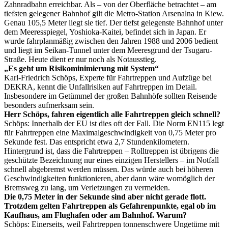
Zahnradbahn erreichbar. Als – von der Oberfläche betrachtet – am
tiefsten gelegener Bahnhof gilt die Metro-Station Arsenalna in Kiew.
Genau 105,5 Meter liegt sie tief. Der tiefst gelegenste Bahnhof unter
dem Meeresspiegel, Yoshioka-Kaitei, befindet sich in Japan. Er
wurde fahrplanmäßig zwischen den Jahren 1988 und 2006 bedient
und liegt im Seikan-Tunnel unter dem Meeresgrund der Tsugaru-
Straße. Heute dient er nur noch als Notausstieg.
„Es geht um Risikominimierung mit System“
Karl-Friedrich Schöps, Experte für Fahrtreppen und Aufzüge bei
DEKRA, kennt die Unfallrisiken auf Fahrtreppen im Detail.
Insbesondere im Getümmel der großen Bahnhöfe sollten Reisende
besonders aufmerksam sein.
Herr Schöps, fahren eigentlich alle Fahrtreppen gleich schnell?
Schöps: Innerhalb der EU ist dies oft der Fall. Die Norm EN115 legt
für Fahrtreppen eine Maximalgeschwindigkeit von 0,75 Meter pro
Sekunde fest. Das entspricht etwa 2,7 Stundenkilometern.
Hintergrund ist, dass die Fahrtreppen – Rolltreppen ist übrigens die
geschützte Bezeichnung nur eines einzigen Herstellers – im Notfall
schnell abgebremst werden müssen. Das würde auch bei höheren
Geschwindigkeiten funktionieren, aber dann wäre womöglich der
Bremsweg zu lang, um Verletzungen zu vermeiden.
Die 0,75 Meter in der Sekunde sind aber nicht gerade flott.
Trotzdem gelten Fahrtreppen als Gefahrenpunkte, egal ob im
Kaufhaus, am Flughafen oder am Bahnhof. Warum?
Schöps: Einerseits, weil Fahrtreppen tonnenschwere Ungetüme mit