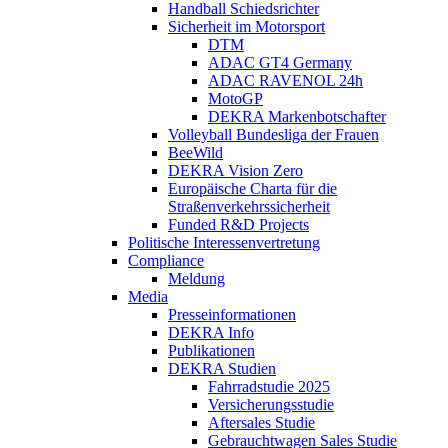
Handball Schiedsrichter
Sicherheit im Motorsport
DTM
ADAC GT4 Germany
ADAC RAVENOL 24h
MotoGP
DEKRA Markenbotschafter
Volleyball Bundesliga der Frauen
BeeWild
DEKRA Vision Zero
Europäische Charta für die
Straßenverkehrssicherheit
Funded R&D Projects
Politische Interessenvertretung
Compliance
Meldung
Media
Presseinformationen
DEKRA Info
Publikationen
DEKRA Studien
Fahrradstudie 2025
Versicherungsstudie
Aftersales Studie
Gebrauchtwagen Sales Studie