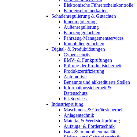
Elektronische Führerscheinkontrolle
Fahrtenschreiberkarten
Schadenregulierung & Gutachten
Innenregulierung
Außenregulierung
Fahrzeuggutachten
Fahrzeug-Managementservices
Immobiliengutachten
Digital- & Produktlösungen
Cybersecurity
EMV- & Funkprüfungen
Prüfung der Produktsicherheit
Produktzertifizierung
Automotive
Benannte und akkreditierte Stellen
Informationssicherheit &
Datenschutz
KI-Services
Industrieprüfung
Maschinen- & Gerätesicherheit
Anlagentechnik
Material & Werkstoffprüfung
Aufzugs- & Fördertechnik
Bau- & Immobilienqualität