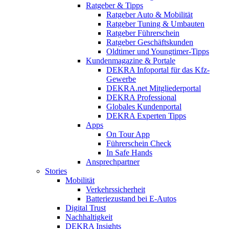
Ratgeber & Tipps
Ratgeber Auto & Mobilität
Ratgeber Tuning & Umbauten
Ratgeber Führerschein
Ratgeber Geschäftskunden
Oldtimer und Youngtimer-Tipps
Kundenmagazine & Portale
DEKRA Infoportal für das Kfz-
Gewerbe
DEKRA.net Mitgliederportal
DEKRA Professional
Globales Kundenportal
DEKRA Experten Tipps
Apps
On Tour App
Führerschein Check
In Safe Hands
Ansprechpartner
Stories
Mobilität
Verkehrssicherheit
Batteriezustand bei E-Autos
Digital Trust
Nachhaltigkeit
DEKRA Insights