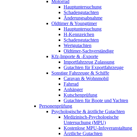
Motorrad
Hauptuntersuchung
Schadengutachten
Änderungsabnahme
Oldtimer & Youngtimer
Hauptuntersuchung
H-Kennzeichen
Schadengutachten
Wertgutachten
Oldtimer-Sachverständige
Kfz-Importe & -Exporte
Importfahrzeug Zulassung
Gutachten für Exportfahrzeuge
Sonstige Fahrzeuge & Schiffe
Caravan & Wohnmobil
Fahrrad
Anhänger
Kutschenprüfung
Gutachten für Boote und Yachten
Personenprüfung
Psychologische & ärztliche Gutachten
Medizinisch-Psychologische
Untersuchung (MPU)
Kostenlose MPU-Infoveranstaltung
Ärztliche Gutachten