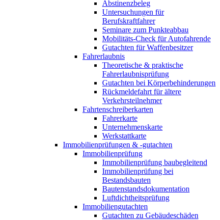
Abstinenzbeleg
Untersuchungen für
Berufskraftfahrer
Seminare zum Punkteabbau
Mobilitäts-Check für Autofahrende
Gutachten für Waffenbesitzer
Fahrerlaubnis
Theoretische & praktische
Fahrerlaubnisprüfung
Gutachten bei Körperbehinderungen
Rückmeldefahrt für ältere
Verkehrsteilnehmer
Fahrtenschreiberkarten
Fahrerkarte
Unternehmenskarte
Werkstattkarte
Immobilienprüfungen & -gutachten
Immobilienprüfung
Immobilienprüfung baubegleitend
Immobilienprüfung bei
Bestandsbauten
Bautenstandsdokumentation
Luftdichtheitsprüfung
Immobiliengutachten
Gutachten zu Gebäudeschäden