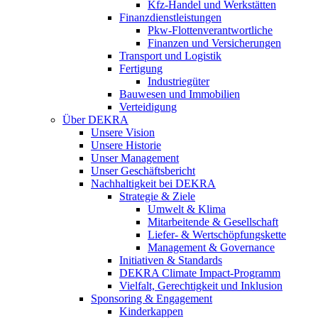
Kfz-Handel und Werkstätten
Finanzdienstleistungen
Pkw‑Flottenverantwortliche
Finanzen und Versicherungen
Transport und Logistik
Fertigung
Industriegüter
Bauwesen und Immobilien
Verteidigung
Über DEKRA
Unsere Vision
Unsere Historie
Unser Management
Unser Geschäftsbericht
Nachhaltigkeit bei DEKRA
Strategie & Ziele
Umwelt & Klima
Mitarbeitende & Gesellschaft
Liefer- & Wertschöpfungskette
Management & Governance
Initiativen & Standards
DEKRA Climate Impact-Programm
Vielfalt, Gerechtigkeit und Inklusion​
Sponsoring & Engagement
Kinderkappen