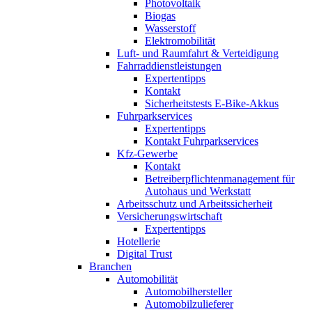
Photovoltaik
Biogas
Wasserstoff
Elektromobilität
Luft- und Raumfahrt & Verteidigung
Fahrraddienstleistungen
Expertentipps
Kontakt
Sicherheitstests E-Bike-Akkus
Fuhrparkservices
Expertentipps
Kontakt Fuhrparkservices
Kfz-Gewerbe
Kontakt
Betreiberpflichtenmanagement für
Autohaus und Werkstatt
Arbeitsschutz und Arbeitssicherheit
Versicherungswirtschaft
Expertentipps
Hotellerie
Digital Trust
Branchen
Automobilität
Automobilhersteller
Automobilzulieferer