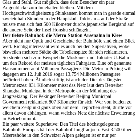
Glas und Stahl. Gut möglich, dass dem Besucher ein paar
Augenblicke zum Innehalten bleiben. Mit dem
Hochgeschwindigkeitszug Shinkansen kommt man in gerade einmal
zweieinhalb Stunden in der Hauptstadt Tokio an – auf der Straße
müsste man sich fast 500 Kilometer durchs japanische Bergland auf
die andere Seite der Insel Honshu schlängeln.
Der tiefste Bahnhof: die Metro-Station Arsenalna in Kiew
Aber nicht nur Optik und Geschichte der Bahnhöfe sind einen Blick
wert. Richtig interessant wird es auch bei den Superlativen, wobei
bisweilen mehrere Städte die Tabellenspitze für sich reklamieren.
So streiten sich zum Beispiel die Moskauer und Tokioter U-Bahn
um den Rekord der meisten täglichen Fahrgäste. Eine oft genannte
Hausnummer: acht Millionen Passagiere. Die Metro in Peking will
dagegen am 12. Juli 2019 sogar 13,754 Millionen Passagiere
befördert haben. Ähnlich strittig ist auch der Titel des längsten
Metronetzes: 831 Kilometer misst das Netz laut dem Betreiber
Shanghai Municipal in der Metropole an der Mündung des
Jangtsekiang. Der Pekinger Betreiber Beijing Municipal
Government reklamiert 807 Kilometer für sich. Wer von beiden zu
welchem Zeitpunkt ganz oben auf dem Treppchen steht, dürfte vor
allem davon abhängen, wann welches Netz die nächste Erweiterung
in Betrieb nimmt.
Ein paar weitere Superlative: Den Titel des höchstgelegenen
Bahnhofs Europas hält der Bahnhof Jungfraujoch. Fast 3.500 über
Meereshöhe in den Schweizer Alpen gelegen ist er nur per