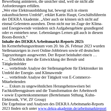
Bewerbung animieren, die unsicher sind, weil sie nicht alle
Anforderungen erfüllen.
„Wer eine Elektroausbildung hat, bewegt sich in einem
zukunftssicheren Umfeld“, erklärt Katrin Haupt, Geschäftsführerin
der DEKRA Akademie. „Aber auch sie können sich nicht auf
einmal Gelerntem ausruhen. Denn nicht nur im Zuge der Klima-
und Energiewende verändern sich Aufgabengebiete grundlegend
oder es entstehen neue. Lebenslanges Lernen gilt auch in diesem
Boom-Bereich.“
Inhalte des DEKRA Arbeitsmarkt-Reports 2023:
Im Kernerhebungszeitraum vom 20. bis 26. Februar 2023 wurden
Stellenanzeigen in zwei Online-Jobbörsen sowie elf deutschen
Tageszeitungen ausgewertet. Der Report beinhaltet eine/n …
• … Überblick über die Entwicklung der Berufe und
Tätigkeitsfelder
• … vertiefende Analyse der Stellenangebote für Elektroniker im
Umfeld der Energie- und Klimawende
• … vertiefende Analyse der Tätigkeit von E-Commerce-
Mitarbeitenden
• … Exkurs zu ungewöhnlichen Herangehensweisen bei
Fachkräfteengpässen und die Transformation der Arbeitswelt
• sowie Expertenkommentare (Bertelsmann Stiftung, Kuhn-
Elektronik, VW, ZF Group)
Die Ergebnisse und Analysen des DEKRA Arbeitsmarkt-Reports
2023 finden sich unter
www.dekra-akademie.de/arbeitsmarktreport