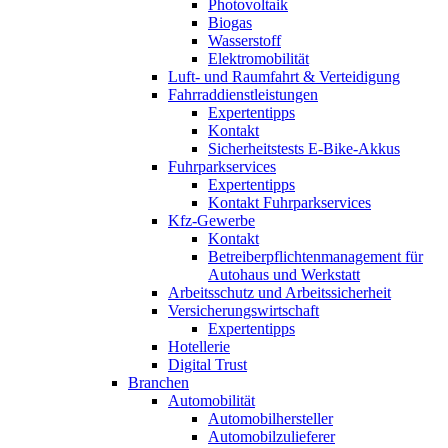
Photovoltaik
Biogas
Wasserstoff
Elektromobilität
Luft- und Raumfahrt & Verteidigung
Fahrraddienstleistungen
Expertentipps
Kontakt
Sicherheitstests E-Bike-Akkus
Fuhrparkservices
Expertentipps
Kontakt Fuhrparkservices
Kfz-Gewerbe
Kontakt
Betreiberpflichtenmanagement für
Autohaus und Werkstatt
Arbeitsschutz und Arbeitssicherheit
Versicherungswirtschaft
Expertentipps
Hotellerie
Digital Trust
Branchen
Automobilität
Automobilhersteller
Automobilzulieferer