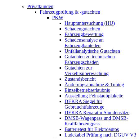
Privatkunden
Fahrzeugprüfung & -gutachten
PKW
Hauptuntersuchung (HU)
Schadengutachten
Fahrzeugbewertung
Schadensanalyse an
Fahrzeugbauteilen
Unfallanalytische Gutachten
Gutachten zu technischen
Fahrzeugschäden
Gutachten zur
Verkehrsüberwachung
Zustandsbericht
Änderungsabnahme & Tuning
Einzelbetriebserlaubnis
Ausstellung Feinstaubplakette
DEKRA Siegel für
Gebrauchtfahrzeuge
DEKRA Reparatur Stundensätze
DMSB-Wagenpass und DMSB-
Kraftfahrzeugpass
Batterietest für Elektroautos
Ladekabel Prüfung nach DGUV V3