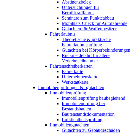
Abstinenzbeleg
Untersuchungen für
Berufskraftfahrer
Seminare zum Punkteabbau
Mobilitäts-Check für Autofahrende
Gutachten für Waffenbesitzer
Fahrerlaubnis
Theoretische & praktische
Fahrerlaubnisprüfung
Gutachten bei Körperbehinderungen
Rückmeldefahrt für ältere
Verkehrsteilnehmer
Fahrtenschreiberkarten
Fahrerkarte
Unternehmenskarte
Werkstattkarte
Immobilienprüfungen & -gutachten
Immobilienprüfung
Immobilienprüfung baubegleitend
Immobilienprüfung bei
Bestandsbauten
Bautenstandsdokumentation
Luftdichtheitsprüfung
Immobiliengutachten
Gutachten zu Gebäudeschäden