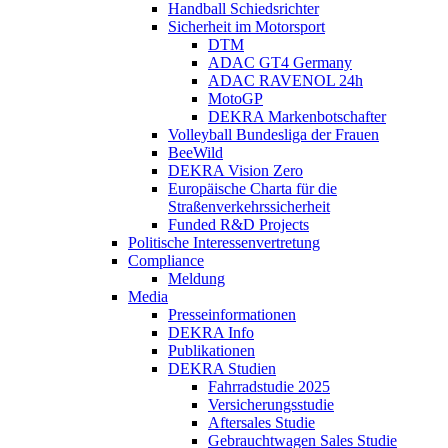
Handball Schiedsrichter
Sicherheit im Motorsport
DTM
ADAC GT4 Germany
ADAC RAVENOL 24h
MotoGP
DEKRA Markenbotschafter
Volleyball Bundesliga der Frauen
BeeWild
DEKRA Vision Zero
Europäische Charta für die
Straßenverkehrssicherheit
Funded R&D Projects
Politische Interessenvertretung
Compliance
Meldung
Media
Presseinformationen
DEKRA Info
Publikationen
DEKRA Studien
Fahrradstudie 2025
Versicherungsstudie
Aftersales Studie
Gebrauchtwagen Sales Studie