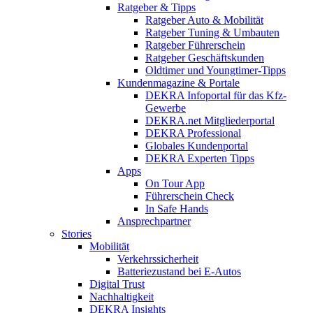
Ratgeber & Tipps
Ratgeber Auto & Mobilität
Ratgeber Tuning & Umbauten
Ratgeber Führerschein
Ratgeber Geschäftskunden
Oldtimer und Youngtimer-Tipps
Kundenmagazine & Portale
DEKRA Infoportal für das Kfz-
Gewerbe
DEKRA.net Mitgliederportal
DEKRA Professional
Globales Kundenportal
DEKRA Experten Tipps
Apps
On Tour App
Führerschein Check
In Safe Hands
Ansprechpartner
Stories
Mobilität
Verkehrssicherheit
Batteriezustand bei E-Autos
Digital Trust
Nachhaltigkeit
DEKRA Insights