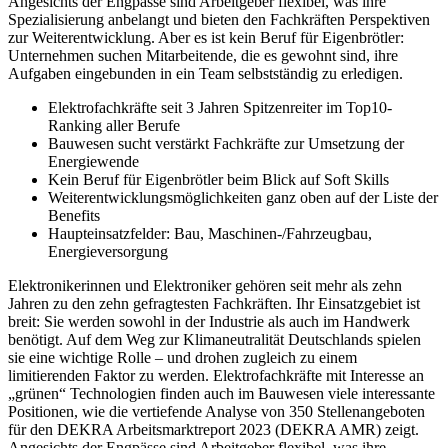
Angesichts der Engpässe sind Arbeitgeber flexibel, was ihre
Spezialisierung anbelangt und bieten den Fachkräften Perspektiven
zur Weiterentwicklung. Aber es ist kein Beruf für Eigenbrötler:
Unternehmen suchen Mitarbeitende, die es gewohnt sind, ihre
Aufgaben eingebunden in ein Team selbstständig zu erledigen.
Elektrofachkräfte seit 3 Jahren Spitzenreiter im Top10-
Ranking aller Berufe
Bauwesen sucht verstärkt Fachkräfte zur Umsetzung der
Energiewende
Kein Beruf für Eigenbrötler beim Blick auf Soft Skills
Weiterentwicklungsmöglichkeiten ganz oben auf der Liste der
Benefits
Haupteinsatzfelder: Bau, Maschinen-/Fahrzeugbau,
Energieversorgung
Elektronikerinnen und Elektroniker gehören seit mehr als zehn
Jahren zu den zehn gefragtesten Fachkräften. Ihr Einsatzgebiet ist
breit: Sie werden sowohl in der Industrie als auch im Handwerk
benötigt. Auf dem Weg zur Klimaneutralität Deutschlands spielen
sie eine wichtige Rolle – und drohen zugleich zu einem
limitierenden Faktor zu werden. Elektrofachkräfte mit Interesse an
„grünen“ Technologien finden auch im Bauwesen viele interessante
Positionen, wie die vertiefende Analyse von 350 Stellenangeboten
für den DEKRA Arbeitsmarktreport 2023 (DEKRA AMR) zeigt.
Angesichts der Engpässe sind Arbeitgeber flexibel, was ihre