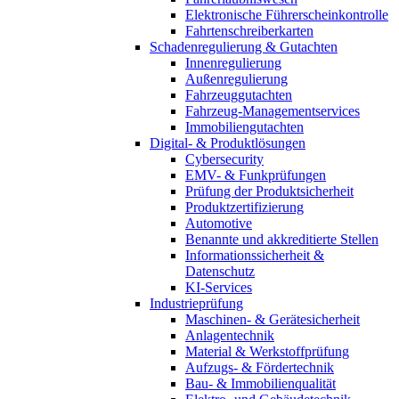
Elektronische Führerscheinkontrolle
Fahrtenschreiberkarten
Schadenregulierung & Gutachten
Innenregulierung
Außenregulierung
Fahrzeuggutachten
Fahrzeug-Managementservices
Immobiliengutachten
Digital- & Produktlösungen
Cybersecurity
EMV- & Funkprüfungen
Prüfung der Produktsicherheit
Produktzertifizierung
Automotive
Benannte und akkreditierte Stellen
Informationssicherheit &
Datenschutz
KI-Services
Industrieprüfung
Maschinen- & Gerätesicherheit
Anlagentechnik
Material & Werkstoffprüfung
Aufzugs- & Fördertechnik
Bau- & Immobilienqualität