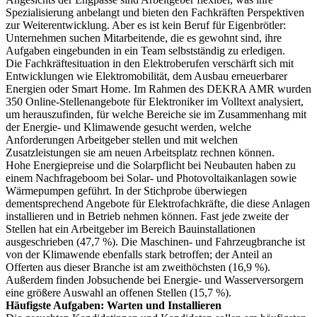
Spezialisierung anbelangt und bieten den Fachkräften Perspektiven
zur Weiterentwicklung. Aber es ist kein Beruf für Eigenbrötler:
Unternehmen suchen Mitarbeitende, die es gewohnt sind, ihre
Aufgaben eingebunden in ein Team selbstständig zu erledigen.
Die Fachkräftesituation in den Elektroberufen verschärft sich mit
Entwicklungen wie Elektromobilität, dem Ausbau erneuerbarer
Energien oder Smart Home. Im Rahmen des DEKRA AMR wurden
350 Online-Stellenangebote für Elektroniker im Volltext analysiert,
um herauszufinden, für welche Bereiche sie im Zusammenhang mit
der Energie- und Klimawende gesucht werden, welche
Anforderungen Arbeitgeber stellen und mit welchen
Zusatzleistungen sie am neuen Arbeitsplatz rechnen können.
Hohe Energiepreise und die Solarpflicht bei Neubauten haben zu
einem Nachfrageboom bei Solar- und Photovoltaikanlagen sowie
Wärmepumpen geführt. In der Stichprobe überwiegen
dementsprechend Angebote für Elektrofachkräfte, die diese Anlagen
installieren und in Betrieb nehmen können. Fast jede zweite der
Stellen hat ein Arbeitgeber im Bereich Bauinstallationen
ausgeschrieben (47,7 %). Die Maschinen- und Fahrzeugbranche ist
von der Klimawende ebenfalls stark betroffen; der Anteil an
Offerten aus dieser Branche ist am zweithöchsten (16,9 %).
Außerdem finden Jobsuchende bei Energie- und Wasserversorgern
eine größere Auswahl an offenen Stellen (15,7 %).
Häufigste Aufgaben: Warten und Installieren