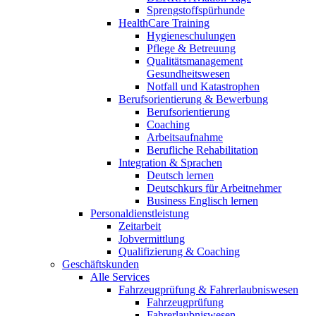
Sprengstoffspürhunde
HealthCare Training
Hygieneschulungen
Pflege & Betreuung
Qualitätsmanagement
Gesundheitswesen
Notfall und Katastrophen
Berufsorientierung & Bewerbung
Berufsorientierung
Coaching
Arbeitsaufnahme
Berufliche Rehabilitation
Integration & Sprachen
Deutsch lernen
Deutschkurs für Arbeitnehmer
Business Englisch lernen
Personaldienstleistung
Zeitarbeit
Jobvermittlung
Qualifizierung & Coaching
Geschäftskunden
Alle Services
Fahrzeugprüfung & Fahrerlaubniswesen
Fahrzeugprüfung
Fahrerlaubniswesen