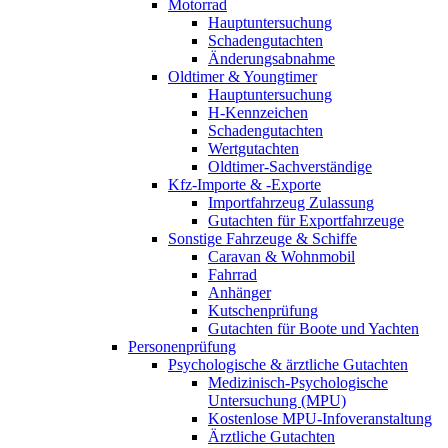
Motorrad
Hauptuntersuchung
Schadengutachten
Änderungsabnahme
Oldtimer & Youngtimer
Hauptuntersuchung
H-Kennzeichen
Schadengutachten
Wertgutachten
Oldtimer-Sachverständige
Kfz-Importe & -Exporte
Importfahrzeug Zulassung
Gutachten für Exportfahrzeuge
Sonstige Fahrzeuge & Schiffe
Caravan & Wohnmobil
Fahrrad
Anhänger
Kutschenprüfung
Gutachten für Boote und Yachten
Personenprüfung
Psychologische & ärztliche Gutachten
Medizinisch-Psychologische
Untersuchung (MPU)
Kostenlose MPU-Infoveranstaltung
Ärztliche Gutachten