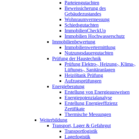
Parteiengutachten
Beweissicherung des
Gebäudezustandes
Wohnraumvermessung
Schiedsgutachten
ImmobilienCheckUp
Immobilien Hochwasserschutz
Immobilienbewertung
Immobilienwertermittlung
Nutzungsdauergutachten
Prüfung der Haustechnik
Prüfung Elektro-, Heizung-, Klima-,
Lüftungs-, Sanitäranlagen
Heizöltank Prüfung
Aufzugsprüfungen
Energieberatung
Erstellung von Energieausweisen
Energiepotenzialanalyse
Erstellung Energieeffizienz
Zertifikate
Thermische Messungen
Weiterbildung
Transport, Lager & Gefahrgut
Transportlogistik
Lagerlogistik