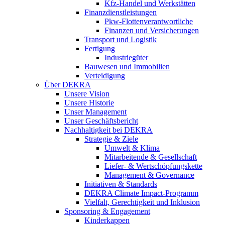
Kfz-Handel und Werkstätten
Finanzdienstleistungen
Pkw‑Flottenverantwortliche
Finanzen und Versicherungen
Transport und Logistik
Fertigung
Industriegüter
Bauwesen und Immobilien
Verteidigung
Über DEKRA
Unsere Vision
Unsere Historie
Unser Management
Unser Geschäftsbericht
Nachhaltigkeit bei DEKRA
Strategie & Ziele
Umwelt & Klima
Mitarbeitende & Gesellschaft
Liefer- & Wertschöpfungskette
Management & Governance
Initiativen & Standards
DEKRA Climate Impact-Programm
Vielfalt, Gerechtigkeit und Inklusion​
Sponsoring & Engagement
Kinderkappen