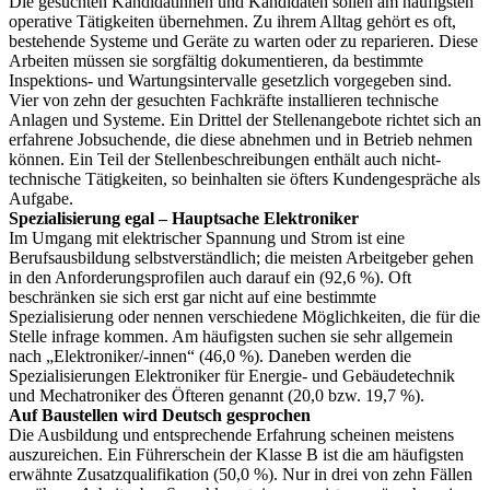
Die gesuchten Kandidatinnen und Kandidaten sollen am häufigsten
operative Tätigkeiten übernehmen. Zu ihrem Alltag gehört es oft,
bestehende Systeme und Geräte zu warten oder zu reparieren. Diese
Arbeiten müssen sie sorgfältig dokumentieren, da bestimmte
Inspektions- und Wartungsintervalle gesetzlich vorgegeben sind.
Vier von zehn der gesuchten Fachkräfte installieren technische
Anlagen und Systeme. Ein Drittel der Stellenangebote richtet sich an
erfahrene Jobsuchende, die diese abnehmen und in Betrieb nehmen
können. Ein Teil der Stellenbeschreibungen enthält auch nicht-
technische Tätigkeiten, so beinhalten sie öfters Kundengespräche als
Aufgabe.
Spezialisierung egal – Hauptsache Elektroniker
Im Umgang mit elektrischer Spannung und Strom ist eine
Berufsausbildung selbstverständlich; die meisten Arbeitgeber gehen
in den Anforderungsprofilen auch darauf ein (92,6 %). Oft
beschränken sie sich erst gar nicht auf eine bestimmte
Spezialisierung oder nennen verschiedene Möglichkeiten, die für die
Stelle infrage kommen. Am häufigsten suchen sie sehr allgemein
nach „Elektroniker/-innen“ (46,0 %). Daneben werden die
Spezialisierungen Elektroniker für Energie- und Gebäudetechnik
und Mechatroniker des Öfteren genannt (20,0 bzw. 19,7 %).
Auf Baustellen wird Deutsch gesprochen
Die Ausbildung und entsprechende Erfahrung scheinen meistens
auszureichen. Ein Führerschein der Klasse B ist die am häufigsten
erwähnte Zusatzqualifikation (50,0 %). Nur in drei von zehn Fällen