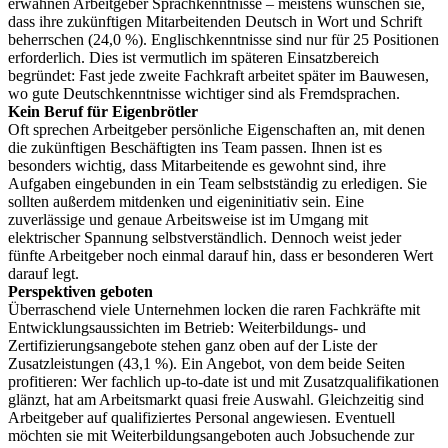
erwähnen Arbeitgeber Sprachkenntnisse – meistens wünschen sie,
dass ihre zukünftigen Mitarbeitenden Deutsch in Wort und Schrift
beherrschen (24,0 %). Englischkenntnisse sind nur für 25 Positionen
erforderlich. Dies ist vermutlich im späteren Einsatzbereich
begründet: Fast jede zweite Fachkraft arbeitet später im Bauwesen,
wo gute Deutschkenntnisse wichtiger sind als Fremdsprachen.
Kein Beruf für Eigenbrötler
Oft sprechen Arbeitgeber persönliche Eigenschaften an, mit denen
die zukünftigen Beschäftigten ins Team passen. Ihnen ist es
besonders wichtig, dass Mitarbeitende es gewohnt sind, ihre
Aufgaben eingebunden in ein Team selbstständig zu erledigen. Sie
sollten außerdem mitdenken und eigeninitiativ sein. Eine
zuverlässige und genaue Arbeitsweise ist im Umgang mit
elektrischer Spannung selbstverständlich. Dennoch weist jeder
fünfte Arbeitgeber noch einmal darauf hin, dass er besonderen Wert
darauf legt.
Perspektiven geboten
Überraschend viele Unternehmen locken die raren Fachkräfte mit
Entwicklungsaussichten im Betrieb: Weiterbildungs- und
Zertifizierungsangebote stehen ganz oben auf der Liste der
Zusatzleistungen (43,1 %). Ein Angebot, von dem beide Seiten
profitieren: Wer fachlich up-to-date ist und mit Zusatzqualifikationen
glänzt, hat am Arbeitsmarkt quasi freie Auswahl. Gleichzeitig sind
Arbeitgeber auf qualifiziertes Personal angewiesen. Eventuell
möchten sie mit Weiterbildungsangeboten auch Jobsuchende zur