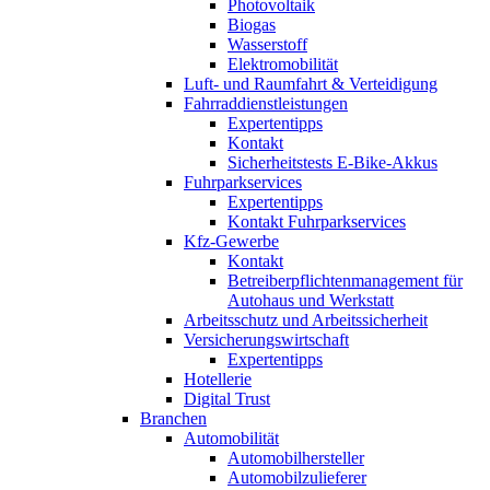
Photovoltaik
Biogas
Wasserstoff
Elektromobilität
Luft- und Raumfahrt & Verteidigung
Fahrraddienstleistungen
Expertentipps
Kontakt
Sicherheitstests E-Bike-Akkus
Fuhrparkservices
Expertentipps
Kontakt Fuhrparkservices
Kfz-Gewerbe
Kontakt
Betreiberpflichtenmanagement für
Autohaus und Werkstatt
Arbeitsschutz und Arbeitssicherheit
Versicherungswirtschaft
Expertentipps
Hotellerie
Digital Trust
Branchen
Automobilität
Automobilhersteller
Automobilzulieferer