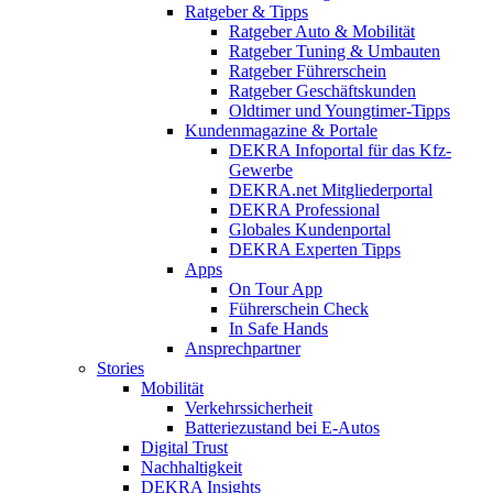
Ratgeber & Tipps
Ratgeber Auto & Mobilität
Ratgeber Tuning & Umbauten
Ratgeber Führerschein
Ratgeber Geschäftskunden
Oldtimer und Youngtimer-Tipps
Kundenmagazine & Portale
DEKRA Infoportal für das Kfz-
Gewerbe
DEKRA.net Mitgliederportal
DEKRA Professional
Globales Kundenportal
DEKRA Experten Tipps
Apps
On Tour App
Führerschein Check
In Safe Hands
Ansprechpartner
Stories
Mobilität
Verkehrssicherheit
Batteriezustand bei E-Autos
Digital Trust
Nachhaltigkeit
DEKRA Insights