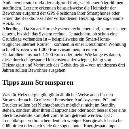
Außentemperatur und/oder aufgrund fortgeschrittener Algorithmen
stattfinden. Letztere erkennen beispielsweise die Heimkehr der
Bewohner aufgrund der GPS-Positionen ihrer Smartphones oder
lernen die Reaktionszeit der vorhandenen Heizung, die sogenannte
Heizkurve.
Allerdings: Da Smart-Home-Systeme recht teuer sind, kann es lange
dauern, bis sich das System rechnet. Je nachdem, ob schon eine
Grundlage vorhanden ist – beispielsweise ein Smart-Home-
tauglicher Internet-Router – kommen in einer Dreizimmer-Wohnung
schnell Kosten von 1.000 Euro zusammen, in einem
Einfamilienhaus auch 1.500 Euro oder mehr. Wie lange es dauert,
diese durch eingesparte Heizkosten aufzuwiegen, hängt von
Heizungsart und Verbrauch des Gebäudes ab – von mindestens drei
Jahren sollten Bewohner ausgehen.
Tipps zum Stromsparen
Was für Heizenergie gilt, gilt in ähnlicher Weise auch für den
Stromverbrauch. Geräte wie Fernseher, Audiosysteme, PC und
Drucker sollten bei Nichtgebrauch möglichst nicht im Standby
stehen, sondern über ihren Hauptschalter oder noch besser über eine
Steckdosenleiste komplett vom Strom getrennt werden. LED-
Leuchtkörper verbrauchen deutlich weniger Energie als klassische
Glühbirnen oder auch viele der sogenannten Energiesparlampen.