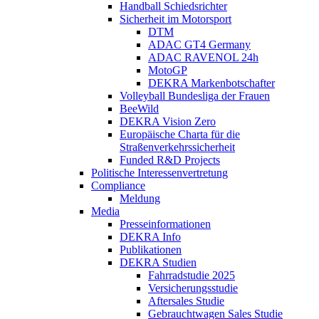
Handball Schiedsrichter
Sicherheit im Motorsport
DTM
ADAC GT4 Germany
ADAC RAVENOL 24h
MotoGP
DEKRA Markenbotschafter
Volleyball Bundesliga der Frauen
BeeWild
DEKRA Vision Zero
Europäische Charta für die
Straßenverkehrssicherheit
Funded R&D Projects
Politische Interessenvertretung
Compliance
Meldung
Media
Presseinformationen
DEKRA Info
Publikationen
DEKRA Studien
Fahrradstudie 2025
Versicherungsstudie
Aftersales Studie
Gebrauchtwagen Sales Studie