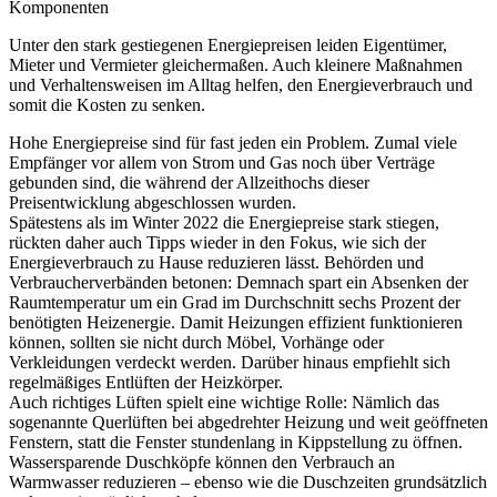
Komponenten
Unter den stark gestiegenen Energiepreisen leiden Eigentümer,
Mieter und Vermieter gleichermaßen. Auch kleinere Maßnahmen
und Verhaltensweisen im Alltag helfen, den Energieverbrauch und
somit die Kosten zu senken.
Hohe Energiepreise sind für fast jeden ein Problem. Zumal viele
Empfänger vor allem von Strom und Gas noch über Verträge
gebunden sind, die während der Allzeithochs dieser
Preisentwicklung abgeschlossen wurden.
Spätestens als im Winter 2022 die Energiepreise stark stiegen,
rückten daher auch Tipps wieder in den Fokus, wie sich der
Energieverbrauch zu Hause reduzieren lässt. Behörden und
Verbraucherverbänden betonen: Demnach spart ein Absenken der
Raumtemperatur um ein Grad im Durchschnitt sechs Prozent der
benötigten Heizenergie. Damit Heizungen effizient funktionieren
können, sollten sie nicht durch Möbel, Vorhänge oder
Verkleidungen verdeckt werden. Darüber hinaus empfiehlt sich
regelmäßiges Entlüften der Heizkörper.
Auch richtiges Lüften spielt eine wichtige Rolle: Nämlich das
sogenannte Querlüften bei abgedrehter Heizung und weit geöffneten
Fenstern, statt die Fenster stundenlang in Kippstellung zu öffnen.
Wassersparende Duschköpfe können den Verbrauch an
Warmwasser reduzieren – ebenso wie die Duschzeiten grundsätzlich