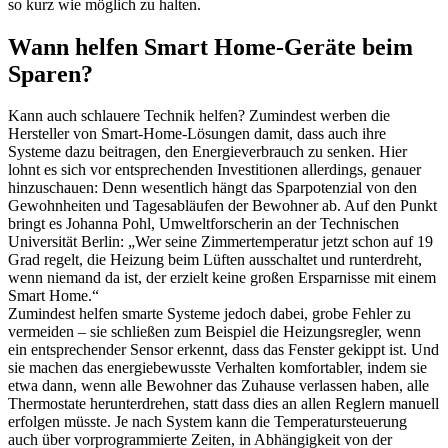
so kurz wie möglich zu halten.
Wann helfen Smart Home-Geräte beim
Sparen?
Kann auch schlauere Technik helfen? Zumindest werben die
Hersteller von Smart-Home-Lösungen damit, dass auch ihre
Systeme dazu beitragen, den Energieverbrauch zu senken. Hier
lohnt es sich vor entsprechenden Investitionen allerdings, genauer
hinzuschauen: Denn wesentlich hängt das Sparpotenzial von den
Gewohnheiten und Tagesabläufen der Bewohner ab. Auf den Punkt
bringt es Johanna Pohl, Umweltforscherin an der Technischen
Universität Berlin: „Wer seine Zimmertemperatur jetzt schon auf 19
Grad regelt, die Heizung beim Lüften ausschaltet und runterdreht,
wenn niemand da ist, der erzielt keine großen Ersparnisse mit einem
Smart Home.“
Zumindest helfen smarte Systeme jedoch dabei, grobe Fehler zu
vermeiden – sie schließen zum Beispiel die Heizungsregler, wenn
ein entsprechender Sensor erkennt, dass das Fenster gekippt ist. Und
sie machen das energiebewusste Verhalten komfortabler, indem sie
etwa dann, wenn alle Bewohner das Zuhause verlassen haben, alle
Thermostate herunterdrehen, statt dass dies an allen Reglern manuell
erfolgen müsste. Je nach System kann die Temperatursteuerung
auch über vorprogrammierte Zeiten, in Abhängigkeit von der