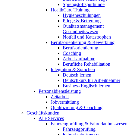
Sprengstoffspürhunde
HealthCare Training
Hygieneschulungen
Pflege & Betreuung
Qualitätsmanagement
Gesundheitswesen
Notfall und Katastrophen
Berufsorientierung & Bewerbung
Berufsorientierung
Coaching
Arbeitsaufnahme
Berufliche Rehabilitation
Integration & Sprachen
Deutsch lernen
Deutschkurs für Arbeitnehmer
Business Englisch lernen
Personaldienstleistung
Zeitarbeit
Jobvermittlung
Qualifizierung & Coaching
Geschäftskunden
Alle Services
Fahrzeugprüfung & Fahrerlaubniswesen
Fahrzeugprüfung
Fahrerlaubniswesen