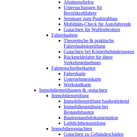
Abstinenzbeleg
Untersuchungen für
Berufskraftfahrer
Seminare zum Punkteabbau
Mobilitäts-Check für Autofahrende
Gutachten für Waffenbesitzer
Fahrerlaubnis
Theoretische & praktische
Fahrerlaubnisprüfung
Gutachten bei Körperbehinderungen
Rückmeldefahrt für ältere
Verkehrsteilnehmer
Fahrtenschreiberkarten
Fahrerkarte
Unternehmenskarte
Werkstattkarte
Immobilienprüfungen & -gutachten
Immobilienprüfung
Immobilienprüfung baubegleitend
Immobilienprüfung bei
Bestandsbauten
Bautenstandsdokumentation
Luftdichtheitsprüfung
Immobiliengutachten
Gutachten zu Gebäudeschäden