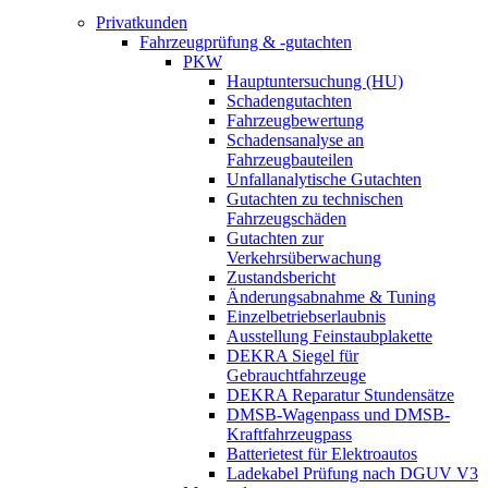
Privatkunden
Fahrzeugprüfung & -gutachten
PKW
Hauptuntersuchung (HU)
Schadengutachten
Fahrzeugbewertung
Schadensanalyse an
Fahrzeugbauteilen
Unfallanalytische Gutachten
Gutachten zu technischen
Fahrzeugschäden
Gutachten zur
Verkehrsüberwachung
Zustandsbericht
Änderungsabnahme & Tuning
Einzelbetriebserlaubnis
Ausstellung Feinstaubplakette
DEKRA Siegel für
Gebrauchtfahrzeuge
DEKRA Reparatur Stundensätze
DMSB-Wagenpass und DMSB-
Kraftfahrzeugpass
Batterietest für Elektroautos
Ladekabel Prüfung nach DGUV V3