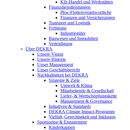
Kfz-Handel und Werkstätten
Finanzdienstleistungen
Pkw‑Flottenverantwortliche
Finanzen und Versicherungen
Transport und Logistik
Fertigung
Industriegüter
Bauwesen und Immobilien
Verteidigung
Über DEKRA
Unsere Vision
Unsere Historie
Unser Management
Unser Geschäftsbericht
Nachhaltigkeit bei DEKRA
Strategie & Ziele
Umwelt & Klima
Mitarbeitende & Gesellschaft
Liefer- & Wertschöpfungskette
Management & Governance
Initiativen & Standards
DEKRA Climate Impact-Programm
Vielfalt, Gerechtigkeit und Inklusion​
Sponsoring & Engagement
Kinderkappen