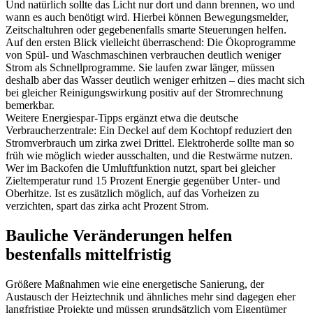
Und natürlich sollte das Licht nur dort und dann brennen, wo und
wann es auch benötigt wird. Hierbei können Bewegungsmelder,
Zeitschaltuhren oder gegebenenfalls smarte Steuerungen helfen.
Auf den ersten Blick vielleicht überraschend: Die Ökoprogramme
von Spül- und Waschmaschinen verbrauchen deutlich weniger
Strom als Schnellprogramme. Sie laufen zwar länger, müssen
deshalb aber das Wasser deutlich weniger erhitzen – dies macht sich
bei gleicher Reinigungswirkung positiv auf der Stromrechnung
bemerkbar.
Weitere Energiespar-Tipps ergänzt etwa die deutsche
Verbraucherzentrale: Ein Deckel auf dem Kochtopf reduziert den
Stromverbrauch um zirka zwei Drittel. Elektroherde sollte man so
früh wie möglich wieder ausschalten, und die Restwärme nutzen.
Wer im Backofen die Umluftfunktion nutzt, spart bei gleicher
Zieltemperatur rund 15 Prozent Energie gegenüber Unter- und
Oberhitze. Ist es zusätzlich möglich, auf das Vorheizen zu
verzichten, spart das zirka acht Prozent Strom.
Bauliche Veränderungen helfen
bestenfalls mittelfristig
Größere Maßnahmen wie eine energetische Sanierung, der
Austausch der Heiztechnik und ähnliches mehr sind dagegen eher
langfristige Projekte und müssen grundsätzlich vom Eigentümer