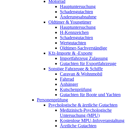
Motorrad
Hauptuntersuchung
Schadengutachten
Änderungsabnahme
Oldtimer & Youngtimer
Hauptuntersuchung
H-Kennzeichen
Schadengutachten
Wertgutachten
Oldtimer-Sachverständige
Kfz-Importe & -Exporte
Importfahrzeug Zulassung
Gutachten für Exportfahrzeuge
Sonstige Fahrzeuge & Schiffe
Caravan & Wohnmobil
Fahrrad
Anhänger
Kutschenprüfung
Gutachten für Boote und Yachten
Personenprüfung
Psychologische & ärztliche Gutachten
Medizinisch-Psychologische
Untersuchung (MPU)
Kostenlose MPU-Infoveranstaltung
Ärztliche Gutachten