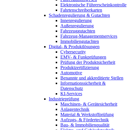
Elektronische Führerscheinkontrolle
Fahrtenschreiberkarten
Schadenregulierung & Gutachten
Innenregulierung
Außenregulierung
Fahrzeuggutachten
Fahrzeug-Managementservices
Immobiliengutachten
Digital- & Produktlösungen
Cybersecurity
EMV- & Funkprüfungen
Prüfung der Produktsicherheit
Produktzertifizierung
Automotive
Benannte und akkreditierte Stellen
Informationssicherheit &
Datenschutz
KI-Services
Industrieprüfung
Maschinen- & Gerätesicherheit
Anlagentechnik
Material & Werkstoffprüfung
Aufzugs- & Fördertechnik
Bau- & Immobilienqualität