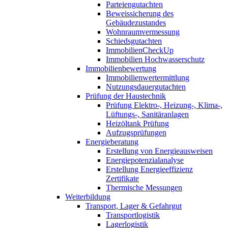
Parteiengutachten
Beweissicherung des
Gebäudezustandes
Wohnraumvermessung
Schiedsgutachten
ImmobilienCheckUp
Immobilien Hochwasserschutz
Immobilienbewertung
Immobilienwertermittlung
Nutzungsdauergutachten
Prüfung der Haustechnik
Prüfung Elektro-, Heizung-, Klima-,
Lüftungs-, Sanitäranlagen
Heizöltank Prüfung
Aufzugsprüfungen
Energieberatung
Erstellung von Energieausweisen
Energiepotenzialanalyse
Erstellung Energieeffizienz
Zertifikate
Thermische Messungen
Weiterbildung
Transport, Lager & Gefahrgut
Transportlogistik
Lagerlogistik