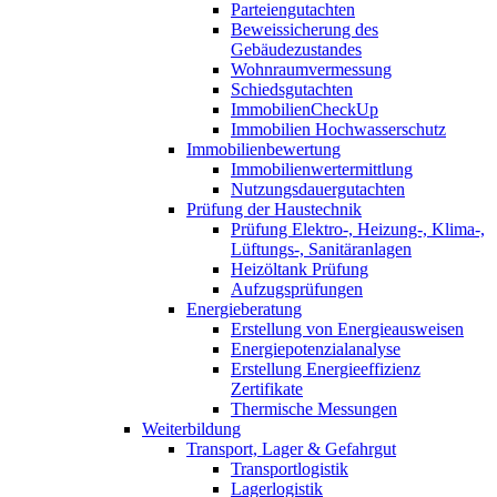
Parteiengutachten
Beweissicherung des
Gebäudezustandes
Wohnraumvermessung
Schiedsgutachten
ImmobilienCheckUp
Immobilien Hochwasserschutz
Immobilienbewertung
Immobilienwertermittlung
Nutzungsdauergutachten
Prüfung der Haustechnik
Prüfung Elektro-, Heizung-, Klima-,
Lüftungs-, Sanitäranlagen
Heizöltank Prüfung
Aufzugsprüfungen
Energieberatung
Erstellung von Energieausweisen
Energiepotenzialanalyse
Erstellung Energieeffizienz
Zertifikate
Thermische Messungen
Weiterbildung
Transport, Lager & Gefahrgut
Transportlogistik
Lagerlogistik