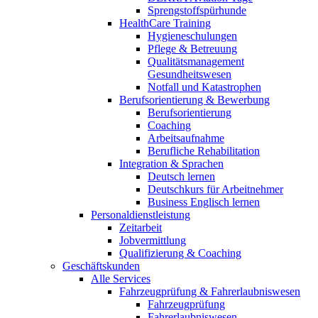
Sprengstoffspürhunde
HealthCare Training
Hygieneschulungen
Pflege & Betreuung
Qualitätsmanagement
Gesundheitswesen
Notfall und Katastrophen
Berufsorientierung & Bewerbung
Berufsorientierung
Coaching
Arbeitsaufnahme
Berufliche Rehabilitation
Integration & Sprachen
Deutsch lernen
Deutschkurs für Arbeitnehmer
Business Englisch lernen
Personaldienstleistung
Zeitarbeit
Jobvermittlung
Qualifizierung & Coaching
Geschäftskunden
Alle Services
Fahrzeugprüfung & Fahrerlaubniswesen
Fahrzeugprüfung
Fahrerlaubniswesen