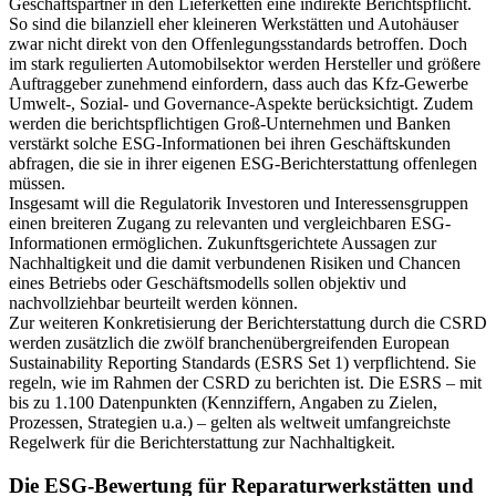
Geschäftspartner in den Lieferketten eine indirekte Berichtspflicht.
So sind die bilanziell eher kleineren Werkstätten und Autohäuser
zwar nicht direkt von den Offenlegungsstandards betroffen. Doch
im stark regulierten Automobilsektor werden Hersteller und größere
Auftraggeber zunehmend einfordern, dass auch das Kfz-Gewerbe
Umwelt-, Sozial- und Governance-Aspekte berücksichtigt. Zudem
werden die berichtspflichtigen Groß-Unternehmen und Banken
verstärkt solche ESG-Informationen bei ihren Geschäftskunden
abfragen, die sie in ihrer eigenen ESG-Berichterstattung offenlegen
müssen.
Insgesamt will die Regulatorik Investoren und Interessensgruppen
einen breiteren Zugang zu relevanten und vergleichbaren ESG-
Informationen ermöglichen. Zukunftsgerichtete Aussagen zur
Nachhaltigkeit und die damit verbundenen Risiken und Chancen
eines Betriebs oder Geschäftsmodells sollen objektiv und
nachvollziehbar beurteilt werden können.
Zur weiteren Konkretisierung der Berichterstattung durch die CSRD
werden zusätzlich die zwölf branchenübergreifenden European
Sustainability Reporting Standards (ESRS Set 1) verpflichtend. Sie
regeln, wie im Rahmen der CSRD zu berichten ist. Die ESRS – mit
bis zu 1.100 Datenpunkten (Kennziffern, Angaben zu Zielen,
Prozessen, Strategien u.a.) – gelten als weltweit umfangreichste
Regelwerk für die Berichterstattung zur Nachhaltigkeit.
Die ESG-Bewertung für Reparaturwerkstätten und