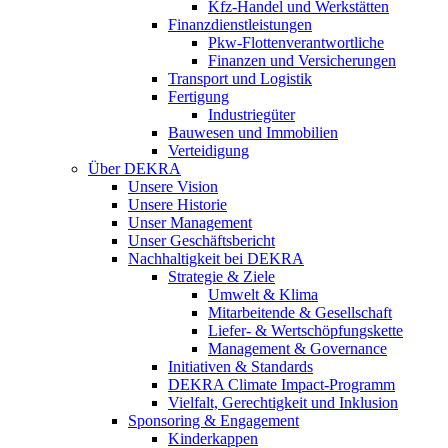
Kfz-Handel und Werkstätten
Finanzdienstleistungen
Pkw‑Flottenverantwortliche
Finanzen und Versicherungen
Transport und Logistik
Fertigung
Industriegüter
Bauwesen und Immobilien
Verteidigung
Über DEKRA
Unsere Vision
Unsere Historie
Unser Management
Unser Geschäftsbericht
Nachhaltigkeit bei DEKRA
Strategie & Ziele
Umwelt & Klima
Mitarbeitende & Gesellschaft
Liefer- & Wertschöpfungskette
Management & Governance
Initiativen & Standards
DEKRA Climate Impact-Programm
Vielfalt, Gerechtigkeit und Inklusion​
Sponsoring & Engagement
Kinderkappen