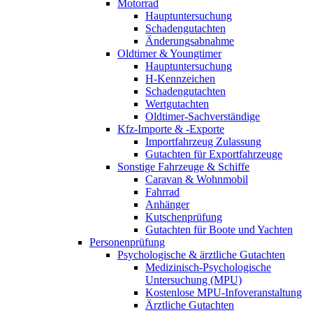
Motorrad
Hauptuntersuchung
Schadengutachten
Änderungsabnahme
Oldtimer & Youngtimer
Hauptuntersuchung
H-Kennzeichen
Schadengutachten
Wertgutachten
Oldtimer-Sachverständige
Kfz-Importe & -Exporte
Importfahrzeug Zulassung
Gutachten für Exportfahrzeuge
Sonstige Fahrzeuge & Schiffe
Caravan & Wohnmobil
Fahrrad
Anhänger
Kutschenprüfung
Gutachten für Boote und Yachten
Personenprüfung
Psychologische & ärztliche Gutachten
Medizinisch-Psychologische
Untersuchung (MPU)
Kostenlose MPU-Infoveranstaltung
Ärztliche Gutachten