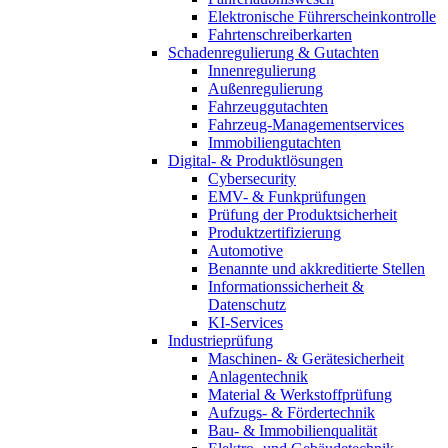
Elektronische Führerscheinkontrolle
Fahrtenschreiberkarten
Schadenregulierung & Gutachten
Innenregulierung
Außenregulierung
Fahrzeuggutachten
Fahrzeug-Managementservices
Immobiliengutachten
Digital- & Produktlösungen
Cybersecurity
EMV- & Funkprüfungen
Prüfung der Produktsicherheit
Produktzertifizierung
Automotive
Benannte und akkreditierte Stellen
Informationssicherheit &
Datenschutz
KI-Services
Industrieprüfung
Maschinen- & Gerätesicherheit
Anlagentechnik
Material & Werkstoffprüfung
Aufzugs- & Fördertechnik
Bau- & Immobilienqualität