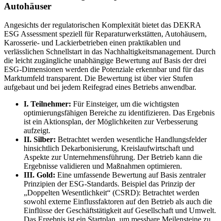
Autohäuser
Angesichts der regulatorischen Komplexität bietet das DEKRA
ESG Assessment speziell für Reparaturwerkstätten, Autohäusern,
Karosserie- und Lackierbetrieben einen praktikablen und
verlässlichen Schnellstart in das Nachhaltigkeitsmanagement. Durch
die leicht zugängliche unabhängige Bewertung auf Basis der drei
ESG-Dimensionen werden die Potenziale erkennbar und für das
Marktumfeld transparent. Die Bewertung ist über vier Stufen
aufgebaut und bei jedem Reifegrad eines Betriebs anwendbar.
I. Teilnehmer:
Für Einsteiger, um die wichtigsten
optimierungsfähigen Bereiche zu identifizieren. Das Ergebnis
ist ein Aktionsplan, der Möglichkeiten zur Verbesserung
aufzeigt.
II. Silber:
Betrachtet werden wesentliche Handlungsfelder
hinsichtlich Dekarbonisierung, Kreislaufwirtschaft und
Aspekte zur Unternehmensführung. Der Betrieb kann die
Ergebnisse validieren und Maßnahmen optimieren.
III. Gold:
Eine umfassende Bewertung auf Basis zentraler
Prinzipien der ESG-Standards. Beispiel das Prinzip der
„Doppelten Wesentlichkeit“ (CSRD): Betrachtet werden
sowohl externe Einflussfaktoren auf den Betrieb als auch die
Einflüsse der Geschäftstätigkeit auf Gesellschaft und Umwelt.
Das Ergebnis ist ein Startplan, um messbare Meilensteine zu