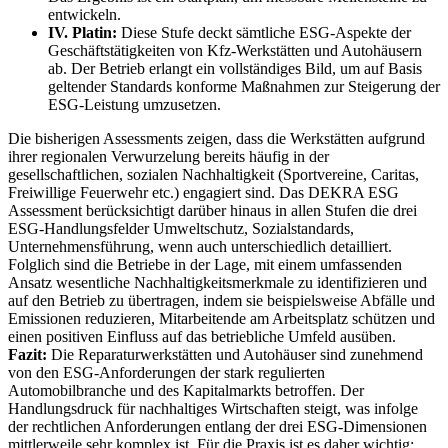
entwickeln.
IV. Platin:
Diese Stufe deckt sämtliche ESG-Aspekte der
Geschäftstätigkeiten von Kfz-Werkstätten und Autohäusern
ab. Der Betrieb erlangt ein vollständiges Bild, um auf Basis
geltender Standards konforme Maßnahmen zur Steigerung der
ESG-Leistung umzusetzen.
Die bisherigen Assessments zeigen, dass die Werkstätten aufgrund
ihrer regionalen Verwurzelung bereits häufig in der
gesellschaftlichen, sozialen Nachhaltigkeit (Sportvereine, Caritas,
Freiwillige Feuerwehr etc.) engagiert sind. Das DEKRA ESG
Assessment berücksichtigt darüber hinaus in allen Stufen die drei
ESG-Handlungsfelder Umweltschutz, Sozialstandards,
Unternehmensführung, wenn auch unterschiedlich detailliert.
Folglich sind die Betriebe in der Lage, mit einem umfassenden
Ansatz wesentliche Nachhaltigkeitsmerkmale zu identifizieren und
auf den Betrieb zu übertragen, indem sie beispielsweise Abfälle und
Emissionen reduzieren, Mitarbeitende am Arbeitsplatz schützen und
einen positiven Einfluss auf das betriebliche Umfeld ausüben.
Fazit:
Die Reparaturwerkstätten und Autohäuser sind zunehmend
von den ESG-Anforderungen der stark regulierten
Automobilbranche und des Kapitalmarkts betroffen. Der
Handlungsdruck für nachhaltiges Wirtschaften steigt, was infolge
der rechtlichen Anforderungen entlang der drei ESG-Dimensionen
mittlerweile sehr komplex ist. Für die Praxis ist es daher wichtig: