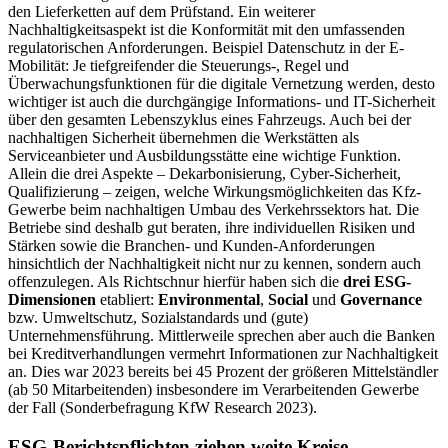
den Lieferketten auf dem Prüfstand. Ein weiterer
Nachhaltigkeitsaspekt ist die Konformität mit den umfassenden
regulatorischen Anforderungen. Beispiel Datenschutz in der E-
Mobilität: Je tiefgreifender die Steuerungs-, Regel und
Überwachungsfunktionen für die digitale Vernetzung werden, desto
wichtiger ist auch die durchgängige Informations- und IT-Sicherheit
über den gesamten Lebenszyklus eines Fahrzeugs. Auch bei der
nachhaltigen Sicherheit übernehmen die Werkstätten als
Serviceanbieter und Ausbildungsstätte eine wichtige Funktion.
Allein die drei Aspekte – Dekarbonisierung, Cyber-Sicherheit,
Qualifizierung – zeigen, welche Wirkungsmöglichkeiten das Kfz-
Gewerbe beim nachhaltigen Umbau des Verkehrssektors hat. Die
Betriebe sind deshalb gut beraten, ihre individuellen Risiken und
Stärken sowie die Branchen- und Kunden-Anforderungen
hinsichtlich der Nachhaltigkeit nicht nur zu kennen, sondern auch
offenzulegen. Als Richtschnur hierfür haben sich die
drei ESG-
Dimensionen
etabliert:
Environmental
,
Social
und
Governance
bzw. Umweltschutz, Sozialstandards und (gute)
Unternehmensführung. Mittlerweile sprechen aber auch die Banken
bei Kreditverhandlungen vermehrt Informationen zur Nachhaltigkeit
an. Dies war 2023 bereits bei 45 Prozent der größeren Mittelständler
(ab 50 Mitarbeitenden) insbesondere im Verarbeitenden Gewerbe
der Fall (Sonderbefragung KfW Research 2023).
ESG-Berichtspflichten ziehen weite Kreise