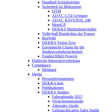
Handball Schiedsrichter
Sicherheit im Motorsport
DTM
ADAC GT4 Germany
ADAC RAVENOL 24h
MotoGP
DEKRA Markenbotschafter
Volleyball Bundesliga der Frauen
BeeWild
DEKRA Vision Zero
Europäische Charta für die
Straßenverkehrssicherheit
Funded R&D Projects
Politische Interessenvertretung
Compliance
Meldung
Media
Presseinformationen
DEKRA Info
Publikationen
DEKRA Studien
Fahrradstudie 2025
Versicherungsstudie
Aftersales Studie
Gebrauchtwagen Sales Studie