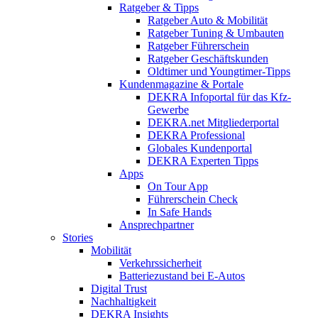
Ratgeber & Tipps
Ratgeber Auto & Mobilität
Ratgeber Tuning & Umbauten
Ratgeber Führerschein
Ratgeber Geschäftskunden
Oldtimer und Youngtimer-Tipps
Kundenmagazine & Portale
DEKRA Infoportal für das Kfz-
Gewerbe
DEKRA.net Mitgliederportal
DEKRA Professional
Globales Kundenportal
DEKRA Experten Tipps
Apps
On Tour App
Führerschein Check
In Safe Hands
Ansprechpartner
Stories
Mobilität
Verkehrssicherheit
Batteriezustand bei E-Autos
Digital Trust
Nachhaltigkeit
DEKRA Insights