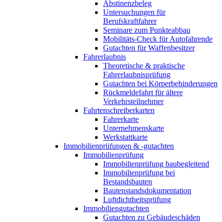
Abstinenzbeleg
Untersuchungen für
Berufskraftfahrer
Seminare zum Punkteabbau
Mobilitäts-Check für Autofahrende
Gutachten für Waffenbesitzer
Fahrerlaubnis
Theoretische & praktische
Fahrerlaubnisprüfung
Gutachten bei Körperbehinderungen
Rückmeldefahrt für ältere
Verkehrsteilnehmer
Fahrtenschreiberkarten
Fahrerkarte
Unternehmenskarte
Werkstattkarte
Immobilienprüfungen & -gutachten
Immobilienprüfung
Immobilienprüfung baubegleitend
Immobilienprüfung bei
Bestandsbauten
Bautenstandsdokumentation
Luftdichtheitsprüfung
Immobiliengutachten
Gutachten zu Gebäudeschäden