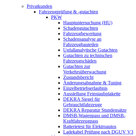
Privatkunden
Fahrzeugprüfung & -gutachten
PKW
Hauptuntersuchung (HU)
Schadengutachten
Fahrzeugbewertung
Schadensanalyse an
Fahrzeugbauteilen
Unfallanalytische Gutachten
Gutachten zu technischen
Fahrzeugschäden
Gutachten zur
Verkehrsüberwachung
Zustandsbericht
Änderungsabnahme & Tuning
Einzelbetriebserlaubnis
Ausstellung Feinstaubplakette
DEKRA Siegel für
Gebrauchtfahrzeuge
DEKRA Reparatur Stundensätze
DMSB-Wagenpass und DMSB-
Kraftfahrzeugpass
Batterietest für Elektroautos
Ladekabel Prüfung nach DGUV V3