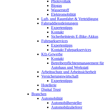
Photovoltaik
Biogas
Wasserstoff
Elektromobilität
Luft- und Raumfahrt & Verteidigung
Fahrraddienstleistungen
Expertentipps
Kontakt
Sicherheitstests E-Bike-Akkus
Fuhrparkservices
Expertentipps
Kontakt Fuhrparkservices
Kfz-Gewerbe
Kontakt
Betreiberpflichtenmanagement für
Autohaus und Werkstatt
Arbeitsschutz und Arbeitssicherheit
Versicherungswirtschaft
Expertentipps
Hotellerie
Digital Trust
Branchen
Automobilität
Automobilhersteller
Automobilzulieferer