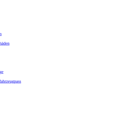
n
chäden
ge
ahrzeugpass