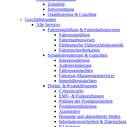
Zeitarbeit
Jobvermittlung
Qualifizierung & Coaching
Geschäftskunden
Alle Services
Fahrzeugprüfung & Fahrerlaubniswesen
Fahrzeugprüfung
Fahrerlaubniswesen
Elektronische Führerscheinkontrolle
Fahrtenschreiberkarten
Schadenregulierung & Gutachten
Innenregulierung
Außenregulierung
Fahrzeuggutachten
Fahrzeug-Managementservices
Immobiliengutachten
Digital- & Produktlösungen
Cybersecurity
EMV- & Funkprüfungen
Prüfung der Produktsicherheit
Produktzertifizierung
Automotive
Benannte und akkreditierte Stellen
Informationssicherheit & Datenschutz
KI-Services