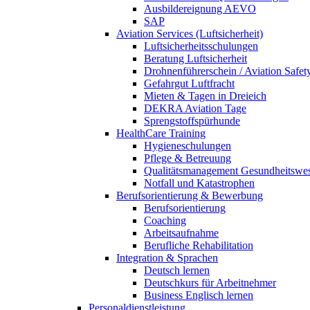
Ausbildereignung AEVO
SAP
Aviation Services (Luftsicherheit)
Luftsicherheitsschulungen
Beratung Luftsicherheit
Drohnenführerschein / Aviation Safet
Gefahrgut Luftfracht
Mieten & Tagen in Dreieich
DEKRA Aviation Tage
Sprengstoffspürhunde
HealthCare Training
Hygieneschulungen
Pflege & Betreuung
Qualitätsmanagement Gesundheitswe
Notfall und Katastrophen
Berufsorientierung & Bewerbung
Berufsorientierung
Coaching
Arbeitsaufnahme
Berufliche Rehabilitation
Integration & Sprachen
Deutsch lernen
Deutschkurs für Arbeitnehmer
Business Englisch lernen
Personaldienstleistung