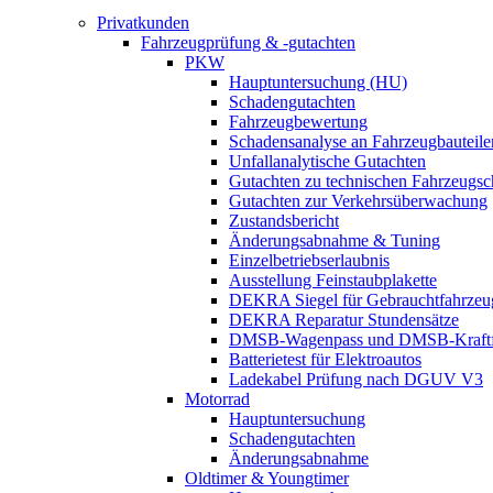
Privatkunden
Fahrzeugprüfung & -gutachten
PKW
Hauptuntersuchung (HU)
Schadengutachten
Fahrzeugbewertung
Schadensanalyse an Fahrzeugbauteile
Unfallanalytische Gutachten
Gutachten zu technischen Fahrzeugs
Gutachten zur Verkehrsüberwachung
Zustandsbericht
Änderungsabnahme & Tuning
Einzelbetriebserlaubnis
Ausstellung Feinstaubplakette
DEKRA Siegel für Gebrauchtfahrzeu
DEKRA Reparatur Stundensätze
DMSB-Wagenpass und DMSB-Kraftf
Batterietest für Elektroautos
Ladekabel Prüfung nach DGUV V3
Motorrad
Hauptuntersuchung
Schadengutachten
Änderungsabnahme
Oldtimer & Youngtimer