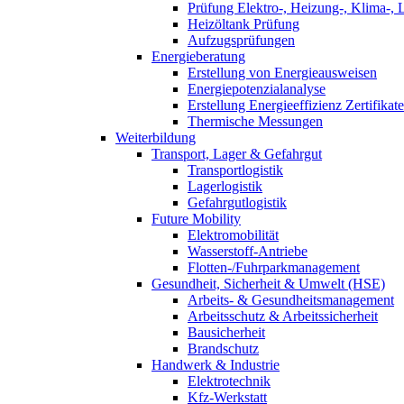
Prüfung Elektro-, Heizung-, Klima-, 
Heizöltank Prüfung
Aufzugsprüfungen
Energieberatung
Erstellung von Energieausweisen
Energiepotenzialanalyse
Erstellung Energieeffizienz Zertifikate
Thermische Messungen
Weiterbildung
Transport, Lager & Gefahrgut
Transportlogistik
Lagerlogistik
Gefahrgutlogistik
Future Mobility
Elektromobilität
Wasserstoff-Antriebe
Flotten-/Fuhrparkmanagement
Gesundheit, Sicherheit & Umwelt (HSE)
Arbeits- & Gesundheitsmanagement
Arbeitsschutz & Arbeitssicherheit
Bausicherheit
Brandschutz
Handwerk & Industrie
Elektrotechnik
Kfz-Werkstatt