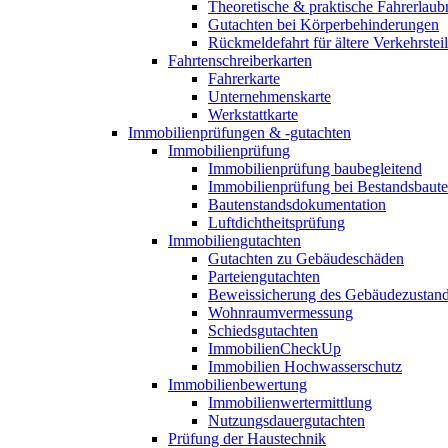
Theoretische & praktische Fahrerlaub
Gutachten bei Körperbehinderungen
Rückmeldefahrt für ältere Verkehrste
Fahrtenschreiberkarten
Fahrerkarte
Unternehmenskarte
Werkstattkarte
Immobilienprüfungen & -gutachten
Immobilienprüfung
Immobilienprüfung baubegleitend
Immobilienprüfung bei Bestandsbaut
Bautenstandsdokumentation
Luftdichtheitsprüfung
Immobiliengutachten
Gutachten zu Gebäudeschäden
Parteiengutachten
Beweissicherung des Gebäudezustan
Wohnraumvermessung
Schiedsgutachten
ImmobilienCheckUp
Immobilien Hochwasserschutz
Immobilienbewertung
Immobilienwertermittlung
Nutzungsdauergutachten
Prüfung der Haustechnik