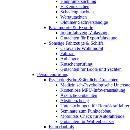
Hauptuntersuchung
H-Kennzeichen
Schadengutachten
Wertgutachten
Oldtimer-Sachverständige
Kfz-Importe & -Exporte
Importfahrzeug Zulassung
Gutachten für Exportfahrzeuge
Sonstige Fahrzeuge & Schiffe
Caravan & Wohnmobil
Fahrrad
Anhänger
Kutschenprüfung
Gutachten für Boote und Yachten
Personenprüfung
Psychologische & ärztliche Gutachten
Medizinisch-Psychologische Unters
Kostenlose MPU-Infoveranstaltung
Ärztliche Gutachten
Abstinenzbeleg
Untersuchungen für Berufskraftfahrer
Seminare zum Punkteabbau
Mobilitäts-Check für Autofahrende
Gutachten für Waffenbesitzer
Fahrerlaubnis