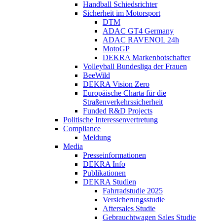
Handball Schiedsrichter
Sicherheit im Motorsport
DTM
ADAC GT4 Germany
ADAC RAVENOL 24h
MotoGP
DEKRA Markenbotschafter
Volleyball Bundesliga der Frauen
BeeWild
DEKRA Vision Zero
Europäische Charta für die
Straßenverkehrssicherheit
Funded R&D Projects
Politische Interessenvertretung
Compliance
Meldung
Media
Presseinformationen
DEKRA Info
Publikationen
DEKRA Studien
Fahrradstudie 2025
Versicherungsstudie
Aftersales Studie
Gebrauchtwagen Sales Studie