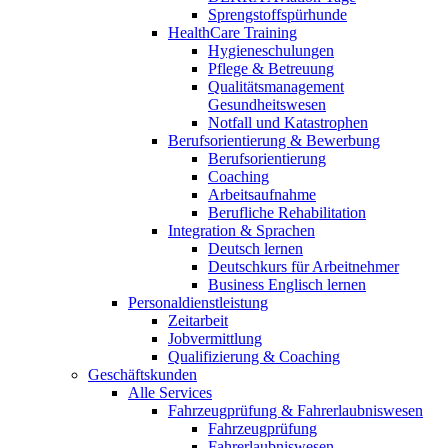
Sprengstoffspürhunde
HealthCare Training
Hygieneschulungen
Pflege & Betreuung
Qualitätsmanagement
Gesundheitswesen
Notfall und Katastrophen
Berufsorientierung & Bewerbung
Berufsorientierung
Coaching
Arbeitsaufnahme
Berufliche Rehabilitation
Integration & Sprachen
Deutsch lernen
Deutschkurs für Arbeitnehmer
Business Englisch lernen
Personaldienstleistung
Zeitarbeit
Jobvermittlung
Qualifizierung & Coaching
Geschäftskunden
Alle Services
Fahrzeugprüfung & Fahrerlaubniswesen
Fahrzeugprüfung
Fahrerlaubniswesen