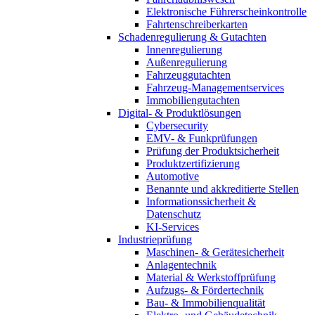
Elektronische Führerscheinkontrolle
Fahrtenschreiberkarten
Schadenregulierung & Gutachten
Innenregulierung
Außenregulierung
Fahrzeuggutachten
Fahrzeug-Managementservices
Immobiliengutachten
Digital- & Produktlösungen
Cybersecurity
EMV- & Funkprüfungen
Prüfung der Produktsicherheit
Produktzertifizierung
Automotive
Benannte und akkreditierte Stellen
Informationssicherheit &
Datenschutz
KI-Services
Industrieprüfung
Maschinen- & Gerätesicherheit
Anlagentechnik
Material & Werkstoffprüfung
Aufzugs- & Fördertechnik
Bau- & Immobilienqualität