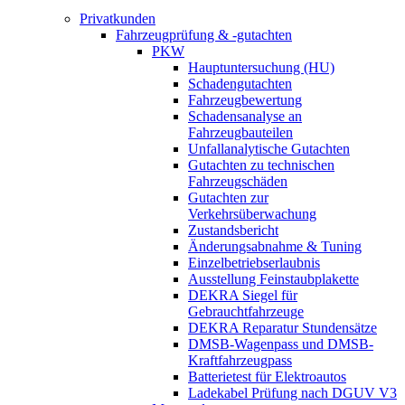
Privatkunden
Fahrzeugprüfung & -gutachten
PKW
Hauptuntersuchung (HU)
Schadengutachten
Fahrzeugbewertung
Schadensanalyse an
Fahrzeugbauteilen
Unfallanalytische Gutachten
Gutachten zu technischen
Fahrzeugschäden
Gutachten zur
Verkehrsüberwachung
Zustandsbericht
Änderungsabnahme & Tuning
Einzelbetriebserlaubnis
Ausstellung Feinstaubplakette
DEKRA Siegel für
Gebrauchtfahrzeuge
DEKRA Reparatur Stundensätze
DMSB-Wagenpass und DMSB-
Kraftfahrzeugpass
Batterietest für Elektroautos
Ladekabel Prüfung nach DGUV V3