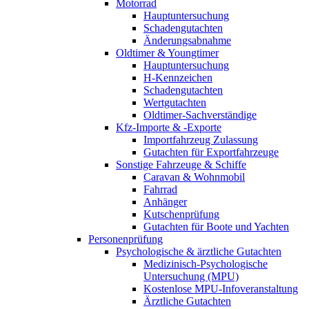
Motorrad
Hauptuntersuchung
Schadengutachten
Änderungsabnahme
Oldtimer & Youngtimer
Hauptuntersuchung
H-Kennzeichen
Schadengutachten
Wertgutachten
Oldtimer-Sachverständige
Kfz-Importe & -Exporte
Importfahrzeug Zulassung
Gutachten für Exportfahrzeuge
Sonstige Fahrzeuge & Schiffe
Caravan & Wohnmobil
Fahrrad
Anhänger
Kutschenprüfung
Gutachten für Boote und Yachten
Personenprüfung
Psychologische & ärztliche Gutachten
Medizinisch-Psychologische
Untersuchung (MPU)
Kostenlose MPU-Infoveranstaltung
Ärztliche Gutachten