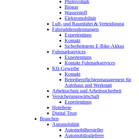
Photovoltaik
Biogas
Wasserstoff
Elektromobilität
Luft- und Raumfahrt & Verteidigung
Fahrraddienstleistungen
Expertentipps
Kontakt
Sicherheitstests E-Bike-Akkus
Fuhrparkservices
Expertentipps
Kontakt Fuhrparkservices
Kfz-Gewerbe
Kontakt
Betreiberpflichtenmanagement für
Autohaus und Werkstatt
Arbeitsschutz und Arbeitssicherheit
Versicherungswirtschaft
Expertentipps
Hotellerie
Digital Trust
Branchen
Automobilität
Automobilhersteller
Automobilzulieferer