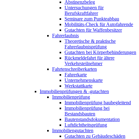
Abstinenzbeleg
Untersuchungen für
Berufskraftfahrer
Seminare zum Punkteabbau
Mobilitäts-Check für Autofahrende
Gutachten für Waffenbesitzer
Fahrerlaubnis
Theoretische & praktische
Fahrerlaubnisprüfung
Gutachten bei Körperbehinderungen
Rückmeldefahrt für ältere
Verkehrsteilnehmer
Fahrtenschreiberkarten
Fahrerkarte
Unternehmenskarte
Werkstattkarte
Immobilienprüfungen & -gutachten
Immobilienprüfung
Immobilienprüfung baubegleitend
Immobilienprüfung bei
Bestandsbauten
Bautenstandsdokumentation
Luftdichtheitsprüfung
Immobiliengutachten
Gutachten zu Gebäudeschäden