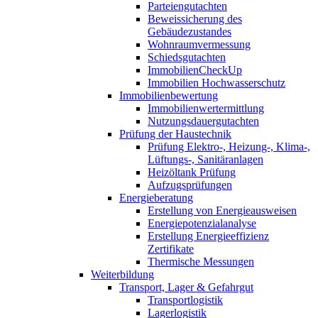
Parteiengutachten
Beweissicherung des
Gebäudezustandes
Wohnraumvermessung
Schiedsgutachten
ImmobilienCheckUp
Immobilien Hochwasserschutz
Immobilienbewertung
Immobilienwertermittlung
Nutzungsdauergutachten
Prüfung der Haustechnik
Prüfung Elektro-, Heizung-, Klima-,
Lüftungs-, Sanitäranlagen
Heizöltank Prüfung
Aufzugsprüfungen
Energieberatung
Erstellung von Energieausweisen
Energiepotenzialanalyse
Erstellung Energieeffizienz
Zertifikate
Thermische Messungen
Weiterbildung
Transport, Lager & Gefahrgut
Transportlogistik
Lagerlogistik