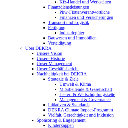
Kfz-Handel und Werkstätten
Finanzdienstleistungen
Pkw‑Flottenverantwortliche
Finanzen und Versicherungen
Transport und Logistik
Fertigung
Industriegüter
Bauwesen und Immobilien
Verteidigung
Über DEKRA
Unsere Vision
Unsere Historie
Unser Management
Unser Geschäftsbericht
Nachhaltigkeit bei DEKRA
Strategie & Ziele
Umwelt & Klima
Mitarbeitende & Gesellschaft
Liefer- & Wertschöpfungskette
Management & Governance
Initiativen & Standards
DEKRA Climate Impact-Programm
Vielfalt, Gerechtigkeit und Inklusion​
Sponsoring & Engagement
Kinderkappen