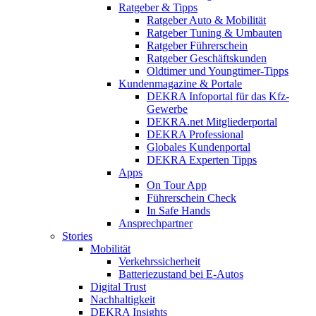
Ratgeber & Tipps
Ratgeber Auto & Mobilität
Ratgeber Tuning & Umbauten
Ratgeber Führerschein
Ratgeber Geschäftskunden
Oldtimer und Youngtimer-Tipps
Kundenmagazine & Portale
DEKRA Infoportal für das Kfz-
Gewerbe
DEKRA.net Mitgliederportal
DEKRA Professional
Globales Kundenportal
DEKRA Experten Tipps
Apps
On Tour App
Führerschein Check
In Safe Hands
Ansprechpartner
Stories
Mobilität
Verkehrssicherheit
Batteriezustand bei E-Autos
Digital Trust
Nachhaltigkeit
DEKRA Insights