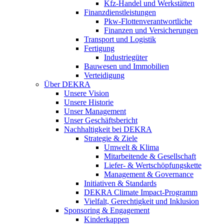
Kfz-Handel und Werkstätten
Finanzdienstleistungen
Pkw‑Flottenverantwortliche
Finanzen und Versicherungen
Transport und Logistik
Fertigung
Industriegüter
Bauwesen und Immobilien
Verteidigung
Über DEKRA
Unsere Vision
Unsere Historie
Unser Management
Unser Geschäftsbericht
Nachhaltigkeit bei DEKRA
Strategie & Ziele
Umwelt & Klima
Mitarbeitende & Gesellschaft
Liefer- & Wertschöpfungskette
Management & Governance
Initiativen & Standards
DEKRA Climate Impact-Programm
Vielfalt, Gerechtigkeit und Inklusion​
Sponsoring & Engagement
Kinderkappen