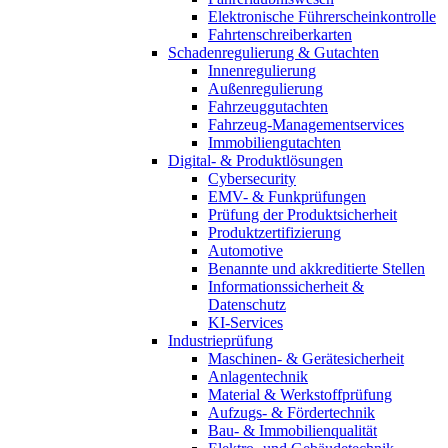
Elektronische Führerscheinkontrolle
Fahrtenschreiberkarten
Schadenregulierung & Gutachten
Innenregulierung
Außenregulierung
Fahrzeuggutachten
Fahrzeug-Managementservices
Immobiliengutachten
Digital- & Produktlösungen
Cybersecurity
EMV- & Funkprüfungen
Prüfung der Produktsicherheit
Produktzertifizierung
Automotive
Benannte und akkreditierte Stellen
Informationssicherheit &
Datenschutz
KI-Services
Industrieprüfung
Maschinen- & Gerätesicherheit
Anlagentechnik
Material & Werkstoffprüfung
Aufzugs- & Fördertechnik
Bau- & Immobilienqualität