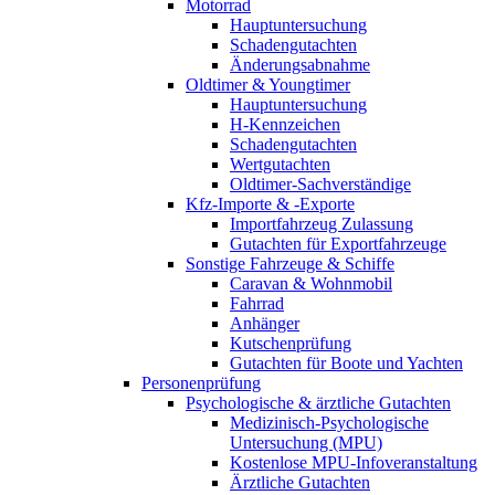
Motorrad
Hauptuntersuchung
Schadengutachten
Änderungsabnahme
Oldtimer & Youngtimer
Hauptuntersuchung
H-Kennzeichen
Schadengutachten
Wertgutachten
Oldtimer-Sachverständige
Kfz-Importe & -Exporte
Importfahrzeug Zulassung
Gutachten für Exportfahrzeuge
Sonstige Fahrzeuge & Schiffe
Caravan & Wohnmobil
Fahrrad
Anhänger
Kutschenprüfung
Gutachten für Boote und Yachten
Personenprüfung
Psychologische & ärztliche Gutachten
Medizinisch-Psychologische
Untersuchung (MPU)
Kostenlose MPU-Infoveranstaltung
Ärztliche Gutachten