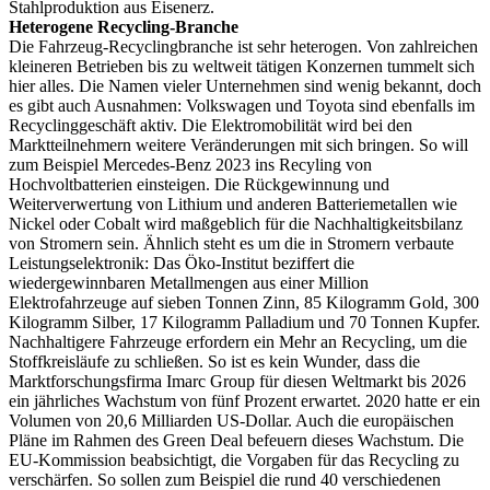
Stahlproduktion aus Eisenerz.
Heterogene Recycling-Branche
Die Fahrzeug-Recyclingbranche ist sehr heterogen. Von zahlreichen
kleineren Betrieben bis zu weltweit tätigen Konzernen tummelt sich
hier alles. Die Namen vieler Unternehmen sind wenig bekannt, doch
es gibt auch Ausnahmen: Volkswagen und Toyota sind ebenfalls im
Recyclinggeschäft aktiv. Die Elektromobilität wird bei den
Marktteilnehmern weitere Veränderungen mit sich bringen. So will
zum Beispiel Mercedes-Benz 2023 ins Recyling von
Hochvoltbatterien einsteigen. Die Rückgewinnung und
Weiterverwertung von Lithium und anderen Batteriemetallen wie
Nickel oder Cobalt wird maßgeblich für die Nachhaltigkeitsbilanz
von Stromern sein. Ähnlich steht es um die in Stromern verbaute
Leistungselektronik: Das Öko-Institut beziffert die
wiedergewinnbaren Metallmengen aus einer Million
Elektrofahrzeuge auf sieben Tonnen Zinn, 85 Kilogramm Gold, 300
Kilogramm Silber, 17 Kilogramm Palladium und 70 Tonnen Kupfer.
Nachhaltigere Fahrzeuge erfordern ein Mehr an Recycling, um die
Stoffkreisläufe zu schließen. So ist es kein Wunder, dass die
Marktforschungsfirma Imarc Group für diesen Weltmarkt bis 2026
ein jährliches Wachstum von fünf Prozent erwartet. 2020 hatte er ein
Volumen von 20,6 Milliarden US-Dollar. Auch die europäischen
Pläne im Rahmen des Green Deal befeuern dieses Wachstum. Die
EU-Kommission beabsichtigt, die Vorgaben für das Recycling zu
verschärfen. So sollen zum Beispiel die rund 40 verschiedenen