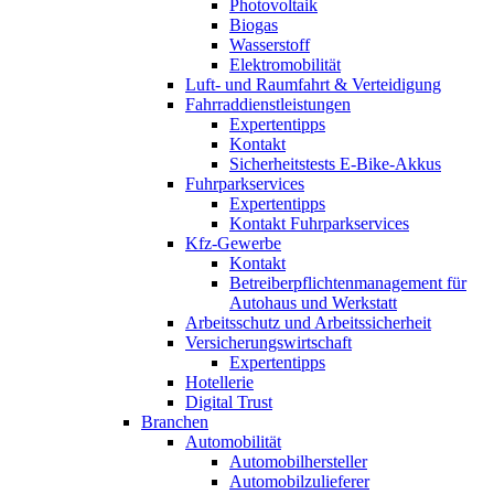
Photovoltaik
Biogas
Wasserstoff
Elektromobilität
Luft- und Raumfahrt & Verteidigung
Fahrraddienstleistungen
Expertentipps
Kontakt
Sicherheitstests E-Bike-Akkus
Fuhrparkservices
Expertentipps
Kontakt Fuhrparkservices
Kfz-Gewerbe
Kontakt
Betreiberpflichtenmanagement für
Autohaus und Werkstatt
Arbeitsschutz und Arbeitssicherheit
Versicherungswirtschaft
Expertentipps
Hotellerie
Digital Trust
Branchen
Automobilität
Automobilhersteller
Automobilzulieferer