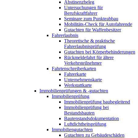
Abstinenzbeleg
Untersuchungen für
Berufskraftfahrer
Seminare zum Punkteabbau
Mobilitäts-Check für Autofahrende
Gutachten für Waffenbesitzer
Fahrerlaubnis
Theoretische & praktische
Fahrerlaubnisprüfung
Gutachten bei Körperbehinderungen
Rückmeldefahrt für ältere
Verkehrsteilnehmer
Fahrtenschreiberkarten
Fahrerkarte
Unternehmenskarte
Werkstattkarte
Immobilienprüfungen & -gutachten
Immobilienprüfung
Immobilienprüfung baubegleitend
Immobilienprüfung bei
Bestandsbauten
Bautenstandsdokumentation
Luftdichtheitsprüfung
Immobiliengutachten
Gutachten zu Gebäudeschäden