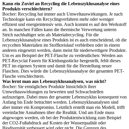
Kann ein Zuviel an Recycling die Lebenszyklusanalyse eines
Produkts verschlechtern?
Bocher: Recycling hat immer auch Umweltauswirkungen. Je nach
Technologie kann ein Recyclingverfahren mehr oder weniger
effizient und energieintensiv sein. Auch kommt es auf den Werkstoff
an. In manchen Fällen kann die thermische Verwertung unterm
Strich nachhaltiger sein als Materialrecycling. Für die
Lebenszyklusanalyse eines Produkts ist es auch entscheidend, ob die
recycelten Materialien im Stoffkreislauf verbleiben oder in einem
anderen eingesetzt werden, dann meist für niederwertigere Produkte.
Um es am Beispiel der PET-Flasche zu verdeutlichen: Werden aus
PET-Recyclat Fasern für Kleidungsstücke hergestellt, fehlt dieses
PET im eigenen System und damit für die Herstellung neuer
Flaschen. Dies würde die Lebenszyklusanalyse der gesamten PET-
Flasche verschlechtern.
Was lernt man aus Lebenszyklusanalysen, was nicht?
Bocher: Sie ermöglichen Produkte hinsichtlich ihrer
Umweltauswirkungen zu bewerten und Schwachstellen
aufzuzeigen. Dabei muss der gesamte Lebenszyklus konsequent von
Anfang bis Ende betrachtet werden. Lebenszyklusanalysen sind
aber immer ein Kompromiss. Letztlich erstellt man ein Modell, trifft
vereinfachte Annahmen über die Realität. Und am Ende muss
abgewogen werden, ob bei der Produktentwicklung zum Beispiel
der CO2-Fußabdruck auf Kosten der Wasserqualität oder
Biodiversität verbessert wird oder nicht. Die Grenzen des