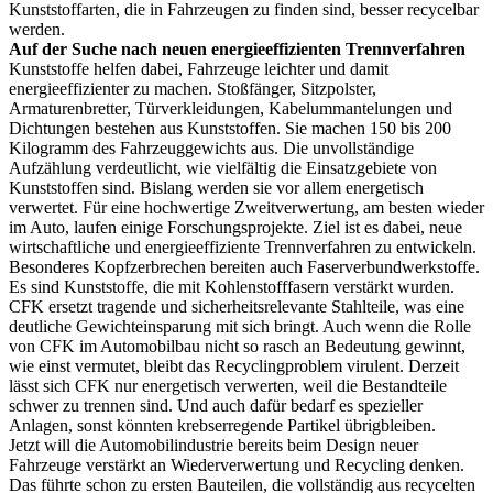
Kunststoffarten, die in Fahrzeugen zu finden sind, besser recycelbar
werden.
Auf der Suche nach neuen energieeffizienten Trennverfahren
Kunststoffe helfen dabei, Fahrzeuge leichter und damit
energieeffizienter zu machen. Stoßfänger, Sitzpolster,
Armaturenbretter, Türverkleidungen, Kabelummantelungen und
Dichtungen bestehen aus Kunststoffen. Sie machen 150 bis 200
Kilogramm des Fahrzeuggewichts aus. Die unvollständige
Aufzählung verdeutlicht, wie vielfältig die Einsatzgebiete von
Kunststoffen sind. Bislang werden sie vor allem energetisch
verwertet. Für eine hochwertige Zweitverwertung, am besten wieder
im Auto, laufen einige Forschungsprojekte. Ziel ist es dabei, neue
wirtschaftliche und energieeffiziente Trennverfahren zu entwickeln.
Besonderes Kopfzerbrechen bereiten auch Faserverbundwerkstoffe.
Es sind Kunststoffe, die mit Kohlenstofffasern verstärkt wurden.
CFK ersetzt tragende und sicherheitsrelevante Stahlteile, was eine
deutliche Gewichteinsparung mit sich bringt. Auch wenn die Rolle
von CFK im Automobilbau nicht so rasch an Bedeutung gewinnt,
wie einst vermutet, bleibt das Recyclingproblem virulent. Derzeit
lässt sich CFK nur energetisch verwerten, weil die Bestandteile
schwer zu trennen sind. Und auch dafür bedarf es spezieller
Anlagen, sonst könnten krebserregende Partikel übrigbleiben.
Jetzt will die Automobilindustrie bereits beim Design neuer
Fahrzeuge verstärkt an Wiederverwertung und Recycling denken.
Das führte schon zu ersten Bauteilen, die vollständig aus recycelten