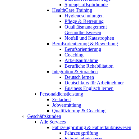
Sprengstoffspürhunde
HealthCare Training
Hygieneschulungen
Pflege & Betreuung
Qualitätsmanagement
Gesundheitswesen
Notfall und Katastrophen
Berufsorientierung & Bewerbung
Berufsorientierung
Coaching
Arbeitsaufnahme
Berufliche Rehabilitation
Integration & Sprachen
Deutsch lernen
Deutschkurs für Arbeitnehmer
Business Englisch lernen
Personaldienstleistung
Zeitarbeit
Jobvermittlung
Qualifizierung & Coaching
Geschäftskunden
Alle Services
Fahrzeugprüfung & Fahrerlaubniswesen
Fahrzeugprüfung
Fahrerlaubniswesen