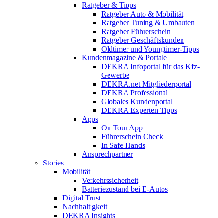
Ratgeber & Tipps
Ratgeber Auto & Mobilität
Ratgeber Tuning & Umbauten
Ratgeber Führerschein
Ratgeber Geschäftskunden
Oldtimer und Youngtimer-Tipps
Kundenmagazine & Portale
DEKRA Infoportal für das Kfz-
Gewerbe
DEKRA.net Mitgliederportal
DEKRA Professional
Globales Kundenportal
DEKRA Experten Tipps
Apps
On Tour App
Führerschein Check
In Safe Hands
Ansprechpartner
Stories
Mobilität
Verkehrssicherheit
Batteriezustand bei E-Autos
Digital Trust
Nachhaltigkeit
DEKRA Insights