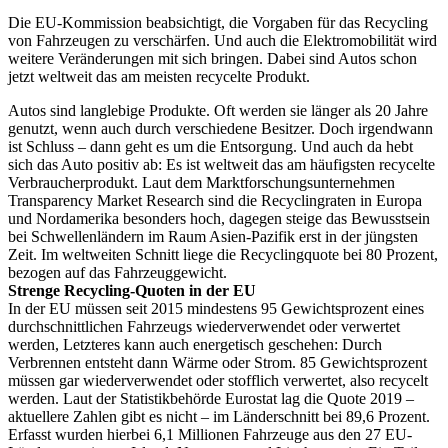
Die EU-Kommission beabsichtigt, die Vorgaben für das Recycling
von Fahrzeugen zu verschärfen. Und auch die Elektromobilität wird
weitere Veränderungen mit sich bringen. Dabei sind Autos schon
jetzt weltweit das am meisten recycelte Produkt.
Autos sind langlebige Produkte. Oft werden sie länger als 20 Jahre
genutzt, wenn auch durch verschiedene Besitzer. Doch irgendwann
ist Schluss – dann geht es um die Entsorgung. Und auch da hebt
sich das Auto positiv ab: Es ist weltweit das am häufigsten recycelte
Verbraucherprodukt. Laut dem Marktforschungsunternehmen
Transparency Market Research sind die Recyclingraten in Europa
und Nordamerika besonders hoch, dagegen steige das Bewusstsein
bei Schwellenländern im Raum Asien-Pazifik erst in der jüngsten
Zeit. Im weltweiten Schnitt liege die Recyclingquote bei 80 Prozent,
bezogen auf das Fahrzeuggewicht.
Strenge Recycling-Quoten in der EU
In der EU müssen seit 2015 mindestens 95 Gewichtsprozent eines
durchschnittlichen Fahrzeugs wiederverwendet oder verwertet
werden, Letzteres kann auch energetisch geschehen: Durch
Verbrennen entsteht dann Wärme oder Strom. 85 Gewichtsprozent
müssen gar wiederverwendet oder stofflich verwertet, also recycelt
werden. Laut der Statistikbehörde Eurostat lag die Quote 2019 –
aktuellere Zahlen gibt es nicht – im Länderschnitt bei 89,6 Prozent.
Erfasst wurden hierbei 6,1 Millionen Fahrzeuge aus den 27 EU-