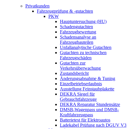
Privatkunden
Fahrzeugprüfung & -gutachten
PKW
Hauptuntersuchung (HU)
Schadengutachten
Fahrzeugbewertung
Schadensanalyse an
Fahrzeugbauteilen
Unfallanalytische Gutachten
Gutachten zu technischen
Fahrzeugschäden
Gutachten zur
Verkehrsüberwachung
Zustandsbericht
Änderungsabnahme & Tuning
Einzelbetriebserlaubnis
Ausstellung Feinstaubplakette
DEKRA Siegel für
Gebrauchtfahrzeuge
DEKRA Reparatur Stundensätze
DMSB-Wagenpass und DMSB-
Kraftfahrzeugpass
Batterietest für Elektroautos
Ladekabel Prüfung nach DGUV V3