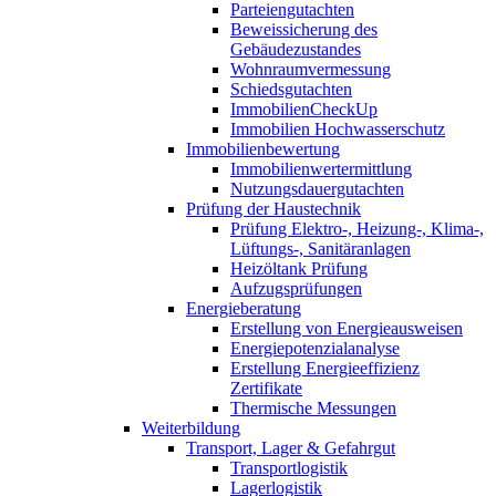
Parteiengutachten
Beweissicherung des
Gebäudezustandes
Wohnraumvermessung
Schiedsgutachten
ImmobilienCheckUp
Immobilien Hochwasserschutz
Immobilienbewertung
Immobilienwertermittlung
Nutzungsdauergutachten
Prüfung der Haustechnik
Prüfung Elektro-, Heizung-, Klima-,
Lüftungs-, Sanitäranlagen
Heizöltank Prüfung
Aufzugsprüfungen
Energieberatung
Erstellung von Energieausweisen
Energiepotenzialanalyse
Erstellung Energieeffizienz
Zertifikate
Thermische Messungen
Weiterbildung
Transport, Lager & Gefahrgut
Transportlogistik
Lagerlogistik