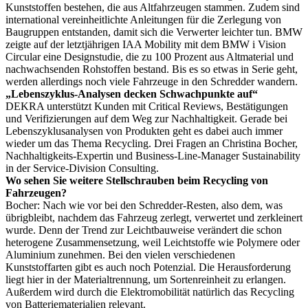
Kunststoffen bestehen, die aus Altfahrzeugen stammen. Zudem sind
international vereinheitlichte Anleitungen für die Zerlegung von
Baugruppen entstanden, damit sich die Verwerter leichter tun. BMW
zeigte auf der letztjährigen IAA Mobility mit dem BMW i Vision
Circular eine Designstudie, die zu 100 Prozent aus Altmaterial und
nachwachsenden Rohstoffen bestand. Bis es so etwas in Serie geht,
werden allerdings noch viele Fahrzeuge in den Schredder wandern.
„Lebenszyklus-Analysen decken Schwachpunkte auf“
DEKRA unterstützt Kunden mit Critical Reviews, Bestätigungen
und Verifizierungen auf dem Weg zur Nachhaltigkeit. Gerade bei
Lebenszyklusanalysen von Produkten geht es dabei auch immer
wieder um das Thema Recycling. Drei Fragen an Christina Bocher,
Nachhaltigkeits-Expertin und Business-Line-Manager Sustainability
in der Service-Division Consulting.
Wo sehen Sie weitere Stellschrauben beim Recycling von
Fahrzeugen?
Bocher: Nach wie vor bei den Schredder-Resten, also dem, was
übrigbleibt, nachdem das Fahrzeug zerlegt, verwertet und zerkleinert
wurde. Denn der Trend zur Leichtbauweise verändert die schon
heterogene Zusammensetzung, weil Leichtstoffe wie Polymere oder
Aluminium zunehmen. Bei den vielen verschiedenen
Kunststoffarten gibt es auch noch Potenzial. Die Herausforderung
liegt hier in der Materialtrennung, um Sortenreinheit zu erlangen.
Außerdem wird durch die Elektromobilität natürlich das Recycling
von Batteriematerialien relevant.