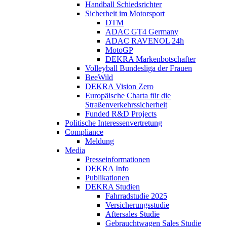
Handball Schiedsrichter
Sicherheit im Motorsport
DTM
ADAC GT4 Germany
ADAC RAVENOL 24h
MotoGP
DEKRA Markenbotschafter
Volleyball Bundesliga der Frauen
BeeWild
DEKRA Vision Zero
Europäische Charta für die
Straßenverkehrssicherheit
Funded R&D Projects
Politische Interessenvertretung
Compliance
Meldung
Media
Presseinformationen
DEKRA Info
Publikationen
DEKRA Studien
Fahrradstudie 2025
Versicherungsstudie
Aftersales Studie
Gebrauchtwagen Sales Studie