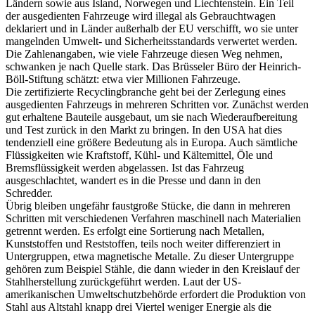
Ländern sowie aus Island, Norwegen und Liechtenstein. Ein Teil
der ausgedienten Fahrzeuge wird illegal als Gebrauchtwagen
deklariert und in Länder außerhalb der EU verschifft, wo sie unter
mangelnden Umwelt- und Sicherheitsstandards verwertet werden.
Die Zahlenangaben, wie viele Fahrzeuge diesen Weg nehmen,
schwanken je nach Quelle stark. Das Brüsseler Büro der Heinrich-
Böll-Stiftung schätzt: etwa vier Millionen Fahrzeuge.
Die zertifizierte Recyclingbranche geht bei der Zerlegung eines
ausgedienten Fahrzeugs in mehreren Schritten vor. Zunächst werden
gut erhaltene Bauteile ausgebaut, um sie nach Wiederaufbereitung
und Test zurück in den Markt zu bringen. In den USA hat dies
tendenziell eine größere Bedeutung als in Europa. Auch sämtliche
Flüssigkeiten wie Kraftstoff, Kühl- und Kältemittel, Öle und
Bremsflüssigkeit werden abgelassen. Ist das Fahrzeug
ausgeschlachtet, wandert es in die Presse und dann in den
Schredder.
Übrig bleiben ungefähr faustgroße Stücke, die dann in mehreren
Schritten mit verschiedenen Verfahren maschinell nach Materialien
getrennt werden. Es erfolgt eine Sortierung nach Metallen,
Kunststoffen und Reststoffen, teils noch weiter differenziert in
Untergruppen, etwa magnetische Metalle. Zu dieser Untergruppe
gehören zum Beispiel Stähle, die dann wieder in den Kreislauf der
Stahlherstellung zurückgeführt werden. Laut der US-
amerikanischen Umweltschutzbehörde erfordert die Produktion von
Stahl aus Altstahl knapp drei Viertel weniger Energie als die