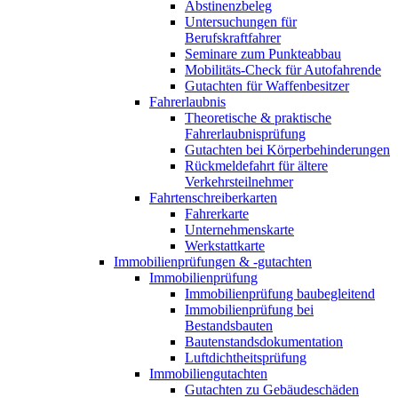
Abstinenzbeleg
Untersuchungen für
Berufskraftfahrer
Seminare zum Punkteabbau
Mobilitäts-Check für Autofahrende
Gutachten für Waffenbesitzer
Fahrerlaubnis
Theoretische & praktische
Fahrerlaubnisprüfung
Gutachten bei Körperbehinderungen
Rückmeldefahrt für ältere
Verkehrsteilnehmer
Fahrtenschreiberkarten
Fahrerkarte
Unternehmenskarte
Werkstattkarte
Immobilienprüfungen & -gutachten
Immobilienprüfung
Immobilienprüfung baubegleitend
Immobilienprüfung bei
Bestandsbauten
Bautenstandsdokumentation
Luftdichtheitsprüfung
Immobiliengutachten
Gutachten zu Gebäudeschäden