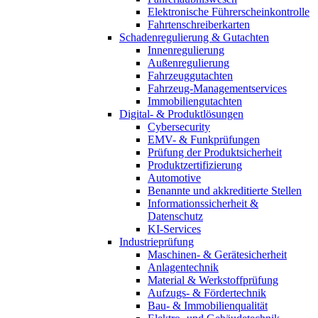
Elektronische Führerscheinkontrolle
Fahrtenschreiberkarten
Schadenregulierung & Gutachten
Innenregulierung
Außenregulierung
Fahrzeuggutachten
Fahrzeug-Managementservices
Immobiliengutachten
Digital- & Produktlösungen
Cybersecurity
EMV- & Funkprüfungen
Prüfung der Produktsicherheit
Produktzertifizierung
Automotive
Benannte und akkreditierte Stellen
Informationssicherheit &
Datenschutz
KI-Services
Industrieprüfung
Maschinen- & Gerätesicherheit
Anlagentechnik
Material & Werkstoffprüfung
Aufzugs- & Fördertechnik
Bau- & Immobilienqualität