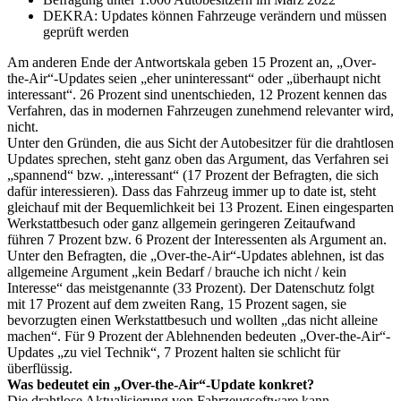
DEKRA: Updates können Fahrzeuge verändern und müssen
geprüft werden
Am anderen Ende der Antwortskala geben 15 Prozent an, „Over-
the-Air“-Updates seien „eher uninteressant“ oder „überhaupt nicht
interessant“. 26 Prozent sind unentschieden, 12 Prozent kennen das
Verfahren, das in modernen Fahrzeugen zunehmend relevanter wird,
nicht.
Unter den Gründen, die aus Sicht der Autobesitzer für die drahtlosen
Updates sprechen, steht ganz oben das Argument, das Verfahren sei
„spannend“ bzw. „interessant“ (17 Prozent der Befragten, die sich
dafür interessieren). Dass das Fahrzeug immer up to date ist, steht
gleichauf mit der Bequemlichkeit bei 13 Prozent. Einen eingesparten
Werkstattbesuch oder ganz allgemein geringeren Zeitaufwand
führen 7 Prozent bzw. 6 Prozent der Interessenten als Argument an.
Unter den Befragten, die „Over-the-Air“-Updates ablehnen, ist das
allgemeine Argument „kein Bedarf / brauche ich nicht / kein
Interesse“ das meistgenannte (33 Prozent). Der Datenschutz folgt
mit 17 Prozent auf dem zweiten Rang, 15 Prozent sagen, sie
bevorzugten einen Werkstattbesuch und wollten „das nicht alleine
machen“. Für 9 Prozent der Ablehnenden bedeuten „Over-the-Air“-
Updates „zu viel Technik“, 7 Prozent halten sie schlicht für
überflüssig.
Was bedeutet ein „Over-the-Air“-Update konkret?
Die drahtlose Aktualisierung von Fahrzeugsoftware kann