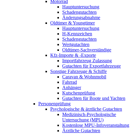
Motorrad
Hauptuntersuchung
Schadengutachten
Änderungsabnahme
Oldtimer & Youngtimer
Hauptuntersuchung
H-Kennzeichen
Schadengutachten
Wertgutachten
Oldtimer-Sachverständige
Kfz-Importe & -Exporte
Importfahrzeug Zulassung
Gutachten für Exportfahrzeuge
Sonstige Fahrzeuge & Schiffe
Caravan & Wohnmobil
Fahrrad
Anhänger
Kutschenprüfung
Gutachten für Boote und Yachten
Personenprüfung
Psychologische & ärztliche Gutachten
Medizinisch-Psychologische
Untersuchung (MPU)
Kostenlose MPU-Infoveranstaltung
Ärztliche Gutachten