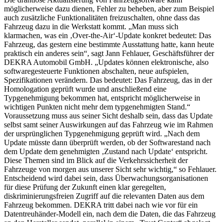
möglicherweise dazu dienen, Fehler zu beheben, aber zum Beispiel
auch zusätzliche Funktionalitäten freizuschalten, ohne dass das
Fahrzeug dazu in die Werkstatt kommt. „Man muss sich
klarmachen, was ein ‚Over-the-Air‘-Update konkret bedeutet: Das
Fahrzeug, das gestern eine bestimmte Ausstattung hatte, kann heute
praktisch ein anderes sein“, sagt Jann Fehlauer, Geschäftsführer der
DEKRA Automobil GmbH. „Updates können elektronische, also
softwaregesteuerte Funktionen abschalten, neue aufspielen,
Spezifikationen verändern. Das bedeutet: Das Fahrzeug, das in der
Homologation geprüft wurde und anschließend eine
Typgenehmigung bekommen hat, entspricht möglicherweise in
wichtigen Punkten nicht mehr dem typgenehmigten Stand.“
Voraussetzung muss aus seiner Sicht deshalb sein, dass das Update
selbst samt seiner Auswirkungen auf das Fahrzeug wie im Rahmen
der ursprünglichen Typgenehmigung geprüft wird. „Nach dem
Update müsste dann überprüft werden, ob der Softwarestand nach
dem Update dem genehmigten ‚Zustand nach Update‘ entspricht.
Diese Themen sind im Blick auf die Verkehrssicherheit der
Fahrzeuge von morgen aus unserer Sicht sehr wichtig,“ so Fehlauer.
Entscheidend wird dabei sein, dass Überwachungsorganisationen
für diese Prüfung der Zukunft einen klar geregelten,
diskriminierungsfreien Zugriff auf die relevanten Daten aus dem
Fahrzeug bekommen. DEKRA tritt dabei nach wie vor für ein
Datentreuhänder-Modell ein, nach dem die Daten, die das Fahrzeug