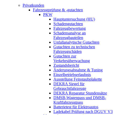
Privatkunden
Fahrzeugprüfung & -gutachten
PKW
Hauptuntersuchung (HU)
Schadengutachten
Fahrzeugbewertung
Schadensanalyse an
Fahrzeugbauteilen
Unfallanalytische Gutachten
Gutachten zu technischen
Fahrzeugschäden
Gutachten zur
Verkehrsüberwachung
Zustandsbericht
Änderungsabnahme & Tuning
Einzelbetriebserlaubnis
Ausstellung Feinstaubplakette
DEKRA Siegel für
Gebrauchtfahrzeuge
DEKRA Reparatur Stundensätze
DMSB-Wagenpass und DMSB-
Kraftfahrzeugpass
Batterietest für Elektroautos
Ladekabel Prüfung nach DGUV V3