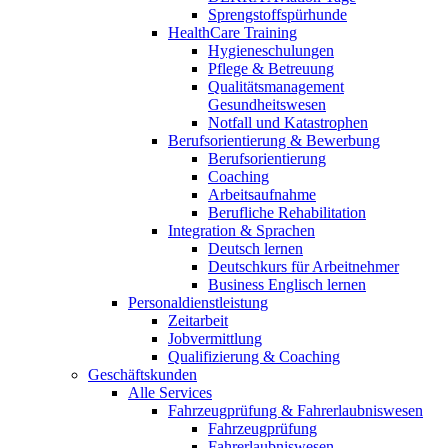
Sprengstoffspürhunde
HealthCare Training
Hygieneschulungen
Pflege & Betreuung
Qualitätsmanagement
Gesundheitswesen
Notfall und Katastrophen
Berufsorientierung & Bewerbung
Berufsorientierung
Coaching
Arbeitsaufnahme
Berufliche Rehabilitation
Integration & Sprachen
Deutsch lernen
Deutschkurs für Arbeitnehmer
Business Englisch lernen
Personaldienstleistung
Zeitarbeit
Jobvermittlung
Qualifizierung & Coaching
Geschäftskunden
Alle Services
Fahrzeugprüfung & Fahrerlaubniswesen
Fahrzeugprüfung
Fahrerlaubniswesen