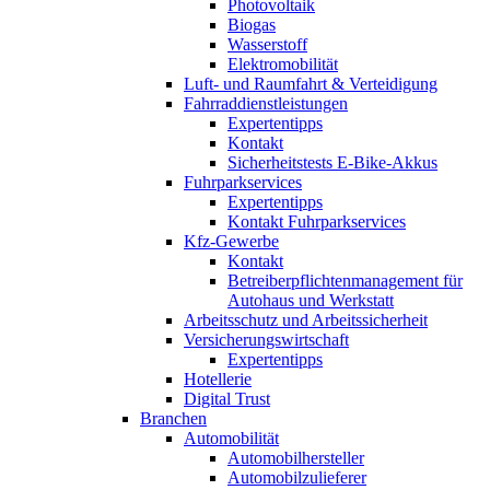
Photovoltaik
Biogas
Wasserstoff
Elektromobilität
Luft- und Raumfahrt & Verteidigung
Fahrraddienstleistungen
Expertentipps
Kontakt
Sicherheitstests E-Bike-Akkus
Fuhrparkservices
Expertentipps
Kontakt Fuhrparkservices
Kfz-Gewerbe
Kontakt
Betreiberpflichtenmanagement für
Autohaus und Werkstatt
Arbeitsschutz und Arbeitssicherheit
Versicherungswirtschaft
Expertentipps
Hotellerie
Digital Trust
Branchen
Automobilität
Automobilhersteller
Automobilzulieferer