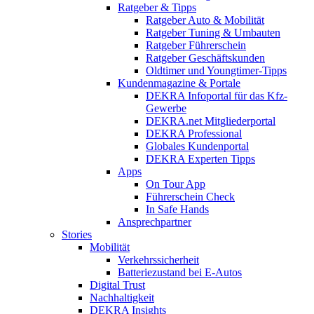
Ratgeber & Tipps
Ratgeber Auto & Mobilität
Ratgeber Tuning & Umbauten
Ratgeber Führerschein
Ratgeber Geschäftskunden
Oldtimer und Youngtimer-Tipps
Kundenmagazine & Portale
DEKRA Infoportal für das Kfz-
Gewerbe
DEKRA.net Mitgliederportal
DEKRA Professional
Globales Kundenportal
DEKRA Experten Tipps
Apps
On Tour App
Führerschein Check
In Safe Hands
Ansprechpartner
Stories
Mobilität
Verkehrssicherheit
Batteriezustand bei E-Autos
Digital Trust
Nachhaltigkeit
DEKRA Insights