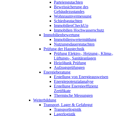
Parteiengutachten
Beweissicherung des
Gebäudezustandes
Wohnraumvermessung
Schiedsgutachten
ImmobilienCheckUp
Immobilien Hochwasserschutz
Immobilienbewertung
Immobilienwertermittlung
Nutzungsdauergutachten
Prüfung der Haustechnik
Prüfung Elektro-, Heizung-, Klima-,
Lüftungs-, Sanitäranlagen
Heizöltank Prüfung
Aufzugsprüfungen
Energieberatung
Erstellung von Energieausweisen
Energiepotenzialanalyse
Erstellung Energieeffizienz
Zertifikate
Thermische Messungen
Weiterbildung
Transport, Lager & Gefahrgut
Transportlogistik
Lagerlogistik