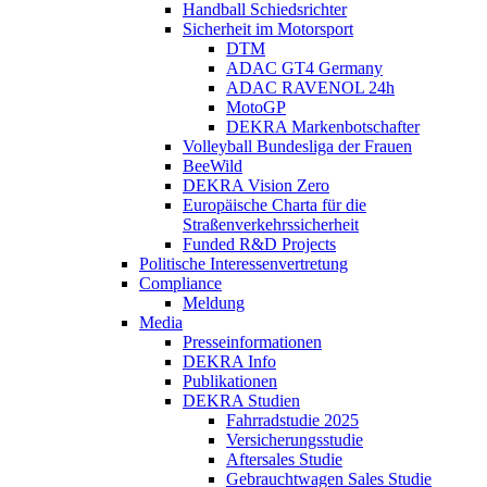
Handball Schiedsrichter
Sicherheit im Motorsport
DTM
ADAC GT4 Germany
ADAC RAVENOL 24h
MotoGP
DEKRA Markenbotschafter
Volleyball Bundesliga der Frauen
BeeWild
DEKRA Vision Zero
Europäische Charta für die
Straßenverkehrssicherheit
Funded R&D Projects
Politische Interessenvertretung
Compliance
Meldung
Media
Presseinformationen
DEKRA Info
Publikationen
DEKRA Studien
Fahrradstudie 2025
Versicherungsstudie
Aftersales Studie
Gebrauchtwagen Sales Studie