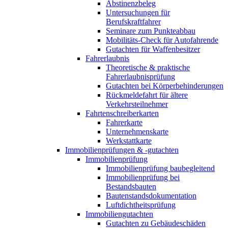
Abstinenzbeleg
Untersuchungen für
Berufskraftfahrer
Seminare zum Punkteabbau
Mobilitäts-Check für Autofahrende
Gutachten für Waffenbesitzer
Fahrerlaubnis
Theoretische & praktische
Fahrerlaubnisprüfung
Gutachten bei Körperbehinderungen
Rückmeldefahrt für ältere
Verkehrsteilnehmer
Fahrtenschreiberkarten
Fahrerkarte
Unternehmenskarte
Werkstattkarte
Immobilienprüfungen & -gutachten
Immobilienprüfung
Immobilienprüfung baubegleitend
Immobilienprüfung bei
Bestandsbauten
Bautenstandsdokumentation
Luftdichtheitsprüfung
Immobiliengutachten
Gutachten zu Gebäudeschäden