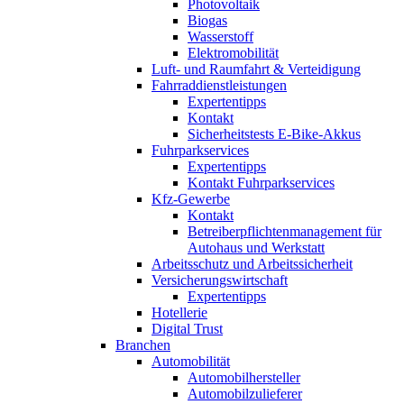
Photovoltaik
Biogas
Wasserstoff
Elektromobilität
Luft- und Raumfahrt & Verteidigung
Fahrraddienstleistungen
Expertentipps
Kontakt
Sicherheitstests E-Bike-Akkus
Fuhrparkservices
Expertentipps
Kontakt Fuhrparkservices
Kfz-Gewerbe
Kontakt
Betreiberpflichtenmanagement für
Autohaus und Werkstatt
Arbeitsschutz und Arbeitssicherheit
Versicherungswirtschaft
Expertentipps
Hotellerie
Digital Trust
Branchen
Automobilität
Automobilhersteller
Automobilzulieferer