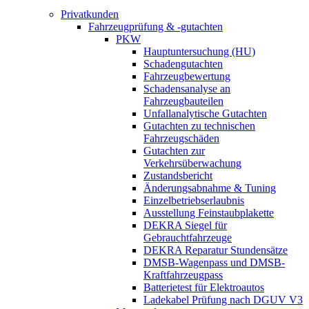
Privatkunden
Fahrzeugprüfung & -gutachten
PKW
Hauptuntersuchung (HU)
Schadengutachten
Fahrzeugbewertung
Schadensanalyse an
Fahrzeugbauteilen
Unfallanalytische Gutachten
Gutachten zu technischen
Fahrzeugschäden
Gutachten zur
Verkehrsüberwachung
Zustandsbericht
Änderungsabnahme & Tuning
Einzelbetriebserlaubnis
Ausstellung Feinstaubplakette
DEKRA Siegel für
Gebrauchtfahrzeuge
DEKRA Reparatur Stundensätze
DMSB-Wagenpass und DMSB-
Kraftfahrzeugpass
Batterietest für Elektroautos
Ladekabel Prüfung nach DGUV V3