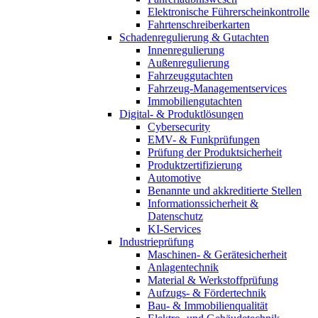
Elektronische Führerscheinkontrolle
Fahrtenschreiberkarten
Schadenregulierung & Gutachten
Innenregulierung
Außenregulierung
Fahrzeuggutachten
Fahrzeug-Managementservices
Immobiliengutachten
Digital- & Produktlösungen
Cybersecurity
EMV- & Funkprüfungen
Prüfung der Produktsicherheit
Produktzertifizierung
Automotive
Benannte und akkreditierte Stellen
Informationssicherheit &
Datenschutz
KI-Services
Industrieprüfung
Maschinen- & Gerätesicherheit
Anlagentechnik
Material & Werkstoffprüfung
Aufzugs- & Fördertechnik
Bau- & Immobilienqualität