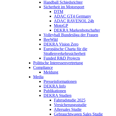
Handball Schiedsrichter
Sicherheit im Motorsport
DTM
ADAC GT4 Germany
ADAC RAVENOL 24h
MotoGP
DEKRA Markenbotschafter
Volleyball Bundesliga der Frauen
BeeWild
DEKRA Vision Zero
Europäische Charta für die
Straßenverkehrssicherheit
Funded R&D Projects
Politische Interessenvertretung
Compliance
Meldung
Media
Presseinformationen
DEKRA Info
Publikationen
DEKRA Studien
Fahrradstudie 2025
Versicherungsstudie
Aftersales Studie
Gebrauchtwagen Sales Studie