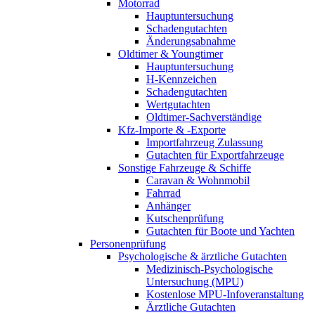
Motorrad
Hauptuntersuchung
Schadengutachten
Änderungsabnahme
Oldtimer & Youngtimer
Hauptuntersuchung
H-Kennzeichen
Schadengutachten
Wertgutachten
Oldtimer-Sachverständige
Kfz-Importe & -Exporte
Importfahrzeug Zulassung
Gutachten für Exportfahrzeuge
Sonstige Fahrzeuge & Schiffe
Caravan & Wohnmobil
Fahrrad
Anhänger
Kutschenprüfung
Gutachten für Boote und Yachten
Personenprüfung
Psychologische & ärztliche Gutachten
Medizinisch-Psychologische
Untersuchung (MPU)
Kostenlose MPU-Infoveranstaltung
Ärztliche Gutachten