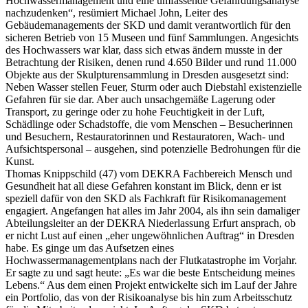
Hochwassermanagement und eine umfassende Gefährdungsanalyse
nachzudenken“, resümiert Michael John, Leiter des
Gebäudemanagements der SKD und damit verantwortlich für den
sicheren Betrieb von 15 Museen und fünf Sammlungen. Angesichts
des Hochwassers war klar, dass sich etwas ändern musste in der
Betrachtung der Risiken, denen rund 4.650 Bilder und rund 11.000
Objekte aus der Skulpturensammlung in Dresden ausgesetzt sind:
Neben Wasser stellen Feuer, Sturm oder auch Diebstahl existenzielle
Gefahren für sie dar. Aber auch unsachgemäße Lagerung oder
Transport, zu geringe oder zu hohe Feuchtigkeit in der Luft,
Schädlinge oder Schadstoffe, die vom Menschen – Besucherinnen
und Besuchern, Restauratorinnen und Restauratoren, Wach- und
Aufsichtspersonal – ausgehen, sind potenzielle Bedrohungen für die
Kunst.
Thomas Knippschild (47) vom DEKRA Fachbereich Mensch und
Gesundheit hat all diese Gefahren konstant im Blick, denn er ist
speziell dafür von den SKD als Fachkraft für Risikomanagement
engagiert. Angefangen hat alles im Jahr 2004, als ihn sein damaliger
Abteilungsleiter an der DEKRA Niederlassung Erfurt ansprach, ob
er nicht Lust auf einen „eher ungewöhnlichen Auftrag“ in Dresden
habe. Es ginge um das Aufsetzen eines
Hochwassermanagementplans nach der Flutkatastrophe im Vorjahr.
Er sagte zu und sagt heute: „Es war die beste Entscheidung meines
Lebens.“ Aus dem einen Projekt entwickelte sich im Lauf der Jahre
ein Portfolio, das von der Risikoanalyse bis hin zum Arbeitsschutz