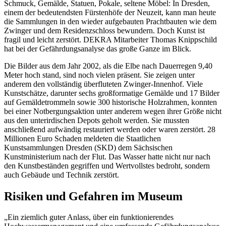
Schmuck, Gemälde, Statuen, Pokale, seltene Möbel: In Dresden,
einem der bedeutendsten Fürstenhöfe der Neuzeit, kann man heute
die Sammlungen in den wieder aufgebauten Prachtbauten wie dem
Zwinger und dem Residenzschloss bewundern. Doch Kunst ist
fragil und leicht zerstört. DEKRA Mitarbeiter Thomas Knippschild
hat bei der Gefährdungsanalyse das große Ganze im Blick.
Die Bilder aus dem Jahr 2002, als die Elbe nach Dauerregen 9,40
Meter hoch stand, sind noch vielen präsent. Sie zeigen unter
anderem den vollständig überfluteten Zwinger-Innenhof. Viele
Kunstschätze, darunter sechs großformatige Gemälde und 17 Bilder
auf Gemäldetrommeln sowie 300 historische Holzrahmen, konnten
bei einer Notbergungsaktion unter anderem wegen ihrer Größe nicht
aus den unterirdischen Depots geholt werden. Sie mussten
anschließend aufwändig restauriert werden oder waren zerstört. 28
Millionen Euro Schaden meldeten die Staatlichen
Kunstsammlungen Dresden (SKD) dem Sächsischen
Kunstministerium nach der Flut. Das Wasser hatte nicht nur nach
den Kunstbeständen gegriffen und Wertvollstes bedroht, sondern
auch Gebäude und Technik zerstört.
Risiken und Gefahren im Museum
„Ein ziemlich guter Anlass, über ein funktionierendes