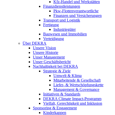
Kfz-Handel und Werkstätten
Finanzdienstleistungen
Pkw‑Flottenverantwortliche
Finanzen und Versicherungen
Transport und Logistik
Fertigung
Industriegüter
Bauwesen und Immobilien
Verteidigung
Über DEKRA
Unsere Vision
Unsere Historie
Unser Management
Unser Geschäftsbericht
Nachhaltigkeit bei DEKRA
Strategie & Ziele
Umwelt & Klima
Mitarbeitende & Gesellschaft
Liefer- & Wertschöpfungskette
Management & Governance
Initiativen & Standards
DEKRA Climate Impact-Programm
Vielfalt, Gerechtigkeit und Inklusion​
Sponsoring & Engagement
Kinderkappen