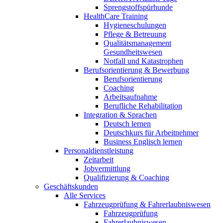
Sprengstoffspürhunde
HealthCare Training
Hygieneschulungen
Pflege & Betreuung
Qualitätsmanagement
Gesundheitswesen
Notfall und Katastrophen
Berufsorientierung & Bewerbung
Berufsorientierung
Coaching
Arbeitsaufnahme
Berufliche Rehabilitation
Integration & Sprachen
Deutsch lernen
Deutschkurs für Arbeitnehmer
Business Englisch lernen
Personaldienstleistung
Zeitarbeit
Jobvermittlung
Qualifizierung & Coaching
Geschäftskunden
Alle Services
Fahrzeugprüfung & Fahrerlaubniswesen
Fahrzeugprüfung
Fahrerlaubniswesen