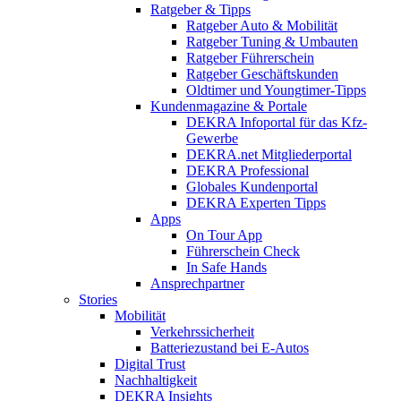
Ratgeber & Tipps
Ratgeber Auto & Mobilität
Ratgeber Tuning & Umbauten
Ratgeber Führerschein
Ratgeber Geschäftskunden
Oldtimer und Youngtimer-Tipps
Kundenmagazine & Portale
DEKRA Infoportal für das Kfz-
Gewerbe
DEKRA.net Mitgliederportal
DEKRA Professional
Globales Kundenportal
DEKRA Experten Tipps
Apps
On Tour App
Führerschein Check
In Safe Hands
Ansprechpartner
Stories
Mobilität
Verkehrssicherheit
Batteriezustand bei E-Autos
Digital Trust
Nachhaltigkeit
DEKRA Insights