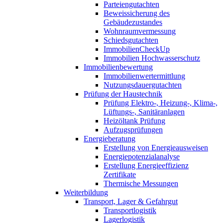
Parteiengutachten
Beweissicherung des
Gebäudezustandes
Wohnraumvermessung
Schiedsgutachten
ImmobilienCheckUp
Immobilien Hochwasserschutz
Immobilienbewertung
Immobilienwertermittlung
Nutzungsdauergutachten
Prüfung der Haustechnik
Prüfung Elektro-, Heizung-, Klima-,
Lüftungs-, Sanitäranlagen
Heizöltank Prüfung
Aufzugsprüfungen
Energieberatung
Erstellung von Energieausweisen
Energiepotenzialanalyse
Erstellung Energieeffizienz
Zertifikate
Thermische Messungen
Weiterbildung
Transport, Lager & Gefahrgut
Transportlogistik
Lagerlogistik