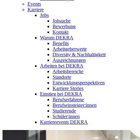
Events
Karriere
Jobs
Jobsuche
Bewerbung
Kontakt
Warum DEKRA
Benefits
Arbeitgeberwerte
Diversity & Nachhaltigkeit
Auszeichnungen
Arbeiten bei DEKRA
Arbeitsbereiche
Standorte
Entwicklungsperspektiven
Karriere Stories
Einstieg bei DEKRA
Berufserfahrene
Berufseinsteiger:innen
Studierende
Schüler:innen
Karriereevents DEKRA