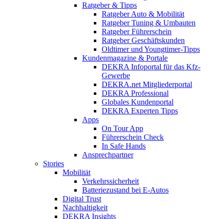
Ratgeber & Tipps
Ratgeber Auto & Mobilität
Ratgeber Tuning & Umbauten
Ratgeber Führerschein
Ratgeber Geschäftskunden
Oldtimer und Youngtimer-Tipps
Kundenmagazine & Portale
DEKRA Infoportal für das Kfz-
Gewerbe
DEKRA.net Mitgliederportal
DEKRA Professional
Globales Kundenportal
DEKRA Experten Tipps
Apps
On Tour App
Führerschein Check
In Safe Hands
Ansprechpartner
Stories
Mobilität
Verkehrssicherheit
Batteriezustand bei E-Autos
Digital Trust
Nachhaltigkeit
DEKRA Insights