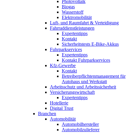
Photovoltaik
Biogas
Wasserstoff
Elektromobilität
Luft- und Raumfahrt & Verteidigung
Fahrraddienstleistungen
Expertentipps
Kontakt
Sicherheitstests E-Bike-Akkus
Fuhrparkservices
Expertentipps
Kontakt Fuhrparkservices
Kfz-Gewerbe
Kontakt
Betreiberpflichtenmanagement für
Autohaus und Werkstatt
Arbeitsschutz und Arbeitssicherheit
Versicherungswirtschaft
Expertentipps
Hotellerie
Digital Trust
Branchen
Automobilität
Automobilhersteller
Automobilzulieferer