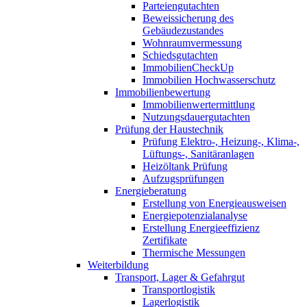
Parteiengutachten
Beweissicherung des
Gebäudezustandes
Wohnraumvermessung
Schiedsgutachten
ImmobilienCheckUp
Immobilien Hochwasserschutz
Immobilienbewertung
Immobilienwertermittlung
Nutzungsdauergutachten
Prüfung der Haustechnik
Prüfung Elektro-, Heizung-, Klima-,
Lüftungs-, Sanitäranlagen
Heizöltank Prüfung
Aufzugsprüfungen
Energieberatung
Erstellung von Energieausweisen
Energiepotenzialanalyse
Erstellung Energieeffizienz
Zertifikate
Thermische Messungen
Weiterbildung
Transport, Lager & Gefahrgut
Transportlogistik
Lagerlogistik