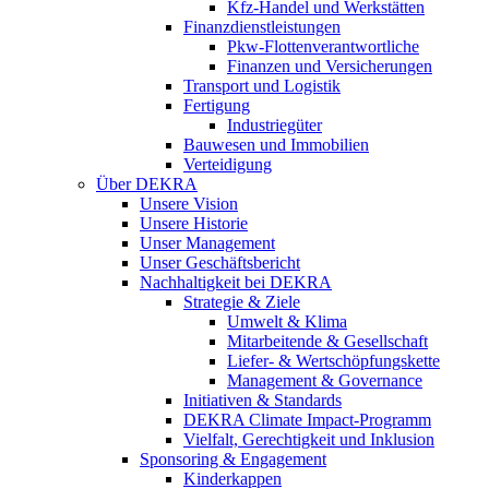
Kfz-Handel und Werkstätten
Finanzdienstleistungen
Pkw‑Flottenverantwortliche
Finanzen und Versicherungen
Transport und Logistik
Fertigung
Industriegüter
Bauwesen und Immobilien
Verteidigung
Über DEKRA
Unsere Vision
Unsere Historie
Unser Management
Unser Geschäftsbericht
Nachhaltigkeit bei DEKRA
Strategie & Ziele
Umwelt & Klima
Mitarbeitende & Gesellschaft
Liefer- & Wertschöpfungskette
Management & Governance
Initiativen & Standards
DEKRA Climate Impact-Programm
Vielfalt, Gerechtigkeit und Inklusion​
Sponsoring & Engagement
Kinderkappen