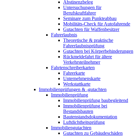
Abstinenzbeleg
Untersuchungen für
Berufskraftfahrer
Seminare zum Punkteabbau
Mobilitäts-Check für Autofahrende
Gutachten für Waffenbesitzer
Fahrerlaubnis
Theoretische & praktische
Fahrerlaubnisprüfung
Gutachten bei Körperbehinderungen
Rückmeldefahrt für ältere
Verkehrsteilnehmer
Fahrtenschreiberkarten
Fahrerkarte
Unternehmenskarte
Werkstattkarte
Immobilienprüfungen & -gutachten
Immobilienprüfung
Immobilienprüfung baubegleitend
Immobilienprüfung bei
Bestandsbauten
Bautenstandsdokumentation
Luftdichtheitsprüfung
Immobiliengutachten
Gutachten zu Gebäudeschäden