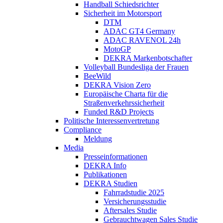
Handball Schiedsrichter
Sicherheit im Motorsport
DTM
ADAC GT4 Germany
ADAC RAVENOL 24h
MotoGP
DEKRA Markenbotschafter
Volleyball Bundesliga der Frauen
BeeWild
DEKRA Vision Zero
Europäische Charta für die
Straßenverkehrssicherheit
Funded R&D Projects
Politische Interessenvertretung
Compliance
Meldung
Media
Presseinformationen
DEKRA Info
Publikationen
DEKRA Studien
Fahrradstudie 2025
Versicherungsstudie
Aftersales Studie
Gebrauchtwagen Sales Studie