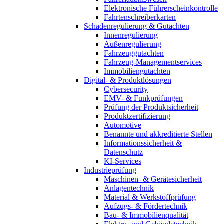
Elektronische Führerscheinkontrolle
Fahrtenschreiberkarten
Schadenregulierung & Gutachten
Innenregulierung
Außenregulierung
Fahrzeuggutachten
Fahrzeug-Managementservices
Immobiliengutachten
Digital- & Produktlösungen
Cybersecurity
EMV- & Funkprüfungen
Prüfung der Produktsicherheit
Produktzertifizierung
Automotive
Benannte und akkreditierte Stellen
Informationssicherheit &
Datenschutz
KI-Services
Industrieprüfung
Maschinen- & Gerätesicherheit
Anlagentechnik
Material & Werkstoffprüfung
Aufzugs- & Fördertechnik
Bau- & Immobilienqualität