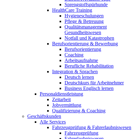
Sprengstoffspürhunde
HealthCare Training
Hygieneschulungen
Pflege & Betreuung
Qualitätsmanagement
Gesundheitswesen
Notfall und Katastrophen
Berufsorientierung & Bewerbung
Berufsorientierung
Coaching
Arbeitsaufnahme
Berufliche Rehabilitation
Integration & Sprachen
Deutsch lernen
Deutschkurs für Arbeitnehmer
Business Englisch lernen
Personaldienstleistung
Zeitarbeit
Jobvermittlung
Qualifizierung & Coaching
Geschäftskunden
Alle Services
Fahrzeugprüfung & Fahrerlaubniswesen
Fahrzeugprüfung
Fahrerlaubniswesen