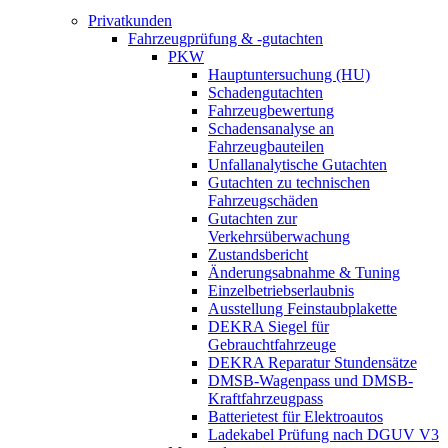
Privatkunden
Fahrzeugprüfung & -gutachten
PKW
Hauptuntersuchung (HU)
Schadengutachten
Fahrzeugbewertung
Schadensanalyse an
Fahrzeugbauteilen
Unfallanalytische Gutachten
Gutachten zu technischen
Fahrzeugschäden
Gutachten zur
Verkehrsüberwachung
Zustandsbericht
Änderungsabnahme & Tuning
Einzelbetriebserlaubnis
Ausstellung Feinstaubplakette
DEKRA Siegel für
Gebrauchtfahrzeuge
DEKRA Reparatur Stundensätze
DMSB-Wagenpass und DMSB-
Kraftfahrzeugpass
Batterietest für Elektroautos
Ladekabel Prüfung nach DGUV V3