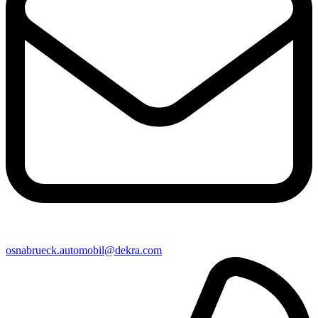
osnabrueck​.automobil@​dekra.com