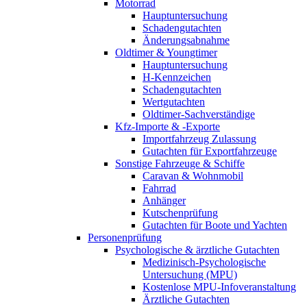
Motorrad
Hauptuntersuchung
Schadengutachten
Änderungsabnahme
Oldtimer & Youngtimer
Hauptuntersuchung
H-Kennzeichen
Schadengutachten
Wertgutachten
Oldtimer-Sachverständige
Kfz-Importe & -Exporte
Importfahrzeug Zulassung
Gutachten für Exportfahrzeuge
Sonstige Fahrzeuge & Schiffe
Caravan & Wohnmobil
Fahrrad
Anhänger
Kutschenprüfung
Gutachten für Boote und Yachten
Personenprüfung
Psychologische & ärztliche Gutachten
Medizinisch-Psychologische
Untersuchung (MPU)
Kostenlose MPU-Infoveranstaltung
Ärztliche Gutachten