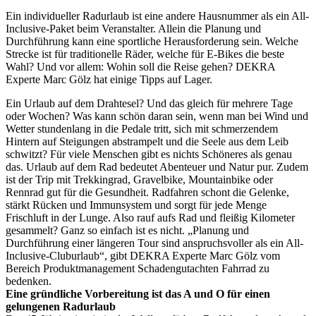
Ein individueller Radurlaub ist eine andere Hausnummer als ein All-
Inclusive-Paket beim Veranstalter. Allein die Planung und
Durchführung kann eine sportliche Herausforderung sein. Welche
Strecke ist für traditionelle Räder, welche für E-Bikes die beste
Wahl? Und vor allem: Wohin soll die Reise gehen? DEKRA
Experte Marc Gölz hat einige Tipps auf Lager.
Ein Urlaub auf dem Drahtesel? Und das gleich für mehrere Tage
oder Wochen? Was kann schön daran sein, wenn man bei Wind und
Wetter stundenlang in die Pedale tritt, sich mit schmerzendem
Hintern auf Steigungen abstrampelt und die Seele aus dem Leib
schwitzt? Für viele Menschen gibt es nichts Schöneres als genau
das. Urlaub auf dem Rad bedeutet Abenteuer und Natur pur. Zudem
ist der Trip mit Trekkingrad, Gravelbike, Mountainbike oder
Rennrad gut für die Gesundheit. Radfahren schont die Gelenke,
stärkt Rücken und Immunsystem und sorgt für jede Menge
Frischluft in der Lunge. Also rauf aufs Rad und fleißig Kilometer
gesammelt? Ganz so einfach ist es nicht. „Planung und
Durchführung einer längeren Tour sind anspruchsvoller als ein All-
Inclusive-Cluburlaub“, gibt DEKRA Experte Marc Gölz vom
Bereich Produktmanagement Schadengutachten Fahrrad zu
bedenken.
Eine gründliche Vorbereitung ist das A und O für einen
gelungenen Radurlaub