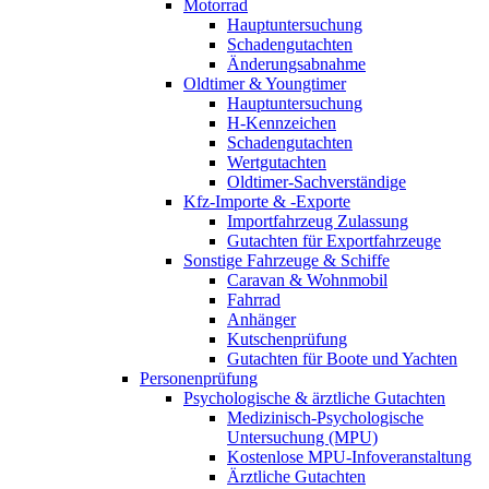
Motorrad
Hauptuntersuchung
Schadengutachten
Änderungsabnahme
Oldtimer & Youngtimer
Hauptuntersuchung
H-Kennzeichen
Schadengutachten
Wertgutachten
Oldtimer-Sachverständige
Kfz-Importe & -Exporte
Importfahrzeug Zulassung
Gutachten für Exportfahrzeuge
Sonstige Fahrzeuge & Schiffe
Caravan & Wohnmobil
Fahrrad
Anhänger
Kutschenprüfung
Gutachten für Boote und Yachten
Personenprüfung
Psychologische & ärztliche Gutachten
Medizinisch-Psychologische
Untersuchung (MPU)
Kostenlose MPU-Infoveranstaltung
Ärztliche Gutachten