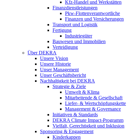
Kfz-Handel und Werkstätten
Finanzdienstleistungen
Pkw‑Flottenverantwortliche
Finanzen und Versicherungen
Transport und Logistik
Fertigung
Industriegüter
Bauwesen und Immobilien
Verteidigung
Über DEKRA
Unsere Vision
Unsere Historie
Unser Management
Unser Geschäftsbericht
Nachhaltigkeit bei DEKRA
Strategie & Ziele
Umwelt & Klima
Mitarbeitende & Gesellschaft
Liefer- & Wertschöpfungskette
Management & Governance
Initiativen & Standards
DEKRA Climate Impact-Programm
Vielfalt, Gerechtigkeit und Inklusion​
Sponsoring & Engagement
Kinderkappen