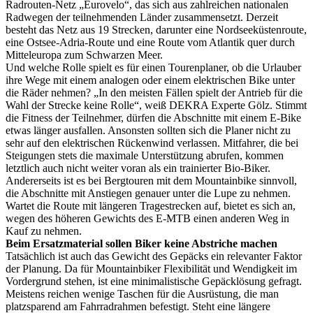
Radrouten-Netz „Eurovelo“, das sich aus zahlreichen nationalen
Radwegen der teilnehmenden Länder zusammensetzt. Derzeit
besteht das Netz aus 19 Strecken, darunter eine Nordseeküstenroute,
eine Ostsee-Adria-Route und eine Route vom Atlantik quer durch
Mitteleuropa zum Schwarzen Meer.
Und welche Rolle spielt es für einen Tourenplaner, ob die Urlauber
ihre Wege mit einem analogen oder einem elektrischen Bike unter
die Räder nehmen? „In den meisten Fällen spielt der Antrieb für die
Wahl der Strecke keine Rolle“, weiß DEKRA Experte Gölz. Stimmt
die Fitness der Teilnehmer, dürfen die Abschnitte mit einem E-Bike
etwas länger ausfallen. Ansonsten sollten sich die Planer nicht zu
sehr auf den elektrischen Rückenwind verlassen. Mitfahrer, die bei
Steigungen stets die maximale Unterstützung abrufen, kommen
letztlich auch nicht weiter voran als ein trainierter Bio-Biker.
Andererseits ist es bei Bergtouren mit dem Mountainbike sinnvoll,
die Abschnitte mit Anstiegen genauer unter die Lupe zu nehmen.
Wartet die Route mit längeren Tragestrecken auf, bietet es sich an,
wegen des höheren Gewichts des E-MTB einen anderen Weg in
Kauf zu nehmen.
Beim Ersatzmaterial sollen Biker keine Abstriche machen
Tatsächlich ist auch das Gewicht des Gepäcks ein relevanter Faktor
der Planung. Da für Mountainbiker Flexibilität und Wendigkeit im
Vordergrund stehen, ist eine minimalistische Gepäcklösung gefragt.
Meistens reichen wenige Taschen für die Ausrüstung, die man
platzsparend am Fahrradrahmen befestigt. Steht eine längere