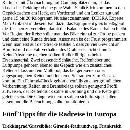
Radreise mit Übernachtung auf Campingplätzen an, ist das
klassische Trekkingrad eine gute Wahl. Schließlich kommen in den
Gepäcktaschen am Heck, am Vorderrad und am Lenker gut und
gerne 15 bis 20 Kilogramm Nutzlast zusammen. DEKRA Experte
Marc Gölz rät in diesem Fall dazu, das Equipment gleichmäßig auf
die Taschen zu verteilen, damit die Balance des Rads erhalten bleibt.
Vor Beginn der Reise sollte man das Bike einmal zur Probe packen
und damit eine Runde drehen. Ansonsten ist der Frust programmiert,
wenn man erst auf der Strecke feststellt, dass zu viel Gewicht an
Bord ist und das Fahrverhalten des Drahtesels nicht stimmt.
Keine Abstriche machen sollten Radler übrigens beim
Ersatzmaterial. Zwei passende Schläuche, Reifenheber und
Luftpumpe gehören ebenso ins Gepäck wie ein zusätzliches
Kettenschloss und ein Multitool, das bei gerissenen oder
abgesprungenen Ketten und lockeren Schrauben zum Einsatz
kommt. Ein Fahrrad-Check gehört ebenfalls zu einer gründlichen
Vorbereitung: Reifen und Bremsbeläge sollten genügend Profil
aufweisen, der Reifendruck sollte in Ordnung und die Kette gut
gefettet sein. Die Gänge wiederum sollten sich flüssig schalten
lassen und die Beleuchtung sollte funktionieren.
Fünf Tipps für die Radreise in Europa
Trekkingrad/Gravelbike: Gironde-Radrundweg, Frankreich