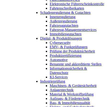
Elektronische Führerscheinkontrolle
Fahrtenschreiberkarten
Schadenregulierung & Gutachten
Innenregulierung
Außenregulierung
Fahrzeuggutachten
Fahrzeug-Managementservices
Immobiliengutachten
Digital- & Produktlösungen
Cybersecurity
EMV- & Funkprüfungen
Prüfung der Produktsicherheit
Produktzertifizierung
Automotive
Benannte und akkreditierte Stellen
Informationssicherheit &
Datenschutz
KI-Services
Industrieprüfung
Maschinen- & Gerätesicherheit
Anlagentechnik
Material & Werkstoffprüfung
Aufzugs- & Fördertechnik
Bau- & Immobilienqualität