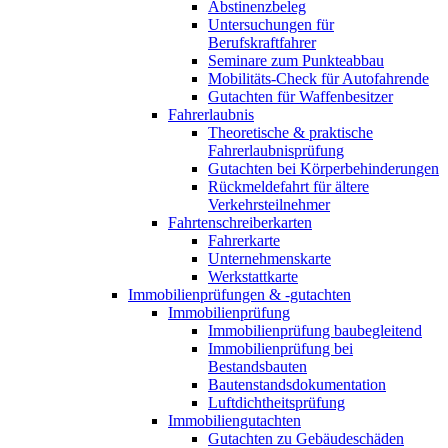
Abstinenzbeleg
Untersuchungen für
Berufskraftfahrer
Seminare zum Punkteabbau
Mobilitäts-Check für Autofahrende
Gutachten für Waffenbesitzer
Fahrerlaubnis
Theoretische & praktische
Fahrerlaubnisprüfung
Gutachten bei Körperbehinderungen
Rückmeldefahrt für ältere
Verkehrsteilnehmer
Fahrtenschreiberkarten
Fahrerkarte
Unternehmenskarte
Werkstattkarte
Immobilienprüfungen & -gutachten
Immobilienprüfung
Immobilienprüfung baubegleitend
Immobilienprüfung bei
Bestandsbauten
Bautenstandsdokumentation
Luftdichtheitsprüfung
Immobiliengutachten
Gutachten zu Gebäudeschäden