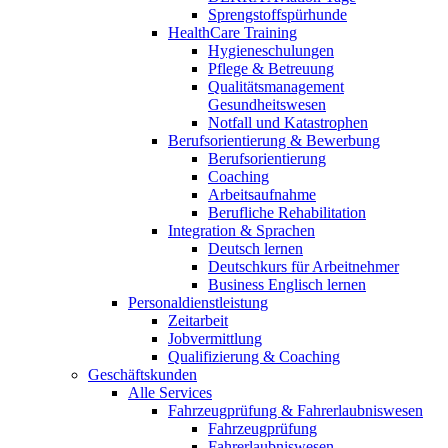
Sprengstoffspürhunde
HealthCare Training
Hygieneschulungen
Pflege & Betreuung
Qualitätsmanagement
Gesundheitswesen
Notfall und Katastrophen
Berufsorientierung & Bewerbung
Berufsorientierung
Coaching
Arbeitsaufnahme
Berufliche Rehabilitation
Integration & Sprachen
Deutsch lernen
Deutschkurs für Arbeitnehmer
Business Englisch lernen
Personaldienstleistung
Zeitarbeit
Jobvermittlung
Qualifizierung & Coaching
Geschäftskunden
Alle Services
Fahrzeugprüfung & Fahrerlaubniswesen
Fahrzeugprüfung
Fahrerlaubniswesen