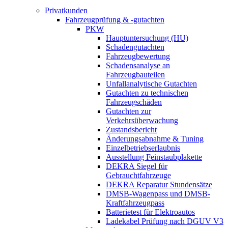
Privatkunden
Fahrzeugprüfung & -gutachten
PKW
Hauptuntersuchung (HU)
Schadengutachten
Fahrzeugbewertung
Schadensanalyse an
Fahrzeugbauteilen
Unfallanalytische Gutachten
Gutachten zu technischen
Fahrzeugschäden
Gutachten zur
Verkehrsüberwachung
Zustandsbericht
Änderungsabnahme & Tuning
Einzelbetriebserlaubnis
Ausstellung Feinstaubplakette
DEKRA Siegel für
Gebrauchtfahrzeuge
DEKRA Reparatur Stundensätze
DMSB-Wagenpass und DMSB-
Kraftfahrzeugpass
Batterietest für Elektroautos
Ladekabel Prüfung nach DGUV V3