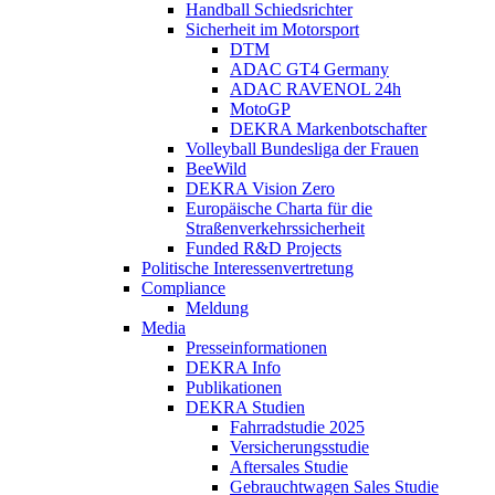
Handball Schiedsrichter
Sicherheit im Motorsport
DTM
ADAC GT4 Germany
ADAC RAVENOL 24h
MotoGP
DEKRA Markenbotschafter
Volleyball Bundesliga der Frauen
BeeWild
DEKRA Vision Zero
Europäische Charta für die
Straßenverkehrssicherheit
Funded R&D Projects
Politische Interessenvertretung
Compliance
Meldung
Media
Presseinformationen
DEKRA Info
Publikationen
DEKRA Studien
Fahrradstudie 2025
Versicherungsstudie
Aftersales Studie
Gebrauchtwagen Sales Studie