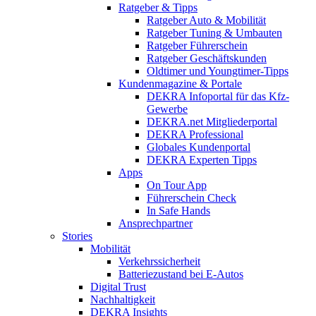
Ratgeber & Tipps
Ratgeber Auto & Mobilität
Ratgeber Tuning & Umbauten
Ratgeber Führerschein
Ratgeber Geschäftskunden
Oldtimer und Youngtimer-Tipps
Kundenmagazine & Portale
DEKRA Infoportal für das Kfz-
Gewerbe
DEKRA.net Mitgliederportal
DEKRA Professional
Globales Kundenportal
DEKRA Experten Tipps
Apps
On Tour App
Führerschein Check
In Safe Hands
Ansprechpartner
Stories
Mobilität
Verkehrssicherheit
Batteriezustand bei E-Autos
Digital Trust
Nachhaltigkeit
DEKRA Insights