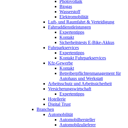
Photovoltaik
Biogas
Wasserstoff
Elektromobilität
Luft- und Raumfahrt & Verteidigung
Fahrraddienstleistungen
Expertentipps
Kontakt
Sicherheitstests E-Bike-Akkus
Fuhrparkservices
Expertentipps
Kontakt Fuhrparkservices
Kfz-Gewerbe
Kontakt
Betreiberpflichtenmanagement für
Autohaus und Werkstatt
Arbeitsschutz und Arbeitssicherheit
Versicherungswirtschaft
Expertentipps
Hotellerie
Digital Trust
Branchen
Automobilität
Automobilhersteller
Automobilzulieferer