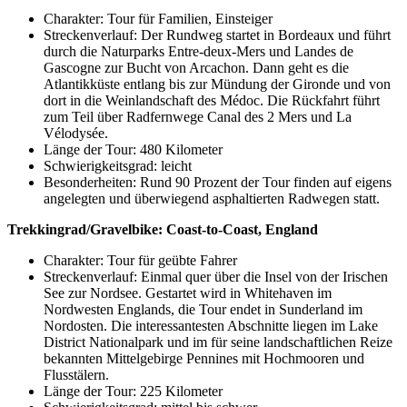
Charakter: Tour für Familien, Einsteiger
Streckenverlauf: Der Rundweg startet in Bordeaux und führt
durch die Naturparks Entre-deux-Mers und Landes de
Gascogne zur Bucht von Arcachon. Dann geht es die
Atlantikküste entlang bis zur Mündung der Gironde und von
dort in die Weinlandschaft des Médoc. Die Rückfahrt führt
zum Teil über Radfernwege Canal des 2 Mers und La
Vélodysée.
Länge der Tour: 480 Kilometer
Schwierigkeitsgrad: leicht
Besonderheiten: Rund 90 Prozent der Tour finden auf eigens
angelegten und überwiegend asphaltierten Radwegen statt.
Trekkingrad/Gravelbike: Coast-to-Coast, England
Charakter: Tour für geübte Fahrer
Streckenverlauf: Einmal quer über die Insel von der Irischen
See zur Nordsee. Gestartet wird in Whitehaven im
Nordwesten Englands, die Tour endet in Sunderland im
Nordosten. Die interessantesten Abschnitte liegen im Lake
District Nationalpark und im für seine landschaftlichen Reize
bekannten Mittelgebirge Pennines mit Hochmooren und
Flusstälern.
Länge der Tour: 225 Kilometer