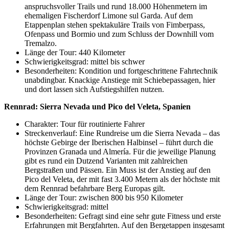
anspruchsvoller Trails und rund 18.000 Höhenmetern im
ehemaligen Fischerdorf Limone sul Garda. Auf dem
Etappenplan stehen spektakuläre Trails von Fimberpass,
Ofenpass und Bormio und zum Schluss der Downhill vom
Tremalzo.
Länge der Tour: 440 Kilometer
Schwierigkeitsgrad: mittel bis schwer
Besonderheiten: Kondition und fortgeschrittene Fahrtechnik
unabdingbar. Knackige Anstiege mit Schiebepassagen, hier
und dort lassen sich Aufstiegshilfen nutzen.
Rennrad: Sierra Nevada und Pico del Veleta, Spanien
Charakter: Tour für routinierte Fahrer
Streckenverlauf: Eine Rundreise um die Sierra Nevada – das
höchste Gebirge der Iberischen Halbinsel – führt durch die
Provinzen Granada und Almería. Für die jeweilige Planung
gibt es rund ein Dutzend Varianten mit zahlreichen
Bergstraßen und Pässen. Ein Muss ist der Anstieg auf den
Pico del Veleta, der mit fast 3.400 Metern als der höchste mit
dem Rennrad befahrbare Berg Europas gilt.
Länge der Tour: zwischen 800 bis 950 Kilometer
Schwierigkeitsgrad: mittel
Besonderheiten: Gefragt sind eine sehr gute Fitness und erste
Erfahrungen mit Bergfahrten. Auf den Bergetappen insgesamt