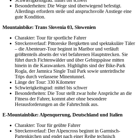
Schwierigkeitsgrad: mittel bis schwer
Besonderheiten: Die Wege sind überwiegend befestigt.
Allerdings erfordern steile und anspruchsvolle Anstiege eine
gute Kondition.
Mountainbike: Trans Slovenia 03, Slowenien
Charakter: Tour für sportliche Fahrer
Streckenverlauf: Pittoreske Bergketten und spektakuläre Täler
– die Abenteuer-Tour beginnt in Maribor und verläuft
größtenteils abseits der viel befahrenen Hauptstrecken. Sie
führt durch Fichtenwälder und über Gebirgspässe mitten
hinein in die Karawanken. Highlights sind der Bike-Park
Rogla, der Jamnica Single Trail Park sowie unterirdische
Trips durch verlassene Minentunnel.
Länge der Tour: 330 Kilometer
Schwierigkeitsgrad: mittel bis schwer
Besonderheiten: Die Tour stellt zwar hohe Ansprüche an die
Fitness der Fahrer, kommt aber ohne besondere
Herausforderungen an die Fahrtechnik aus.
E-Mountainbike: Alpenquerung, Deutschland und Italien
Charakter: Tour für geübte Fahrer
Streckenverlauf: Der Alpencross beginnt in Garmisch-
Partenkirchen und endet nach einer Reihe technisch