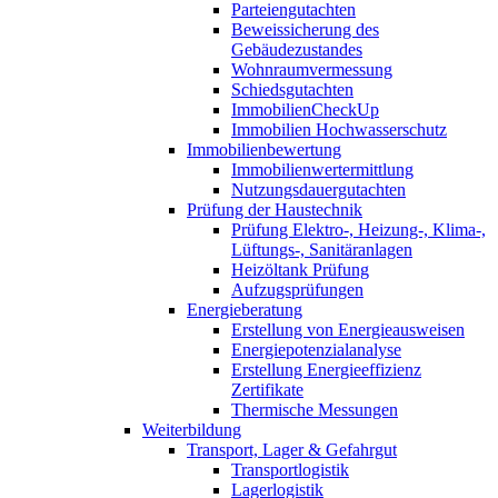
Parteiengutachten
Beweissicherung des
Gebäudezustandes
Wohnraumvermessung
Schiedsgutachten
ImmobilienCheckUp
Immobilien Hochwasserschutz
Immobilienbewertung
Immobilienwertermittlung
Nutzungsdauergutachten
Prüfung der Haustechnik
Prüfung Elektro-, Heizung-, Klima-,
Lüftungs-, Sanitäranlagen
Heizöltank Prüfung
Aufzugsprüfungen
Energieberatung
Erstellung von Energieausweisen
Energiepotenzialanalyse
Erstellung Energieeffizienz
Zertifikate
Thermische Messungen
Weiterbildung
Transport, Lager & Gefahrgut
Transportlogistik
Lagerlogistik