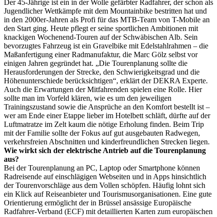
Der 45-Jährige ist ein in der Wolle gefärbter Radfahrer, der schon als
Jugendlicher Wettkämpfe mit dem Mountainbike bestritten hat und
in den 2000er-Jahren als Profi für das MTB-Team von T-Mobile an
den Start ging. Heute pflegt er seine sportlichen Ambitionen mit
knackigen Wochenend-Touren auf der Schwäbischen Alb. Sein
bevorzugtes Fahrzeug ist ein Gravelbike mit Edelstahlrahmen – die
Maßanfertigung einer Radmanufaktur, die Marc Gölz selbst vor
einigen Jahren gegründet hat. „Die Tourenplanung sollte die
Herausforderungen der Strecke, den Schwierigkeitsgrad und die
Höhenunterschiede berücksichtigen“, erklärt der DEKRA Experte.
Auch die Erwartungen der Mitfahrenden spielen eine Rolle. Hier
sollte man im Vorfeld klären, wie es um den jeweiligen
Trainingszustand sowie die Ansprüche an den Komfort bestellt ist –
wer am Ende einer Etappe lieber im Hotelbett schläft, dürfte auf der
Luftmatratze im Zelt kaum die nötige Erholung finden. Beim Trip
mit der Familie sollte der Fokus auf gut ausgebauten Radwegen,
verkehrsfreien Abschnitten und kinderfreundlichen Strecken liegen.
Wie wirkt sich der elektrische Antrieb auf die Tourenplanung
aus?
Bei der Tourenplanung an PC, Laptop oder Smartphone können
Radreisende auf einschlägigen Webseiten und in Apps hinsichtlich
der Tourenvorschläge aus dem Vollen schöpfen. Häufig lohnt sich
ein Klick auf Reiseanbieter und Tourismusorganisationen. Eine gute
Orientierung ermöglicht der in Brüssel ansässige Europäische
Radfahrer-Verband (ECF) mit detaillierten Karten zum europäischen