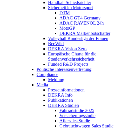
Handball Schiedsrichter
Sicherheit im Motorsport
DTM
ADAC GT4 Germany
ADAC RAVENOL 24h
MotoGP
DEKRA Markenbotschafter
Volleyball Bundesliga der Frauen
BeeWild
DEKRA Vision Zero
Europäische Charta für die
Straßenverkehrssicherheit
Funded R&D Projects
Politische Interessenvertretung
Compliance
Meldung
Media
Presseinformationen
DEKRA Info
Publikationen
DEKRA Studien
Fahrradstudie 2025
Versicherungsstudie
Aftersales Studie
Gebrauchtwagen Sales Studie