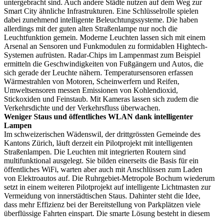
untergebracht sind. Auch andere Städte nutzen auf dem Weg zur
Smart City ähnliche Infrastrukturen. Eine Schlüsselrolle spielen
dabei zunehmend intelligente Beleuchtungssysteme. Die haben
allerdings mit der guten alten Straßenlampe nur noch die
Leuchtfunktion gemein. Moderne Leuchten lassen sich mit einem
Arsenal an Sensoren und Funkmodulen zu formidablen Hightech-
Systemen aufrüsten. Radar-Chips im Lampenmast zum Beispiel
ermitteln die Geschwindigkeiten von Fußgängern und Autos, die
sich gerade der Leuchte nähern. Temperatursensoren erfassen
Wärmestrahlen von Motoren, Scheinwerfern und Reifen,
Umweltsensoren messen Emissionen von Kohlendioxid,
Stickoxiden und Feinstaub. Mit Kameras lassen sich zudem die
Verkehrsdichte und der Verkehrsfluss überwachen.
Weniger Staus und öffentliches WLAN dank intelligenter
Lampen
Im schweizerischen Wädenswil, der drittgrössten Gemeinde des
Kantons Zürich, läuft derzeit ein Pilotprojekt mit intelligenten
Straßenlampen. Die Leuchten mit integrierten Routern sind
multifunktional ausgelegt. Sie bilden einerseits die Basis für ein
öffentliches WiFi, warten aber auch mit Anschlüssen zum Laden
von Elektroautos auf. Die Ruhrgebiet-Metropole Bochum wiederum
setzt in einem weiteren Pilotprojekt auf intelligente Lichtmasten zur
Vermeidung von innerstädtischen Staus. Dahinter steht die Idee,
dass mehr Effizienz bei der Bereitstellung von Parkplätzen viele
überflüssige Fahrten einspart. Die smarte Lösung besteht in diesem