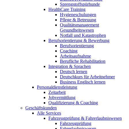
Sprengstoffspürhunde
HealthCare Training
Hygieneschulungen
Pflege & Betreuung
Qualitätsmanagement
Gesundheitswesen
Notfall und Katastrophen
Berufsorientierung & Bewerbung
Berufsorientierung
Coaching
Arbeitsaufnahme
Berufliche Rehabilitation
Integration & Sprachen
Deutsch lernen
Deutschkurs für Arbeitnehmer
Business Englisch lernen
Personaldienstleistung
Zeitarbeit
Jobvermittlung
Qualifizierung & Coaching
Geschäftskunden
Alle Services
Fahrzeugprüfung & Fahrerlaubniswesen
Fahrzeugprüfung
Fahrerlaubniswesen