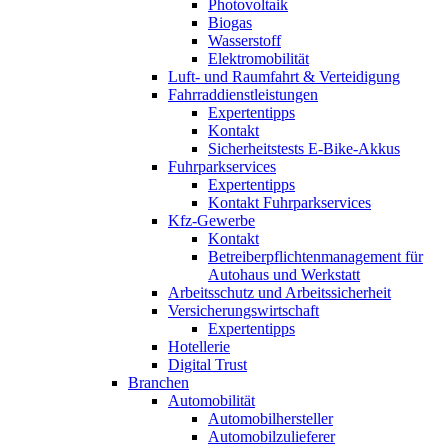
Photovoltaik
Biogas
Wasserstoff
Elektromobilität
Luft- und Raumfahrt & Verteidigung
Fahrraddienstleistungen
Expertentipps
Kontakt
Sicherheitstests E-Bike-Akkus
Fuhrparkservices
Expertentipps
Kontakt Fuhrparkservices
Kfz-Gewerbe
Kontakt
Betreiberpflichtenmanagement für
Autohaus und Werkstatt
Arbeitsschutz und Arbeitssicherheit
Versicherungswirtschaft
Expertentipps
Hotellerie
Digital Trust
Branchen
Automobilität
Automobilhersteller
Automobilzulieferer