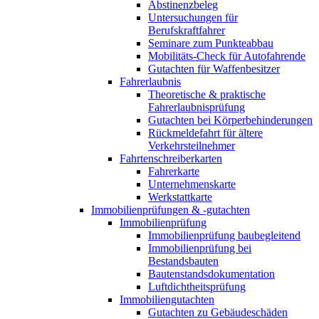
Abstinenzbeleg
Untersuchungen für
Berufskraftfahrer
Seminare zum Punkteabbau
Mobilitäts-Check für Autofahrende
Gutachten für Waffenbesitzer
Fahrerlaubnis
Theoretische & praktische
Fahrerlaubnisprüfung
Gutachten bei Körperbehinderungen
Rückmeldefahrt für ältere
Verkehrsteilnehmer
Fahrtenschreiberkarten
Fahrerkarte
Unternehmenskarte
Werkstattkarte
Immobilienprüfungen & -gutachten
Immobilienprüfung
Immobilienprüfung baubegleitend
Immobilienprüfung bei
Bestandsbauten
Bautenstandsdokumentation
Luftdichtheitsprüfung
Immobiliengutachten
Gutachten zu Gebäudeschäden