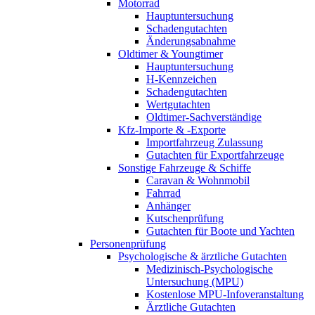
Motorrad
Hauptuntersuchung
Schadengutachten
Änderungsabnahme
Oldtimer & Youngtimer
Hauptuntersuchung
H-Kennzeichen
Schadengutachten
Wertgutachten
Oldtimer-Sachverständige
Kfz-Importe & -Exporte
Importfahrzeug Zulassung
Gutachten für Exportfahrzeuge
Sonstige Fahrzeuge & Schiffe
Caravan & Wohnmobil
Fahrrad
Anhänger
Kutschenprüfung
Gutachten für Boote und Yachten
Personenprüfung
Psychologische & ärztliche Gutachten
Medizinisch-Psychologische
Untersuchung (MPU)
Kostenlose MPU-Infoveranstaltung
Ärztliche Gutachten