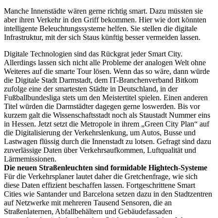
Manche Innenstädte wären gerne richtig smart. Dazu müssten sie
aber ihren Verkehr in den Griff bekommen. Hier wie dort könnten
intelligente Beleuchtungssysteme helfen. Sie stellen die digitale
Infrastruktur, mit der sich Staus künftig besser vermeiden lassen.
Digitale Technologien sind das Rückgrat jeder Smart City.
Allerdings lassen sich nicht alle Probleme der analogen Welt ohne
Weiteres auf die smarte Tour lösen. Wenn das so wäre, dann würde
die Digitale Stadt Darmstadt, dem IT-Branchenverband Bitkom
zufolge eine der smartesten Städte in Deutschland, in der
Fußballbundesliga stets um den Meistertitel spielen. Einen anderen
Titel würden die Darmstädter dagegen gerne loswerden. Bis vor
kurzem galt die Wissenschaftsstadt noch als Staustadt Nummer eins
in Hessen. Jetzt setzt die Metropole in ihrem „Green City Plan“ auf
die Digitalisierung der Verkehrslenkung, um Autos, Busse und
Lastwagen flüssig durch die Innenstadt zu lotsen. Gefragt sind dazu
zuverlässige Daten über Verkehrsaufkommen, Luftqualität und
Lärmemissionen.
Die neuen Straßenleuchten sind formidable Hightech-Systeme
Für die Verkehrsplaner lautet daher die Gretchenfrage, wie sich
diese Daten effizient beschaffen lassen. Fortgeschrittene Smart
Cities wie Santander und Barcelona setzen dazu in den Stadtzentren
auf Netzwerke mit mehreren Tausend Sensoren, die an
Straßenlaternen, Abfallbehältern und Gebäudefassaden