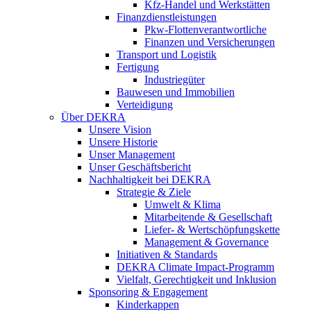
Kfz-Handel und Werkstätten
Finanzdienstleistungen
Pkw‑Flottenverantwortliche
Finanzen und Versicherungen
Transport und Logistik
Fertigung
Industriegüter
Bauwesen und Immobilien
Verteidigung
Über DEKRA
Unsere Vision
Unsere Historie
Unser Management
Unser Geschäftsbericht
Nachhaltigkeit bei DEKRA
Strategie & Ziele
Umwelt & Klima
Mitarbeitende & Gesellschaft
Liefer- & Wertschöpfungskette
Management & Governance
Initiativen & Standards
DEKRA Climate Impact-Programm
Vielfalt, Gerechtigkeit und Inklusion​
Sponsoring & Engagement
Kinderkappen