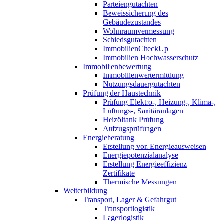
Parteiengutachten
Beweissicherung des
Gebäudezustandes
Wohnraumvermessung
Schiedsgutachten
ImmobilienCheckUp
Immobilien Hochwasserschutz
Immobilienbewertung
Immobilienwertermittlung
Nutzungsdauergutachten
Prüfung der Haustechnik
Prüfung Elektro-, Heizung-, Klima-,
Lüftungs-, Sanitäranlagen
Heizöltank Prüfung
Aufzugsprüfungen
Energieberatung
Erstellung von Energieausweisen
Energiepotenzialanalyse
Erstellung Energieeffizienz
Zertifikate
Thermische Messungen
Weiterbildung
Transport, Lager & Gefahrgut
Transportlogistik
Lagerlogistik