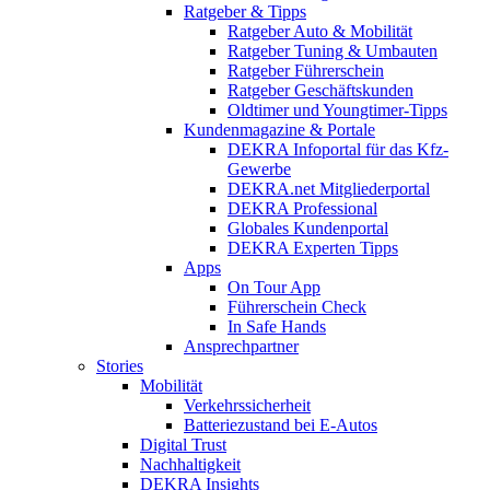
Ratgeber & Tipps
Ratgeber Auto & Mobilität
Ratgeber Tuning & Umbauten
Ratgeber Führerschein
Ratgeber Geschäftskunden
Oldtimer und Youngtimer-Tipps
Kundenmagazine & Portale
DEKRA Infoportal für das Kfz-
Gewerbe
DEKRA.net Mitgliederportal
DEKRA Professional
Globales Kundenportal
DEKRA Experten Tipps
Apps
On Tour App
Führerschein Check
In Safe Hands
Ansprechpartner
Stories
Mobilität
Verkehrssicherheit
Batteriezustand bei E-Autos
Digital Trust
Nachhaltigkeit
DEKRA Insights