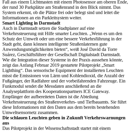
Fall aus einem Lichtmasten mit einem Photosensor am oberen Ende,
der rund 30 Parkplätze am Straßenrand in den Blick nimmt. Das
System erkennt, ob die Plätze frei oder belegt sind und leitet die
Informationen an ein Parkleitsystem weiter.
Smart Lighting in Darmstadt
Auch in Darmstadt setzen die Stadtplaner auf eine
Verkehrssteuerung mit Hilfe smarter Leuchten. „Wenn es um den
Schutz der Umwelt oder um eine bessere Verkehrsführung in der
Stadt geht, dann können intelligente Straßenlaternen gute
Anwendungsmöglichkeiten bieten“, weiß José David da Torre
Suárez, Geschäftsführer der Gesellschaft Digitalstadt Darmstadt.
Wie die Integration dieser Systeme in der Praxis aussehen könnte,
zeigt das Anfang Februar 2019 gestartete Pilotprojekt „Smart
Lighthing“. Das sensorische Equipment der installierten Leuchten
misst die Emissionen von Lärm und Kohlendioxid, die Anzahl der
Fußgänger, der Radfahrer und der vorbeifahrenden Fahrzeuge. Ein
Funkmodul sendet die Messdaten anschließend an die
Analyseplattform des Kooperationspartners ICE Gateway.
Empfänger der aufbereiteten Daten ist die Abteilung
Verkehrssteuerung des Straßenverkehrs- und Tiefbauamts. Sie führt
diese Informationen mit den Daten aus dem bereits bestehenden
Umweltsensornetz zusammen.
Die schlauen Leuchten geben in Zukunft Verkehrswarnungen
aus
Das Pilotprojekt in der Wissenschaftsstadt startet mit einem