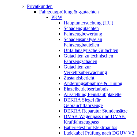
Privatkunden
Fahrzeugprüfung & -gutachten
PKW
Hauptuntersuchung (HU)
Schadengutachten
Fahrzeugbewertung
Schadensanalyse an
Fahrzeugbauteilen
Unfallanalytische Gutachten
Gutachten zu technischen
Fahrzeugschäden
Gutachten zur
Verkehrsüberwachung
Zustandsbericht
Änderungsabnahme & Tuning
Einzelbetriebserlaubnis
Ausstellung Feinstaubplakette
DEKRA Siegel für
Gebrauchtfahrzeuge
DEKRA Reparatur Stundensätze
DMSB-Wagenpass und DMSB-
Kraftfahrzeugpass
Batterietest für Elektroautos
Ladekabel Prüfung nach DGUV V3