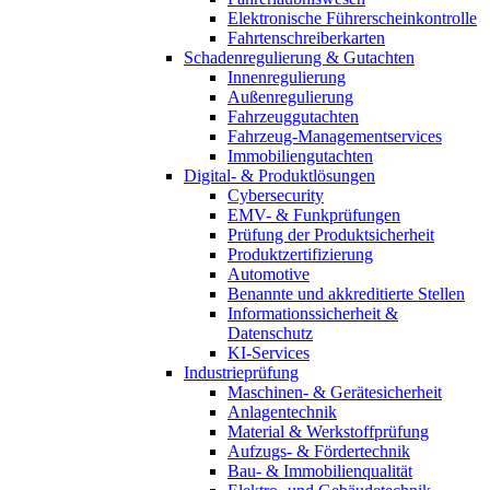
Elektronische Führerscheinkontrolle
Fahrtenschreiberkarten
Schadenregulierung & Gutachten
Innenregulierung
Außenregulierung
Fahrzeuggutachten
Fahrzeug-Managementservices
Immobiliengutachten
Digital- & Produktlösungen
Cybersecurity
EMV- & Funkprüfungen
Prüfung der Produktsicherheit
Produktzertifizierung
Automotive
Benannte und akkreditierte Stellen
Informationssicherheit &
Datenschutz
KI-Services
Industrieprüfung
Maschinen- & Gerätesicherheit
Anlagentechnik
Material & Werkstoffprüfung
Aufzugs- & Fördertechnik
Bau- & Immobilienqualität