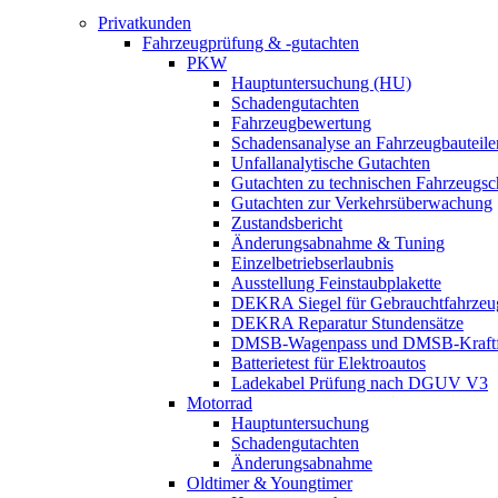
Privatkunden
Fahrzeugprüfung & -gutachten
PKW
Hauptuntersuchung (HU)
Schadengutachten
Fahrzeugbewertung
Schadensanalyse an Fahrzeugbauteile
Unfallanalytische Gutachten
Gutachten zu technischen Fahrzeugs
Gutachten zur Verkehrsüberwachung
Zustandsbericht
Änderungsabnahme & Tuning
Einzelbetriebserlaubnis
Ausstellung Feinstaubplakette
DEKRA Siegel für Gebrauchtfahrzeu
DEKRA Reparatur Stundensätze
DMSB-Wagenpass und DMSB-Kraftf
Batterietest für Elektroautos
Ladekabel Prüfung nach DGUV V3
Motorrad
Hauptuntersuchung
Schadengutachten
Änderungsabnahme
Oldtimer & Youngtimer