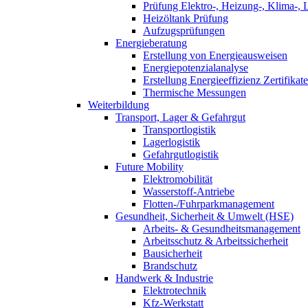
Prüfung Elektro-, Heizung-, Klima-, 
Heizöltank Prüfung
Aufzugsprüfungen
Energieberatung
Erstellung von Energieausweisen
Energiepotenzialanalyse
Erstellung Energieeffizienz Zertifikate
Thermische Messungen
Weiterbildung
Transport, Lager & Gefahrgut
Transportlogistik
Lagerlogistik
Gefahrgutlogistik
Future Mobility
Elektromobilität
Wasserstoff-Antriebe
Flotten-/Fuhrparkmanagement
Gesundheit, Sicherheit & Umwelt (HSE)
Arbeits- & Gesundheitsmanagement
Arbeitsschutz & Arbeitssicherheit
Bausicherheit
Brandschutz
Handwerk & Industrie
Elektrotechnik
Kfz-Werkstatt