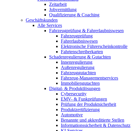
Zeitarbeit
Jobvermittlung
Qualifizierung & Coaching
Geschäftskunden
Alle Services
Fahrzeugprüfung & Fahrerlaubniswesen
Fahrzeugprüfung
Fahrerlaubniswesen
Elektronische Führerscheinkontrolle
Fahrtenschreiberkarten
Schadenregulierung & Gutachten
Innenregulierung
Außenregulierung
Fahrzeuggutachten
Fahrzeug-Managementservices
Immobiliengutachten
Digital- & Produktlösungen
Cybersecurity
EMV- & Funkprüfungen
Prüfung der Produktsicherheit
Produktzertifizierung
Automotive
Benannte und akkreditierte Stellen
Informationssicherheit & Datenschutz
KI-Services