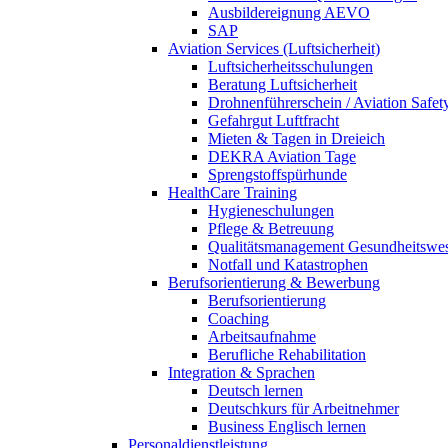
Ausbildereignung AEVO
SAP
Aviation Services (Luftsicherheit)
Luftsicherheitsschulungen
Beratung Luftsicherheit
Drohnenführerschein / Aviation Safet
Gefahrgut Luftfracht
Mieten & Tagen in Dreieich
DEKRA Aviation Tage
Sprengstoffspürhunde
HealthCare Training
Hygieneschulungen
Pflege & Betreuung
Qualitätsmanagement Gesundheitswe
Notfall und Katastrophen
Berufsorientierung & Bewerbung
Berufsorientierung
Coaching
Arbeitsaufnahme
Berufliche Rehabilitation
Integration & Sprachen
Deutsch lernen
Deutschkurs für Arbeitnehmer
Business Englisch lernen
Personaldienstleistung