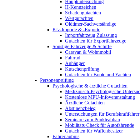
Hauptuntersuchung
H-Kennzeichen
Schadengutachten
Wertgutachten
Oldtimer-Sachverständige
Kfz-Importe & -Exporte
Importfahrzeug Zulassung
Gutachten für Exportfahrzeuge
Sonstige Fahrzeuge & Schiffe
Caravan & Wohnmobil
Fahrrad
Anhänger
Kutschenprüfung
Gutachten für Boote und Yachten
Personenprüfung
Psychologische & ärztliche Gutachten
Medizinisch-Psychologische Unters
Kostenlose MPU-Infoveranstaltung
Ärztliche Gutachten
Abstinenzbeleg
Untersuchungen für Berufskraftfahrer
Seminare zum Punkteabbau
Mobilitäts-Check für Autofahrende
Gutachten für Waffenbesitzer
Fahrerlaubnis