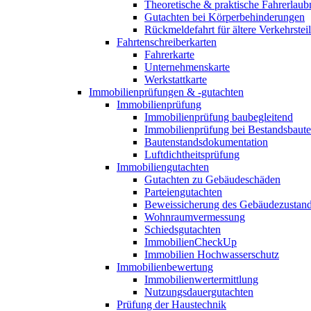
Theoretische & praktische Fahrerlaub
Gutachten bei Körperbehinderungen
Rückmeldefahrt für ältere Verkehrste
Fahrtenschreiberkarten
Fahrerkarte
Unternehmenskarte
Werkstattkarte
Immobilienprüfungen & -gutachten
Immobilienprüfung
Immobilienprüfung baubegleitend
Immobilienprüfung bei Bestandsbaut
Bautenstandsdokumentation
Luftdichtheitsprüfung
Immobiliengutachten
Gutachten zu Gebäudeschäden
Parteiengutachten
Beweissicherung des Gebäudezustan
Wohnraumvermessung
Schiedsgutachten
ImmobilienCheckUp
Immobilien Hochwasserschutz
Immobilienbewertung
Immobilienwertermittlung
Nutzungsdauergutachten
Prüfung der Haustechnik