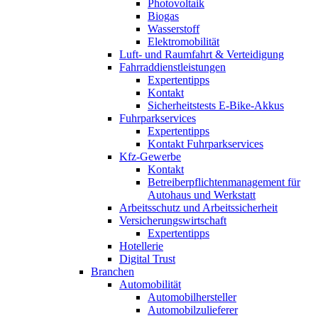
Photovoltaik
Biogas
Wasserstoff
Elektromobilität
Luft- und Raumfahrt & Verteidigung
Fahrraddienstleistungen
Expertentipps
Kontakt
Sicherheitstests E-Bike-Akkus
Fuhrparkservices
Expertentipps
Kontakt Fuhrparkservices
Kfz-Gewerbe
Kontakt
Betreiberpflichtenmanagement für
Autohaus und Werkstatt
Arbeitsschutz und Arbeitssicherheit
Versicherungswirtschaft
Expertentipps
Hotellerie
Digital Trust
Branchen
Automobilität
Automobilhersteller
Automobilzulieferer