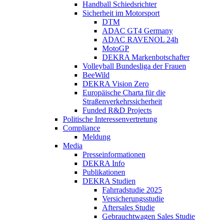
Handball Schiedsrichter
Sicherheit im Motorsport
DTM
ADAC GT4 Germany
ADAC RAVENOL 24h
MotoGP
DEKRA Markenbotschafter
Volleyball Bundesliga der Frauen
BeeWild
DEKRA Vision Zero
Europäische Charta für die
Straßenverkehrssicherheit
Funded R&D Projects
Politische Interessenvertretung
Compliance
Meldung
Media
Presseinformationen
DEKRA Info
Publikationen
DEKRA Studien
Fahrradstudie 2025
Versicherungsstudie
Aftersales Studie
Gebrauchtwagen Sales Studie