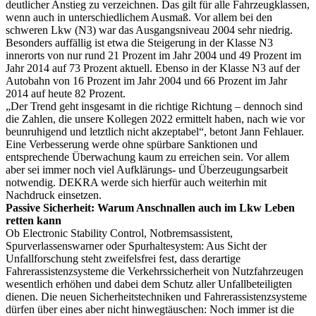
deutlicher Anstieg zu verzeichnen. Das gilt für alle Fahrzeugklassen,
wenn auch in unterschiedlichem Ausmaß. Vor allem bei den
schweren Lkw (N3) war das Ausgangsniveau 2004 sehr niedrig.
Besonders auffällig ist etwa die Steigerung in der Klasse N3
innerorts von nur rund 21 Prozent im Jahr 2004 und 49 Prozent im
Jahr 2014 auf 73 Prozent aktuell. Ebenso in der Klasse N3 auf der
Autobahn von 16 Prozent im Jahr 2004 und 66 Prozent im Jahr
2014 auf heute 82 Prozent.
„Der Trend geht insgesamt in die richtige Richtung – dennoch sind
die Zahlen, die unsere Kollegen 2022 ermittelt haben, nach wie vor
beunruhigend und letztlich nicht akzeptabel“, betont Jann Fehlauer.
Eine Verbesserung werde ohne spürbare Sanktionen und
entsprechende Überwachung kaum zu erreichen sein. Vor allem
aber sei immer noch viel Aufklärungs- und Überzeugungsarbeit
notwendig. DEKRA werde sich hierfür auch weiterhin mit
Nachdruck einsetzen.
Passive Sicherheit: Warum Anschnallen auch im Lkw Leben
retten kann
Ob Electronic Stability Control, Notbremsassistent,
Spurverlassenswarner oder Spurhaltesystem: Aus Sicht der
Unfallforschung steht zweifelsfrei fest, dass derartige
Fahrerassistenzsysteme die Verkehrssicherheit von Nutzfahrzeugen
wesentlich erhöhen und dabei dem Schutz aller Unfallbeteiligten
dienen. Die neuen Sicherheitstechniken und Fahrerassistenzsysteme
dürfen über eines aber nicht hinwegtäuschen: Noch immer ist die