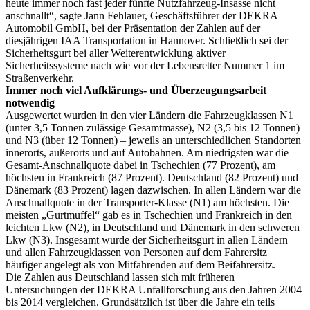
heute immer noch fast jeder fünfte Nutzfahrzeug-Insasse nicht
anschnallt“, sagte Jann Fehlauer, Geschäftsführer der DEKRA
Automobil GmbH, bei der Präsentation der Zahlen auf der
diesjährigen IAA Transportation in Hannover. Schließlich sei der
Sicherheitsgurt bei aller Weiterentwicklung aktiver
Sicherheitssysteme nach wie vor der Lebensretter Nummer 1 im
Straßenverkehr.
Immer noch viel Aufklärungs- und Überzeugungsarbeit
notwendig
Ausgewertet wurden in den vier Ländern die Fahrzeugklassen N1
(unter 3,5 Tonnen zulässige Gesamtmasse), N2 (3,5 bis 12 Tonnen)
und N3 (über 12 Tonnen) – jeweils an unterschiedlichen Standorten
innerorts, außerorts und auf Autobahnen. Am niedrigsten war die
Gesamt-Anschnallquote dabei in Tschechien (77 Prozent), am
höchsten in Frankreich (87 Prozent). Deutschland (82 Prozent) und
Dänemark (83 Prozent) lagen dazwischen. In allen Ländern war die
Anschnallquote in der Transporter-Klasse (N1) am höchsten. Die
meisten „Gurtmuffel“ gab es in Tschechien und Frankreich in den
leichten Lkw (N2), in Deutschland und Dänemark in den schweren
Lkw (N3). Insgesamt wurde der Sicherheitsgurt in allen Ländern
und allen Fahrzeugklassen von Personen auf dem Fahrersitz
häufiger angelegt als von Mitfahrenden auf dem Beifahrersitz.
Die Zahlen aus Deutschland lassen sich mit früheren
Untersuchungen der DEKRA Unfallforschung aus den Jahren 2004
bis 2014 vergleichen. Grundsätzlich ist über die Jahre ein teils