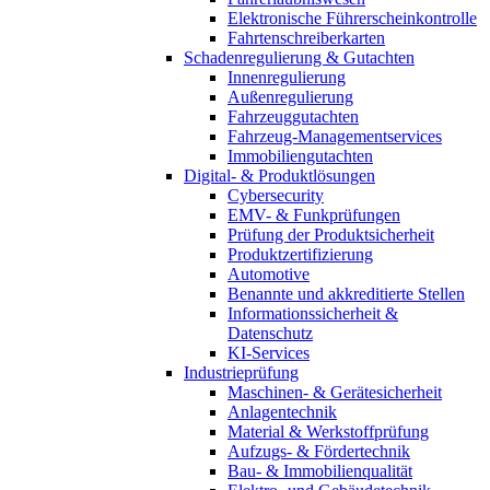
Elektronische Führerscheinkontrolle
Fahrtenschreiberkarten
Schadenregulierung & Gutachten
Innenregulierung
Außenregulierung
Fahrzeuggutachten
Fahrzeug-Managementservices
Immobiliengutachten
Digital- & Produktlösungen
Cybersecurity
EMV- & Funkprüfungen
Prüfung der Produktsicherheit
Produktzertifizierung
Automotive
Benannte und akkreditierte Stellen
Informationssicherheit &
Datenschutz
KI-Services
Industrieprüfung
Maschinen- & Gerätesicherheit
Anlagentechnik
Material & Werkstoffprüfung
Aufzugs- & Fördertechnik
Bau- & Immobilienqualität