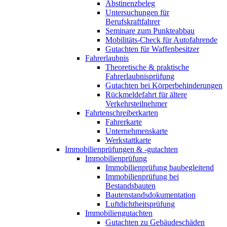
Abstinenzbeleg
Untersuchungen für
Berufskraftfahrer
Seminare zum Punkteabbau
Mobilitäts-Check für Autofahrende
Gutachten für Waffenbesitzer
Fahrerlaubnis
Theoretische & praktische
Fahrerlaubnisprüfung
Gutachten bei Körperbehinderungen
Rückmeldefahrt für ältere
Verkehrsteilnehmer
Fahrtenschreiberkarten
Fahrerkarte
Unternehmenskarte
Werkstattkarte
Immobilienprüfungen & -gutachten
Immobilienprüfung
Immobilienprüfung baubegleitend
Immobilienprüfung bei
Bestandsbauten
Bautenstandsdokumentation
Luftdichtheitsprüfung
Immobiliengutachten
Gutachten zu Gebäudeschäden