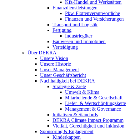
Kfz-Handel und Werkstätten
Finanzdienstleistungen
Pkw‑Flottenverantwortliche
Finanzen und Versicherungen
Transport und Logistik
Fertigung
Industriegüter
Bauwesen und Immobilien
Verteidigung
Über DEKRA
Unsere Vision
Unsere Historie
Unser Management
Unser Geschäftsbericht
Nachhaltigkeit bei DEKRA
Strategie & Ziele
Umwelt & Klima
Mitarbeitende & Gesellschaft
Liefer- & Wertschöpfungskette
Management & Governance
Initiativen & Standards
DEKRA Climate Impact-Programm
Vielfalt, Gerechtigkeit und Inklusion​
Sponsoring & Engagement
Kinderkappen