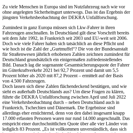
Zu viele Menschen in Europa sind im Nutzfahrzeug nach wie vor
ohne angelegten Sicherheitsgurt unterwegs. Das ist das Ergebnis der
jüngsten Verkehrsbeobachtung der DEKRA Unfallforschung.
Zumindest in ganz Europa müssen sich Lkw-Fahrer in ihren
Fahrzeugen anschnallen. In Deutschland gilt diese Vorschrift bereits
seit dem Jahr 1992, in Frankreich seit 2003 und EU-weit seit 2006.
Doch wie viele Fahrer halten sich tatsächlich an diese Pflicht und
wie hoch ist die Zahl der „Gurtmuffel“? Die von der Bundesanstalt
für Straßenwesen jährlich erhobenen Zahlen zeichnen zumindest für
Deutschland grundsätzlich ein einigermaßen zufriedenstellendes
Bild. Danach lag die sogenannte Gesamtsicherungsquote der Fahrer
im Güterkraftverkehr 2021 bei 92,7 Prozent und damit um 5,5
Prozent höher als 2020 mit 87,2 Prozent – ermittelt auf der Basis
von 4.500 Fahrzeugen.
Doch lassen sich diese Zahlen flächendeckend bestätigen, und wie
sieht es außerhalb Deutschlands aus? Um diese Fragen zu klären,
führte die DEKRA Unfallforschung zwischen April und Juli 2022
eine Verkehrsbeobachtung durch – neben Deutschland auch in
Frankreich, Tschechien und Dänemark. Die Ergebnisse sind
allerdings eher ernüchternd, denn von den dabei insgesamt knapp
17.000 erfassten Personen waren nur rund 14.000 angeschnallt. Das
entspricht einer durchschnittlichen Quote über alle vier Länder von
lediglich 83 Prozent. „Es ist vollkommen unverständlich, dass sich