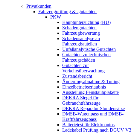
Privatkunden
Fahrzeugprüfung & -gutachten
PKW
Hauptuntersuchung (HU)
Schadengutachten
Fahrzeugbewertung
Schadensanalyse an
Fahrzeugbauteilen
Unfallanalytische Gutachten
Gutachten zu technischen
Fahrzeugschäden
Gutachten zur
Verkehrsüberwachung
Zustandsbericht
Änderungsabnahme & Tuning
Einzelbetriebserlaubnis
Ausstellung Feinstaubplakette
DEKRA Siegel für
Gebrauchtfahrzeuge
DEKRA Reparatur Stundensätze
DMSB-Wagenpass und DMSB-
Kraftfahrzeugpass
Batterietest für Elektroautos
Ladekabel Prüfung nach DGUV V3