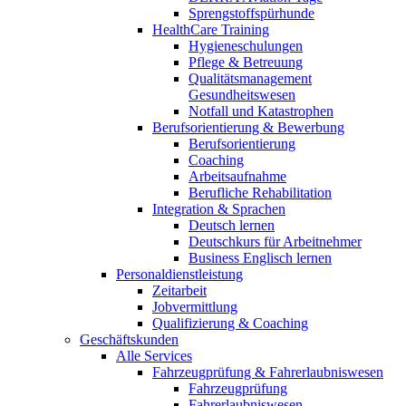
Sprengstoffspürhunde
HealthCare Training
Hygieneschulungen
Pflege & Betreuung
Qualitätsmanagement
Gesundheitswesen
Notfall und Katastrophen
Berufsorientierung & Bewerbung
Berufsorientierung
Coaching
Arbeitsaufnahme
Berufliche Rehabilitation
Integration & Sprachen
Deutsch lernen
Deutschkurs für Arbeitnehmer
Business Englisch lernen
Personaldienstleistung
Zeitarbeit
Jobvermittlung
Qualifizierung & Coaching
Geschäftskunden
Alle Services
Fahrzeugprüfung & Fahrerlaubniswesen
Fahrzeugprüfung
Fahrerlaubniswesen