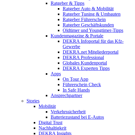
Ratgeber & Tipps
Ratgeber Auto & Mobilität
Ratgeber Tuning & Umbauten
Ratgeber Führerschein
Ratgeber Geschäftskunden
Oldtimer und Youngtimer-Tipps
Kundenmagazine & Portale
DEKRA Infoportal für das Kfz-
Gewerbe
DEKRA.net Mitgliederportal
DEKRA Professional
Globales Kundenportal
DEKRA Experten Tipps
Apps
On Tour App
Führerschein Check
In Safe Hands
Ansprechpartner
Stories
Mobilität
Verkehrssicherheit
Batteriezustand bei E-Autos
Digital Trust
Nachhaltigkeit
DEKRA Insights