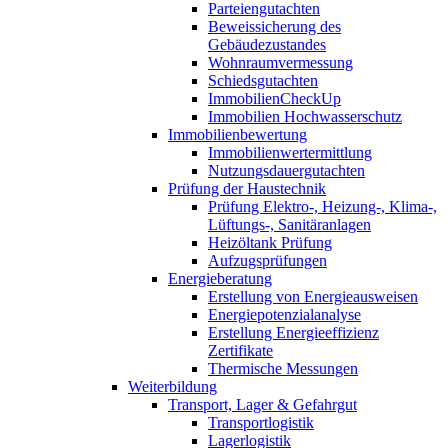
Parteiengutachten
Beweissicherung des
Gebäudezustandes
Wohnraumvermessung
Schiedsgutachten
ImmobilienCheckUp
Immobilien Hochwasserschutz
Immobilienbewertung
Immobilienwertermittlung
Nutzungsdauergutachten
Prüfung der Haustechnik
Prüfung Elektro-, Heizung-, Klima-,
Lüftungs-, Sanitäranlagen
Heizöltank Prüfung
Aufzugsprüfungen
Energieberatung
Erstellung von Energieausweisen
Energiepotenzialanalyse
Erstellung Energieeffizienz
Zertifikate
Thermische Messungen
Weiterbildung
Transport, Lager & Gefahrgut
Transportlogistik
Lagerlogistik