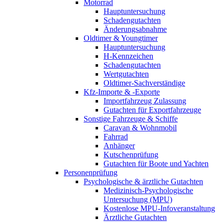
Motorrad
Hauptuntersuchung
Schadengutachten
Änderungsabnahme
Oldtimer & Youngtimer
Hauptuntersuchung
H-Kennzeichen
Schadengutachten
Wertgutachten
Oldtimer-Sachverständige
Kfz-Importe & -Exporte
Importfahrzeug Zulassung
Gutachten für Exportfahrzeuge
Sonstige Fahrzeuge & Schiffe
Caravan & Wohnmobil
Fahrrad
Anhänger
Kutschenprüfung
Gutachten für Boote und Yachten
Personenprüfung
Psychologische & ärztliche Gutachten
Medizinisch-Psychologische
Untersuchung (MPU)
Kostenlose MPU-Infoveranstaltung
Ärztliche Gutachten