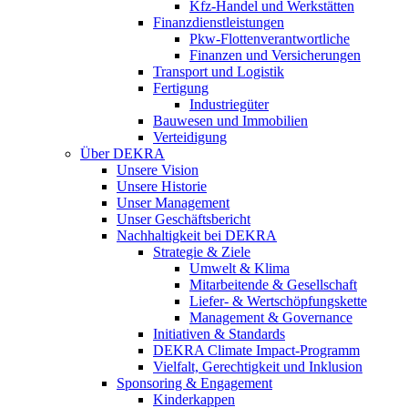
Kfz-Handel und Werkstätten
Finanzdienstleistungen
Pkw‑Flottenverantwortliche
Finanzen und Versicherungen
Transport und Logistik
Fertigung
Industriegüter
Bauwesen und Immobilien
Verteidigung
Über DEKRA
Unsere Vision
Unsere Historie
Unser Management
Unser Geschäftsbericht
Nachhaltigkeit bei DEKRA
Strategie & Ziele
Umwelt & Klima
Mitarbeitende & Gesellschaft
Liefer- & Wertschöpfungskette
Management & Governance
Initiativen & Standards
DEKRA Climate Impact-Programm
Vielfalt, Gerechtigkeit und Inklusion​
Sponsoring & Engagement
Kinderkappen