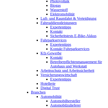
Photovoltaik
Biogas
Wasserstoff
Elektromobilität
Luft- und Raumfahrt & Verteidigung
Fahrraddienstleistungen
Expertentipps
Kontakt
Sicherheitstests E-Bike-Akkus
Fuhrparkservices
Expertentipps
Kontakt Fuhrparkservices
Kfz-Gewerbe
Kontakt
Betreiberpflichtenmanagement für
Autohaus und Werkstatt
Arbeitsschutz und Arbeitssicherheit
Versicherungswirtschaft
Expertentipps
Hotellerie
Digital Trust
Branchen
Automobilität
Automobilhersteller
Automobilzulieferer