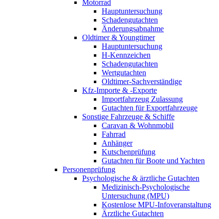
Motorrad
Hauptuntersuchung
Schadengutachten
Änderungsabnahme
Oldtimer & Youngtimer
Hauptuntersuchung
H-Kennzeichen
Schadengutachten
Wertgutachten
Oldtimer-Sachverständige
Kfz-Importe & -Exporte
Importfahrzeug Zulassung
Gutachten für Exportfahrzeuge
Sonstige Fahrzeuge & Schiffe
Caravan & Wohnmobil
Fahrrad
Anhänger
Kutschenprüfung
Gutachten für Boote und Yachten
Personenprüfung
Psychologische & ärztliche Gutachten
Medizinisch-Psychologische
Untersuchung (MPU)
Kostenlose MPU-Infoveranstaltung
Ärztliche Gutachten