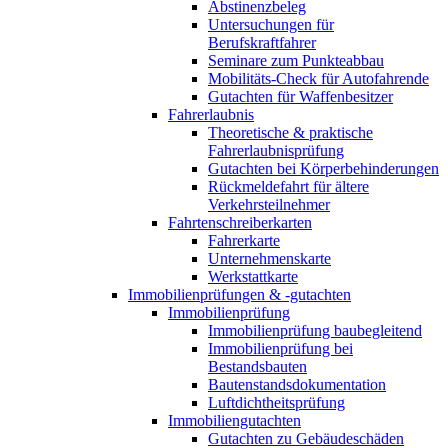
Abstinenzbeleg
Untersuchungen für
Berufskraftfahrer
Seminare zum Punkteabbau
Mobilitäts-Check für Autofahrende
Gutachten für Waffenbesitzer
Fahrerlaubnis
Theoretische & praktische
Fahrerlaubnisprüfung
Gutachten bei Körperbehinderungen
Rückmeldefahrt für ältere
Verkehrsteilnehmer
Fahrtenschreiberkarten
Fahrerkarte
Unternehmenskarte
Werkstattkarte
Immobilienprüfungen & -gutachten
Immobilienprüfung
Immobilienprüfung baubegleitend
Immobilienprüfung bei
Bestandsbauten
Bautenstandsdokumentation
Luftdichtheitsprüfung
Immobiliengutachten
Gutachten zu Gebäudeschäden