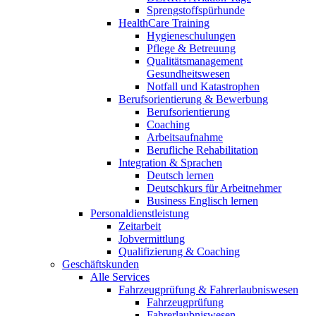
Sprengstoffspürhunde
HealthCare Training
Hygieneschulungen
Pflege & Betreuung
Qualitätsmanagement
Gesundheitswesen
Notfall und Katastrophen
Berufsorientierung & Bewerbung
Berufsorientierung
Coaching
Arbeitsaufnahme
Berufliche Rehabilitation
Integration & Sprachen
Deutsch lernen
Deutschkurs für Arbeitnehmer
Business Englisch lernen
Personaldienstleistung
Zeitarbeit
Jobvermittlung
Qualifizierung & Coaching
Geschäftskunden
Alle Services
Fahrzeugprüfung & Fahrerlaubniswesen
Fahrzeugprüfung
Fahrerlaubniswesen