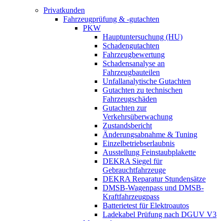
Privatkunden
Fahrzeugprüfung & -gutachten
PKW
Hauptuntersuchung (HU)
Schadengutachten
Fahrzeugbewertung
Schadensanalyse an
Fahrzeugbauteilen
Unfallanalytische Gutachten
Gutachten zu technischen
Fahrzeugschäden
Gutachten zur
Verkehrsüberwachung
Zustandsbericht
Änderungsabnahme & Tuning
Einzelbetriebserlaubnis
Ausstellung Feinstaubplakette
DEKRA Siegel für
Gebrauchtfahrzeuge
DEKRA Reparatur Stundensätze
DMSB-Wagenpass und DMSB-
Kraftfahrzeugpass
Batterietest für Elektroautos
Ladekabel Prüfung nach DGUV V3