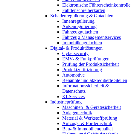
Elektronische Führerscheinkontrolle
Fahrtenschreiberkarten
Schadenregulierung & Gutachten
Innenregulierung
Außenregulierung
Fahrzeuggutachten
Fahrzeug-Managementservices
Immobiliengutachten
Digital- & Produktlösungen
Cybersecurity
EMV- & Funkprüfungen
Prüfung der Produktsicherheit
Produktzertifizierung
Automotive
Benannte und akkreditierte Stellen
Informationssicherheit &
Datenschutz
KI-Services
Industrieprüfung
Maschinen- & Gerätesicherheit
Anlagentechnik
Material & Werkstoffprüfung
Aufzugs- & Fördertechnik
Bau- & Immobilienqualität