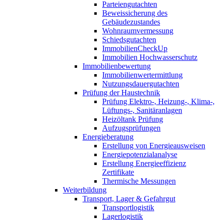
Parteiengutachten
Beweissicherung des
Gebäudezustandes
Wohnraumvermessung
Schiedsgutachten
ImmobilienCheckUp
Immobilien Hochwasserschutz
Immobilienbewertung
Immobilienwertermittlung
Nutzungsdauergutachten
Prüfung der Haustechnik
Prüfung Elektro-, Heizung-, Klima-,
Lüftungs-, Sanitäranlagen
Heizöltank Prüfung
Aufzugsprüfungen
Energieberatung
Erstellung von Energieausweisen
Energiepotenzialanalyse
Erstellung Energieeffizienz
Zertifikate
Thermische Messungen
Weiterbildung
Transport, Lager & Gefahrgut
Transportlogistik
Lagerlogistik