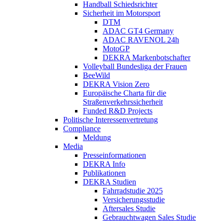
Handball Schiedsrichter
Sicherheit im Motorsport
DTM
ADAC GT4 Germany
ADAC RAVENOL 24h
MotoGP
DEKRA Markenbotschafter
Volleyball Bundesliga der Frauen
BeeWild
DEKRA Vision Zero
Europäische Charta für die
Straßenverkehrssicherheit
Funded R&D Projects
Politische Interessenvertretung
Compliance
Meldung
Media
Presseinformationen
DEKRA Info
Publikationen
DEKRA Studien
Fahrradstudie 2025
Versicherungsstudie
Aftersales Studie
Gebrauchtwagen Sales Studie