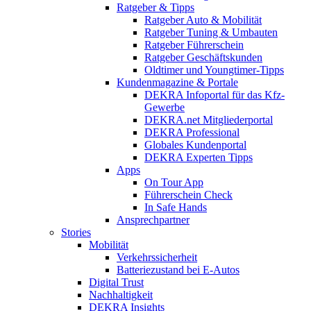
Ratgeber & Tipps
Ratgeber Auto & Mobilität
Ratgeber Tuning & Umbauten
Ratgeber Führerschein
Ratgeber Geschäftskunden
Oldtimer und Youngtimer-Tipps
Kundenmagazine & Portale
DEKRA Infoportal für das Kfz-
Gewerbe
DEKRA.net Mitgliederportal
DEKRA Professional
Globales Kundenportal
DEKRA Experten Tipps
Apps
On Tour App
Führerschein Check
In Safe Hands
Ansprechpartner
Stories
Mobilität
Verkehrssicherheit
Batteriezustand bei E-Autos
Digital Trust
Nachhaltigkeit
DEKRA Insights