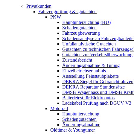
Privatkunden
Fahrzeugprüfung & -gutachten
PKW
Hauptuntersuchung (HU)
Schadengutachten
Fahrzeugbewertung
Schadensanalyse an Fahrzeugbauteile
Unfallanalytische Gutachten
Gutachten zu technischen Fahrzeugs
Gutachten zur Verkehrsüberwachung
Zustandsbericht
Änderungsabnahme & Tuning
Einzelbetriebserlaubnis
Ausstellung Feinstaubplakette
DEKRA Siegel für Gebrauchtfahrzeu
DEKRA Reparatur Stundensätze
DMSB-Wagenpass und DMSB-Kraftf
Batterietest für Elektroautos
Ladekabel Prüfung nach DGUV V3
Motorrad
Hauptuntersuchung
Schadengutachten
Änderungsabnahme
Oldtimer & Youngtimer