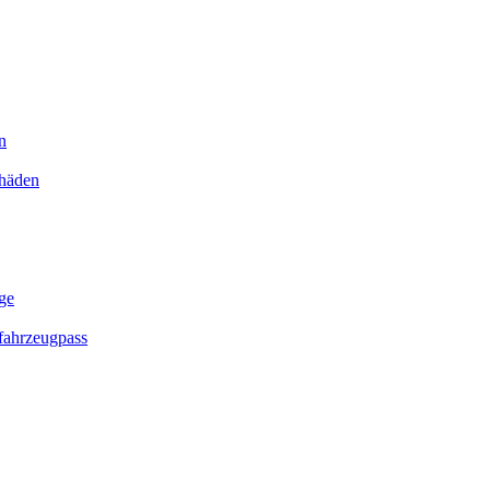
n
chäden
ge
ahrzeugpass