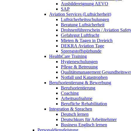
Ausbildereignung AEVO
SAP
Aviation Services (Luftsicherheit)
Luftsicherheitsschulungen
Beratung Luftsicherheit
Drohnenführerschein / Aviation Safet
Gefahrgut Luftfracht
Mieten & Tagen in Dreieich
DEKRA Aviation Tage
Sprengstoffspürhunde
HealthCare Training
Hygieneschulungen
Pflege & Betreuung
Qualitätsmanagement Gesundheitswe
Notfall und Katastrophen
Berufsorientierung & Bewerbung
Berufsorientierung
Coaching
Arbeitsaufnahme
Berufliche Rehabilitation
Integration & Sprachen
Deutsch lernen
Deutschkurs für Arbeitnehmer
Business Englisch lernen
Personaldienstleistung