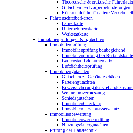
Theoretische & praktische Fahrerlaub
Gutachten bei Körperbehinderungen
Rückmeldefahrt für ältere Verkehrste
Fahrtenschreiberkarten
Fahrerkarte
Unternehmenskarte
Werkstattkarte
Immobilienprüfungen & -gutachten
Immobilienprüfung
Immobilienprüfung baubegleitend
Immobilienprüfung bei Bestandsbaut
Bautenstandsdokumentation
Luftdichtheitsprüfung
Immobiliengutachten
Gutachten zu Gebäudeschäden
Parteiengutachten
Beweissicherung des Gebäudezustan
Wohnraumvermessung
Schiedsgutachten
ImmobilienCheckUp
Immobilien Hochwasserschutz
Immobilienbewertung
Immobilienwertermittlung
Nutzungsdauergutachten
Prüfung der Haustechnik