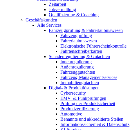
Zeitarbeit
Jobvermittlung
Qualifizierung & Coaching
Geschäftskunden
Alle Services
Fahrzeugprüfung & Fahrerlaubniswesen
Fahrzeugprüfung
Fahrerlaubniswesen
Elektronische Führerscheinkontrolle
Fahrtenschreiberkarten
Schadenregulierung & Gutachten
Innenregulierung
Außenregulierung
Fahrzeuggutachten
Fahrzeug-Managementservices
Immobiliengutachten
Digital- & Produktlösungen
Cybersecurity
EMV- & Funkprüfungen
Prüfung der Produktsicherheit
Produktzertifizierung
Automotive
Benannte und akkreditierte Stellen
Informationssicherheit & Datenschutz
KI-Services