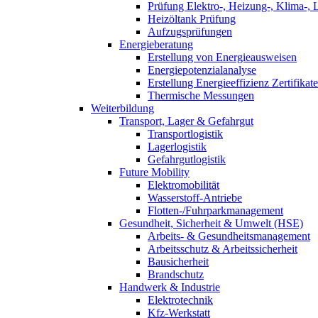
Prüfung Elektro-, Heizung-, Klima-, 
Heizöltank Prüfung
Aufzugsprüfungen
Energieberatung
Erstellung von Energieausweisen
Energiepotenzialanalyse
Erstellung Energieeffizienz Zertifikate
Thermische Messungen
Weiterbildung
Transport, Lager & Gefahrgut
Transportlogistik
Lagerlogistik
Gefahrgutlogistik
Future Mobility
Elektromobilität
Wasserstoff-Antriebe
Flotten-/Fuhrparkmanagement
Gesundheit, Sicherheit & Umwelt (HSE)
Arbeits- & Gesundheitsmanagement
Arbeitsschutz & Arbeitssicherheit
Bausicherheit
Brandschutz
Handwerk & Industrie
Elektrotechnik
Kfz-Werkstatt