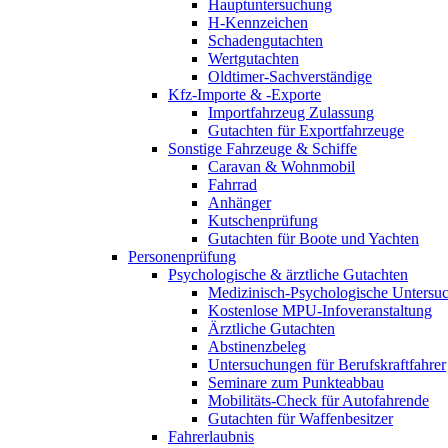
Hauptuntersuchung
H-Kennzeichen
Schadengutachten
Wertgutachten
Oldtimer-Sachverständige
Kfz-Importe & -Exporte
Importfahrzeug Zulassung
Gutachten für Exportfahrzeuge
Sonstige Fahrzeuge & Schiffe
Caravan & Wohnmobil
Fahrrad
Anhänger
Kutschenprüfung
Gutachten für Boote und Yachten
Personenprüfung
Psychologische & ärztliche Gutachten
Medizinisch-Psychologische Unters
Kostenlose MPU-Infoveranstaltung
Ärztliche Gutachten
Abstinenzbeleg
Untersuchungen für Berufskraftfahrer
Seminare zum Punkteabbau
Mobilitäts-Check für Autofahrende
Gutachten für Waffenbesitzer
Fahrerlaubnis