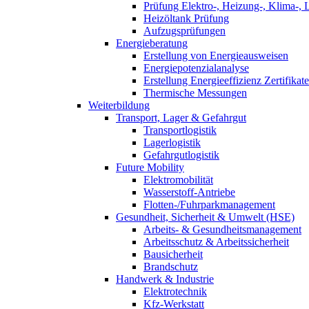
Prüfung Elektro-, Heizung-, Klima-, 
Heizöltank Prüfung
Aufzugsprüfungen
Energieberatung
Erstellung von Energieausweisen
Energiepotenzialanalyse
Erstellung Energieeffizienz Zertifikate
Thermische Messungen
Weiterbildung
Transport, Lager & Gefahrgut
Transportlogistik
Lagerlogistik
Gefahrgutlogistik
Future Mobility
Elektromobilität
Wasserstoff-Antriebe
Flotten-/Fuhrparkmanagement
Gesundheit, Sicherheit & Umwelt (HSE)
Arbeits- & Gesundheitsmanagement
Arbeitsschutz & Arbeitssicherheit
Bausicherheit
Brandschutz
Handwerk & Industrie
Elektrotechnik
Kfz-Werkstatt