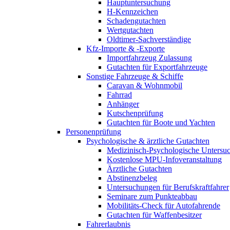
Hauptuntersuchung
H-Kennzeichen
Schadengutachten
Wertgutachten
Oldtimer-Sachverständige
Kfz-Importe & -Exporte
Importfahrzeug Zulassung
Gutachten für Exportfahrzeuge
Sonstige Fahrzeuge & Schiffe
Caravan & Wohnmobil
Fahrrad
Anhänger
Kutschenprüfung
Gutachten für Boote und Yachten
Personenprüfung
Psychologische & ärztliche Gutachten
Medizinisch-Psychologische Unters
Kostenlose MPU-Infoveranstaltung
Ärztliche Gutachten
Abstinenzbeleg
Untersuchungen für Berufskraftfahrer
Seminare zum Punkteabbau
Mobilitäts-Check für Autofahrende
Gutachten für Waffenbesitzer
Fahrerlaubnis