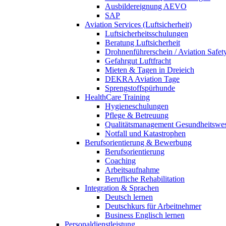
Ausbildereignung AEVO
SAP
Aviation Services (Luftsicherheit)
Luftsicherheitsschulungen
Beratung Luftsicherheit
Drohnenführerschein / Aviation Safet
Gefahrgut Luftfracht
Mieten & Tagen in Dreieich
DEKRA Aviation Tage
Sprengstoffspürhunde
HealthCare Training
Hygieneschulungen
Pflege & Betreuung
Qualitätsmanagement Gesundheitswe
Notfall und Katastrophen
Berufsorientierung & Bewerbung
Berufsorientierung
Coaching
Arbeitsaufnahme
Berufliche Rehabilitation
Integration & Sprachen
Deutsch lernen
Deutschkurs für Arbeitnehmer
Business Englisch lernen
Personaldienstleistung