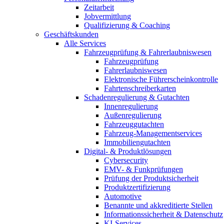
Zeitarbeit
Jobvermittlung
Qualifizierung & Coaching
Geschäftskunden
Alle Services
Fahrzeugprüfung & Fahrerlaubniswesen
Fahrzeugprüfung
Fahrerlaubniswesen
Elektronische Führerscheinkontrolle
Fahrtenschreiberkarten
Schadenregulierung & Gutachten
Innenregulierung
Außenregulierung
Fahrzeuggutachten
Fahrzeug-Managementservices
Immobiliengutachten
Digital- & Produktlösungen
Cybersecurity
EMV- & Funkprüfungen
Prüfung der Produktsicherheit
Produktzertifizierung
Automotive
Benannte und akkreditierte Stellen
Informationssicherheit & Datenschutz
KI-Services