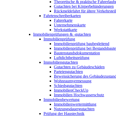
Theoretische & praktische Fahrerlaub
Gutachten bei Körperbehinderungen
Rückmeldefahrt für ältere Verkehrste
Fahrtenschreiberkarten
Fahrerkarte
Unternehmenskarte
Werkstattkarte
Immobilienprüfungen & -gutachten
Immobilienprüfung
Immobilienprüfung baubegleitend
Immobilienprüfung bei Bestandsbaut
Bautenstandsdokumentation
Luftdichtheitsprüfung
Immobiliengutachten
Gutachten zu Gebäudeschäden
Parteiengutachten
Beweissicherung des Gebäudezustan
Wohnraumvermessung
Schiedsgutachten
ImmobilienCheckUp
Immobilien Hochwasserschutz
Immobilienbewertung
Immobilienwertermittlung
Nutzungsdauergutachten
Prüfung der Haustechnik