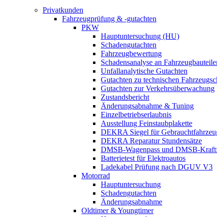
Privatkunden
Fahrzeugprüfung & -gutachten
PKW
Hauptuntersuchung (HU)
Schadengutachten
Fahrzeugbewertung
Schadensanalyse an Fahrzeugbauteile
Unfallanalytische Gutachten
Gutachten zu technischen Fahrzeugs
Gutachten zur Verkehrsüberwachung
Zustandsbericht
Änderungsabnahme & Tuning
Einzelbetriebserlaubnis
Ausstellung Feinstaubplakette
DEKRA Siegel für Gebrauchtfahrzeu
DEKRA Reparatur Stundensätze
DMSB-Wagenpass und DMSB-Kraftf
Batterietest für Elektroautos
Ladekabel Prüfung nach DGUV V3
Motorrad
Hauptuntersuchung
Schadengutachten
Änderungsabnahme
Oldtimer & Youngtimer