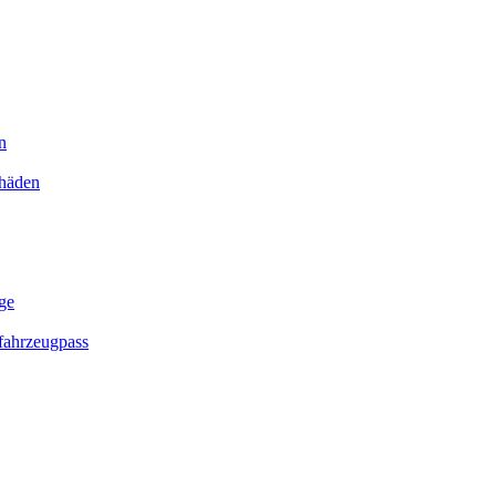
n
chäden
ge
ahrzeugpass