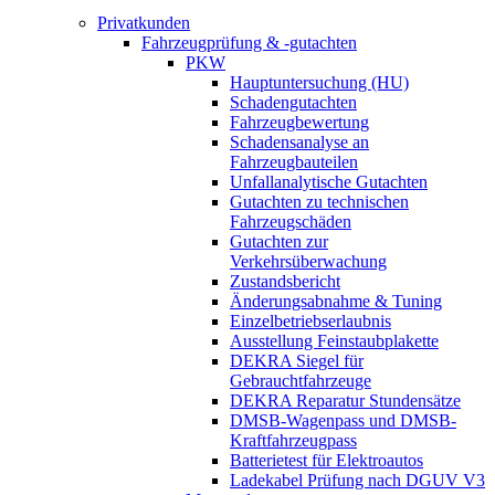
Privatkunden
Fahrzeugprüfung & -gutachten
PKW
Hauptuntersuchung (HU)
Schadengutachten
Fahrzeugbewertung
Schadensanalyse an
Fahrzeugbauteilen
Unfallanalytische Gutachten
Gutachten zu technischen
Fahrzeugschäden
Gutachten zur
Verkehrsüberwachung
Zustandsbericht
Änderungsabnahme & Tuning
Einzelbetriebserlaubnis
Ausstellung Feinstaubplakette
DEKRA Siegel für
Gebrauchtfahrzeuge
DEKRA Reparatur Stundensätze
DMSB-Wagenpass und DMSB-
Kraftfahrzeugpass
Batterietest für Elektroautos
Ladekabel Prüfung nach DGUV V3