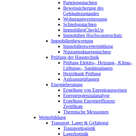
Parteiengutachten
Beweissicherung des
Gebäudezustandes
Wohnraumvermessung
Schiedsgutachten
ImmobilienCheckUp
Immobilien Hochwasserschutz
Immobilienbewertung
Immobilienwertermittlung
Nutzungsdauergutachten
Prüfung der Haustechnik
Prüfung Elektro-, Heizung-, Klima-,
Lüftungs-, Sanitäranlagen
Heizöltank Prüfung
Aufzugsprüfungen
Energieberatung
Erstellung von Energieausweisen
Energiepotenzialanalyse
Erstellung Energieeffizienz
Zertifikate
Thermische Messungen
Weiterbildung
Transport, Lager & Gefahrgut
Transportlogistik
Lagerlogistik