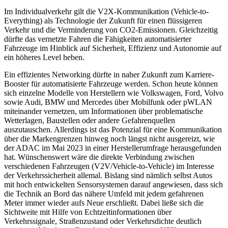
Im Individualverkehr gilt die V2X-Kommunikation (Vehicle-to-
Everything) als Technologie der Zukunft für einen flüssigeren
Verkehr und die Verminderung von CO2-Emissionen. Gleichzeitig
dürfte das vernetzte Fahren die Fähigkeiten automatisierter
Fahrzeuge im Hinblick auf Sicherheit, Effizienz und Autonomie auf
ein höheres Level heben.
Ein effizientes Networking dürfte in naher Zukunft zum Karriere-
Booster für automatisierte Fahrzeuge werden. Schon heute können
sich einzelne Modelle von Herstellern wie Volkswagen, Ford, Volvo
sowie Audi, BMW und Mercedes über Mobilfunk oder pWLAN
miteinander vernetzen, um Informationen über problematische
Wetterlagen, Baustellen oder andere Gefahrenquellen
auszutauschen. Allerdings ist das Potenzial für eine Kommunikation
über die Markengrenzen hinweg noch längst nicht ausgereizt, wie
der ADAC im Mai 2023 in einer Herstellerumfrage herausgefunden
hat. Wünschenswert wäre die direkte Verbindung zwischen
verschiedenen Fahrzeugen (V2V/Vehicle-to-Vehicle) im Interesse
der Verkehrssicherheit allemal. Bislang sind nämlich selbst Autos
mit hoch entwickelten Sensorsystemen darauf angewiesen, dass sich
die Technik an Bord das nähere Umfeld mit jedem gefahrenen
Meter immer wieder aufs Neue erschließt. Dabei ließe sich die
Sichtweite mit Hilfe von Echtzeitinformationen über
Verkehrssignale, Straßenzustand oder Verkehrsdichte deutlich