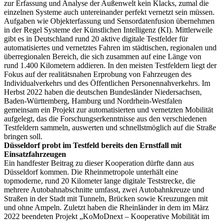
zur Erfassung und Analyse der Außenwelt kein Klacks, zumal die
einzelnen Systeme auch untereinander perfekt vernetzt sein müssen.
Aufgaben wie Objekterfassung und Sensordatenfusion übernehmen
in der Regel Systeme der Künstlichen Intelligenz (KI). Mittlerweile
gibt es in Deutschland rund 20 aktive digitale Testfelder für
automatisiertes und vernetztes Fahren im städtischen, regionalen und
überregionalen Bereich, die sich zusammen auf eine Länge von
rund 1.400 Kilometern addieren. In den meisten Testfeldern liegt der
Fokus auf der realitätsnahen Erprobung von Fahrzeugen des
Individualverkehrs und des Öffentlichen Personennahverkehrs. Im
Herbst 2022 haben die deutschen Bundesländer Niedersachsen,
Baden-Württemberg, Hamburg und Nordrhein-Westfalen
gemeinsam ein Projekt zur automatisierten und vernetzten Mobilität
aufgelegt, das die Forschungserkenntnisse aus den verschiedenen
Testfeldern sammeln, auswerten und schnellstmöglich auf die Straße
bringen soll.
Düsseldorf probt im Testfeld bereits den Ernstfall mit
Einsatzfahrzeugen
Ein handfester Beitrag zu dieser Kooperation dürfte dann aus
Düsseldorf kommen. Die Rheinmetropole unterhält eine
topmoderne, rund 20 Kilometer lange digitale Teststrecke, die
mehrere Autobahnabschnitte umfasst, zwei Autobahnkreuze und
Straßen in der Stadt mit Tunneln, Brücken sowie Kreuzungen mit
und ohne Ampeln. Zuletzt haben die Rheinländer in dem im März
2022 beendeten Projekt „KoMoDnext – Kooperative Mobilität im