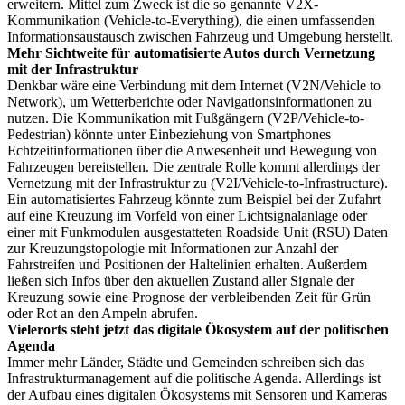
erweitern. Mittel zum Zweck ist die so genannte V2X-
Kommunikation (Vehicle-to-Everything), die einen umfassenden
Informationsaustausch zwischen Fahrzeug und Umgebung herstellt.
Mehr Sichtweite für automatisierte Autos durch Vernetzung
mit der Infrastruktur
Denkbar wäre eine Verbindung mit dem Internet (V2N/Vehicle to
Network), um Wetterberichte oder Navigationsinformationen zu
nutzen. Die Kommunikation mit Fußgängern (V2P/Vehicle-to-
Pedestrian) könnte unter Einbeziehung von Smartphones
Echtzeitinformationen über die Anwesenheit und Bewegung von
Fahrzeugen bereitstellen. Die zentrale Rolle kommt allerdings der
Vernetzung mit der Infrastruktur zu (V2I/Vehicle-to-Infrastructure).
Ein automatisiertes Fahrzeug könnte zum Beispiel bei der Zufahrt
auf eine Kreuzung im Vorfeld von einer Lichtsignalanlage oder
einer mit Funkmodulen ausgestatteten Roadside Unit (RSU) Daten
zur Kreuzungstopologie mit Informationen zur Anzahl der
Fahrstreifen und Positionen der Haltelinien erhalten. Außerdem
ließen sich Infos über den aktuellen Zustand aller Signale der
Kreuzung sowie eine Prognose der verbleibenden Zeit für Grün
oder Rot an den Ampeln abrufen.
Vielerorts steht jetzt das digitale Ökosystem auf der politischen
Agenda
Immer mehr Länder, Städte und Gemeinden schreiben sich das
Infrastrukturmanagement auf die politische Agenda. Allerdings ist
der Aufbau eines digitalen Ökosystems mit Sensoren und Kameras