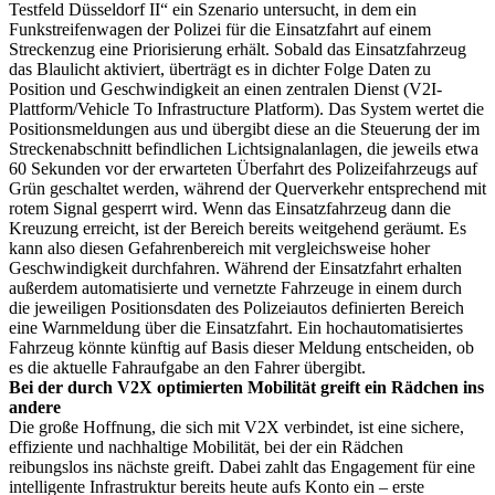
Testfeld Düsseldorf II“ ein Szenario untersucht, in dem ein
Funkstreifenwagen der Polizei für die Einsatzfahrt auf einem
Streckenzug eine Priorisierung erhält. Sobald das Einsatzfahrzeug
das Blaulicht aktiviert, überträgt es in dichter Folge Daten zu
Position und Geschwindigkeit an einen zentralen Dienst (V2I-
Plattform/Vehicle To Infrastructure Platform). Das System wertet die
Positionsmeldungen aus und übergibt diese an die Steuerung der im
Streckenabschnitt befindlichen Lichtsignalanlagen, die jeweils etwa
60 Sekunden vor der erwarteten Überfahrt des Polizeifahrzeugs auf
Grün geschaltet werden, während der Querverkehr entsprechend mit
rotem Signal gesperrt wird. Wenn das Einsatzfahrzeug dann die
Kreuzung erreicht, ist der Bereich bereits weitgehend geräumt. Es
kann also diesen Gefahrenbereich mit vergleichsweise hoher
Geschwindigkeit durchfahren. Während der Einsatzfahrt erhalten
außerdem automatisierte und vernetzte Fahrzeuge in einem durch
die jeweiligen Positionsdaten des Polizeiautos definierten Bereich
eine Warnmeldung über die Einsatzfahrt. Ein hochautomatisiertes
Fahrzeug könnte künftig auf Basis dieser Meldung entscheiden, ob
es die aktuelle Fahraufgabe an den Fahrer übergibt.
Bei der durch V2X optimierten Mobilität greift ein Rädchen ins
andere
Die große Hoffnung, die sich mit V2X verbindet, ist eine sichere,
effiziente und nachhaltige Mobilität, bei der ein Rädchen
reibungslos ins nächste greift. Dabei zahlt das Engagement für eine
intelligente Infrastruktur bereits heute aufs Konto ein – erste