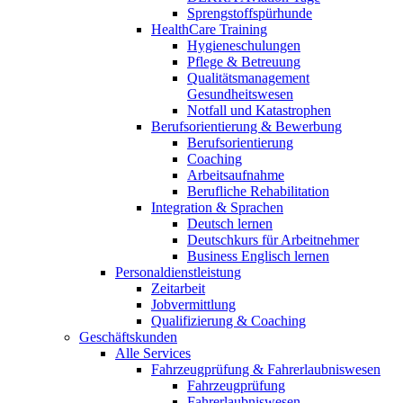
Sprengstoffspürhunde
HealthCare Training
Hygieneschulungen
Pflege & Betreuung
Qualitätsmanagement
Gesundheitswesen
Notfall und Katastrophen
Berufsorientierung & Bewerbung
Berufsorientierung
Coaching
Arbeitsaufnahme
Berufliche Rehabilitation
Integration & Sprachen
Deutsch lernen
Deutschkurs für Arbeitnehmer
Business Englisch lernen
Personaldienstleistung
Zeitarbeit
Jobvermittlung
Qualifizierung & Coaching
Geschäftskunden
Alle Services
Fahrzeugprüfung & Fahrerlaubniswesen
Fahrzeugprüfung
Fahrerlaubniswesen