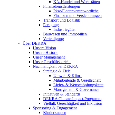
Kfz-Handel und Werkstätten
Finanzdienstleistungen
Pkw‑Flottenverantwortliche
Finanzen und Versicherungen
Transport und Logistik
Fertigung
Industriegüter
Bauwesen und Immobilien
Verteidigung
Über DEKRA
Unsere Vision
Unsere Historie
Unser Management
Unser Geschäftsbericht
Nachhaltigkeit bei DEKRA
Strategie & Ziele
Umwelt & Klima
Mitarbeitende & Gesellschaft
Liefer- & Wertschöpfungskette
Management & Governance
Initiativen & Standards
DEKRA Climate Impact-Programm
Vielfalt, Gerechtigkeit und Inklusion​
Sponsoring & Engagement
Kinderkappen