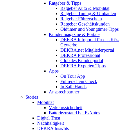
Ratgeber & Tipps
Ratgeber Auto & Mobilität
Ratgeber Tuning & Umbauten
Ratgeber Führerschein
Ratgeber Geschäftskunden
Oldtimer und Youngtimer-Tipps
Kundenmagazine & Portale
DEKRA Infoportal für das Kfz-
Gewerbe
DEKRA.net Mitgliederportal
DEKRA Professional
Globales Kundenportal
DEKRA Experten Tipps
Apps
On Tour App
Führerschein Check
In Safe Hands
Ansprechpartner
Stories
Mobilität
Verkehrssicherheit
Batteriezustand bei E-Autos
Digital Trust
Nachhaltigkeit
DEKRA Insights