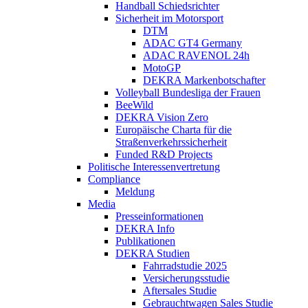
Handball Schiedsrichter
Sicherheit im Motorsport
DTM
ADAC GT4 Germany
ADAC RAVENOL 24h
MotoGP
DEKRA Markenbotschafter
Volleyball Bundesliga der Frauen
BeeWild
DEKRA Vision Zero
Europäische Charta für die
Straßenverkehrssicherheit
Funded R&D Projects
Politische Interessenvertretung
Compliance
Meldung
Media
Presseinformationen
DEKRA Info
Publikationen
DEKRA Studien
Fahrradstudie 2025
Versicherungsstudie
Aftersales Studie
Gebrauchtwagen Sales Studie