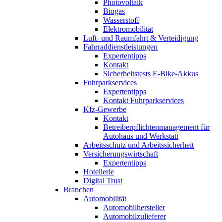
Photovoltaik
Biogas
Wasserstoff
Elektromobilität
Luft- und Raumfahrt & Verteidigung
Fahrraddienstleistungen
Expertentipps
Kontakt
Sicherheitstests E-Bike-Akkus
Fuhrparkservices
Expertentipps
Kontakt Fuhrparkservices
Kfz-Gewerbe
Kontakt
Betreiberpflichtenmanagement für
Autohaus und Werkstatt
Arbeitsschutz und Arbeitssicherheit
Versicherungswirtschaft
Expertentipps
Hotellerie
Digital Trust
Branchen
Automobilität
Automobilhersteller
Automobilzulieferer