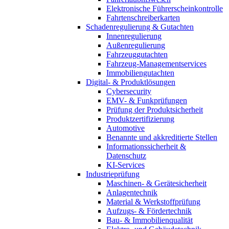
Elektronische Führerscheinkontrolle
Fahrtenschreiberkarten
Schadenregulierung & Gutachten
Innenregulierung
Außenregulierung
Fahrzeuggutachten
Fahrzeug-Managementservices
Immobiliengutachten
Digital- & Produktlösungen
Cybersecurity
EMV- & Funkprüfungen
Prüfung der Produktsicherheit
Produktzertifizierung
Automotive
Benannte und akkreditierte Stellen
Informationssicherheit &
Datenschutz
KI-Services
Industrieprüfung
Maschinen- & Gerätesicherheit
Anlagentechnik
Material & Werkstoffprüfung
Aufzugs- & Fördertechnik
Bau- & Immobilienqualität