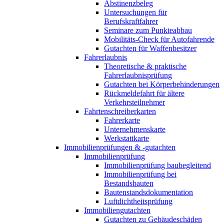
Abstinenzbeleg
Untersuchungen für
Berufskraftfahrer
Seminare zum Punkteabbau
Mobilitäts-Check für Autofahrende
Gutachten für Waffenbesitzer
Fahrerlaubnis
Theoretische & praktische
Fahrerlaubnisprüfung
Gutachten bei Körperbehinderungen
Rückmeldefahrt für ältere
Verkehrsteilnehmer
Fahrtenschreiberkarten
Fahrerkarte
Unternehmenskarte
Werkstattkarte
Immobilienprüfungen & -gutachten
Immobilienprüfung
Immobilienprüfung baubegleitend
Immobilienprüfung bei
Bestandsbauten
Bautenstandsdokumentation
Luftdichtheitsprüfung
Immobiliengutachten
Gutachten zu Gebäudeschäden