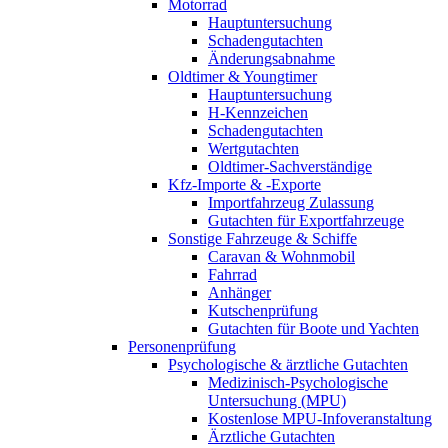
Motorrad
Hauptuntersuchung
Schadengutachten
Änderungsabnahme
Oldtimer & Youngtimer
Hauptuntersuchung
H-Kennzeichen
Schadengutachten
Wertgutachten
Oldtimer-Sachverständige
Kfz-Importe & -Exporte
Importfahrzeug Zulassung
Gutachten für Exportfahrzeuge
Sonstige Fahrzeuge & Schiffe
Caravan & Wohnmobil
Fahrrad
Anhänger
Kutschenprüfung
Gutachten für Boote und Yachten
Personenprüfung
Psychologische & ärztliche Gutachten
Medizinisch-Psychologische
Untersuchung (MPU)
Kostenlose MPU-Infoveranstaltung
Ärztliche Gutachten