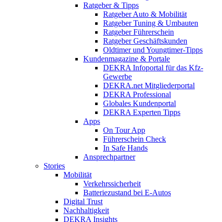
Ratgeber & Tipps
Ratgeber Auto & Mobilität
Ratgeber Tuning & Umbauten
Ratgeber Führerschein
Ratgeber Geschäftskunden
Oldtimer und Youngtimer-Tipps
Kundenmagazine & Portale
DEKRA Infoportal für das Kfz-
Gewerbe
DEKRA.net Mitgliederportal
DEKRA Professional
Globales Kundenportal
DEKRA Experten Tipps
Apps
On Tour App
Führerschein Check
In Safe Hands
Ansprechpartner
Stories
Mobilität
Verkehrssicherheit
Batteriezustand bei E-Autos
Digital Trust
Nachhaltigkeit
DEKRA Insights