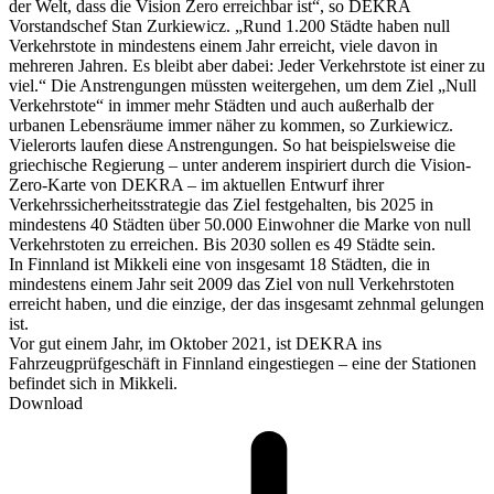
der Welt, dass die Vision Zero erreichbar ist“, so DEKRA
Vorstandschef Stan Zurkiewicz. „Rund 1.200 Städte haben null
Verkehrstote in mindestens einem Jahr erreicht, viele davon in
mehreren Jahren. Es bleibt aber dabei: Jeder Verkehrstote ist einer zu
viel.“ Die Anstrengungen müssten weitergehen, um dem Ziel „Null
Verkehrstote“ in immer mehr Städten und auch außerhalb der
urbanen Lebensräume immer näher zu kommen, so Zurkiewicz.
Vielerorts laufen diese Anstrengungen. So hat beispielsweise die
griechische Regierung – unter anderem inspiriert durch die Vision-
Zero-Karte von DEKRA – im aktuellen Entwurf ihrer
Verkehrssicherheitsstrategie das Ziel festgehalten, bis 2025 in
mindestens 40 Städten über 50.000 Einwohner die Marke von null
Verkehrstoten zu erreichen. Bis 2030 sollen es 49 Städte sein.
In Finnland ist Mikkeli eine von insgesamt 18 Städten, die in
mindestens einem Jahr seit 2009 das Ziel von null Verkehrstoten
erreicht haben, und die einzige, der das insgesamt zehnmal gelungen
ist.
Vor gut einem Jahr, im Oktober 2021, ist DEKRA ins
Fahrzeugprüfgeschäft in Finnland eingestiegen – eine der Stationen
befindet sich in Mikkeli.
Download