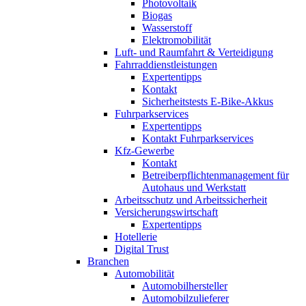
Photovoltaik
Biogas
Wasserstoff
Elektromobilität
Luft- und Raumfahrt & Verteidigung
Fahrraddienstleistungen
Expertentipps
Kontakt
Sicherheitstests E-Bike-Akkus
Fuhrparkservices
Expertentipps
Kontakt Fuhrparkservices
Kfz-Gewerbe
Kontakt
Betreiberpflichtenmanagement für
Autohaus und Werkstatt
Arbeitsschutz und Arbeitssicherheit
Versicherungswirtschaft
Expertentipps
Hotellerie
Digital Trust
Branchen
Automobilität
Automobilhersteller
Automobilzulieferer