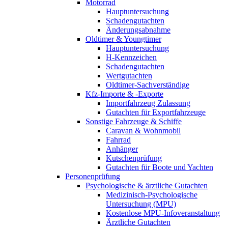
Motorrad
Hauptuntersuchung
Schadengutachten
Änderungsabnahme
Oldtimer & Youngtimer
Hauptuntersuchung
H-Kennzeichen
Schadengutachten
Wertgutachten
Oldtimer-Sachverständige
Kfz-Importe & -Exporte
Importfahrzeug Zulassung
Gutachten für Exportfahrzeuge
Sonstige Fahrzeuge & Schiffe
Caravan & Wohnmobil
Fahrrad
Anhänger
Kutschenprüfung
Gutachten für Boote und Yachten
Personenprüfung
Psychologische & ärztliche Gutachten
Medizinisch-Psychologische
Untersuchung (MPU)
Kostenlose MPU-Infoveranstaltung
Ärztliche Gutachten