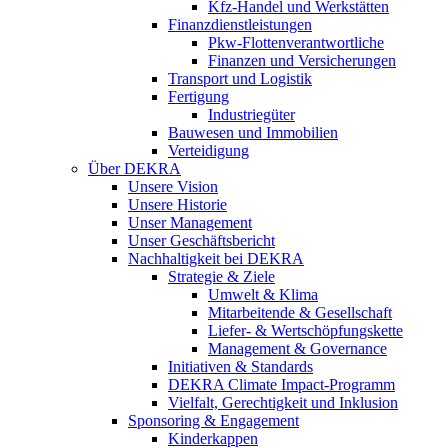
Kfz-Handel und Werkstätten
Finanzdienstleistungen
Pkw‑Flottenverantwortliche
Finanzen und Versicherungen
Transport und Logistik
Fertigung
Industriegüter
Bauwesen und Immobilien
Verteidigung
Über DEKRA
Unsere Vision
Unsere Historie
Unser Management
Unser Geschäftsbericht
Nachhaltigkeit bei DEKRA
Strategie & Ziele
Umwelt & Klima
Mitarbeitende & Gesellschaft
Liefer- & Wertschöpfungskette
Management & Governance
Initiativen & Standards
DEKRA Climate Impact-Programm
Vielfalt, Gerechtigkeit und Inklusion​
Sponsoring & Engagement
Kinderkappen