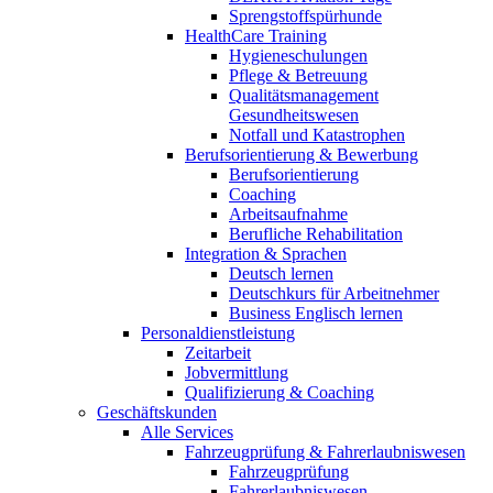
Sprengstoffspürhunde
HealthCare Training
Hygieneschulungen
Pflege & Betreuung
Qualitätsmanagement
Gesundheitswesen
Notfall und Katastrophen
Berufsorientierung & Bewerbung
Berufsorientierung
Coaching
Arbeitsaufnahme
Berufliche Rehabilitation
Integration & Sprachen
Deutsch lernen
Deutschkurs für Arbeitnehmer
Business Englisch lernen
Personaldienstleistung
Zeitarbeit
Jobvermittlung
Qualifizierung & Coaching
Geschäftskunden
Alle Services
Fahrzeugprüfung & Fahrerlaubniswesen
Fahrzeugprüfung
Fahrerlaubniswesen