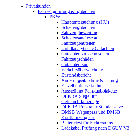
Privatkunden
Fahrzeugprüfung & -gutachten
PKW
Hauptuntersuchung (HU)
Schadengutachten
Fahrzeugbewertung
Schadensanalyse an
Fahrzeugbauteilen
Unfallanalytische Gutachten
Gutachten zu technischen
Fahrzeugschäden
Gutachten zur
Verkehrsüberwachung
Zustandsbericht
Änderungsabnahme & Tuning
Einzelbetriebserlaubnis
Ausstellung Feinstaubplakette
DEKRA Siegel für
Gebrauchtfahrzeuge
DEKRA Reparatur Stundensätze
DMSB-Wagenpass und DMSB-
Kraftfahrzeugpass
Batterietest für Elektroautos
Ladekabel Prüfung nach DGUV V3