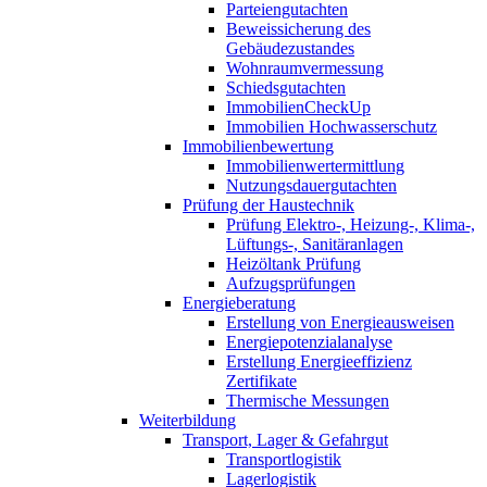
Parteiengutachten
Beweissicherung des
Gebäudezustandes
Wohnraumvermessung
Schiedsgutachten
ImmobilienCheckUp
Immobilien Hochwasserschutz
Immobilienbewertung
Immobilienwertermittlung
Nutzungsdauergutachten
Prüfung der Haustechnik
Prüfung Elektro-, Heizung-, Klima-,
Lüftungs-, Sanitäranlagen
Heizöltank Prüfung
Aufzugsprüfungen
Energieberatung
Erstellung von Energieausweisen
Energiepotenzialanalyse
Erstellung Energieeffizienz
Zertifikate
Thermische Messungen
Weiterbildung
Transport, Lager & Gefahrgut
Transportlogistik
Lagerlogistik