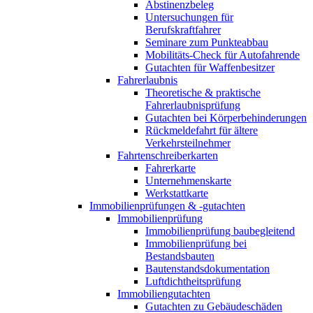
Abstinenzbeleg
Untersuchungen für
Berufskraftfahrer
Seminare zum Punkteabbau
Mobilitäts-Check für Autofahrende
Gutachten für Waffenbesitzer
Fahrerlaubnis
Theoretische & praktische
Fahrerlaubnisprüfung
Gutachten bei Körperbehinderungen
Rückmeldefahrt für ältere
Verkehrsteilnehmer
Fahrtenschreiberkarten
Fahrerkarte
Unternehmenskarte
Werkstattkarte
Immobilienprüfungen & -gutachten
Immobilienprüfung
Immobilienprüfung baubegleitend
Immobilienprüfung bei
Bestandsbauten
Bautenstandsdokumentation
Luftdichtheitsprüfung
Immobiliengutachten
Gutachten zu Gebäudeschäden