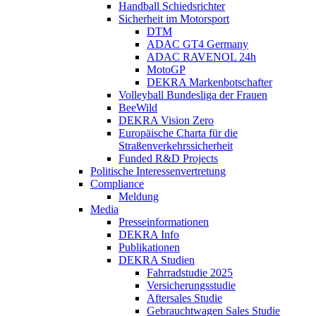
Handball Schiedsrichter
Sicherheit im Motorsport
DTM
ADAC GT4 Germany
ADAC RAVENOL 24h
MotoGP
DEKRA Markenbotschafter
Volleyball Bundesliga der Frauen
BeeWild
DEKRA Vision Zero
Europäische Charta für die
Straßenverkehrssicherheit
Funded R&D Projects
Politische Interessenvertretung
Compliance
Meldung
Media
Presseinformationen
DEKRA Info
Publikationen
DEKRA Studien
Fahrradstudie 2025
Versicherungsstudie
Aftersales Studie
Gebrauchtwagen Sales Studie