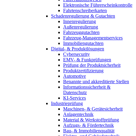
Elektronische Führerscheinkontrolle
Fahrtenschreiberkarten
Schadenregulierung & Gutachten
Innenregulierung
Außenregulierung
Fahrzeuggutachten
Fahrzeug-Managementservices
Immobiliengutachten
Digital- & Produktlösungen
Cybersecurity
EMV- & Funkprüfungen
Prüfung der Produktsicherheit
Produktzertifizierung
Automotive
Benannte und akkreditierte Stellen
Informationssicherheit &
Datenschutz
KI-Services
Industrieprüfung
Maschinen- & Gerätesicherheit
Anlagentechnik
Material & Werkstoffprüfung
Aufzugs- & Fördertechnik
Bau- & Immobilienqualität