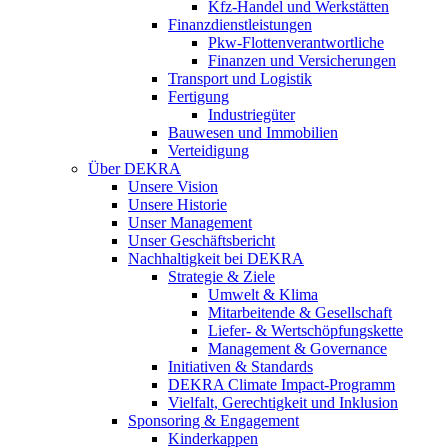
Kfz-Handel und Werkstätten
Finanzdienstleistungen
Pkw‑Flottenverantwortliche
Finanzen und Versicherungen
Transport und Logistik
Fertigung
Industriegüter
Bauwesen und Immobilien
Verteidigung
Über DEKRA
Unsere Vision
Unsere Historie
Unser Management
Unser Geschäftsbericht
Nachhaltigkeit bei DEKRA
Strategie & Ziele
Umwelt & Klima
Mitarbeitende & Gesellschaft
Liefer- & Wertschöpfungskette
Management & Governance
Initiativen & Standards
DEKRA Climate Impact-Programm
Vielfalt, Gerechtigkeit und Inklusion​
Sponsoring & Engagement
Kinderkappen