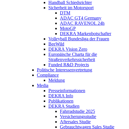
Handball Schiedsrichter
Sicherheit im Motorsport
DTM
ADAC GT4 Germany
ADAC RAVENOL 24h
MotoGP
DEKRA Markenbotschafter
Volleyball Bundesliga der Frauen
BeeWild
DEKRA Vision Zero
Europäische Charta für die
Straßenverkehrssicherheit
Funded R&D Projects
Politische Interessenvertretung
Compliance
Meldung
Media
Presseinformationen
DEKRA Info
Publikationen
DEKRA Studien
Fahrradstudie 2025
Versicherungsstudie
Aftersales Studie
Gebrauchtwagen Sales Studie