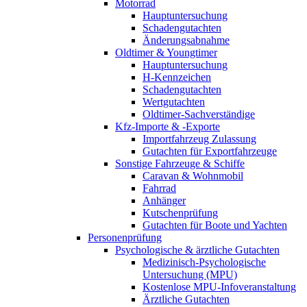
Motorrad
Hauptuntersuchung
Schadengutachten
Änderungsabnahme
Oldtimer & Youngtimer
Hauptuntersuchung
H-Kennzeichen
Schadengutachten
Wertgutachten
Oldtimer-Sachverständige
Kfz-Importe & -Exporte
Importfahrzeug Zulassung
Gutachten für Exportfahrzeuge
Sonstige Fahrzeuge & Schiffe
Caravan & Wohnmobil
Fahrrad
Anhänger
Kutschenprüfung
Gutachten für Boote und Yachten
Personenprüfung
Psychologische & ärztliche Gutachten
Medizinisch-Psychologische
Untersuchung (MPU)
Kostenlose MPU-Infoveranstaltung
Ärztliche Gutachten