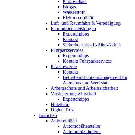
Photovoltaik
Biogas
Wasserstoff
Elektromobilität
Luft- und Raumfahrt & Verteidigung
Fahrraddienstleistungen
Expertentipps
Kontakt
Sicherheitstests E-Bike-Akkus
Fuhrparkservices
Expertentipps
Kontakt Fuhrparkservices
Kfz-Gewerbe
Kontakt
Betreiberpflichtenmanagement für
Autohaus und Werkstatt
Arbeitsschutz und Arbeitssicherheit
Versicherungswirtschaft
Expertentipps
Hotellerie
Digital Trust
Branchen
Automobilität
Automobilhersteller
Automobilzulieferer