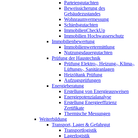
Parteiengutachten
Beweissicherung des
Gebäudezustandes
Wohnraumvermessung
Schiedsgutachten
ImmobilienCheckUp
Immobilien Hochwasserschutz
Immobilienbewertung
Immobilienwertermittlung
Nutzungsdauergutachten
Prüfung der Haustechnik
Prüfung Elektro-, Heizung-, Klima-,
Lüftungs-, Sanitäranlagen
Heizöltank Prüfung
Aufzugsprüfungen
Energieberatung
Erstellung von Energieausweisen
Energiepotenzialanalyse
Erstellung Energieeffizienz
Zertifikate
Thermische Messungen
Weiterbildung
Transport, Lager & Gefahrgut
Transportlogistik
Lagerlogistik