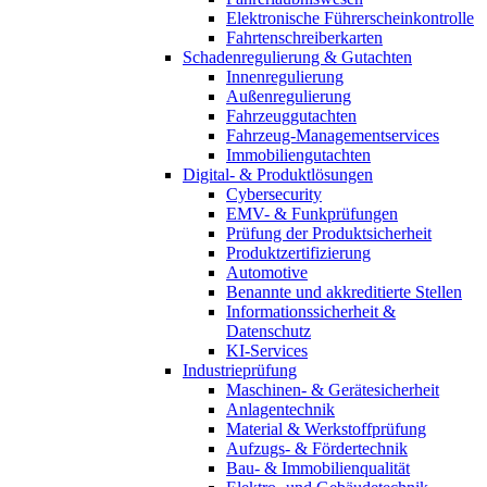
Elektronische Führerscheinkontrolle
Fahrtenschreiberkarten
Schadenregulierung & Gutachten
Innenregulierung
Außenregulierung
Fahrzeuggutachten
Fahrzeug-Managementservices
Immobiliengutachten
Digital- & Produktlösungen
Cybersecurity
EMV- & Funkprüfungen
Prüfung der Produktsicherheit
Produktzertifizierung
Automotive
Benannte und akkreditierte Stellen
Informationssicherheit &
Datenschutz
KI-Services
Industrieprüfung
Maschinen- & Gerätesicherheit
Anlagentechnik
Material & Werkstoffprüfung
Aufzugs- & Fördertechnik
Bau- & Immobilienqualität