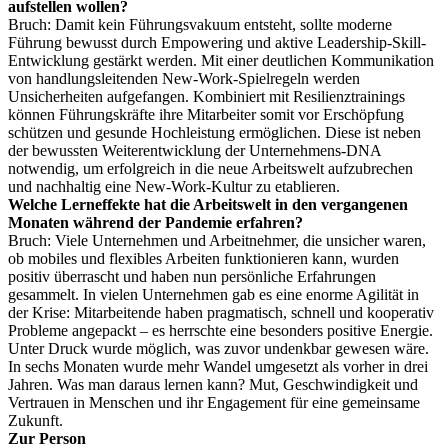
aufstellen wollen?
Bruch: Damit kein Führungsvakuum entsteht, sollte moderne
Führung bewusst durch Empowering und aktive Leader­ship-Skill-
Entwicklung gestärkt werden. Mit einer deutlichen Kommunikation
von handlungsleitenden New-Work-Spiel­regeln werden
Unsicherheiten aufgefangen. Kombiniert mit Resilienztrainings
können Führungskräfte ihre Mitarbeiter somit vor Erschöpfung
schützen und gesunde Hochleistung ermöglichen. Diese ist neben
der bewussten Weiterentwicklung der Unternehmens-DNA
notwendig, um erfolgreich in die neue Arbeitswelt aufzubrechen
und nachhaltig eine New-Work-Kultur zu etablieren.
Welche Lerneffekte hat die Arbeitswelt in den vergangenen
Monaten während der Pandemie erfahren?
Bruch: Viele Unternehmen und Arbeitnehmer, die unsicher waren,
ob mobiles und flexibles Arbeiten funktionieren kann, wurden
positiv überrascht und haben nun persönliche Erfahrungen
gesammelt. In vielen Unternehmen gab es eine enorme Agilität in
der Krise: Mitarbeitende haben pragmatisch, schnell und kooperativ
Probleme angepackt – es herrschte eine besonders positive Energie.
Unter Druck wurde möglich, was zuvor undenkbar gewesen wäre.
In sechs Monaten wurde mehr Wandel umgesetzt als vorher in drei
Jahren. Was man daraus lernen kann? Mut, Geschwindigkeit und
Vertrauen in Menschen und ihr Engagement für eine gemeinsame
Zukunft.
Zur Person