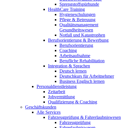
Sprengstoffspürhunde
HealthCare Training
Hygieneschulungen
Pflege & Betreuung
Qualitätsmanagement
Gesundheitswesen
Notfall und Katastrophen
Berufsorientierung & Bewerbung
Berufsorientierung
Coaching
Arbeitsaufnahme
Berufliche Rehabilitation
Integration & Sprachen
Deutsch lernen
Deutschkurs für Arbeitnehmer
Business Englisch lernen
Personaldienstleistung
Zeitarbeit
Jobvermittlung
Qualifizierung & Coaching
Geschäftskunden
Alle Services
Fahrzeugprüfung & Fahrerlaubniswesen
Fahrzeugprüfung
Fahrerlaubniswesen