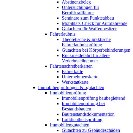
Abstinenzbeleg
Untersuchungen für
Berufskraftfahrer
Seminare zum Punkteabbau
Mobilitäts-Check für Autofahrende
Gutachten für Waffenbesitzer
Fahrerlaubnis
Theoretische & praktische
Fahrerlaubnisprüfung
Gutachten bei Körperbehinderungen
Rückmeldefahrt für ältere
Verkehrsteilnehmer
Fahrtenschreiberkarten
Fahrerkarte
Unternehmenskarte
Werkstattkarte
Immobilienprüfungen & -gutachten
Immobilienprüfung
Immobilienprüfung baubegleitend
Immobilienprüfung bei
Bestandsbauten
Bautenstandsdokumentation
Luftdichtheitsprüfung
Immobiliengutachten
Gutachten zu Gebäudeschäden