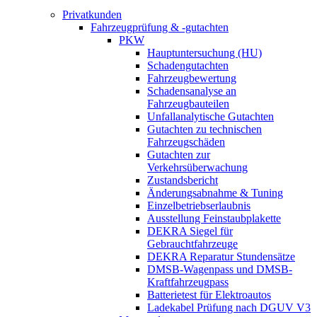
Privatkunden
Fahrzeugprüfung & -gutachten
PKW
Hauptuntersuchung (HU)
Schadengutachten
Fahrzeugbewertung
Schadensanalyse an
Fahrzeugbauteilen
Unfallanalytische Gutachten
Gutachten zu technischen
Fahrzeugschäden
Gutachten zur
Verkehrsüberwachung
Zustandsbericht
Änderungsabnahme & Tuning
Einzelbetriebserlaubnis
Ausstellung Feinstaubplakette
DEKRA Siegel für
Gebrauchtfahrzeuge
DEKRA Reparatur Stundensätze
DMSB-Wagenpass und DMSB-
Kraftfahrzeugpass
Batterietest für Elektroautos
Ladekabel Prüfung nach DGUV V3