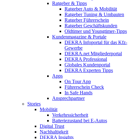
Ratgeber & Tipps
Ratgeber Auto & Mobilität
Ratgeber Tuning & Umbauten
Ratgeber Führerschein
Ratgeber Geschäftskunden
Oldtimer und Youngtimer-Tipps
Kundenmagazine & Portale
DEKRA Infoportal für das Kfz-
Gewerbe
DEKRA.net Mitgliederportal
DEKRA Professional
Globales Kundenportal
DEKRA Experten Tipps
Apps
On Tour App
Führerschein Check
In Safe Hands
Ansprechpartner
Stories
Mobilität
Verkehrssicherheit
Batteriezustand bei E-Autos
Digital Trust
Nachhaltigkeit
DEKRA Insights