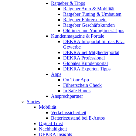
Ratgeber & Tipps
Ratgeber Auto & Mobilität
Ratgeber Tuning & Umbauten
Ratgeber Führerschein
Ratgeber Geschäftskunden
Oldtimer und Youngtimer-Tipps
Kundenmagazine & Portale
DEKRA Infoportal für das Kfz-
Gewerbe
DEKRA.net Mitgliederportal
DEKRA Professional
Globales Kundenportal
DEKRA Experten Tipps
Apps
On Tour App
Führerschein Check
In Safe Hands
Ansprechpartner
Stories
Mobilität
Verkehrssicherheit
Batteriezustand bei E-Autos
Digital Trust
Nachhaltigkeit
DEKRA Insights