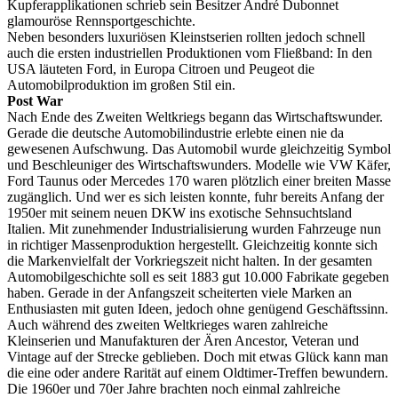
Kupferapplikationen schrieb sein Besitzer André Dubonnet
glamouröse Rennsportgeschichte.
Neben besonders luxuriösen Kleinstserien rollten jedoch schnell
auch die ersten industriellen Produktionen vom Fließband: In den
USA läuteten Ford, in Europa Citroen und Peugeot die
Automobilproduktion im großen Stil ein.
Post War
Nach Ende des Zweiten Weltkriegs begann das Wirtschaftswunder.
Gerade die deutsche Automobilindustrie erlebte einen nie da
gewesenen Aufschwung. Das Automobil wurde gleichzeitig Symbol
und Beschleuniger des Wirtschaftswunders. Modelle wie VW Käfer,
Ford Taunus oder Mercedes 170 waren plötzlich einer breiten Masse
zugänglich. Und wer es sich leisten konnte, fuhr bereits Anfang der
1950er mit seinem neuen DKW ins exotische Sehnsuchtsland
Italien. Mit zunehmender Industrialisierung wurden Fahrzeuge nun
in richtiger Massenproduktion hergestellt. Gleichzeitig konnte sich
die Markenvielfalt der Vorkriegszeit nicht halten. In der gesamten
Automobilgeschichte soll es seit 1883 gut 10.000 Fabrikate gegeben
haben. Gerade in der Anfangszeit scheiterten viele Marken an
Enthusiasten mit guten Ideen, jedoch ohne genügend Geschäftssinn.
Auch während des zweiten Weltkrieges waren zahlreiche
Kleinserien und Manufakturen der Ären Ancestor, Veteran und
Vintage auf der Strecke geblieben. Doch mit etwas Glück kann man
die eine oder andere Rarität auf einem Oldtimer-Treffen bewundern.
Die 1960er und 70er Jahre brachten noch einmal zahlreiche