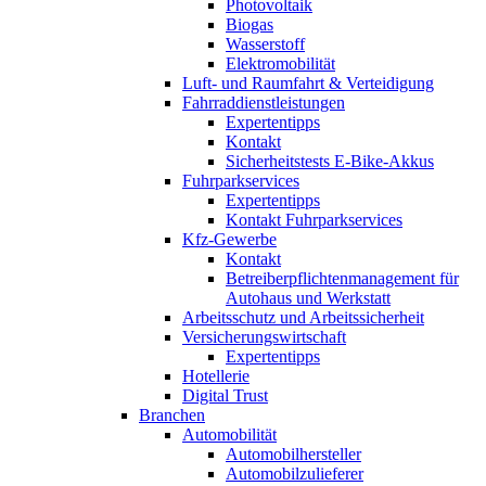
Photovoltaik
Biogas
Wasserstoff
Elektromobilität
Luft- und Raumfahrt & Verteidigung
Fahrraddienstleistungen
Expertentipps
Kontakt
Sicherheitstests E-Bike-Akkus
Fuhrparkservices
Expertentipps
Kontakt Fuhrparkservices
Kfz-Gewerbe
Kontakt
Betreiberpflichtenmanagement für
Autohaus und Werkstatt
Arbeitsschutz und Arbeitssicherheit
Versicherungswirtschaft
Expertentipps
Hotellerie
Digital Trust
Branchen
Automobilität
Automobilhersteller
Automobilzulieferer