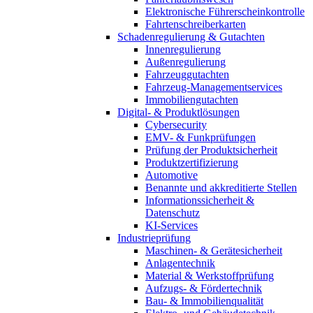
Elektronische Führerscheinkontrolle
Fahrtenschreiberkarten
Schadenregulierung & Gutachten
Innenregulierung
Außenregulierung
Fahrzeuggutachten
Fahrzeug-Managementservices
Immobiliengutachten
Digital- & Produktlösungen
Cybersecurity
EMV- & Funkprüfungen
Prüfung der Produktsicherheit
Produktzertifizierung
Automotive
Benannte und akkreditierte Stellen
Informationssicherheit &
Datenschutz
KI-Services
Industrieprüfung
Maschinen- & Gerätesicherheit
Anlagentechnik
Material & Werkstoffprüfung
Aufzugs- & Fördertechnik
Bau- & Immobilienqualität