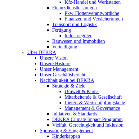
Kfz-Handel und Werkstätten
Finanzdienstleistungen
Pkw‑Flottenverantwortliche
Finanzen und Versicherungen
Transport und Logistik
Fertigung
Industriegüter
Bauwesen und Immobilien
Verteidigung
Über DEKRA
Unsere Vision
Unsere Historie
Unser Management
Unser Geschäftsbericht
Nachhaltigkeit bei DEKRA
Strategie & Ziele
Umwelt & Klima
Mitarbeitende & Gesellschaft
Liefer- & Wertschöpfungskette
Management & Governance
Initiativen & Standards
DEKRA Climate Impact-Programm
Vielfalt, Gerechtigkeit und Inklusion​
Sponsoring & Engagement
Kinderkappen