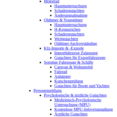
Motorrad
Hauptuntersuchung
Schadengutachten
Änderungsabnahme
Oldtimer & Youngtimer
Hauptuntersuchung
H-Kennzeichen
Schadengutachten
Wertgutachten
Oldtimer-Sachverständige
Kfz-Importe & -Exporte
Importfahrzeug Zulassung
Gutachten für Exportfahrzeuge
Sonstige Fahrzeuge & Schiffe
Caravan & Wohnmobil
Fahrrad
Anhänger
Kutschenprüfung
Gutachten für Boote und Yachten
Personenprüfung
Psychologische & ärztliche Gutachten
Medizinisch-Psychologische
Untersuchung (MPU)
Kostenlose MPU-Infoveranstaltung
Ärztliche Gutachten