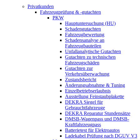
Privatkunden
Fahrzeugprüfung & -gutachten
PKW
Hauptuntersuchung (HU)
Schadengutachten
Fahrzeugbewertung
Schadensanalyse an
Fahrzeugbauteilen
Unfallanalytische Gutachten
Gutachten zu technischen
Fahrzeugschäden
Gutachten zur
Verkehrsüberwachung
Zustandsbericht
Änderungsabnahme & Tuning
Einzelbetriebserlaubnis
Ausstellung Feinstaubplakette
DEKRA Siegel für
Gebrauchtfahrzeuge
DEKRA Reparatur Stundensätze
DMSB-Wagenpass und DMSB-
Kraftfahrzeugpass
Batterietest für Elektroautos
Ladekabel Prüfung nach DGUV V3