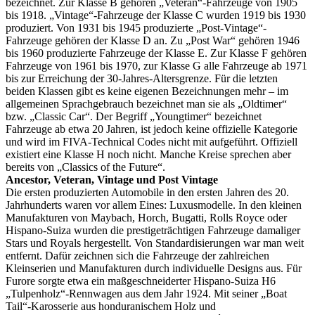
bezeichnet. Zur Klasse B gehören „Veteran“-Fahrzeuge von 1905
bis 1918. „Vintage“-Fahrzeuge der Klasse C wurden 1919 bis 1930
produziert. Von 1931 bis 1945 produzierte „Post-Vintage“-
Fahrzeuge gehören der Klasse D an. Zu „Post War“ gehören 1946
bis 1960 produzierte Fahrzeuge der Klasse E. Zur Klasse F gehören
Fahrzeuge von 1961 bis 1970, zur Klasse G alle Fahrzeuge ab 1971
bis zur Erreichung der 30-Jahres-Altersgrenze. Für die letzten
beiden Klassen gibt es keine eigenen Bezeichnungen mehr – im
allgemeinen Sprachgebrauch bezeichnet man sie als „Oldtimer“
bzw. „Classic Car“. Der Begriff „Youngtimer“ bezeichnet
Fahrzeuge ab etwa 20 Jahren, ist jedoch keine offizielle Kategorie
und wird im FIVA-Technical Codes nicht mit aufgeführt. Offiziell
existiert eine Klasse H noch nicht. Manche Kreise sprechen aber
bereits von „Classics of the Future“.
Ancestor, Veteran, Vintage und Post Vintage
Die ersten produzierten Automobile in den ersten Jahren des 20.
Jahrhunderts waren vor allem Eines: Luxusmodelle. In den kleinen
Manufakturen von Maybach, Horch, Bugatti, Rolls Royce oder
Hispano-Suiza wurden die prestigeträchtigen Fahrzeuge damaliger
Stars und Royals hergestellt. Von Standardisierungen war man weit
entfernt. Dafür zeichnen sich die Fahrzeuge der zahlreichen
Kleinserien und Manufakturen durch individuelle Designs aus. Für
Furore sorgte etwa ein maßgeschneiderter Hispano-Suiza H6
„Tulpenholz“-Rennwagen aus dem Jahr 1924. Mit seiner „Boat
Tail“-Karosserie aus honduranischem Holz und