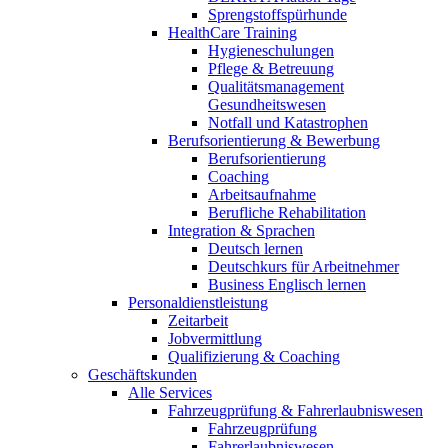
Sprengstoffspürhunde
HealthCare Training
Hygieneschulungen
Pflege & Betreuung
Qualitätsmanagement
Gesundheitswesen
Notfall und Katastrophen
Berufsorientierung & Bewerbung
Berufsorientierung
Coaching
Arbeitsaufnahme
Berufliche Rehabilitation
Integration & Sprachen
Deutsch lernen
Deutschkurs für Arbeitnehmer
Business Englisch lernen
Personaldienstleistung
Zeitarbeit
Jobvermittlung
Qualifizierung & Coaching
Geschäftskunden
Alle Services
Fahrzeugprüfung & Fahrerlaubniswesen
Fahrzeugprüfung
Fahrerlaubniswesen