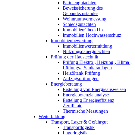
Parteiengutachten
Beweissicherung des
Gebäudezustandes
Wohnraumvermessung
Schiedsgutachten
ImmobilienCheckUp
Immobilien Hochwasserschutz
Immobilienbewertung
Immobilienwertermittlung
Nutzungsdauergutachten
Prüfung der Haustechnik
Prüfung Elektro-, Heizung-, Klima-,
Lüftungs-, Sanitäranlagen
Heizöltank Prüfung
Aufzugsprüfungen
Energieberatung
Erstellung von Energieausweisen
Energiepotenzialanalyse
Erstellung Energieeffizienz
Zertifikate
Thermische Messungen
Weiterbildung
Transport, Lager & Gefahrgut
Transportlogistik
Lagerlogistik