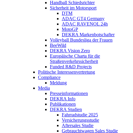
Handball Schiedsrichter
Sicherheit im Motorsport
DTM
ADAC GT4 Germany
ADAC RAVENOL 24h
MotoGP
DEKRA Markenbotschafter
Volleyball Bundesliga der Frauen
BeeWild
DEKRA Vision Zero
Europäische Charta für die
Straßenverkehrssicherheit
Funded R&D Projects
Politische Interessenvertretung
Compliance
Meldung
Media
Presseinformationen
DEKRA Info
Publikationen
DEKRA Studien
Fahrradstudie 2025
Versicherungsstudie
Aftersales Studie
Gebrauchtwagen Sales Studie