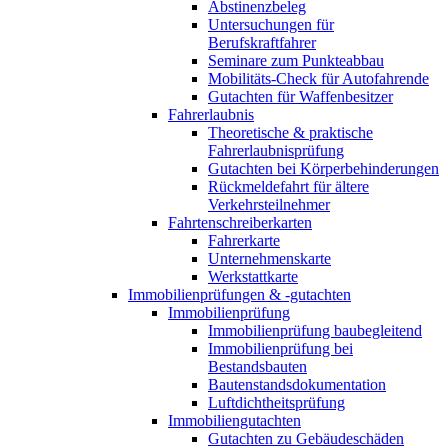
Abstinenzbeleg
Untersuchungen für
Berufskraftfahrer
Seminare zum Punkteabbau
Mobilitäts-Check für Autofahrende
Gutachten für Waffenbesitzer
Fahrerlaubnis
Theoretische & praktische
Fahrerlaubnisprüfung
Gutachten bei Körperbehinderungen
Rückmeldefahrt für ältere
Verkehrsteilnehmer
Fahrtenschreiberkarten
Fahrerkarte
Unternehmenskarte
Werkstattkarte
Immobilienprüfungen & -gutachten
Immobilienprüfung
Immobilienprüfung baubegleitend
Immobilienprüfung bei
Bestandsbauten
Bautenstandsdokumentation
Luftdichtheitsprüfung
Immobiliengutachten
Gutachten zu Gebäudeschäden