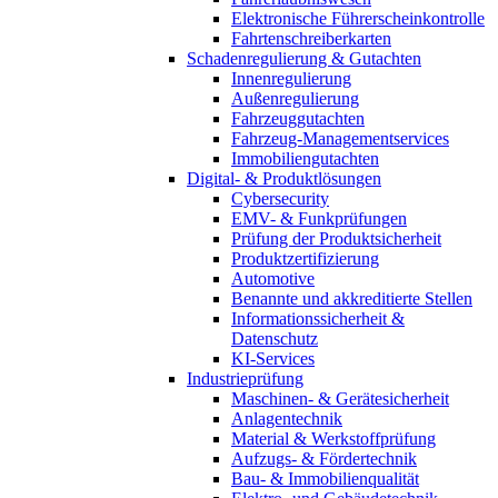
Elektronische Führerscheinkontrolle
Fahrtenschreiberkarten
Schadenregulierung & Gutachten
Innenregulierung
Außenregulierung
Fahrzeuggutachten
Fahrzeug-Managementservices
Immobiliengutachten
Digital- & Produktlösungen
Cybersecurity
EMV- & Funkprüfungen
Prüfung der Produktsicherheit
Produktzertifizierung
Automotive
Benannte und akkreditierte Stellen
Informationssicherheit &
Datenschutz
KI-Services
Industrieprüfung
Maschinen- & Gerätesicherheit
Anlagentechnik
Material & Werkstoffprüfung
Aufzugs- & Fördertechnik
Bau- & Immobilienqualität