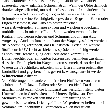
stark befahrenen Straßen ist der Wagen Einflüssen von außen
ausgesetzt, bspw. salzigem Schneematsch. Wenn der Oldie dennoch
draußen abgestellt wird, muss daher besonders auf den äußeren als
auch inneren Schutz des Wagens geachtet werden. Damit sich kein
Schmutz oder keine Feuchtigkeit, bspw. durch Regen, in Falten oder
Fugen ansammeln, das Auto am besten mit einer
wasserabweisenden, atmungsaktiven und weichen Abdeckung
umhüllen – nicht mit einer Folie. Somit werden vermeintlichen
Kratzern, Korrosionsschäden und Schimmelbildung am Auto
vorgesorgt. Auch im Innenraum kann der Wagen geschützt werden:
die Abdeckung verhindert, dass Kunststoffe, Leder und weitere
Stoffe durch UV-Licht ausbleichen, spröde und brüchig werden und
es somit zur Beschädigung der Oberflächen kommt. Ein
Luftentfeuchter oder ein Karton Katzenstreu verhindern zusätzlich,
dass sich Feuchtigkeit im Wageninneren sammelt, da so der Luft im
Wagen die Feuchtigkeit entzogen wird. Diese müssen regelmäßig
kontrolliert und gegebenenfalls geleert bzw. ausgetauscht werden.
Winterschlaf drinnen
Vor Witterungen und anderen natürlichen Einflüssen von außen
schützt ein Stellplatz in Hallen oder Scheunen ideal. Da das
natürlich nicht jedem Oldie-Enthusiast zur Verfügung steht, bieten
Unternehmen in Großstädten auch Unterstellplätze an. Der
Stellraum muss trocken sein und eine Durchlüftung sollte
gewährleistet werden. Leicht geöffnete Wagenfenster helfen dabei
Schimmel im Innenraum zu vermeiden – auch hier ist ein