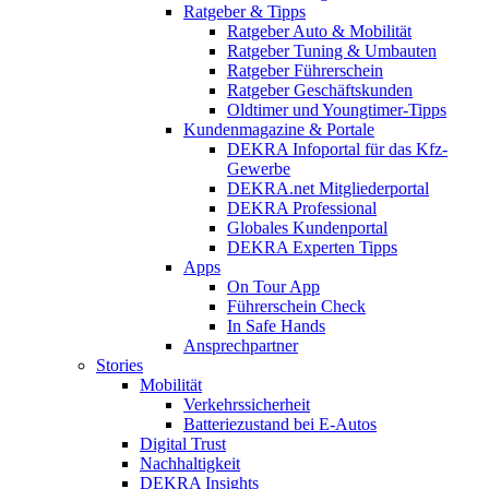
Ratgeber & Tipps
Ratgeber Auto & Mobilität
Ratgeber Tuning & Umbauten
Ratgeber Führerschein
Ratgeber Geschäftskunden
Oldtimer und Youngtimer-Tipps
Kundenmagazine & Portale
DEKRA Infoportal für das Kfz-
Gewerbe
DEKRA.net Mitgliederportal
DEKRA Professional
Globales Kundenportal
DEKRA Experten Tipps
Apps
On Tour App
Führerschein Check
In Safe Hands
Ansprechpartner
Stories
Mobilität
Verkehrssicherheit
Batteriezustand bei E-Autos
Digital Trust
Nachhaltigkeit
DEKRA Insights