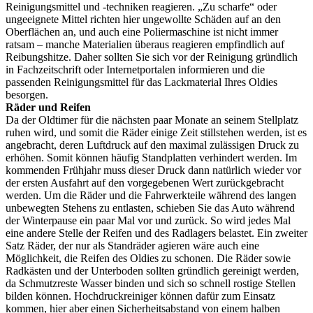
Reinigungsmittel und -techniken reagieren. „Zu scharfe“ oder
ungeeignete Mittel richten hier ungewollte Schäden auf an den
Oberflächen an, und auch eine Poliermaschine ist nicht immer
ratsam – manche Materialien überaus reagieren empfindlich auf
Reibungshitze. Daher sollten Sie sich vor der Reinigung gründlich
in Fachzeitschrift oder Internetportalen informieren und die
passenden Reinigungsmittel für das Lackmaterial Ihres Oldies
besorgen.
Räder und Reifen
Da der Oldtimer für die nächsten paar Monate an seinem Stellplatz
ruhen wird, und somit die Räder einige Zeit stillstehen werden, ist es
angebracht, deren Luftdruck auf den maximal zulässigen Druck zu
erhöhen. Somit können häufig Standplatten verhindert werden. Im
kommenden Frühjahr muss dieser Druck dann natürlich wieder vor
der ersten Ausfahrt auf den vorgegebenen Wert zurückgebracht
werden. Um die Räder und die Fahrwerkteile während des langen
unbewegten Stehens zu entlasten, schieben Sie das Auto während
der Winterpause ein paar Mal vor und zurück. So wird jedes Mal
eine andere Stelle der Reifen und des Radlagers belastet. Ein zweiter
Satz Räder, der nur als Standräder agieren wäre auch eine
Möglichkeit, die Reifen des Oldies zu schonen. Die Räder sowie
Radkästen und der Unterboden sollten gründlich gereinigt werden,
da Schmutzreste Wasser binden und sich so schnell rostige Stellen
bilden können. Hochdruckreiniger können dafür zum Einsatz
kommen, hier aber einen Sicherheitsabstand von einem halben