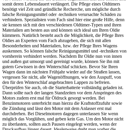
somit deren Lebensdauert verlängert. Die Pflege eines Oldtimers
benötigt viel Zeit und gründliche Recherche, um mögliche durch
falsche Reinigungsmittel oder -techniken verursachte Schäden zu
verhindern. Spezialisten vom Fach sind hier eine große Hilfe, denn
sie kennen sich mit den verschiedenen Oldtimer-Typen und ihren
Materialien am besten aus und können sich ideal um Ihren Oldie
kümmern. Natürlich besteht auch die Möglichkeit, die Pflege Ihres
Oldies an Experten vom Fach abzugeben, die sich mit allen
Besonderheiten und Materialien, bzw. der Pflege Ihres Wagens
auskennen. So können falsche Reinigungsmittel und -techniken von
vornherein verhindert werden. Nachdem Ihr Oldie nun von innen
und außen gut umsorgt und gereinigt wurde, können Sie ihn mit
gutem Gewissen in den Winterschlaf schicken. Bevor Sie Ihren
Wagen dann im nächsten Frühjahr wieder auf die Straßen lassen,
vergessen Sie nicht, alle Wagenöffnungen, wie den Auspuff, von
den für den Winterschlaf angebrachten Lappen zu befreien.
Überprüfen Sie auch, ob die Starterbatterie vollständig geladen ist.
Dann sollte nach der langen Standzeiten vor dem Anspringen des
Motors zudem erst mal für Öldruck gesorgt werden. Bei
Benzinmotoren unterbricht man hierzu die Kraftstoffzufuhr sowie
die Zündung und lässt den Motor mit dem Anlasser erst mal
durchdrehen. Bei Dieselmotoren dagegen unterlassen Sie wenn
möglich das Vorglühen, und geben kein Gas. Um den Motor nicht
zu überlasten, sollten auch Pausen eingelegt werden, wenn der
Druckaufbau länger dauert. Idealerweise dreht man vorher die