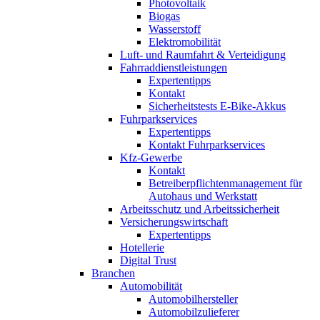
Photovoltaik
Biogas
Wasserstoff
Elektromobilität
Luft- und Raumfahrt & Verteidigung
Fahrraddienstleistungen
Expertentipps
Kontakt
Sicherheitstests E-Bike-Akkus
Fuhrparkservices
Expertentipps
Kontakt Fuhrparkservices
Kfz-Gewerbe
Kontakt
Betreiberpflichtenmanagement für
Autohaus und Werkstatt
Arbeitsschutz und Arbeitssicherheit
Versicherungswirtschaft
Expertentipps
Hotellerie
Digital Trust
Branchen
Automobilität
Automobilhersteller
Automobilzulieferer