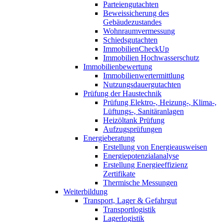
Parteiengutachten
Beweissicherung des
Gebäudezustandes
Wohnraumvermessung
Schiedsgutachten
ImmobilienCheckUp
Immobilien Hochwasserschutz
Immobilienbewertung
Immobilienwertermittlung
Nutzungsdauergutachten
Prüfung der Haustechnik
Prüfung Elektro-, Heizung-, Klima-,
Lüftungs-, Sanitäranlagen
Heizöltank Prüfung
Aufzugsprüfungen
Energieberatung
Erstellung von Energieausweisen
Energiepotenzialanalyse
Erstellung Energieeffizienz
Zertifikate
Thermische Messungen
Weiterbildung
Transport, Lager & Gefahrgut
Transportlogistik
Lagerlogistik