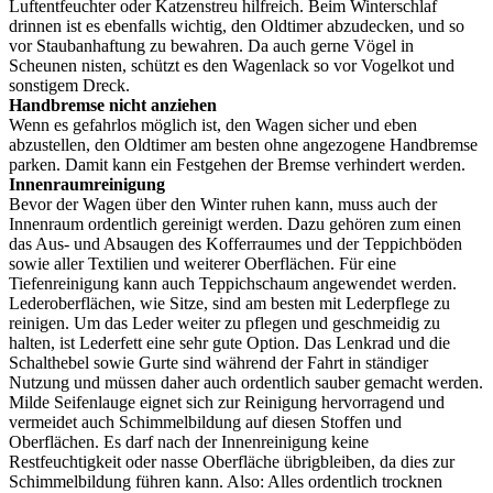
Luftentfeuchter oder Katzenstreu hilfreich. Beim Winterschlaf
drinnen ist es ebenfalls wichtig, den Oldtimer abzudecken, und so
vor Staubanhaftung zu bewahren. Da auch gerne Vögel in
Scheunen nisten, schützt es den Wagenlack so vor Vogelkot und
sonstigem Dreck.
Handbremse nicht anziehen
Wenn es gefahrlos möglich ist, den Wagen sicher und eben
abzustellen, den Oldtimer am besten ohne angezogene Handbremse
parken. Damit kann ein Festgehen der Bremse verhindert werden.
Innenraumreinigung
Bevor der Wagen über den Winter ruhen kann, muss auch der
Innenraum ordentlich gereinigt werden. Dazu gehören zum einen
das Aus- und Absaugen des Kofferraumes und der Teppichböden
sowie aller Textilien und weiterer Oberflächen. Für eine
Tiefenreinigung kann auch Teppichschaum angewendet werden.
Lederoberflächen, wie Sitze, sind am besten mit Lederpflege zu
reinigen. Um das Leder weiter zu pflegen und geschmeidig zu
halten, ist Lederfett eine sehr gute Option. Das Lenkrad und die
Schalthebel sowie Gurte sind während der Fahrt in ständiger
Nutzung und müssen daher auch ordentlich sauber gemacht werden.
Milde Seifenlauge eignet sich zur Reinigung hervorragend und
vermeidet auch Schimmelbildung auf diesen Stoffen und
Oberflächen. Es darf nach der Innenreinigung keine
Restfeuchtigkeit oder nasse Oberfläche übrigbleiben, da dies zur
Schimmelbildung führen kann. Also: Alles ordentlich trocknen