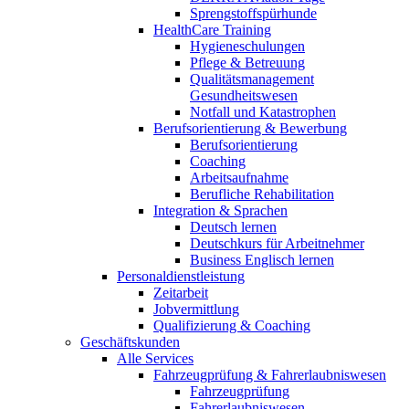
Sprengstoffspürhunde
HealthCare Training
Hygieneschulungen
Pflege & Betreuung
Qualitätsmanagement
Gesundheitswesen
Notfall und Katastrophen
Berufsorientierung & Bewerbung
Berufsorientierung
Coaching
Arbeitsaufnahme
Berufliche Rehabilitation
Integration & Sprachen
Deutsch lernen
Deutschkurs für Arbeitnehmer
Business Englisch lernen
Personaldienstleistung
Zeitarbeit
Jobvermittlung
Qualifizierung & Coaching
Geschäftskunden
Alle Services
Fahrzeugprüfung & Fahrerlaubniswesen
Fahrzeugprüfung
Fahrerlaubniswesen