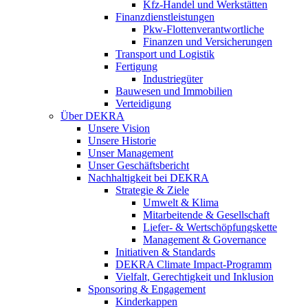
Kfz-Handel und Werkstätten
Finanzdienstleistungen
Pkw‑Flottenverantwortliche
Finanzen und Versicherungen
Transport und Logistik
Fertigung
Industriegüter
Bauwesen und Immobilien
Verteidigung
Über DEKRA
Unsere Vision
Unsere Historie
Unser Management
Unser Geschäftsbericht
Nachhaltigkeit bei DEKRA
Strategie & Ziele
Umwelt & Klima
Mitarbeitende & Gesellschaft
Liefer- & Wertschöpfungskette
Management & Governance
Initiativen & Standards
DEKRA Climate Impact-Programm
Vielfalt, Gerechtigkeit und Inklusion​
Sponsoring & Engagement
Kinderkappen