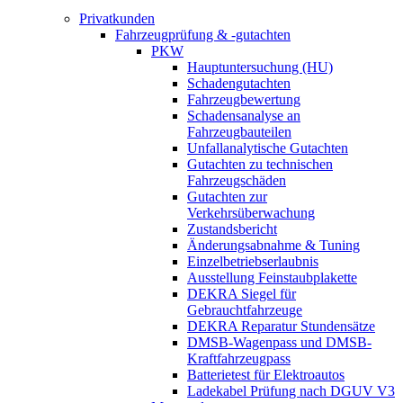
Privatkunden
Fahrzeugprüfung & -gutachten
PKW
Hauptuntersuchung (HU)
Schadengutachten
Fahrzeugbewertung
Schadensanalyse an
Fahrzeugbauteilen
Unfallanalytische Gutachten
Gutachten zu technischen
Fahrzeugschäden
Gutachten zur
Verkehrsüberwachung
Zustandsbericht
Änderungsabnahme & Tuning
Einzelbetriebserlaubnis
Ausstellung Feinstaubplakette
DEKRA Siegel für
Gebrauchtfahrzeuge
DEKRA Reparatur Stundensätze
DMSB-Wagenpass und DMSB-
Kraftfahrzeugpass
Batterietest für Elektroautos
Ladekabel Prüfung nach DGUV V3