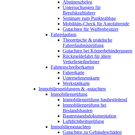
Abstinenzbeleg
Untersuchungen für
Berufskraftfahrer
Seminare zum Punkteabbau
Mobilitäts-Check für Autofahrende
Gutachten für Waffenbesitzer
Fahrerlaubnis
Theoretische & praktische
Fahrerlaubnisprüfung
Gutachten bei Körperbehinderungen
Rückmeldefahrt für ältere
Verkehrsteilnehmer
Fahrtenschreiberkarten
Fahrerkarte
Unternehmenskarte
Werkstattkarte
Immobilienprüfungen & -gutachten
Immobilienprüfung
Immobilienprüfung baubegleitend
Immobilienprüfung bei
Bestandsbauten
Bautenstandsdokumentation
Luftdichtheitsprüfung
Immobiliengutachten
Gutachten zu Gebäudeschäden