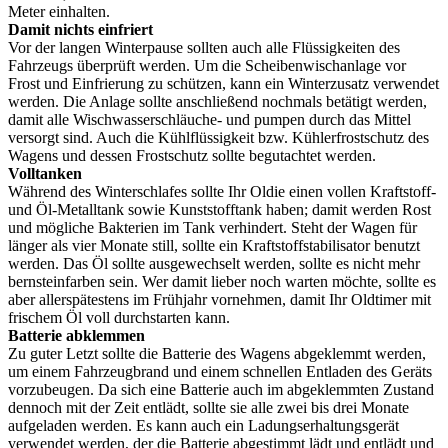
Meter einhalten.
Damit nichts einfriert
Vor der langen Winterpause sollten auch alle Flüssigkeiten des
Fahrzeugs überprüft werden. Um die Scheibenwischanlage vor
Frost und Einfrierung zu schützen, kann ein Winterzusatz verwendet
werden. Die Anlage sollte anschließend nochmals betätigt werden,
damit alle Wischwasserschläuche- und pumpen durch das Mittel
versorgt sind. Auch die Kühlflüssigkeit bzw. Kühlerfrostschutz des
Wagens und dessen Frostschutz sollte begutachtet werden.
Volltanken
Während des Winterschlafes sollte Ihr Oldie einen vollen Kraftstoff-
und Öl-Metalltank sowie Kunststofftank haben; damit werden Rost
und mögliche Bakterien im Tank verhindert. Steht der Wagen für
länger als vier Monate still, sollte ein Kraftstoffstabilisator benutzt
werden. Das Öl sollte ausgewechselt werden, sollte es nicht mehr
bernsteinfarben sein. Wer damit lieber noch warten möchte, sollte es
aber allerspätestens im Frühjahr vornehmen, damit Ihr Oldtimer mit
frischem Öl voll durchstarten kann.
Batterie abklemmen
Zu guter Letzt sollte die Batterie des Wagens abgeklemmt werden,
um einem Fahrzeugbrand und einem schnellen Entladen des Geräts
vorzubeugen. Da sich eine Batterie auch im abgeklemmten Zustand
dennoch mit der Zeit entlädt, sollte sie alle zwei bis drei Monate
aufgeladen werden. Es kann auch ein Ladungserhaltungsgerät
verwendet werden, der die Batterie abgestimmt lädt und entlädt und