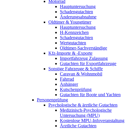
Motorrad
Hauptuntersuchung
Schadengutachten
Änderungsabnahme
Oldtimer & Youngtimer
Hauptuntersuchung
H-Kennzeichen
Schadengutachten
Wertgutachten
Oldtimer-Sachverständige
Kfz-Importe & -Exporte
Importfahrzeug Zulassung
Gutachten für Exportfahrzeuge
Sonstige Fahrzeuge & Schiffe
Caravan & Wohnmobil
Fahrrad
Anhänger
Kutschenprüfung
Gutachten für Boote und Yachten
Personenprüfung
Psychologische & ärztliche Gutachten
Medizinisch-Psychologische
Untersuchung (MPU)
Kostenlose MPU-Infoveranstaltung
Ärztliche Gutachten