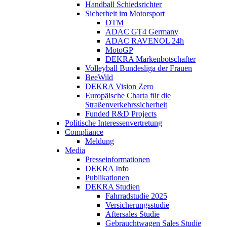
Handball Schiedsrichter
Sicherheit im Motorsport
DTM
ADAC GT4 Germany
ADAC RAVENOL 24h
MotoGP
DEKRA Markenbotschafter
Volleyball Bundesliga der Frauen
BeeWild
DEKRA Vision Zero
Europäische Charta für die
Straßenverkehrssicherheit
Funded R&D Projects
Politische Interessenvertretung
Compliance
Meldung
Media
Presseinformationen
DEKRA Info
Publikationen
DEKRA Studien
Fahrradstudie 2025
Versicherungsstudie
Aftersales Studie
Gebrauchtwagen Sales Studie