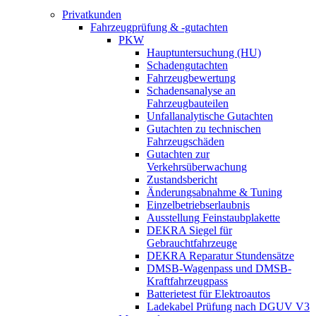
Privatkunden
Fahrzeugprüfung & -gutachten
PKW
Hauptuntersuchung (HU)
Schadengutachten
Fahrzeugbewertung
Schadensanalyse an
Fahrzeugbauteilen
Unfallanalytische Gutachten
Gutachten zu technischen
Fahrzeugschäden
Gutachten zur
Verkehrsüberwachung
Zustandsbericht
Änderungsabnahme & Tuning
Einzelbetriebserlaubnis
Ausstellung Feinstaubplakette
DEKRA Siegel für
Gebrauchtfahrzeuge
DEKRA Reparatur Stundensätze
DMSB-Wagenpass und DMSB-
Kraftfahrzeugpass
Batterietest für Elektroautos
Ladekabel Prüfung nach DGUV V3