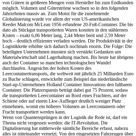
von Gütern in größeren Mengen vom Hersteller bis zum Endkunden
möglich. Volumen und Güterströme wuchsen so in den folgenden
Jahrzehnten massiv an. Zum Motor für die zunehmende
Globalisierung wurde vor allem der vom US-amerikanischen
Reeder Malcom McLean 1956 erfundene 20-Fuß-Container. Die bis
dato als Stückgut transportierten Waren konnten in den stählernen
Kisten – exakt 6,06 Meter lang, 2,44 Meter breit und 2,59 Meter
hoch – deutlich effizienter verladen werden. Die Produktivität in der
Logistikkette erhöhte sich dadurch nochmals enorm. Die Folge: Die
beteiligten Unternehmen mussten sich verstärkt Gedanken um
Materialwirtschaft und Lagerhaltung machen. Bis heute hat übrigens
auch der Container so manchen technologischen Wandel
durchlaufen. Angesichts der hohen Kosten des
Leercontainertransports, die weltweit mit jährlich 25 Milliarden Euro
zu Buche schlagen, entwickelte zum Beispiel das niederländische
Start-up-Unternehmen Holland Container Innovations den faltbaren
Container. Die Platzersparnis beträgt dabei gut 75 Prozent, sodass
die transportierten Leercontainer an Bord eines Frachters, auf der
Schiene oder auf einem Lkw-Auflieger deutlich weniger Platz
einnehmen, womit ein höheres Volumen an Leercon­tainern oder
Fracht transportiert werden kann.
Wenn von Quantensprüngen in der Logistik die Rede ist, darf ein
Thema nicht vergessen werden: die IT-Revolution. Die
Digitalisierung hat mittlerweile sämtliche Bereiche erfasst, nahezu
alles ist miteinander vernetzt. Von den eingesetzten Fahrzeugen über