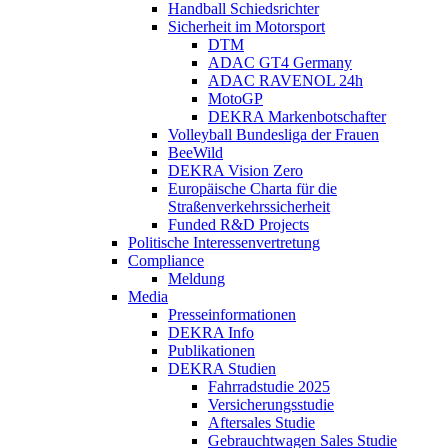
Handball Schiedsrichter
Sicherheit im Motorsport
DTM
ADAC GT4 Germany
ADAC RAVENOL 24h
MotoGP
DEKRA Markenbotschafter
Volleyball Bundesliga der Frauen
BeeWild
DEKRA Vision Zero
Europäische Charta für die
Straßenverkehrssicherheit
Funded R&D Projects
Politische Interessenvertretung
Compliance
Meldung
Media
Presseinformationen
DEKRA Info
Publikationen
DEKRA Studien
Fahrradstudie 2025
Versicherungsstudie
Aftersales Studie
Gebrauchtwagen Sales Studie