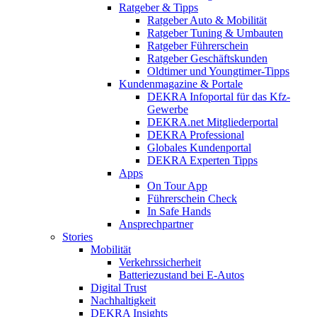
Ratgeber & Tipps
Ratgeber Auto & Mobilität
Ratgeber Tuning & Umbauten
Ratgeber Führerschein
Ratgeber Geschäftskunden
Oldtimer und Youngtimer-Tipps
Kundenmagazine & Portale
DEKRA Infoportal für das Kfz-
Gewerbe
DEKRA.net Mitgliederportal
DEKRA Professional
Globales Kundenportal
DEKRA Experten Tipps
Apps
On Tour App
Führerschein Check
In Safe Hands
Ansprechpartner
Stories
Mobilität
Verkehrssicherheit
Batteriezustand bei E-Autos
Digital Trust
Nachhaltigkeit
DEKRA Insights