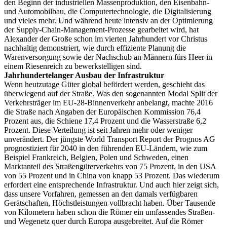
den Beginn der industriellen Massenproduktion, den Eisenbahn-
und Automobilbau, die Computertechnologie, die Digitalisierung
und vieles mehr. Und während heute intensiv an der Optimierung
der Supply-Chain-Management-Prozesse gearbeitet wird, hat
Alexander der Große schon im vierten Jahrhundert vor Christus
nachhaltig demonstriert, wie durch effiziente Planung die
Warenversorgung sowie der Nachschub an Männern fürs Heer in
einem Riesenreich zu bewerkstelligen sind.
Jahrhundertelanger Ausbau der Infrastruktur
Wenn heutzutage Güter global befördert werden, geschieht das
überwiegend auf der Straße. Was den sogenannten Modal Split der
Verkehrsträger im EU-28-Binnenverkehr anbelangt, machte 2016
die Straße nach Angaben der Europäischen Kommission 76,4
Prozent aus, die Schiene 17,4 Prozent und die Wasserstraße 6,2
Prozent. Diese Verteilung ist seit Jahren mehr oder weniger
unverändert. Der jüngste World Transport Report der Prognos AG
prognostiziert für 2040 in den führenden EU-Ländern, wie zum
Beispiel Frankreich, Belgien, Polen und Schweden, einen
Marktanteil des Straßengüterverkehrs von 75 Prozent, in den USA
von 55 Prozent und in China von knapp 53 Prozent. Das wiederum
erfordert eine entsprechende Infrastruktur. Und auch hier zeigt sich,
dass unsere Vorfahren, gemessen an den damals verfügbaren
Gerätschaften, Höchstleistungen vollbracht haben. Über Tausende
von Kilometern haben schon die Römer ein umfassendes Straßen-
und Wegenetz quer durch Europa ausgebreitet. Auf die Römer