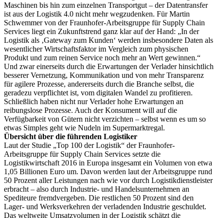
Maschinen bis hin zum einzelnen Transportgut – der Datentransfer
ist aus der Logistik 4.0 nicht mehr wegzudenken. Für Martin
Schwemmer von der Fraunhofer-Arbeitsgruppe für Supply Chain
Services liegt ein Zukunftstrend ganz klar auf der Hand: „In der
Logistik als ‚Gateway zum Kunden‘ werden insbesondere Daten als
wesentlicher Wirtschaftsfaktor im Vergleich zum physischen
Produkt und zum reinen Service noch mehr an Wert gewinnen.“
Und zwar einerseits durch die Erwartungen der Verlader hinsichtlich
besserer Vernetzung, Kommunikation und von mehr Transparenz
für agilere Prozesse, andererseits durch die Branche selbst, die
geradezu verpflichtet ist, vom digitalen Wandel zu profitieren.
Schließlich haben nicht nur Verlader hohe Erwartungen an
reibungslose Prozesse. Auch der Konsument will auf die
Verfügbarkeit von Gütern nicht verzichten – selbst wenn es um so
etwas Simples geht wie Nudeln im Supermarktregal.
Übersicht über die führenden Logistiker
Laut der Studie „Top 100 der Logistik“ der Fraunhofer-
Arbeitsgruppe für Supply Chain Services setzte die
Logistikwirtschaft 2016 in Europa insgesamt ein Volumen von etwa
1,05 Billionen Euro um. Davon werden laut der Arbeitsgruppe rund
50 Prozent aller Leistungen nach wie vor durch Logistikdienstleister
erbracht – also durch Industrie- und Handelsunternehmen an
Spediteure fremdvergeben. Die restlichen 50 Prozent sind den
Lager- und Werksverkehren der verladenden Industrie geschuldet.
Das weltweite Umsatzvolumen in der Logistik schätzt die