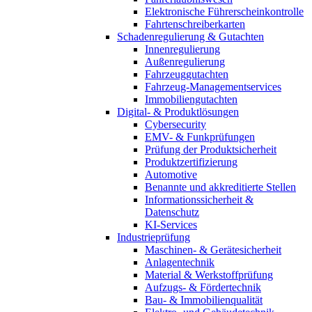
Elektronische Führerscheinkontrolle
Fahrtenschreiberkarten
Schadenregulierung & Gutachten
Innenregulierung
Außenregulierung
Fahrzeuggutachten
Fahrzeug-Managementservices
Immobiliengutachten
Digital- & Produktlösungen
Cybersecurity
EMV- & Funkprüfungen
Prüfung der Produktsicherheit
Produktzertifizierung
Automotive
Benannte und akkreditierte Stellen
Informationssicherheit &
Datenschutz
KI-Services
Industrieprüfung
Maschinen- & Gerätesicherheit
Anlagentechnik
Material & Werkstoffprüfung
Aufzugs- & Fördertechnik
Bau- & Immobilienqualität