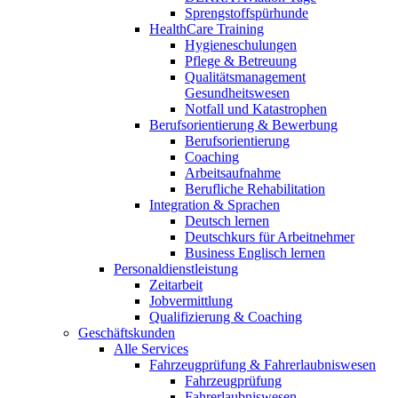
Sprengstoffspürhunde
HealthCare Training
Hygieneschulungen
Pflege & Betreuung
Qualitätsmanagement
Gesundheitswesen
Notfall und Katastrophen
Berufsorientierung & Bewerbung
Berufsorientierung
Coaching
Arbeitsaufnahme
Berufliche Rehabilitation
Integration & Sprachen
Deutsch lernen
Deutschkurs für Arbeitnehmer
Business Englisch lernen
Personaldienstleistung
Zeitarbeit
Jobvermittlung
Qualifizierung & Coaching
Geschäftskunden
Alle Services
Fahrzeugprüfung & Fahrerlaubniswesen
Fahrzeugprüfung
Fahrerlaubniswesen