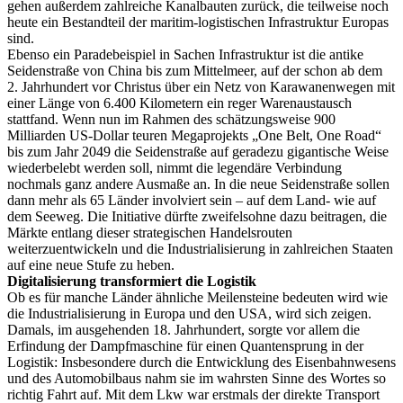
gehen außerdem zahlreiche Kanalbauten zurück, die teilweise noch
heute ein Bestandteil der maritim-logistischen Infrastruktur Europas
sind.
Ebenso ein Paradebeispiel in Sachen Infra­struktur ist die antike
Seidenstraße von China bis zum Mittelmeer, auf der schon ab dem
2. Jahrhundert vor Christus über ein Netz von Karawanenwegen mit
einer Länge von 6.400 Kilometern ein reger Warenaustausch
stattfand. Wenn nun im Rahmen des schätzungsweise 900
Milliarden US-Dollar teuren Megaprojekts „One Belt, One Road“
bis zum Jahr 2049 die Seidenstraße auf geradezu gigantische Weise
wiederbelebt werden soll, nimmt die legendäre Verbindung
nochmals ganz andere Ausmaße an. In die neue Seidenstraße sollen
dann mehr als 65 Länder involviert sein – auf dem Land- wie auf
dem Seeweg. Die Initiative dürfte zweifelsohne dazu beitragen, die
Märkte entlang dieser strategischen Handelsrouten
weiterzuentwickeln und die Industrialisierung in zahlreichen Staaten
auf eine neue Stufe zu heben.
Digitalisierung transformiert die Logistik
Ob es für manche Länder ähnliche Meilensteine bedeuten wird wie
die Industrialisierung in Europa und den USA, wird sich zeigen.
Damals, im ausgehenden 18. Jahrhundert, sorgte vor allem die
Erfindung der Dampfmaschine für einen Quantensprung in der
Logistik: Insbesondere durch die Entwicklung des Eisenbahnwesens
und des Automobilbaus nahm sie im wahrsten Sinne des Wortes so
richtig Fahrt auf. Mit dem Lkw war erstmals der direkte Transport