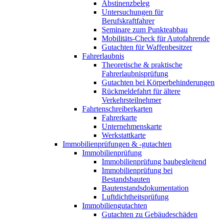
Abstinenzbeleg
Untersuchungen für
Berufskraftfahrer
Seminare zum Punkteabbau
Mobilitäts-Check für Autofahrende
Gutachten für Waffenbesitzer
Fahrerlaubnis
Theoretische & praktische
Fahrerlaubnisprüfung
Gutachten bei Körperbehinderungen
Rückmeldefahrt für ältere
Verkehrsteilnehmer
Fahrtenschreiberkarten
Fahrerkarte
Unternehmenskarte
Werkstattkarte
Immobilienprüfungen & -gutachten
Immobilienprüfung
Immobilienprüfung baubegleitend
Immobilienprüfung bei
Bestandsbauten
Bautenstandsdokumentation
Luftdichtheitsprüfung
Immobiliengutachten
Gutachten zu Gebäudeschäden