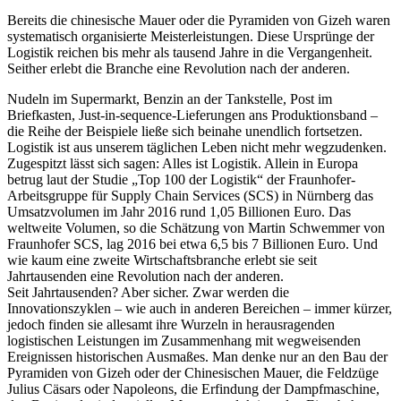
Bereits die chinesische Mauer oder die Pyramiden von Gizeh waren
systematisch organisierte Meisterleistungen. Diese Ursprünge der
Logistik reichen bis mehr als tausend Jahre in die Vergangenheit.
Seither erlebt die Branche eine Revolution nach der anderen.
Nudeln im Supermarkt, Benzin an der Tankstelle, Post im
Briefkasten, Just-in-sequence-Lieferungen ans Produktionsband –
die Reihe der Beispiele ließe sich beinahe unendlich fortsetzen.
Logistik ist aus unserem täglichen Leben nicht mehr wegzudenken.
Zugespitzt lässt sich sagen: Alles ist Logistik. Allein in Europa
betrug laut der Studie „Top 100 der Logistik“ der Fraunhofer-
Arbeitsgruppe für Supply Chain Services (SCS) in Nürnberg das
Umsatzvolumen im Jahr 2016 rund 1,05 Billionen Euro. Das
weltweite Volumen, so die Schätzung von Martin Schwemmer von
Fraunhofer SCS, lag 2016 bei etwa 6,5 bis 7 Billionen Euro. Und
wie kaum eine zweite Wirtschaftsbranche erlebt sie seit
Jahrtausenden eine Revolution nach der anderen.
Seit Jahrtausenden? Aber sicher. Zwar werden die
Innovationszyklen – wie auch in anderen Bereichen – immer kürzer,
jedoch finden sie allesamt ihre Wurzeln in herausragenden
logistischen Leistungen im Zusammenhang mit wegweisenden
Ereignissen historischen Ausmaßes. Man denke nur an den Bau der
Pyramiden von Gizeh oder der Chinesischen Mauer, die Feldzüge
Julius Cäsars oder Napoleons, die Erfindung der Dampfmaschine,