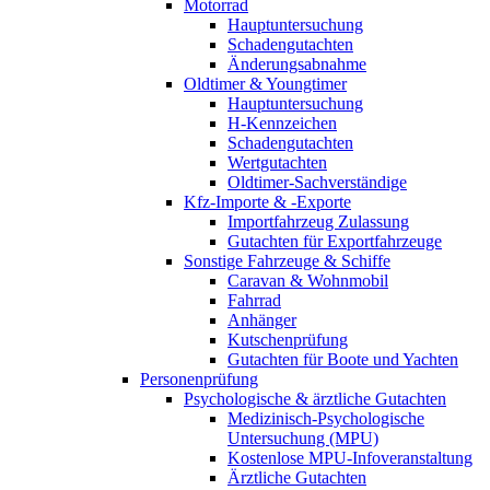
Motorrad
Hauptuntersuchung
Schadengutachten
Änderungsabnahme
Oldtimer & Youngtimer
Hauptuntersuchung
H-Kennzeichen
Schadengutachten
Wertgutachten
Oldtimer-Sachverständige
Kfz-Importe & -Exporte
Importfahrzeug Zulassung
Gutachten für Exportfahrzeuge
Sonstige Fahrzeuge & Schiffe
Caravan & Wohnmobil
Fahrrad
Anhänger
Kutschenprüfung
Gutachten für Boote und Yachten
Personenprüfung
Psychologische & ärztliche Gutachten
Medizinisch-Psychologische
Untersuchung (MPU)
Kostenlose MPU-Infoveranstaltung
Ärztliche Gutachten