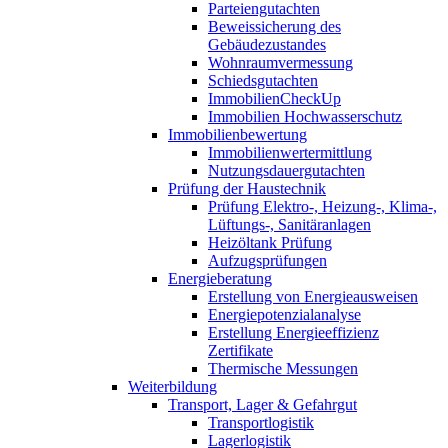
Parteiengutachten
Beweissicherung des
Gebäudezustandes
Wohnraumvermessung
Schiedsgutachten
ImmobilienCheckUp
Immobilien Hochwasserschutz
Immobilienbewertung
Immobilienwertermittlung
Nutzungsdauergutachten
Prüfung der Haustechnik
Prüfung Elektro-, Heizung-, Klima-,
Lüftungs-, Sanitäranlagen
Heizöltank Prüfung
Aufzugsprüfungen
Energieberatung
Erstellung von Energieausweisen
Energiepotenzialanalyse
Erstellung Energieeffizienz
Zertifikate
Thermische Messungen
Weiterbildung
Transport, Lager & Gefahrgut
Transportlogistik
Lagerlogistik