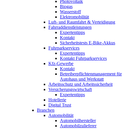
Photovoltaik
Biogas
Wasserstoff
Elektromobilität
Luft- und Raumfahrt & Verteidigung
Fahrraddienstleistungen
Expertentipps
Kontakt
Sicherheitstests E-Bike-Akkus
Fuhrparkservices
Expertentipps
Kontakt Fuhrparkservices
Kfz-Gewerbe
Kontakt
Betreiberpflichtenmanagement für
Autohaus und Werkstatt
Arbeitsschutz und Arbeitssicherheit
Versicherungswirtschaft
Expertentipps
Hotellerie
Digital Trust
Branchen
Automobilität
Automobilhersteller
Automobilzulieferer