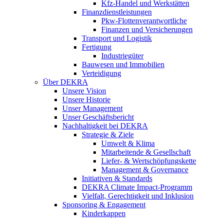
Kfz-Handel und Werkstätten
Finanzdienstleistungen
Pkw‑Flottenverantwortliche
Finanzen und Versicherungen
Transport und Logistik
Fertigung
Industriegüter
Bauwesen und Immobilien
Verteidigung
Über DEKRA
Unsere Vision
Unsere Historie
Unser Management
Unser Geschäftsbericht
Nachhaltigkeit bei DEKRA
Strategie & Ziele
Umwelt & Klima
Mitarbeitende & Gesellschaft
Liefer- & Wertschöpfungskette
Management & Governance
Initiativen & Standards
DEKRA Climate Impact-Programm
Vielfalt, Gerechtigkeit und Inklusion​
Sponsoring & Engagement
Kinderkappen