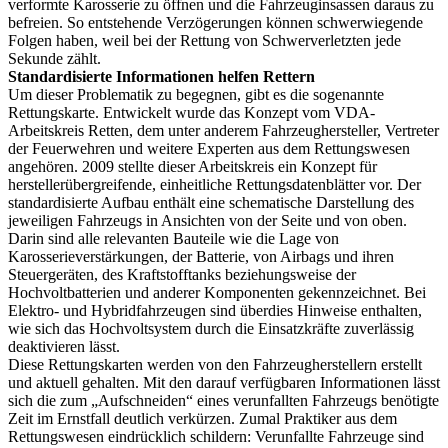
verformte Karosserie zu öffnen und die Fahrzeuginsassen daraus zu
befreien. So entstehende Verzögerungen können schwerwiegende
Folgen haben, weil bei der Rettung von Schwerverletzten jede
Sekunde zählt.
Standardisierte Informationen helfen Rettern
Um dieser Problematik zu begegnen, gibt es die sogenannte
Rettungskarte. Entwickelt wurde das Konzept vom VDA-
Arbeitskreis Retten, dem unter anderem Fahrzeughersteller, Vertreter
der Feuerwehren und weitere Experten aus dem Rettungswesen
angehören. 2009 stellte dieser Arbeitskreis ein Konzept für
herstellerübergreifende, einheitliche Rettungsdatenblätter vor. Der
standardisierte Aufbau enthält eine schematische Darstellung des
jeweiligen Fahrzeugs in Ansichten von der Seite und von oben.
Darin sind alle relevanten Bauteile wie die Lage von
Karosserieverstärkungen, der Batterie, von Airbags und ihren
Steuergeräten, des Kraftstofftanks beziehungsweise der
Hochvoltbatterien und anderer Komponenten gekennzeichnet. Bei
Elektro- und Hybridfahrzeugen sind überdies Hinweise enthalten,
wie sich das Hochvoltsystem durch die Einsatzkräfte zuverlässig
deaktivieren lässt.
Diese Rettungskarten werden von den Fahrzeugherstellern erstellt
und aktuell gehalten. Mit den darauf verfügbaren Informationen lässt
sich die zum „Aufschneiden“ eines verunfallten Fahrzeugs benötigte
Zeit im Ernstfall deutlich verkürzen. Zumal Praktiker aus dem
Rettungswesen eindrücklich schildern: Verunfallte Fahrzeuge sind