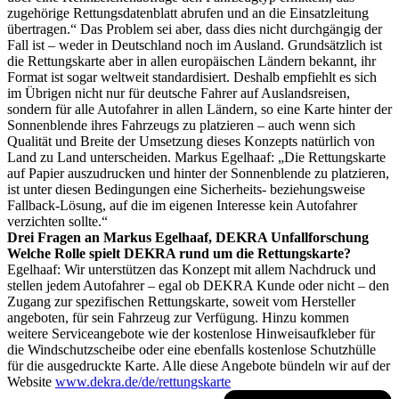
zugehörige Rettungsdatenblatt abrufen und an die Einsatzleitung
übertragen.“ Das Problem sei aber, dass dies nicht durchgängig der
Fall ist – weder in Deutschland noch im Ausland. Grundsätzlich ist
die Rettungskarte aber in allen europäischen Ländern bekannt, ihr
Format ist sogar weltweit standardisiert. Deshalb empfiehlt es sich
im Übrigen nicht nur für deutsche Fahrer auf Auslandsreisen,
sondern für alle Autofahrer in allen Ländern, so eine Karte hinter der
Sonnenblende ihres Fahrzeugs zu platzieren – auch wenn sich
Qualität und Breite der Umsetzung dieses Konzepts natürlich von
Land zu Land unterscheiden. Markus Egelhaaf: „Die Rettungskarte
auf Papier auszudrucken und hinter der Sonnenblende zu platzieren,
ist unter diesen Bedingungen eine Sicherheits- beziehungsweise
Fallback-Lösung, auf die im eigenen Interesse kein Autofahrer
verzichten sollte.“
Drei Fragen an Markus Egelhaaf, DEKRA Unfallforschung
Welche Rolle spielt DEKRA rund um die Rettungskarte?
Egelhaaf: Wir unterstützen das Konzept mit allem Nachdruck und
stellen jedem Autofahrer – egal ob DEKRA Kunde oder nicht – den
Zugang zur spezifischen Rettungskarte, soweit vom Hersteller
angeboten, für sein Fahrzeug zur Verfügung. Hinzu kommen
weitere Serviceangebote wie der kostenlose Hinweisaufkleber für
die Windschutzscheibe oder eine ebenfalls kostenlose Schutzhülle
für die ausgedruckte Karte. Alle diese Angebote bündeln wir auf der
Website
www.dekra.de/de/rettungskarte