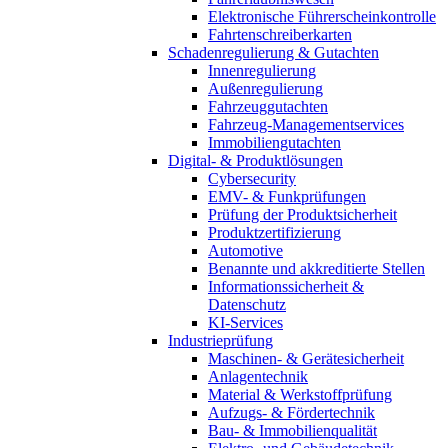
Elektronische Führerscheinkontrolle
Fahrtenschreiberkarten
Schadenregulierung & Gutachten
Innenregulierung
Außenregulierung
Fahrzeuggutachten
Fahrzeug-Managementservices
Immobiliengutachten
Digital- & Produktlösungen
Cybersecurity
EMV- & Funkprüfungen
Prüfung der Produktsicherheit
Produktzertifizierung
Automotive
Benannte und akkreditierte Stellen
Informationssicherheit &
Datenschutz
KI-Services
Industrieprüfung
Maschinen- & Gerätesicherheit
Anlagentechnik
Material & Werkstoffprüfung
Aufzugs- & Fördertechnik
Bau- & Immobilienqualität