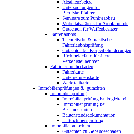
Abstinenzbeleg
Untersuchungen für
Berufskraftfahrer
Seminare zum Punkteabbau
Mobilitäts-Check für Autofahrende
Gutachten für Waffenbesitzer
Fahrerlaubnis
Theoretische & praktische
Fahrerlaubnisprüfung
Gutachten bei Körperbehinderungen
Rückmeldefahrt für ältere
Verkehrsteilnehmer
Fahrtenschreiberkarten
Fahrerkarte
Unternehmenskarte
Werkstattkarte
Immobilienprüfungen & -gutachten
Immobilienprüfung
Immobilienprüfung baubegleitend
Immobilienprüfung bei
Bestandsbauten
Bautenstandsdokumentation
Luftdichtheitsprüfung
Immobiliengutachten
Gutachten zu Gebäudeschäden