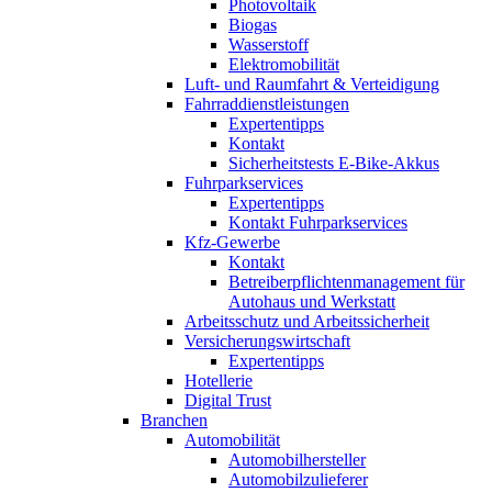
Photovoltaik
Biogas
Wasserstoff
Elektromobilität
Luft- und Raumfahrt & Verteidigung
Fahrraddienstleistungen
Expertentipps
Kontakt
Sicherheitstests E-Bike-Akkus
Fuhrparkservices
Expertentipps
Kontakt Fuhrparkservices
Kfz-Gewerbe
Kontakt
Betreiberpflichtenmanagement für
Autohaus und Werkstatt
Arbeitsschutz und Arbeitssicherheit
Versicherungswirtschaft
Expertentipps
Hotellerie
Digital Trust
Branchen
Automobilität
Automobilhersteller
Automobilzulieferer