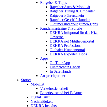
Ratgeber & Tipps
Ratgeber Auto & Mobilität
Ratgeber Tuning & Umbauten
Ratgeber Führerschein
Ratgeber Geschäftskunden
Oldtimer und Youngtimer-Tipps
Kundenmagazine & Portale
DEKRA Infoportal für das Kfz-
Gewerbe
DEKRA.net Mitgliederportal
DEKRA Professional
Globales Kundenportal
DEKRA Experten Tipps
Apps
On Tour App
Führerschein Check
In Safe Hands
Ansprechpartner
Stories
Mobilität
Verkehrssicherheit
Batteriezustand bei E-Autos
Digital Trust
Nachhaltigkeit
DEKRA Insights