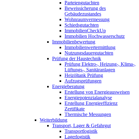
Parteiengutachten
Beweissicherung des
Gebäudezustandes
Wohnraumvermessung
Schiedsgutachten
ImmobilienCheckUp
Immobilien Hochwasserschutz
Immobilienbewertung
Immobilienwertermittlung
Nutzungsdauergutachten
Prüfung der Haustechnik
Prüfung Elektro-, Heizung-, Klima-,
Lüftungs-, Sanitäranlagen
Heizöltank Prüfung
Aufzugsprüfungen
Energieberatung
Erstellung von Energieausweisen
Energiepotenzialanalyse
Erstellung Energieeffizienz
Zertifikate
Thermische Messungen
Weiterbildung
Transport, Lager & Gefahrgut
Transportlogistik
Lagerlogistik