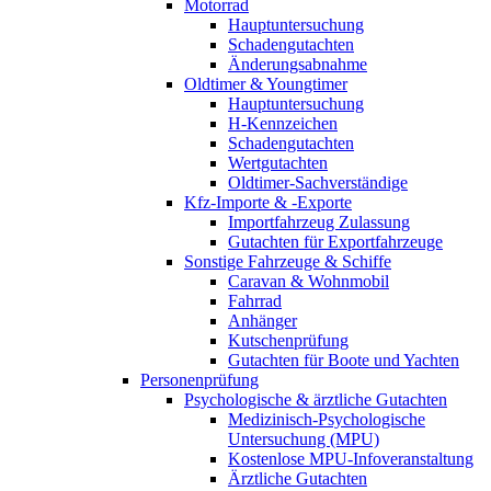
Motorrad
Hauptuntersuchung
Schadengutachten
Änderungsabnahme
Oldtimer & Youngtimer
Hauptuntersuchung
H-Kennzeichen
Schadengutachten
Wertgutachten
Oldtimer-Sachverständige
Kfz-Importe & -Exporte
Importfahrzeug Zulassung
Gutachten für Exportfahrzeuge
Sonstige Fahrzeuge & Schiffe
Caravan & Wohnmobil
Fahrrad
Anhänger
Kutschenprüfung
Gutachten für Boote und Yachten
Personenprüfung
Psychologische & ärztliche Gutachten
Medizinisch-Psychologische
Untersuchung (MPU)
Kostenlose MPU-Infoveranstaltung
Ärztliche Gutachten