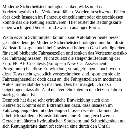
Moderne Sicherheitstechnologien senken wirksam das
Verletzungsrisiko bei Verkehrsunfällen. Werden in schweren Fällen
aber doch Insassen im Fahrzeug eingeklemmt oder eingeschlossen,
könnte das die Rettung erschweren. Hier leistet die Rettungskarte
einen wichtigen Dienst – und zwar in analoger Form.
Wenn es zum Schlimmsten kommt, sind Autofahrer heute besser
geschützt denn je: Moderne Sicherheitstechnologien und hochfeste
Werkstoffe sorgen auch bei Crashs mit höheren Geschwindigkeiten
für stabil bleibende Fahrgastzellen und senken das Verletzungsrisiko
der Fahrzeuginsassen. Nicht zuletzt die steigende Bedeutung der
Euro-NCAP-Crashtests (European New Car Assessment
Programme) hat diese Entwicklung vorangetrieben – auch wenn
diese Tests nicht gesetzlich vorgeschrieben sind, spornten sie die
Fahrzeughersteller doch dazu an, die Fahrgastzellen in modernen
Autos immer stabiler zu machen. Dies hat maßgeblich dazu
beigetragen, dass die Zahl der Verkehrstoten in den letzten Jahren
stark gesunken ist.
Dennoch hat diese sehr erfreuliche Entwicklung auch eine
Kehrseite: Kommt es in Extremfällen dazu, dass Insassen im
Fahrzeug eingeklemmt oder eingeschlossen werden, können die
erheblich stabileren Konstruktionen eine Rettung erschweren.
Gerade mit älteren hydraulischen Spreizern und Schneidgeräten tun
sich Rettungskräfte dann oft schwer, eine durch den Unfall