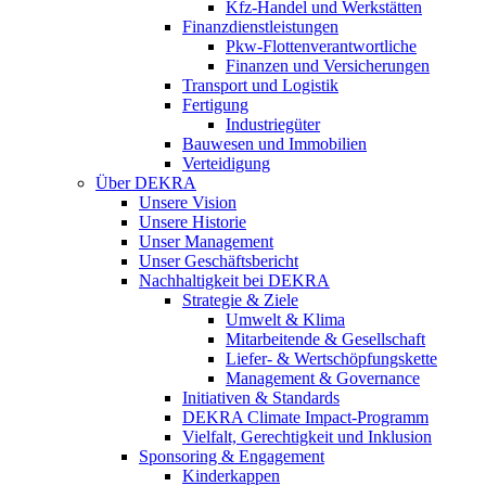
Kfz-Handel und Werkstätten
Finanzdienstleistungen
Pkw‑Flottenverantwortliche
Finanzen und Versicherungen
Transport und Logistik
Fertigung
Industriegüter
Bauwesen und Immobilien
Verteidigung
Über DEKRA
Unsere Vision
Unsere Historie
Unser Management
Unser Geschäftsbericht
Nachhaltigkeit bei DEKRA
Strategie & Ziele
Umwelt & Klima
Mitarbeitende & Gesellschaft
Liefer- & Wertschöpfungskette
Management & Governance
Initiativen & Standards
DEKRA Climate Impact-Programm
Vielfalt, Gerechtigkeit und Inklusion​
Sponsoring & Engagement
Kinderkappen