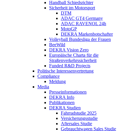
Handball Schiedsrichter
Sicherheit im Motorsport
DTM
ADAC GT4 Germany
ADAC RAVENOL 24h
MotoGP
DEKRA Markenbotschafter
Volleyball Bundesliga der Frauen
BeeWild
DEKRA Vision Zero
Europäische Charta für die
Straßenverkehrssicherheit
Funded R&D Projects
Politische Interessenvertretung
Compliance
Meldung
Media
Presseinformationen
DEKRA Info
Publikationen
DEKRA Studien
Fahrradstudie 2025
Versicherungsstudie
Aftersales Studie
Gebrauchtwagen Sales Studie