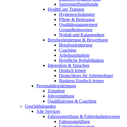
Sprengstoffspürhunde
HealthCare Training
Hygieneschulungen
Pflege & Betreuung
Qualitätsmanagement
Gesundheitswesen
Notfall und Katastrophen
Berufsorientierung & Bewerbung
Berufsorientierung
Coaching
Arbeitsaufnahme
Berufliche Rehabilitation
Integration & Sprachen
Deutsch lernen
Deutschkurs für Arbeitnehmer
Business Englisch lernen
Personaldienstleistung
Zeitarbeit
Jobvermittlung
Qualifizierung & Coaching
Geschäftskunden
Alle Services
Fahrzeugprüfung & Fahrerlaubniswesen
Fahrzeugprüfung
Fahrerlaubniswesen