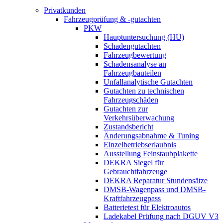
Privatkunden
Fahrzeugprüfung & -gutachten
PKW
Hauptuntersuchung (HU)
Schadengutachten
Fahrzeugbewertung
Schadensanalyse an
Fahrzeugbauteilen
Unfallanalytische Gutachten
Gutachten zu technischen
Fahrzeugschäden
Gutachten zur
Verkehrsüberwachung
Zustandsbericht
Änderungsabnahme & Tuning
Einzelbetriebserlaubnis
Ausstellung Feinstaubplakette
DEKRA Siegel für
Gebrauchtfahrzeuge
DEKRA Reparatur Stundensätze
DMSB-Wagenpass und DMSB-
Kraftfahrzeugpass
Batterietest für Elektroautos
Ladekabel Prüfung nach DGUV V3