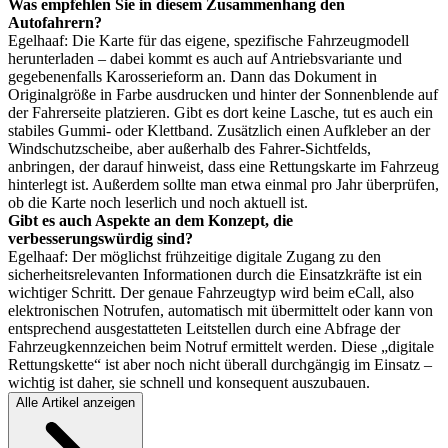
Was empfehlen Sie in diesem Zusammenhang den
Autofahrern?
Egelhaaf: Die Karte für das eigene, spezifische Fahrzeugmodell
herunterladen – dabei kommt es auch auf Antriebsvariante und
gegebenenfalls Karosserieform an. Dann das Dokument in
Originalgröße in Farbe ausdrucken und hinter der Sonnenblende auf
der Fahrerseite platzieren. Gibt es dort keine Lasche, tut es auch ein
stabiles Gummi- oder Klettband. Zusätzlich einen Aufkleber an der
Windschutzscheibe, aber außerhalb des Fahrer-Sichtfelds,
anbringen, der darauf hinweist, dass eine Rettungskarte im Fahrzeug
hinterlegt ist. Außerdem sollte man etwa einmal pro Jahr überprüfen,
ob die Karte noch leserlich und noch aktuell ist.
Gibt es auch Aspekte an dem Konzept, die
verbesserungswürdig sind?
Egelhaaf: Der möglichst frühzeitige digitale Zugang zu den
sicherheitsrelevanten Informationen durch die Einsatzkräfte ist ein
wichtiger Schritt. Der genaue Fahrzeugtyp wird beim eCall, also
elektronischen Notrufen, automatisch mit übermittelt oder kann von
entsprechend ausgestatteten Leitstellen durch eine Abfrage der
Fahrzeugkennzeichen beim Notruf ermittelt werden. Diese „digitale
Rettungskette“ ist aber noch nicht überall durchgängig im Einsatz –
wichtig ist daher, sie schnell und konsequent auszubauen.
Alle Artikel anzeigen