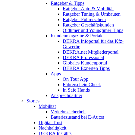
Ratgeber & Tipps
Ratgeber Auto & Mobilität
Ratgeber Tuning & Umbauten
Ratgeber Führerschein
Ratgeber Geschäftskunden
Oldtimer und Youngtimer-Tipps
Kundenmagazine & Portale
DEKRA Infoportal für das Kfz-
Gewerbe
DEKRA.net Mitgliederportal
DEKRA Professional
Globales Kundenportal
DEKRA Experten Tipps
Apps
On Tour App
Führerschein Check
In Safe Hands
Ansprechpartner
Stories
Mobilität
Verkehrssicherheit
Batteriezustand bei E-Autos
Digital Trust
Nachhaltigkeit
DEKRA Insights