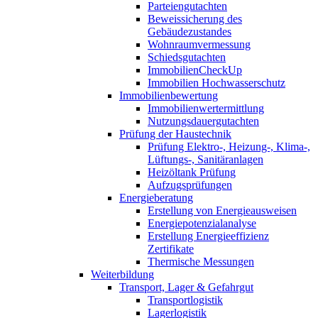
Parteiengutachten
Beweissicherung des
Gebäudezustandes
Wohnraumvermessung
Schiedsgutachten
ImmobilienCheckUp
Immobilien Hochwasserschutz
Immobilienbewertung
Immobilienwertermittlung
Nutzungsdauergutachten
Prüfung der Haustechnik
Prüfung Elektro-, Heizung-, Klima-,
Lüftungs-, Sanitäranlagen
Heizöltank Prüfung
Aufzugsprüfungen
Energieberatung
Erstellung von Energieausweisen
Energiepotenzialanalyse
Erstellung Energieeffizienz
Zertifikate
Thermische Messungen
Weiterbildung
Transport, Lager & Gefahrgut
Transportlogistik
Lagerlogistik