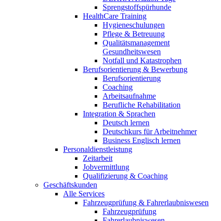
Sprengstoffspürhunde
HealthCare Training
Hygieneschulungen
Pflege & Betreuung
Qualitätsmanagement
Gesundheitswesen
Notfall und Katastrophen
Berufsorientierung & Bewerbung
Berufsorientierung
Coaching
Arbeitsaufnahme
Berufliche Rehabilitation
Integration & Sprachen
Deutsch lernen
Deutschkurs für Arbeitnehmer
Business Englisch lernen
Personaldienstleistung
Zeitarbeit
Jobvermittlung
Qualifizierung & Coaching
Geschäftskunden
Alle Services
Fahrzeugprüfung & Fahrerlaubniswesen
Fahrzeugprüfung
Fahrerlaubniswesen