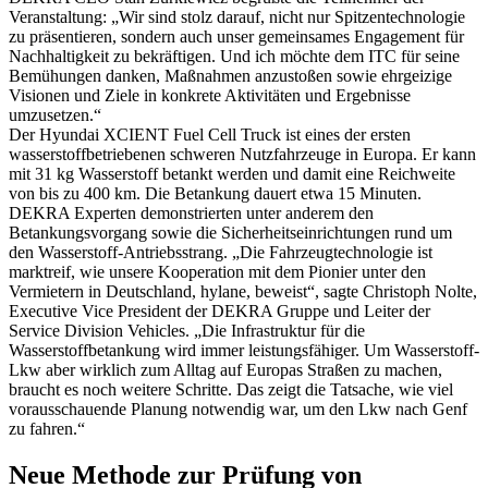
Veranstaltung: „Wir sind stolz darauf, nicht nur Spitzentechnologie
zu präsentieren, sondern auch unser gemeinsames Engagement für
Nachhaltigkeit zu bekräftigen. Und ich möchte dem ITC für seine
Bemühungen danken, Maßnahmen anzustoßen sowie ehrgeizige
Visionen und Ziele in konkrete Aktivitäten und Ergebnisse
umzusetzen.“
Der Hyundai XCIENT Fuel Cell Truck ist eines der ersten
wasserstoffbetriebenen schweren Nutzfahrzeuge in Europa. Er kann
mit 31 kg Wasserstoff betankt werden und damit eine Reichweite
von bis zu 400 km. Die Betankung dauert etwa 15 Minuten.
DEKRA Experten demonstrierten unter anderem den
Betankungsvorgang sowie die Sicherheitseinrichtungen rund um
den Wasserstoff-Antriebsstrang. „Die Fahrzeugtechnologie ist
marktreif, wie unsere Kooperation mit dem Pionier unter den
Vermietern in Deutschland, hylane, beweist“, sagte Christoph Nolte,
Executive Vice President der DEKRA Gruppe und Leiter der
Service Division Vehicles. „Die Infrastruktur für die
Wasserstoffbetankung wird immer leistungsfähiger. Um Wasserstoff-
Lkw aber wirklich zum Alltag auf Europas Straßen zu machen,
braucht es noch weitere Schritte. Das zeigt die Tatsache, wie viel
vorausschauende Planung notwendig war, um den Lkw nach Genf
zu fahren.“
Neue Methode zur Prüfung von