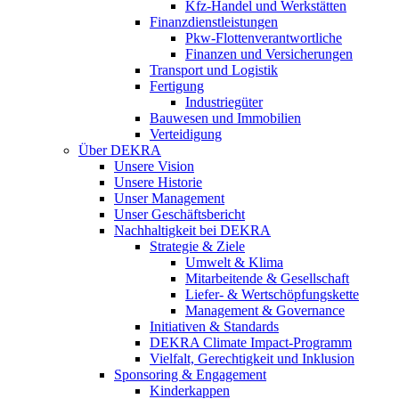
Kfz-Handel und Werkstätten
Finanzdienstleistungen
Pkw‑Flottenverantwortliche
Finanzen und Versicherungen
Transport und Logistik
Fertigung
Industriegüter
Bauwesen und Immobilien
Verteidigung
Über DEKRA
Unsere Vision
Unsere Historie
Unser Management
Unser Geschäftsbericht
Nachhaltigkeit bei DEKRA
Strategie & Ziele
Umwelt & Klima
Mitarbeitende & Gesellschaft
Liefer- & Wertschöpfungskette
Management & Governance
Initiativen & Standards
DEKRA Climate Impact-Programm
Vielfalt, Gerechtigkeit und Inklusion​
Sponsoring & Engagement
Kinderkappen