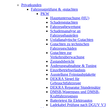
Privatkunden
Fahrzeugprüfung & -gutachten
PKW
Hauptuntersuchung (HU)
Schadengutachten
Fahrzeugbewertung
Schadensanalyse an
Fahrzeugbauteilen
Unfallanalytische Gutachten
Gutachten zu technischen
Fahrzeugschäden
Gutachten zur
Verkehrsüberwachung
Zustandsbericht
Änderungsabnahme & Tuning
Einzelbetriebserlaubnis
Ausstellung Feinstaubplakette
DEKRA Siegel für
Gebrauchtfahrzeuge
DEKRA Reparatur Stundensätze
DMSB-Wagenpass und DMSB-
Kraftfahrzeugpass
Batterietest für Elektroautos
Ladekabel Prüfung nach DGUV V3