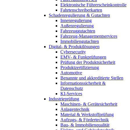
Elektronische Führerscheinkontrolle
Fahrtenschreiberkarten
Schadenregulierung & Gutachten
Innenregulierung
Außenregulierung
Fahrzeuggutachten
Fahrzeug-Managementservices
Immobiliengutachten
Digital- & Produktlösungen
Cybersecurity
EMV- & Funkprüfungen
Prüfung der Produktsicherheit
Produktzertifizierung
Automotive
Benannte und akkreditierte Stellen
Informationssicherheit &
Datenschutz
KI-Services
Industrieprüfung
Maschinen- & Gerätesicherheit
Anlagentechnik
Material & Werkstoffprüfung
Aufzugs- & Fördertechnik
Bau- & Immobilienqualität