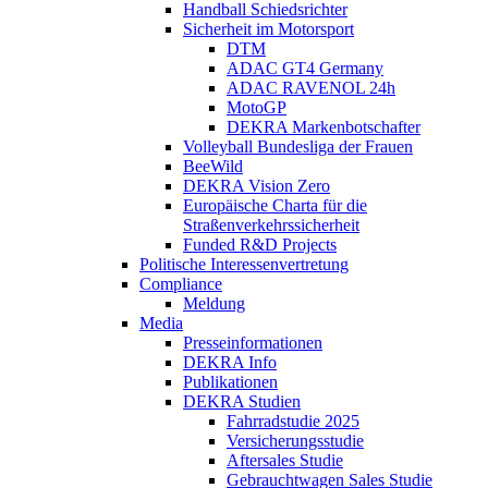
Handball Schiedsrichter
Sicherheit im Motorsport
DTM
ADAC GT4 Germany
ADAC RAVENOL 24h
MotoGP
DEKRA Markenbotschafter
Volleyball Bundesliga der Frauen
BeeWild
DEKRA Vision Zero
Europäische Charta für die
Straßenverkehrssicherheit
Funded R&D Projects
Politische Interessenvertretung
Compliance
Meldung
Media
Presseinformationen
DEKRA Info
Publikationen
DEKRA Studien
Fahrradstudie 2025
Versicherungsstudie
Aftersales Studie
Gebrauchtwagen Sales Studie