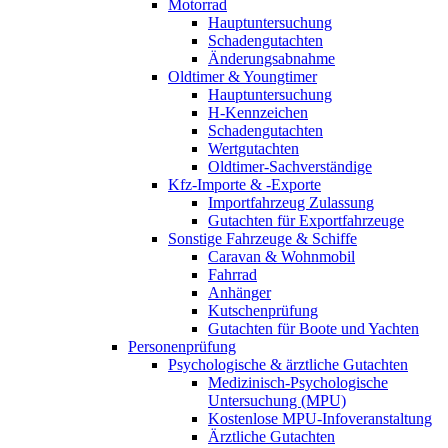
Motorrad
Hauptuntersuchung
Schadengutachten
Änderungsabnahme
Oldtimer & Youngtimer
Hauptuntersuchung
H-Kennzeichen
Schadengutachten
Wertgutachten
Oldtimer-Sachverständige
Kfz-Importe & -Exporte
Importfahrzeug Zulassung
Gutachten für Exportfahrzeuge
Sonstige Fahrzeuge & Schiffe
Caravan & Wohnmobil
Fahrrad
Anhänger
Kutschenprüfung
Gutachten für Boote und Yachten
Personenprüfung
Psychologische & ärztliche Gutachten
Medizinisch-Psychologische
Untersuchung (MPU)
Kostenlose MPU-Infoveranstaltung
Ärztliche Gutachten