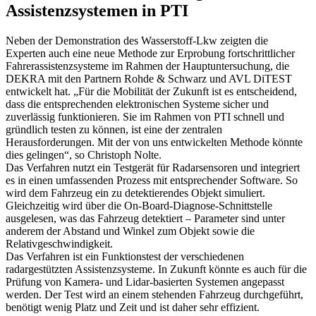
Assistenzsystemen in PTI
Neben der Demonstration des Wasserstoff-Lkw zeigten die
Experten auch eine neue Methode zur Erprobung fortschrittlicher
Fahrerassistenzsysteme im Rahmen der Hauptuntersuchung, die
DEKRA mit den Partnern Rohde & Schwarz und AVL DiTEST
entwickelt hat. „Für die Mobilität der Zukunft ist es entscheidend,
dass die entsprechenden elektronischen Systeme sicher und
zuverlässig funktionieren. Sie im Rahmen von PTI schnell und
gründlich testen zu können, ist eine der zentralen
Herausforderungen. Mit der von uns entwickelten Methode könnte
dies gelingen“, so Christoph Nolte.
Das Verfahren nutzt ein Testgerät für Radarsensoren und integriert
es in einen umfassenden Prozess mit entsprechender Software. So
wird dem Fahrzeug ein zu detektierendes Objekt simuliert.
Gleichzeitig wird über die On-Board-Diagnose-Schnittstelle
ausgelesen, was das Fahrzeug detektiert – Parameter sind unter
anderem der Abstand und Winkel zum Objekt sowie die
Relativgeschwindigkeit.
Das Verfahren ist ein Funktionstest der verschiedenen
radargestützten Assistenzsysteme. In Zukunft könnte es auch für die
Prüfung von Kamera- und Lidar-basierten Systemen angepasst
werden. Der Test wird an einem stehenden Fahrzeug durchgeführt,
benötigt wenig Platz und Zeit und ist daher sehr effizient.