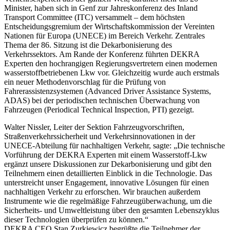
Minister, haben sich in Genf zur Jahreskonferenz des Inland
Transport Committee (ITC) versammelt – dem höchsten
Entscheidungsgremium der Wirtschaftskommission der Vereinten
Nationen für Europa (UNECE) im Bereich Verkehr. Zentrales
Thema der 86. Sitzung ist die Dekarbonisierung des
Verkehrssektors. Am Rande der Konferenz führten DEKRA
Experten den hochrangigen Regierungsvertretern einen modernen
wasserstoffbetriebenen Lkw vor. Gleichzeitig wurde auch erstmals
ein neuer Methodenvorschlag für die Prüfung von
Fahrerassistenzsystemen (Advanced Driver Assistance Systems,
ADAS) bei der periodischen technischen Überwachung von
Fahrzeugen (Periodical Technical Inspection, PTI) gezeigt.
Walter Nissler, Leiter der Sektion Fahrzeugvorschriften,
Straßenverkehrssicherheit und Verkehrsinnovationen in der
UNECE-Abteilung für nachhaltigen Verkehr, sagte: „Die technische
Vorführung der DEKRA Experten mit einem Wasserstoff-Lkw
ergänzt unsere Diskussionen zur Dekarbonisierung und gibt den
Teilnehmern einen detaillierten Einblick in die Technologie. Das
unterstreicht unser Engagement, innovative Lösungen für einen
nachhaltigen Verkehr zu erforschen. Wir brauchen außerdem
Instrumente wie die regelmäßige Fahrzeugüberwachung, um die
Sicherheits- und Umweltleistung über den gesamten Lebenszyklus
dieser Technologien überprüfen zu können.“
DEKRA CEO Stan Zurkiewicz begrüßte die Teilnehmer der