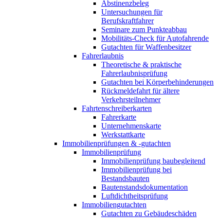
Abstinenzbeleg
Untersuchungen für
Berufskraftfahrer
Seminare zum Punkteabbau
Mobilitäts-Check für Autofahrende
Gutachten für Waffenbesitzer
Fahrerlaubnis
Theoretische & praktische
Fahrerlaubnisprüfung
Gutachten bei Körperbehinderungen
Rückmeldefahrt für ältere
Verkehrsteilnehmer
Fahrtenschreiberkarten
Fahrerkarte
Unternehmenskarte
Werkstattkarte
Immobilienprüfungen & -gutachten
Immobilienprüfung
Immobilienprüfung baubegleitend
Immobilienprüfung bei
Bestandsbauten
Bautenstandsdokumentation
Luftdichtheitsprüfung
Immobiliengutachten
Gutachten zu Gebäudeschäden