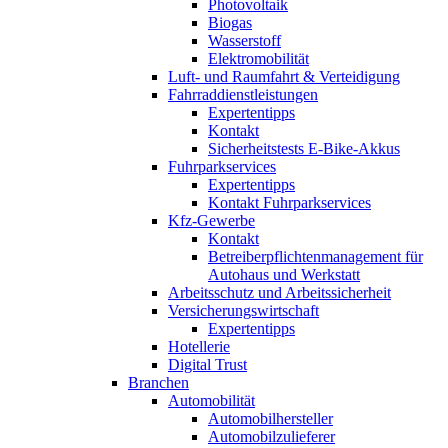
Photovoltaik
Biogas
Wasserstoff
Elektromobilität
Luft- und Raumfahrt & Verteidigung
Fahrraddienstleistungen
Expertentipps
Kontakt
Sicherheitstests E-Bike-Akkus
Fuhrparkservices
Expertentipps
Kontakt Fuhrparkservices
Kfz-Gewerbe
Kontakt
Betreiberpflichtenmanagement für
Autohaus und Werkstatt
Arbeitsschutz und Arbeitssicherheit
Versicherungswirtschaft
Expertentipps
Hotellerie
Digital Trust
Branchen
Automobilität
Automobilhersteller
Automobilzulieferer