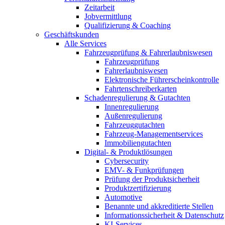
Zeitarbeit
Jobvermittlung
Qualifizierung & Coaching
Geschäftskunden
Alle Services
Fahrzeugprüfung & Fahrerlaubniswesen
Fahrzeugprüfung
Fahrerlaubniswesen
Elektronische Führerscheinkontrolle
Fahrtenschreiberkarten
Schadenregulierung & Gutachten
Innenregulierung
Außenregulierung
Fahrzeuggutachten
Fahrzeug-Managementservices
Immobiliengutachten
Digital- & Produktlösungen
Cybersecurity
EMV- & Funkprüfungen
Prüfung der Produktsicherheit
Produktzertifizierung
Automotive
Benannte und akkreditierte Stellen
Informationssicherheit & Datenschutz
KI-Services