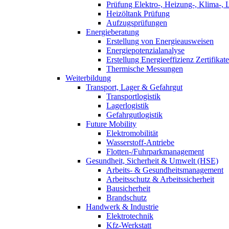
Prüfung Elektro-, Heizung-, Klima-, 
Heizöltank Prüfung
Aufzugsprüfungen
Energieberatung
Erstellung von Energieausweisen
Energiepotenzialanalyse
Erstellung Energieeffizienz Zertifikate
Thermische Messungen
Weiterbildung
Transport, Lager & Gefahrgut
Transportlogistik
Lagerlogistik
Gefahrgutlogistik
Future Mobility
Elektromobilität
Wasserstoff-Antriebe
Flotten-/Fuhrparkmanagement
Gesundheit, Sicherheit & Umwelt (HSE)
Arbeits- & Gesundheitsmanagement
Arbeitsschutz & Arbeitssicherheit
Bausicherheit
Brandschutz
Handwerk & Industrie
Elektrotechnik
Kfz-Werkstatt