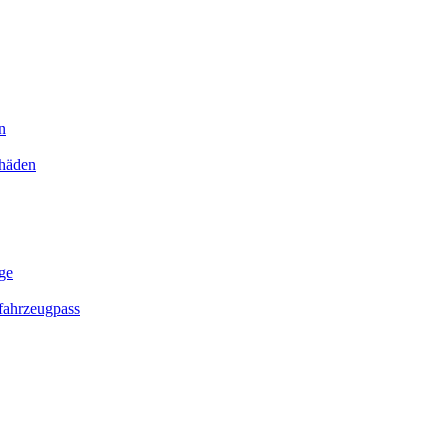
n
chäden
ge
ahrzeugpass