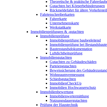
Theoretische & praktische Fahrerlaub
Gutachten bei Körperbehinderungen
Rückmeldefahrt für ältere Verkehrste
Fahrtenschreiberkarten
Fahrerkarte
Unternehmenskarte
Werkstattkarte
Immobilienprüfungen & -gutachten
Immobilienprüfung
Immobilienprüfung baubegleitend
Immobilienprüfung bei Bestandsbaut
Bautenstandsdokumentation
Luftdichtheitsprüfung
Immobiliengutachten
Gutachten zu Gebäudeschäden
Parteiengutachten
Beweissicherung des Gebäudezustan
Wohnraumvermessung
Schiedsgutachten
ImmobilienCheckUp
Immobilien Hochwasserschutz
Immobilienbewertung
Immobilienwertermittlung
Nutzungsdauergutachten
Prüfung der Haustechnik