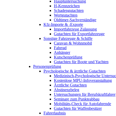
Hauptuntersuchung
H-Kennzeichen
Schadengutachten
Wertgutachten
Oldtimer-Sachverständige
Kfz-Importe & -Exporte
Importfahrzeug Zulassung
Gutachten für Exportfahrzeuge
Sonstige Fahrzeuge & Schiffe
Caravan & Wohnmobil
Fahrrad
Anhänger
Kutschenprüfung
Gutachten für Boote und Yachten
Personenprüfung
Psychologische & ärztliche Gutachten
Medizinisch-Psychologische Unters
Kostenlose MPU-Infoveranstaltung
Ärztliche Gutachten
Abstinenzbeleg
Untersuchungen für Berufskraftfahrer
Seminare zum Punkteabbau
Mobilitäts-Check für Autofahrende
Gutachten für Waffenbesitzer
Fahrerlaubnis