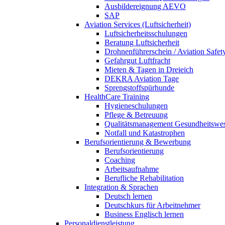
Ausbildereignung AEVO
SAP
Aviation Services (Luftsicherheit)
Luftsicherheitsschulungen
Beratung Luftsicherheit
Drohnenführerschein / Aviation Safet
Gefahrgut Luftfracht
Mieten & Tagen in Dreieich
DEKRA Aviation Tage
Sprengstoffspürhunde
HealthCare Training
Hygieneschulungen
Pflege & Betreuung
Qualitätsmanagement Gesundheitswe
Notfall und Katastrophen
Berufsorientierung & Bewerbung
Berufsorientierung
Coaching
Arbeitsaufnahme
Berufliche Rehabilitation
Integration & Sprachen
Deutsch lernen
Deutschkurs für Arbeitnehmer
Business Englisch lernen
Personaldienstleistung