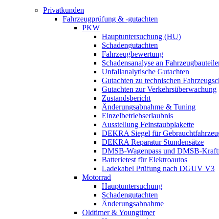
Privatkunden
Fahrzeugprüfung & -gutachten
PKW
Hauptuntersuchung (HU)
Schadengutachten
Fahrzeugbewertung
Schadensanalyse an Fahrzeugbauteile
Unfallanalytische Gutachten
Gutachten zu technischen Fahrzeugs
Gutachten zur Verkehrsüberwachung
Zustandsbericht
Änderungsabnahme & Tuning
Einzelbetriebserlaubnis
Ausstellung Feinstaubplakette
DEKRA Siegel für Gebrauchtfahrzeu
DEKRA Reparatur Stundensätze
DMSB-Wagenpass und DMSB-Kraftf
Batterietest für Elektroautos
Ladekabel Prüfung nach DGUV V3
Motorrad
Hauptuntersuchung
Schadengutachten
Änderungsabnahme
Oldtimer & Youngtimer