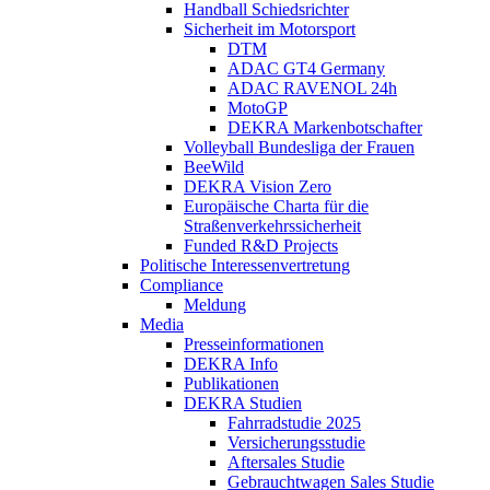
Handball Schiedsrichter
Sicherheit im Motorsport
DTM
ADAC GT4 Germany
ADAC RAVENOL 24h
MotoGP
DEKRA Markenbotschafter
Volleyball Bundesliga der Frauen
BeeWild
DEKRA Vision Zero
Europäische Charta für die
Straßenverkehrssicherheit
Funded R&D Projects
Politische Interessenvertretung
Compliance
Meldung
Media
Presseinformationen
DEKRA Info
Publikationen
DEKRA Studien
Fahrradstudie 2025
Versicherungsstudie
Aftersales Studie
Gebrauchtwagen Sales Studie