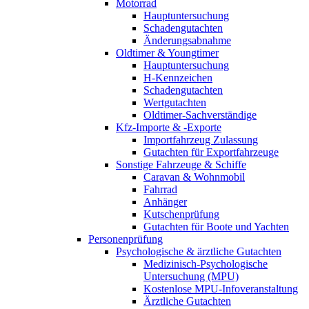
Motorrad
Hauptuntersuchung
Schadengutachten
Änderungsabnahme
Oldtimer & Youngtimer
Hauptuntersuchung
H-Kennzeichen
Schadengutachten
Wertgutachten
Oldtimer-Sachverständige
Kfz-Importe & -Exporte
Importfahrzeug Zulassung
Gutachten für Exportfahrzeuge
Sonstige Fahrzeuge & Schiffe
Caravan & Wohnmobil
Fahrrad
Anhänger
Kutschenprüfung
Gutachten für Boote und Yachten
Personenprüfung
Psychologische & ärztliche Gutachten
Medizinisch-Psychologische
Untersuchung (MPU)
Kostenlose MPU-Infoveranstaltung
Ärztliche Gutachten