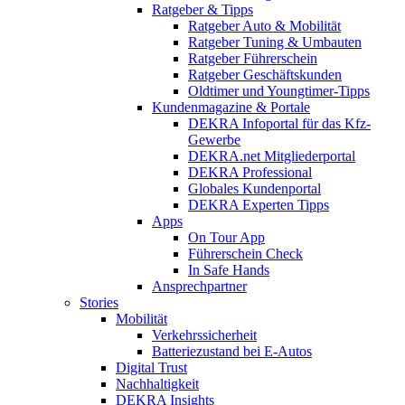
Ratgeber & Tipps
Ratgeber Auto & Mobilität
Ratgeber Tuning & Umbauten
Ratgeber Führerschein
Ratgeber Geschäftskunden
Oldtimer und Youngtimer-Tipps
Kundenmagazine & Portale
DEKRA Infoportal für das Kfz-
Gewerbe
DEKRA.net Mitgliederportal
DEKRA Professional
Globales Kundenportal
DEKRA Experten Tipps
Apps
On Tour App
Führerschein Check
In Safe Hands
Ansprechpartner
Stories
Mobilität
Verkehrssicherheit
Batteriezustand bei E-Autos
Digital Trust
Nachhaltigkeit
DEKRA Insights