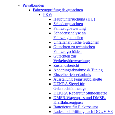
Privatkunden
Fahrzeugprüfung & -gutachten
PKW
Hauptuntersuchung (HU)
Schadengutachten
Fahrzeugbewertung
Schadensanalyse an
Fahrzeugbauteilen
Unfallanalytische Gutachten
Gutachten zu technischen
Fahrzeugschäden
Gutachten zur
Verkehrsüberwachung
Zustandsbericht
Änderungsabnahme & Tuning
Einzelbetriebserlaubnis
Ausstellung Feinstaubplakette
DEKRA Siegel für
Gebrauchtfahrzeuge
DEKRA Reparatur Stundensätze
DMSB-Wagenpass und DMSB-
Kraftfahrzeugpass
Batterietest für Elektroautos
Ladekabel Prüfung nach DGUV V3