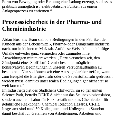
Form von Bewegung oder Reibung eine Ladung erzeugt, so dass es
praktisch unmöglich ist, elektrostatische Funken aus einem
Anlagenprozess zu entfernen.“
Prozesssicherheit in der Pharma- und
Chemieindustrie
Aidan Bushells Team stellt die Bedingungen in den Fabriken der
Kunden aus der Lebensmittel-, Pharma- oder Düngemittelindustrie
nach, nur in kleinerem Maßstab. Auf diese Weise können künftige
Unfälle entweder ganz vermieden oder zumindest ihre
Auswirkungen minimiert werden. „Dazu versuchen wir, den
Zündpunkt eines Stoff-Luft-Gemisches unter möglichst
konservativen Bedingungen in unseren Versuchsaufbauten zu
bestimmen. Nur so können wir eine Aussage darüber treffen, wann
zum Beispiel die Energiezufuhr oder die Sauerstoffzufuhr gedrosselt
werden muss, damit es unter realen Bedingungen gar nicht erst so
weit kommt.“
Im Industriegebiet des Städtchens Chilworth, im so genannten
Science Park, betreibt DEKRA nicht nur das Staubexplosionslabor,
sondern auch ein Labor für Elektrostatik und das Chemielabor für
gefährliche Reaktionen (Chemical Reaction Hazards, CRH).
Insgesamt sind rund 50 Kolleginnen und Kollegen am Standort
damit beschäftigt, Gefahren von Arbeiterinnen, Arbeitern und