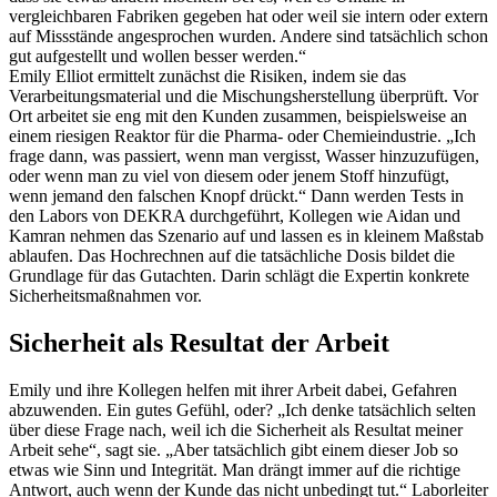
vergleichbaren Fabriken gegeben hat oder weil sie intern oder extern
auf Missstände angesprochen wurden. Andere sind tatsächlich schon
gut aufgestellt und wollen besser werden.“
Emily Elliot ermittelt zunächst die Risiken, indem sie das
Verarbeitungsmaterial und die Mischungsherstellung überprüft. Vor
Ort arbeitet sie eng mit den Kunden zusammen, beispielsweise an
einem riesigen Reaktor für die Pharma- oder Chemieindustrie. „Ich
frage dann, was passiert, wenn man vergisst, Wasser hinzuzufügen,
oder wenn man zu viel von diesem oder jenem Stoff hinzufügt,
wenn jemand den falschen Knopf drückt.“ Dann werden Tests in
den Labors von DEKRA durchgeführt, Kollegen wie Aidan und
Kamran nehmen das Szenario auf und lassen es in kleinem Maßstab
ablaufen. Das Hochrechnen auf die tatsächliche Dosis bildet die
Grundlage für das Gutachten. Darin schlägt die Expertin konkrete
Sicherheitsmaßnahmen vor.
Sicherheit als Resultat der Arbeit
Emily und ihre Kollegen helfen mit ihrer Arbeit dabei, Gefahren
abzuwenden. Ein gutes Gefühl, oder? „Ich denke tatsächlich selten
über diese Frage nach, weil ich die Sicherheit als Resultat meiner
Arbeit sehe“, sagt sie. „Aber tatsächlich gibt einem dieser Job so
etwas wie Sinn und Integrität. Man drängt immer auf die richtige
Antwort, auch wenn der Kunde das nicht unbedingt tut.“ Laborleiter