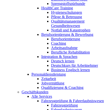
Sprengstoffspürhunde
HealthCare Training
Hygieneschulungen
Pflege & Betreuung
Qualitätsmanagement
Gesundheitswesen
Notfall und Katastrophen
Berufsorientierung & Bewerbung
Berufsorientierung
Coaching
Arbeitsaufnahme
Berufliche Rehabilitation
Integration & Sprachen
Deutsch lernen
Deutschkurs für Arbeitnehmer
Business Englisch lernen
Personaldienstleistung
Zeitarbeit
Jobvermittlung
Qualifizierung & Coaching
Geschäftskunden
Alle Services
Fahrzeugprüfung & Fahrerlaubniswesen
Fahrzeugprüfung
Fahrerlaubniswesen