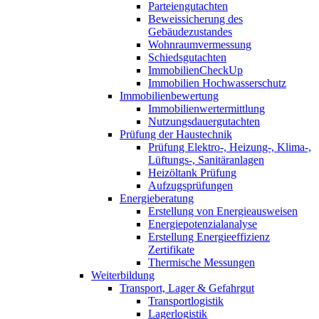
Parteiengutachten
Beweissicherung des
Gebäudezustandes
Wohnraumvermessung
Schiedsgutachten
ImmobilienCheckUp
Immobilien Hochwasserschutz
Immobilienbewertung
Immobilienwertermittlung
Nutzungsdauergutachten
Prüfung der Haustechnik
Prüfung Elektro-, Heizung-, Klima-,
Lüftungs-, Sanitäranlagen
Heizöltank Prüfung
Aufzugsprüfungen
Energieberatung
Erstellung von Energieausweisen
Energiepotenzialanalyse
Erstellung Energieeffizienz
Zertifikate
Thermische Messungen
Weiterbildung
Transport, Lager & Gefahrgut
Transportlogistik
Lagerlogistik