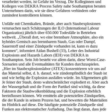
verarbeitet werden, ist Gefahr im Verzug. Die Kolleginnen und
Kollegen von DEKRA Process Safety nahe Southampton beraten
Unternehmen darin, wie sie diese Gefahren verhindern oder
zumindest kontrollieren können.
Unfälle mit Chemikalien, Brände, aber auch Staubexplosionen
verursachen nach Schätzungen der ILO (International Labour
Organization) jährlich über 650.000 Todesfälle in Betrieben
weltweit. „Überall dort, wo eine brennbare Atmosphäre, also ein
hybrides Gemisch aus brennbarem Staub, Gas oder Dampf,
Sauerstoff und einer Zündquelle vorhanden ist, kann es dazu
kommen“, informiert Aidan Bushell (33), Leiter des Industrial
Explosions and Hazards Labors (IEH) von DEKRA in
Southampton. Sein Job besteht vor allem darin, diese Worst-Case-
Szenarien und alle Eventualitäten für Kunden durchzuspielen.
„Hier im Staubexplosionslabor (ATEX) konzentrieren wir uns auf
das Material selbst, d. h. darauf, wie zündempfindlich der Staub ist
und wie heftig die Explosion ausfallen würde. Im Allgemeinen gilt:
Je feiner der Staub, desto wahrscheinlicher explodiert er. Aber auch
der Wassergehalt und die Form der Partikel sind wichtig, da diese
Faktoren die Staubwolkenbildung und die Explosion erheblich
beeinflussen können. Wir ermitteln alle potenziellen Zündquellen,
die der Kunde in seinem Prozess hat, und bewerten die Materialien
im Hinblick auf diese. Die häufigste potenzielle Zündquelle sind
Funken aus elektrostatischer Aufladung. Das liegt daran, dass jede