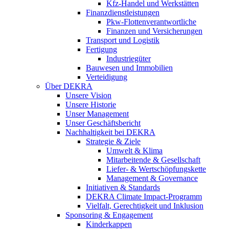
Kfz-Handel und Werkstätten
Finanzdienstleistungen
Pkw‑Flottenverantwortliche
Finanzen und Versicherungen
Transport und Logistik
Fertigung
Industriegüter
Bauwesen und Immobilien
Verteidigung
Über DEKRA
Unsere Vision
Unsere Historie
Unser Management
Unser Geschäftsbericht
Nachhaltigkeit bei DEKRA
Strategie & Ziele
Umwelt & Klima
Mitarbeitende & Gesellschaft
Liefer- & Wertschöpfungskette
Management & Governance
Initiativen & Standards
DEKRA Climate Impact-Programm
Vielfalt, Gerechtigkeit und Inklusion​
Sponsoring & Engagement
Kinderkappen