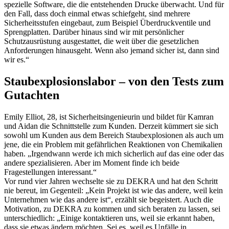
spezielle Software, die die entstehenden Drucke überwacht. Und für
den Fall, dass doch einmal etwas schiefgeht, sind mehrere
Sicherheitsstufen eingebaut, zum Beispiel Überdruckventile und
Sprengplatten. Darüber hinaus sind wir mit persönlicher
Schutzausrüstung ausgestattet, die weit über die gesetzlichen
Anforderungen hinausgeht. Wenn also jemand sicher ist, dann sind
wir es.“
Staubexplosionslabor – von den Tests zum
Gutachten
Emily Elliot, 28, ist Sicherheitsingenieurin und bildet für Kamran
und Aidan die Schnittstelle zum Kunden. Derzeit kümmert sie sich
sowohl um Kunden aus dem Bereich Staubexplosionen als auch um
jene, die ein Problem mit gefährlichen Reaktionen von Chemikalien
haben. „Irgendwann werde ich mich sicherlich auf das eine oder das
andere spezialisieren. Aber im Moment finde ich beide
Fragestellungen interessant.“
Vor rund vier Jahren wechselte sie zu DEKRA und hat den Schritt
nie bereut, im Gegenteil: „Kein Projekt ist wie das andere, weil kein
Unternehmen wie das andere ist“, erzählt sie begeistert. Auch die
Motivation, zu DEKRA zu kommen und sich beraten zu lassen, sei
unterschiedlich: „Einige kontaktieren uns, weil sie erkannt haben,
dass sie etwas ändern möchten. Sei es, weil es Unfälle in