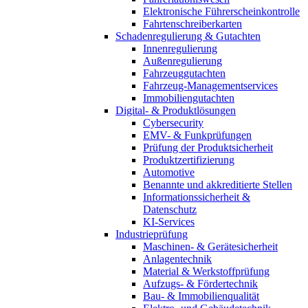
Elektronische Führerscheinkontrolle
Fahrtenschreiberkarten
Schadenregulierung & Gutachten
Innenregulierung
Außenregulierung
Fahrzeuggutachten
Fahrzeug-Managementservices
Immobiliengutachten
Digital- & Produktlösungen
Cybersecurity
EMV- & Funkprüfungen
Prüfung der Produktsicherheit
Produktzertifizierung
Automotive
Benannte und akkreditierte Stellen
Informationssicherheit &
Datenschutz
KI-Services
Industrieprüfung
Maschinen- & Gerätesicherheit
Anlagentechnik
Material & Werkstoffprüfung
Aufzugs- & Fördertechnik
Bau- & Immobilienqualität