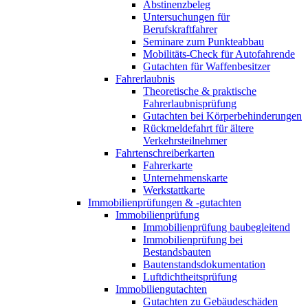
Abstinenzbeleg
Untersuchungen für
Berufskraftfahrer
Seminare zum Punkteabbau
Mobilitäts-Check für Autofahrende
Gutachten für Waffenbesitzer
Fahrerlaubnis
Theoretische & praktische
Fahrerlaubnisprüfung
Gutachten bei Körperbehinderungen
Rückmeldefahrt für ältere
Verkehrsteilnehmer
Fahrtenschreiberkarten
Fahrerkarte
Unternehmenskarte
Werkstattkarte
Immobilienprüfungen & -gutachten
Immobilienprüfung
Immobilienprüfung baubegleitend
Immobilienprüfung bei
Bestandsbauten
Bautenstandsdokumentation
Luftdichtheitsprüfung
Immobiliengutachten
Gutachten zu Gebäudeschäden