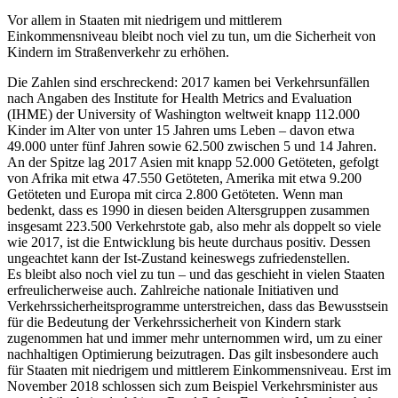
Vor allem in Staaten mit niedrigem und mittlerem
Einkommensniveau bleibt noch viel zu tun, um die Sicherheit von
Kindern im Straßenverkehr zu erhöhen.
Die Zahlen sind erschreckend: 2017 kamen bei Verkehrsunfällen
nach Angaben des Institute for Health Metrics and Evaluation
(IHME) der University of Washington weltweit knapp 112.000
Kinder im Alter von unter 15 Jahren ums Leben – davon etwa
49.000 unter fünf Jahren sowie 62.500 zwischen 5 und 14 Jahren.
An der Spitze lag 2017 Asien mit knapp 52.000 Getöteten, gefolgt
von Afrika mit etwa 47.550 Getöteten, Amerika mit etwa 9.200
Getöteten und Europa mit circa 2.800 Getöteten. Wenn man
bedenkt, dass es 1990 in diesen beiden Altersgruppen zusammen
insgesamt 223.500 Verkehrstote gab, also mehr als doppelt so viele
wie 2017, ist die Entwicklung bis heute durchaus positiv. Dessen
ungeachtet kann der Ist-Zustand keineswegs zufriedenstellen.
Es bleibt also noch viel zu tun – und das geschieht in vielen Staaten
erfreulicherweise auch. Zahlreiche nationale Initiativen und
Verkehrssicherheitsprogramme unterstreichen, dass das Bewusstsein
für die Bedeutung der Verkehrssicherheit von Kindern stark
zugenommen hat und immer mehr unternommen wird, um zu einer
nachhaltigen Optimierung beizutragen. Das gilt insbesondere auch
für Staaten mit niedrigem und mittlerem Einkommensniveau. Erst im
November 2018 schlossen sich zum Beispiel Verkehrsminister aus