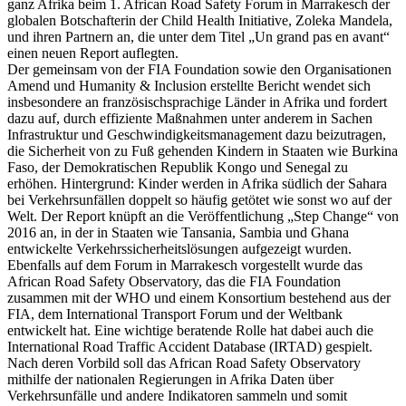
ganz Afrika beim 1. African Road Safety Forum in Marrakesch der
globalen Botschafterin der Child Health Initiative, Zoleka Mandela,
und ihren Partnern an, die unter dem Titel „Un grand pas en avant“
einen neuen Report auflegten.
Der gemeinsam von der FIA Foundation sowie den Organisationen
Amend und Humanity & Inclusion erstellte Bericht wendet sich
insbesondere an französischsprachige Länder in Afrika und fordert
dazu auf, durch effiziente Maßnahmen unter anderem in Sachen
Infrastruktur und Geschwindigkeitsmanagement dazu beizutragen,
die Sicherheit von zu Fuß gehenden Kindern in Staaten wie Burkina
Faso, der Demokratischen Republik Kongo und Senegal zu
erhöhen. Hintergrund: Kinder werden in Afrika südlich der Sahara
bei Verkehrsunfällen doppelt so häufig getötet wie sonst wo auf der
Welt. Der Report knüpft an die Veröffentlichung „Step Change“ von
2016 an, in der in Staaten wie Tansania, Sambia und Ghana
entwickelte Verkehrssicherheitslösungen aufgezeigt wurden.
Ebenfalls auf dem Forum in Marrakesch vorgestellt wurde das
African Road Safety Observatory, das die FIA Foundation
zusammen mit der WHO und einem Konsortium bestehend aus der
FIA, dem International Transport Forum und der Weltbank
entwickelt hat. Eine wichtige beratende Rolle hat dabei auch die
International Road Traffic Accident Database (IRTAD) gespielt.
Nach deren Vorbild soll das African Road Safety Observatory
mithilfe der nationalen Regierungen in Afrika Daten über
Verkehrsunfälle und andere Indikatoren sammeln und somit