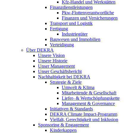
Kfz-Handel und Werkstätten
Finanzdienstleistungen
Pkw‑Flottenverantwortliche
Finanzen und Versicherungen
Transport und Logistik
Fertigung
Industriegüter
Bauwesen und Immobilien
Verteidigung
Über DEKRA
Unsere Vision
Unsere Historie
Unser Management
Unser Geschäftsbericht
Nachhaltigkeit bei DEKRA
Strategie & Ziele
Umwelt & Klima
Mitarbeitende & Gesellschaft
Liefer- & Wertschöpfungskette
Management & Governance
Initiativen & Standards
DEKRA Climate Impact-Programm
Vielfalt, Gerechtigkeit und Inklusion​
Sponsoring & Engagement
Kinderkappen