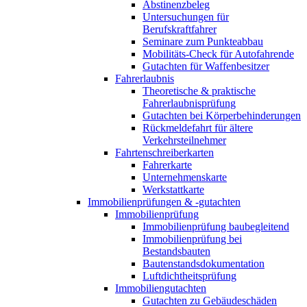
Abstinenzbeleg
Untersuchungen für
Berufskraftfahrer
Seminare zum Punkteabbau
Mobilitäts-Check für Autofahrende
Gutachten für Waffenbesitzer
Fahrerlaubnis
Theoretische & praktische
Fahrerlaubnisprüfung
Gutachten bei Körperbehinderungen
Rückmeldefahrt für ältere
Verkehrsteilnehmer
Fahrtenschreiberkarten
Fahrerkarte
Unternehmenskarte
Werkstattkarte
Immobilienprüfungen & -gutachten
Immobilienprüfung
Immobilienprüfung baubegleitend
Immobilienprüfung bei
Bestandsbauten
Bautenstandsdokumentation
Luftdichtheitsprüfung
Immobiliengutachten
Gutachten zu Gebäudeschäden