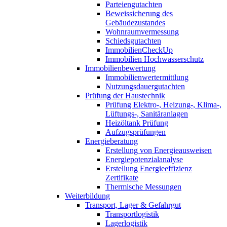
Parteiengutachten
Beweissicherung des
Gebäudezustandes
Wohnraumvermessung
Schiedsgutachten
ImmobilienCheckUp
Immobilien Hochwasserschutz
Immobilienbewertung
Immobilienwertermittlung
Nutzungsdauergutachten
Prüfung der Haustechnik
Prüfung Elektro-, Heizung-, Klima-,
Lüftungs-, Sanitäranlagen
Heizöltank Prüfung
Aufzugsprüfungen
Energieberatung
Erstellung von Energieausweisen
Energiepotenzialanalyse
Erstellung Energieeffizienz
Zertifikate
Thermische Messungen
Weiterbildung
Transport, Lager & Gefahrgut
Transportlogistik
Lagerlogistik