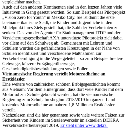
vergleichbar machen.
Auch auf den anderen Kontinenten sind in den letzten Jahren viele
Initiativen in Gang gesetzt worden. So zum Beispiel das Pilotprojekt
„Vision Zero for Youth“ in Mexiko-City. Sie ist damit die erste
lateinamerikanische Stadt, die Kinder und Jugendliche in den
Mittelpunkt ihres Ziels gestellt hat, die Zahl der Verkehrstoten zu
senken. Das von der Agentur für Stadtmanagement ITDP und der
Versicherungsgesellschaft AXA unterstützte Pilotprojekt zielt dabei
vor allem auf den Schulweg ab. Gemeinsam mit Lehrern und
Schülern wurden die gefährlichsten Kreuzungen in der Nähe von
Schulen identifiziert und verschiedene Maßnahmen zur
Verkehrsberuhigung in die Wege geleitet – so zum Beispiel breitere
Gehwege, kürzere Fußgängerüberwege,
Geschwindigkeitsbeschränkungen sowie Poller.
Vietnamesische Regierung verteilt Motorradhelme an
Erstklässler
Eine weitere von zahlreichen schönen Erfolgsgeschichten kommt
aus Vietnam: Vor dem Hintergrund, dass dort viele Kinder mit dem
Motorrad zur Schule gebracht werden, hat die vietnamesische
Regierung zum Schuljahresbeginn 2018/2019 im ganzen Land
kostenlos Motorradhelme an nahezu 1,8 Millionen Erstklässler
verteilt.
Nachzulesen sind die hier genannten sowie viele weitere Fakten zur
Sicherheit von Kindern im Straßenverkehr im aktuellen DEKRA
Verkehrssicherheitsreport 2019.
Er steht unter www.dekra-