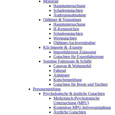
Motorrad
Hauptuntersuchung
Schadengutachten
Änderungsabnahme
Oldtimer & Youngtimer
Hauptuntersuchung
H-Kennzeichen
Schadengutachten
Wertgutachten
Oldtimer-Sachverständige
Kfz-Importe & -Exporte
Importfahrzeug Zulassung
Gutachten für Exportfahrzeuge
Sonstige Fahrzeuge & Schiffe
Caravan & Wohnmobil
Fahrrad
Anhänger
Kutschenprüfung
Gutachten für Boote und Yachten
Personenprüfung
Psychologische & ärztliche Gutachten
Medizinisch-Psychologische
Untersuchung (MPU)
Kostenlose MPU-Infoveranstaltung
Ärztliche Gutachten