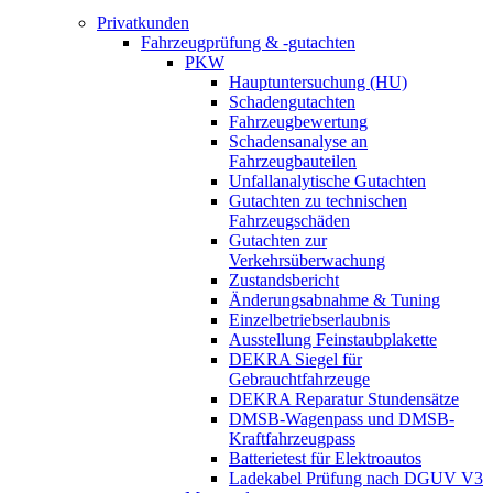
Privatkunden
Fahrzeugprüfung & -gutachten
PKW
Hauptuntersuchung (HU)
Schadengutachten
Fahrzeugbewertung
Schadensanalyse an
Fahrzeugbauteilen
Unfallanalytische Gutachten
Gutachten zu technischen
Fahrzeugschäden
Gutachten zur
Verkehrsüberwachung
Zustandsbericht
Änderungsabnahme & Tuning
Einzelbetriebserlaubnis
Ausstellung Feinstaubplakette
DEKRA Siegel für
Gebrauchtfahrzeuge
DEKRA Reparatur Stundensätze
DMSB-Wagenpass und DMSB-
Kraftfahrzeugpass
Batterietest für Elektroautos
Ladekabel Prüfung nach DGUV V3