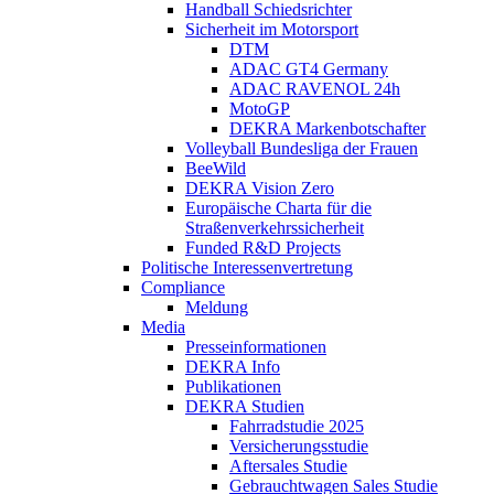
Handball Schiedsrichter
Sicherheit im Motorsport
DTM
ADAC GT4 Germany
ADAC RAVENOL 24h
MotoGP
DEKRA Markenbotschafter
Volleyball Bundesliga der Frauen
BeeWild
DEKRA Vision Zero
Europäische Charta für die
Straßenverkehrssicherheit
Funded R&D Projects
Politische Interessenvertretung
Compliance
Meldung
Media
Presseinformationen
DEKRA Info
Publikationen
DEKRA Studien
Fahrradstudie 2025
Versicherungsstudie
Aftersales Studie
Gebrauchtwagen Sales Studie