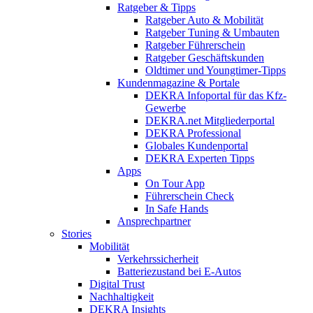
Ratgeber & Tipps
Ratgeber Auto & Mobilität
Ratgeber Tuning & Umbauten
Ratgeber Führerschein
Ratgeber Geschäftskunden
Oldtimer und Youngtimer-Tipps
Kundenmagazine & Portale
DEKRA Infoportal für das Kfz-
Gewerbe
DEKRA.net Mitgliederportal
DEKRA Professional
Globales Kundenportal
DEKRA Experten Tipps
Apps
On Tour App
Führerschein Check
In Safe Hands
Ansprechpartner
Stories
Mobilität
Verkehrssicherheit
Batteriezustand bei E-Autos
Digital Trust
Nachhaltigkeit
DEKRA Insights