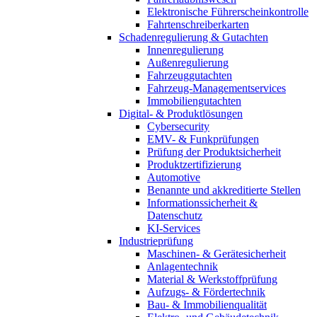
Elektronische Führerscheinkontrolle
Fahrtenschreiberkarten
Schadenregulierung & Gutachten
Innenregulierung
Außenregulierung
Fahrzeuggutachten
Fahrzeug-Managementservices
Immobiliengutachten
Digital- & Produktlösungen
Cybersecurity
EMV- & Funkprüfungen
Prüfung der Produktsicherheit
Produktzertifizierung
Automotive
Benannte und akkreditierte Stellen
Informationssicherheit &
Datenschutz
KI-Services
Industrieprüfung
Maschinen- & Gerätesicherheit
Anlagentechnik
Material & Werkstoffprüfung
Aufzugs- & Fördertechnik
Bau- & Immobilienqualität