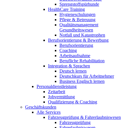
Sprengstoffspürhunde
HealthCare Training
Hygieneschulungen
Pflege & Betreuung
Qualitätsmanagement
Gesundheitswesen
Notfall und Katastrophen
Berufsorientierung & Bewerbung
Berufsorientierung
Coaching
Arbeitsaufnahme
Berufliche Rehabilitation
Integration & Sprachen
Deutsch lernen
Deutschkurs für Arbeitnehmer
Business Englisch lernen
Personaldienstleistung
Zeitarbeit
Jobvermittlung
Qualifizierung & Coaching
Geschäftskunden
Alle Services
Fahrzeugprüfung & Fahrerlaubniswesen
Fahrzeugprüfung
Fahrerlaubniswesen