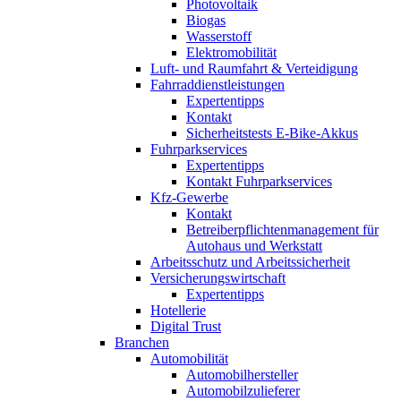
Photovoltaik
Biogas
Wasserstoff
Elektromobilität
Luft- und Raumfahrt & Verteidigung
Fahrraddienstleistungen
Expertentipps
Kontakt
Sicherheitstests E-Bike-Akkus
Fuhrparkservices
Expertentipps
Kontakt Fuhrparkservices
Kfz-Gewerbe
Kontakt
Betreiberpflichtenmanagement für
Autohaus und Werkstatt
Arbeitsschutz und Arbeitssicherheit
Versicherungswirtschaft
Expertentipps
Hotellerie
Digital Trust
Branchen
Automobilität
Automobilhersteller
Automobilzulieferer