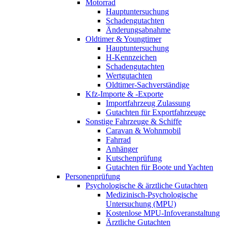
Motorrad
Hauptuntersuchung
Schadengutachten
Änderungsabnahme
Oldtimer & Youngtimer
Hauptuntersuchung
H-Kennzeichen
Schadengutachten
Wertgutachten
Oldtimer-Sachverständige
Kfz-Importe & -Exporte
Importfahrzeug Zulassung
Gutachten für Exportfahrzeuge
Sonstige Fahrzeuge & Schiffe
Caravan & Wohnmobil
Fahrrad
Anhänger
Kutschenprüfung
Gutachten für Boote und Yachten
Personenprüfung
Psychologische & ärztliche Gutachten
Medizinisch-Psychologische
Untersuchung (MPU)
Kostenlose MPU-Infoveranstaltung
Ärztliche Gutachten