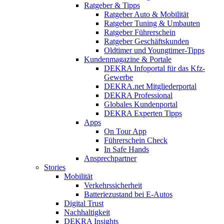
Ratgeber & Tipps
Ratgeber Auto & Mobilität
Ratgeber Tuning & Umbauten
Ratgeber Führerschein
Ratgeber Geschäftskunden
Oldtimer und Youngtimer-Tipps
Kundenmagazine & Portale
DEKRA Infoportal für das Kfz-
Gewerbe
DEKRA.net Mitgliederportal
DEKRA Professional
Globales Kundenportal
DEKRA Experten Tipps
Apps
On Tour App
Führerschein Check
In Safe Hands
Ansprechpartner
Stories
Mobilität
Verkehrssicherheit
Batteriezustand bei E-Autos
Digital Trust
Nachhaltigkeit
DEKRA Insights