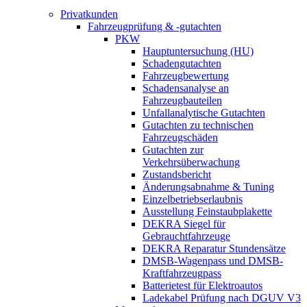
Privatkunden
Fahrzeugprüfung & -gutachten
PKW
Hauptuntersuchung (HU)
Schadengutachten
Fahrzeugbewertung
Schadensanalyse an
Fahrzeugbauteilen
Unfallanalytische Gutachten
Gutachten zu technischen
Fahrzeugschäden
Gutachten zur
Verkehrsüberwachung
Zustandsbericht
Änderungsabnahme & Tuning
Einzelbetriebserlaubnis
Ausstellung Feinstaubplakette
DEKRA Siegel für
Gebrauchtfahrzeuge
DEKRA Reparatur Stundensätze
DMSB-Wagenpass und DMSB-
Kraftfahrzeugpass
Batterietest für Elektroautos
Ladekabel Prüfung nach DGUV V3