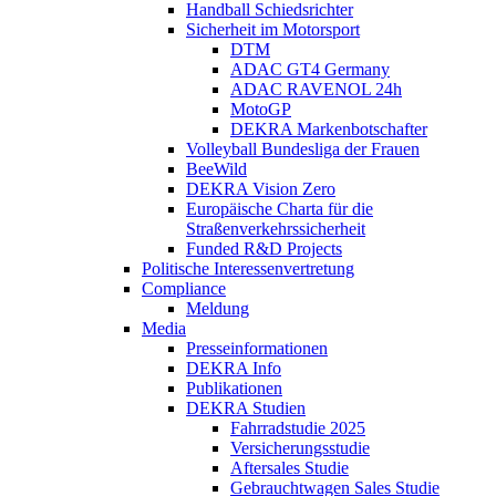
Handball Schiedsrichter
Sicherheit im Motorsport
DTM
ADAC GT4 Germany
ADAC RAVENOL 24h
MotoGP
DEKRA Markenbotschafter
Volleyball Bundesliga der Frauen
BeeWild
DEKRA Vision Zero
Europäische Charta für die
Straßenverkehrssicherheit
Funded R&D Projects
Politische Interessenvertretung
Compliance
Meldung
Media
Presseinformationen
DEKRA Info
Publikationen
DEKRA Studien
Fahrradstudie 2025
Versicherungsstudie
Aftersales Studie
Gebrauchtwagen Sales Studie