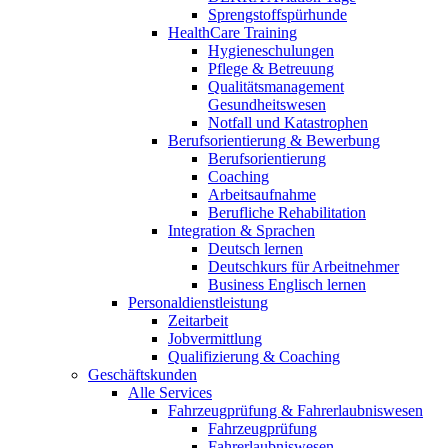
Sprengstoffspürhunde
HealthCare Training
Hygieneschulungen
Pflege & Betreuung
Qualitätsmanagement
Gesundheitswesen
Notfall und Katastrophen
Berufsorientierung & Bewerbung
Berufsorientierung
Coaching
Arbeitsaufnahme
Berufliche Rehabilitation
Integration & Sprachen
Deutsch lernen
Deutschkurs für Arbeitnehmer
Business Englisch lernen
Personaldienstleistung
Zeitarbeit
Jobvermittlung
Qualifizierung & Coaching
Geschäftskunden
Alle Services
Fahrzeugprüfung & Fahrerlaubniswesen
Fahrzeugprüfung
Fahrerlaubniswesen