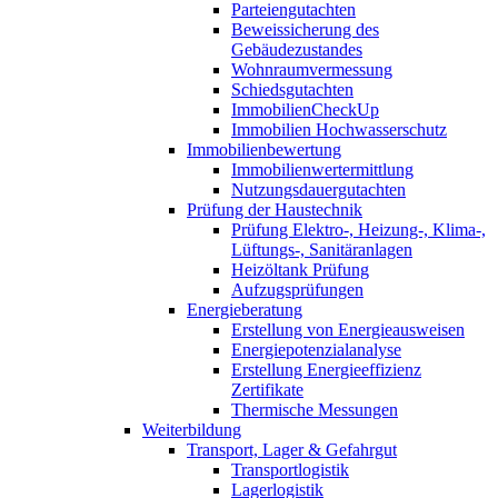
Parteiengutachten
Beweissicherung des
Gebäudezustandes
Wohnraumvermessung
Schiedsgutachten
ImmobilienCheckUp
Immobilien Hochwasserschutz
Immobilienbewertung
Immobilienwertermittlung
Nutzungsdauergutachten
Prüfung der Haustechnik
Prüfung Elektro-, Heizung-, Klima-,
Lüftungs-, Sanitäranlagen
Heizöltank Prüfung
Aufzugsprüfungen
Energieberatung
Erstellung von Energieausweisen
Energiepotenzialanalyse
Erstellung Energieeffizienz
Zertifikate
Thermische Messungen
Weiterbildung
Transport, Lager & Gefahrgut
Transportlogistik
Lagerlogistik