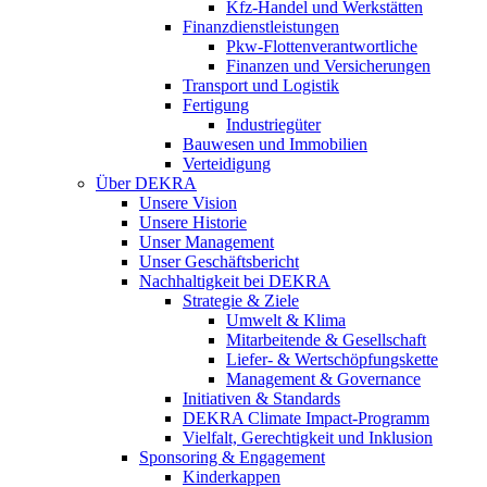
Kfz-Handel und Werkstätten
Finanzdienstleistungen
Pkw‑Flottenverantwortliche
Finanzen und Versicherungen
Transport und Logistik
Fertigung
Industriegüter
Bauwesen und Immobilien
Verteidigung
Über DEKRA
Unsere Vision
Unsere Historie
Unser Management
Unser Geschäftsbericht
Nachhaltigkeit bei DEKRA
Strategie & Ziele
Umwelt & Klima
Mitarbeitende & Gesellschaft
Liefer- & Wertschöpfungskette
Management & Governance
Initiativen & Standards
DEKRA Climate Impact-Programm
Vielfalt, Gerechtigkeit und Inklusion​
Sponsoring & Engagement
Kinderkappen