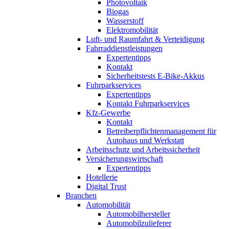
Photovoltaik
Biogas
Wasserstoff
Elektromobilität
Luft- und Raumfahrt & Verteidigung
Fahrraddienstleistungen
Expertentipps
Kontakt
Sicherheitstests E-Bike-Akkus
Fuhrparkservices
Expertentipps
Kontakt Fuhrparkservices
Kfz-Gewerbe
Kontakt
Betreiberpflichtenmanagement für
Autohaus und Werkstatt
Arbeitsschutz und Arbeitssicherheit
Versicherungswirtschaft
Expertentipps
Hotellerie
Digital Trust
Branchen
Automobilität
Automobilhersteller
Automobilzulieferer