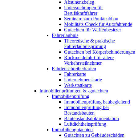
Abstinenzbeleg
Untersuchungen für
Berufskraftfahrer
Seminare zum Punkteabbau
Mobilitäts-Check für Autofahrende
Gutachten für Waffenbesitzer
Fahrerlaubnis
Theoretische & praktische
Fahrerlaubnisprüfung
Gutachten bei Körperbehinderungen
Rückmeldefahrt für ältere
Verkehrsteilnehmer
Fahrtenschreiberkarten
Fahrerkarte
Unternehmenskarte
Werkstattkarte
Immobilienprüfungen & -gutachten
Immobilienprüfung
Immobilienprüfung baubegleitend
Immobilienprüfung bei
Bestandsbauten
Bautenstandsdokumentation
Luftdichtheitsprüfung
Immobiliengutachten
Gutachten zu Gebäudeschäden