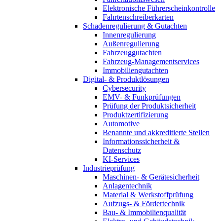
Elektronische Führerscheinkontrolle
Fahrtenschreiberkarten
Schadenregulierung & Gutachten
Innenregulierung
Außenregulierung
Fahrzeuggutachten
Fahrzeug-Managementservices
Immobiliengutachten
Digital- & Produktlösungen
Cybersecurity
EMV- & Funkprüfungen
Prüfung der Produktsicherheit
Produktzertifizierung
Automotive
Benannte und akkreditierte Stellen
Informationssicherheit &
Datenschutz
KI-Services
Industrieprüfung
Maschinen- & Gerätesicherheit
Anlagentechnik
Material & Werkstoffprüfung
Aufzugs- & Fördertechnik
Bau- & Immobilienqualität