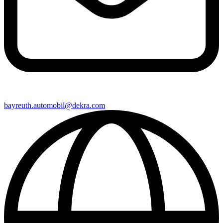
bayreuth​.automobil@​dekra.com