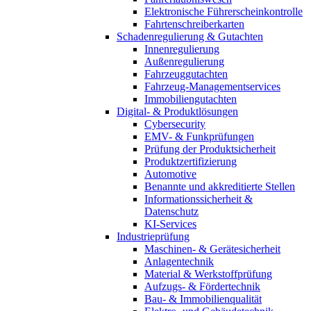
Elektronische Führerscheinkontrolle
Fahrtenschreiberkarten
Schadenregulierung & Gutachten
Innenregulierung
Außenregulierung
Fahrzeuggutachten
Fahrzeug-Managementservices
Immobiliengutachten
Digital- & Produktlösungen
Cybersecurity
EMV- & Funkprüfungen
Prüfung der Produktsicherheit
Produktzertifizierung
Automotive
Benannte und akkreditierte Stellen
Informationssicherheit &
Datenschutz
KI-Services
Industrieprüfung
Maschinen- & Gerätesicherheit
Anlagentechnik
Material & Werkstoffprüfung
Aufzugs- & Fördertechnik
Bau- & Immobilienqualität