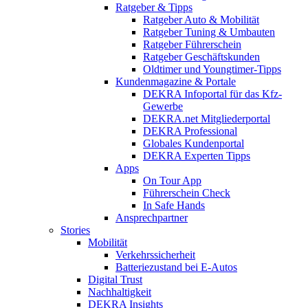
Ratgeber & Tipps
Ratgeber Auto & Mobilität
Ratgeber Tuning & Umbauten
Ratgeber Führerschein
Ratgeber Geschäftskunden
Oldtimer und Youngtimer-Tipps
Kundenmagazine & Portale
DEKRA Infoportal für das Kfz-
Gewerbe
DEKRA.net Mitgliederportal
DEKRA Professional
Globales Kundenportal
DEKRA Experten Tipps
Apps
On Tour App
Führerschein Check
In Safe Hands
Ansprechpartner
Stories
Mobilität
Verkehrssicherheit
Batteriezustand bei E-Autos
Digital Trust
Nachhaltigkeit
DEKRA Insights