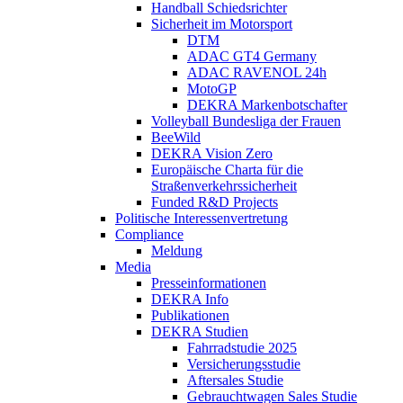
Handball Schiedsrichter
Sicherheit im Motorsport
DTM
ADAC GT4 Germany
ADAC RAVENOL 24h
MotoGP
DEKRA Markenbotschafter
Volleyball Bundesliga der Frauen
BeeWild
DEKRA Vision Zero
Europäische Charta für die
Straßenverkehrssicherheit
Funded R&D Projects
Politische Interessenvertretung
Compliance
Meldung
Media
Presseinformationen
DEKRA Info
Publikationen
DEKRA Studien
Fahrradstudie 2025
Versicherungsstudie
Aftersales Studie
Gebrauchtwagen Sales Studie