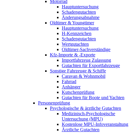
Motorrad
Hauptuntersuchung
Schadengutachten
Änderungsabnahme
Oldtimer & Youngtimer
Hauptuntersuchung
H-Kennzeichen
Schadengutachten
Wertgutachten
Oldtimer-Sachverständige
Kfz-Importe & -Exporte
Importfahrzeug Zulassung
Gutachten für Exportfahrzeuge
Sonstige Fahrzeuge & Schiffe
Caravan & Wohnmobil
Fahrrad
Anhänger
Kutschenprüfung
Gutachten für Boote und Yachten
Personenprüfung
Psychologische & ärztliche Gutachten
Medizinisch-Psychologische
Untersuchung (MPU)
Kostenlose MPU-Infoveranstaltung
Ärztliche Gutachten