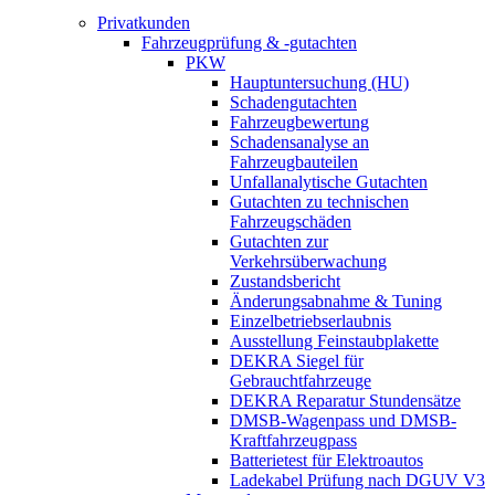
Privatkunden
Fahrzeugprüfung & -gutachten
PKW
Hauptuntersuchung (HU)
Schadengutachten
Fahrzeugbewertung
Schadensanalyse an
Fahrzeugbauteilen
Unfallanalytische Gutachten
Gutachten zu technischen
Fahrzeugschäden
Gutachten zur
Verkehrsüberwachung
Zustandsbericht
Änderungsabnahme & Tuning
Einzelbetriebserlaubnis
Ausstellung Feinstaubplakette
DEKRA Siegel für
Gebrauchtfahrzeuge
DEKRA Reparatur Stundensätze
DMSB-Wagenpass und DMSB-
Kraftfahrzeugpass
Batterietest für Elektroautos
Ladekabel Prüfung nach DGUV V3