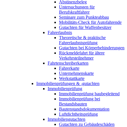
Abstinenzbeleg
Untersuchungen für
Berufskraftfahrer
Seminare zum Punkteabbau
Mobilitäts-Check für Autofahrende
Gutachten für Waffenbesitzer
Fahrerlaubnis
Theoretische & praktische
Fahrerlaubnisprüfung
Gutachten bei Körperbehinderungen
Rückmeldefahrt für ältere
Verkehrsteilnehmer
Fahrtenschreiberkarten
Fahrerkarte
Unternehmenskarte
Werkstattkarte
Immobilienprüfungen & -gutachten
Immobilienprüfung
Immobilienprüfung baubegleitend
Immobilienprüfung bei
Bestandsbauten
Bautenstandsdokumentation
Luftdichtheitsprüfung
Immobiliengutachten
Gutachten zu Gebäudeschäden