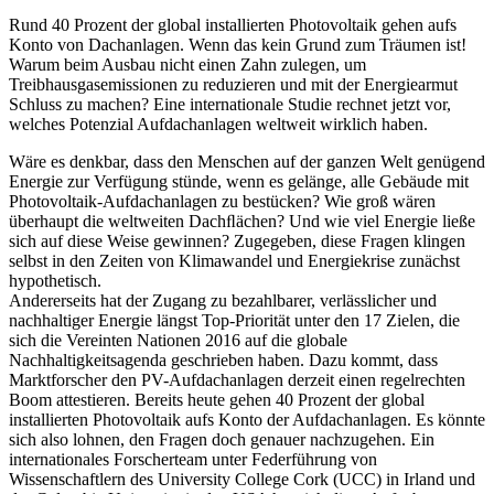
Rund 40 Prozent der global installierten Photovoltaik gehen aufs
Konto von Dachanlagen. Wenn das kein Grund zum Träumen ist!
Warum beim Ausbau nicht einen Zahn zulegen, um
Treibhausgasemissionen zu reduzieren und mit der Energiearmut
Schluss zu machen? Eine internationale Studie rechnet jetzt vor,
welches Potenzial Aufdachanlagen weltweit wirklich haben.
Wäre es denkbar, dass den Menschen auf der ganzen Welt genügend
Energie zur Verfügung stünde, wenn es gelänge, alle Gebäude mit
Photovoltaik-Aufdachanlagen zu bestücken? Wie groß wären
überhaupt die weltweiten Dachﬂächen? Und wie viel Energie ließe
sich auf diese Weise gewinnen? Zugegeben, diese Fragen klingen
selbst in den Zeiten von Klimawandel und Energiekrise zunächst
hypothetisch.
Andererseits hat der Zugang zu bezahlbarer, verlässlicher und
nachhaltiger Energie längst Top-Priorität unter den 17 Zielen, die
sich die Vereinten Nationen 2016 auf die globale
Nachhaltigkeitsagenda geschrieben haben. Dazu kommt, dass
Marktforscher den PV-Aufdachanlagen derzeit einen regelrechten
Boom attestieren. Bereits heute gehen 40 Prozent der global
installierten Photovoltaik aufs Konto der Aufdachanlagen. Es könnte
sich also lohnen, den Fragen doch genauer nachzugehen. Ein
internationales Forscherteam unter Federführung von
Wissenschaftlern des University College Cork (UCC) in Irland und