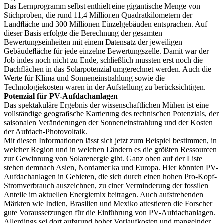
Das Lernprogramm selbst enthielt eine gigantische Menge von
Stichproben, die rund 11,4 Millionen Quadratkilometern der
Landﬂäche und 300 Millionen Einzelgebäuden entsprachen. Auf
dieser Basis erfolgte die Berechnung der gesamten
Bewertungseinheiten mit einem Datensatz der jeweiligen
Gebäudeﬂäche für jede einzelne Bewertungszelle. Damit war der
Job indes noch nicht zu Ende, schließlich mussten erst noch die
Dachﬂächen in das Solarpotenzial umgerechnet werden. Auch die
Werte für Klima und Sonneneinstrahlung sowie die
Technologiekosten waren in der Aufstellung zu berücksichtigen.
Potenzial für PV-Aufdachanlagen
Das spektakuläre Ergebnis der wissenschaftlichen Mühen ist eine
vollständige geograﬁsche Kartierung des technischen Potenzials, der
saisonalen Veränderungen der Sonneneinstrahlung und der Kosten
der Aufdach-Photovoltaik.
Mit diesen Informationen lässt sich jetzt zum Beispiel bestimmen, in
welcher Region und in welchen Ländern es die größten Ressourcen
zur Gewinnung von Solarenergie gibt. Ganz oben auf der Liste
stehen demnach Asien, Nordamerika und Europa. Hier könnten PV-
Aufdachanlagen in Gebieten, die sich durch einen hohen Pro-Kopf-
Stromverbrauch auszeichnen, zu einer Verminderung der fossilen
Anteile im aktuellen Energiemix beitragen. Auch aufstrebenden
Märkten wie Indien, Brasilien und Mexiko attestieren die Forscher
gute Voraussetzungen für die Einführung von PV-Aufdachanlagen.
Allerdings sei dort aufgrund hoher Vorlaufkosten und mangelnder