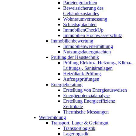
Parteiengutachten
Beweissicherung des
Gebäudezustandes
Wohnraumvermessung
Schiedsgutachten
ImmobilienCheckUp
Immobilien Hochwasserschutz
Immobilienbewertung
Immobilienwertermittlung
Nutzungsdauergutachten
Prüfung der Haustechnik
Prüfung Elektro-, Heizung-, Klima-,
Lüftungs-, Sanitäranlagen
Heizöltank Prüfung
Aufzugsprüfungen
Energieberatung
Erstellung von Energieausweisen
Energiepotenzialanalyse
Erstellung Energieeffizienz
Zertifikate
Thermische Messungen
Weiterbildung
Transport, Lager & Gefahrgut
Transportlogistik
Lagerlogistik