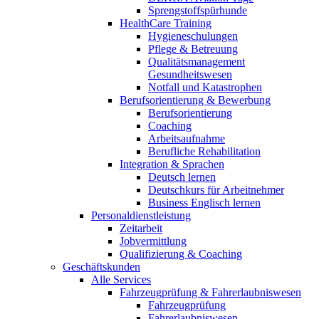
Sprengstoffspürhunde
HealthCare Training
Hygieneschulungen
Pflege & Betreuung
Qualitätsmanagement
Gesundheitswesen
Notfall und Katastrophen
Berufsorientierung & Bewerbung
Berufsorientierung
Coaching
Arbeitsaufnahme
Berufliche Rehabilitation
Integration & Sprachen
Deutsch lernen
Deutschkurs für Arbeitnehmer
Business Englisch lernen
Personaldienstleistung
Zeitarbeit
Jobvermittlung
Qualifizierung & Coaching
Geschäftskunden
Alle Services
Fahrzeugprüfung & Fahrerlaubniswesen
Fahrzeugprüfung
Fahrerlaubniswesen