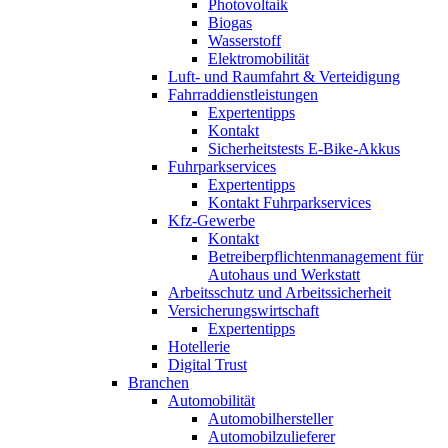
Photovoltaik
Biogas
Wasserstoff
Elektromobilität
Luft- und Raumfahrt & Verteidigung
Fahrraddienstleistungen
Expertentipps
Kontakt
Sicherheitstests E-Bike-Akkus
Fuhrparkservices
Expertentipps
Kontakt Fuhrparkservices
Kfz-Gewerbe
Kontakt
Betreiberpflichtenmanagement für
Autohaus und Werkstatt
Arbeitsschutz und Arbeitssicherheit
Versicherungswirtschaft
Expertentipps
Hotellerie
Digital Trust
Branchen
Automobilität
Automobilhersteller
Automobilzulieferer