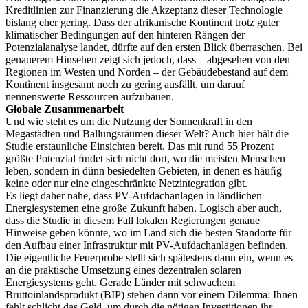
Kreditlinien zur Finanzierung die Akzeptanz dieser Technologie
bislang eher gering. Dass der afrikanische Kontinent trotz guter
klimatischer Bedingungen auf den hinteren Rängen der
Potenzialanalyse landet, dürfte auf den ersten Blick überraschen. Bei
genauerem Hinsehen zeigt sich jedoch, dass – abgesehen von den
Regionen im Westen und Norden – der Gebäudebestand auf dem
Kontinent insgesamt noch zu gering ausfällt, um darauf
nennenswerte Ressourcen aufzubauen.
Globale Zusammenarbeit
Und wie steht es um die Nutzung der Sonnenkraft in den
Megastädten und Ballungsräumen dieser Welt? Auch hier hält die
Studie erstaunliche Einsichten bereit. Das mit rund 55 Prozent
größte Potenzial ﬁndet sich nicht dort, wo die meisten Menschen
leben, sondern in dünn besiedelten Gebieten, in denen es häuﬁg
keine oder nur eine eingeschränkte Netzintegration gibt.
Es liegt daher nahe, dass PV-Aufdachanlagen in ländlichen
Energiesystemen eine große Zukunft haben. Logisch aber auch,
dass die Studie in diesem Fall lokalen Regierungen genaue
Hinweise geben könnte, wo im Land sich die besten Standorte für
den Aufbau einer Infrastruktur mit PV-Aufdachanlagen befinden.
Die eigentliche Feuerprobe stellt sich spätestens dann ein, wenn es
an die praktische Umsetzung eines dezentralen solaren
Energiesystems geht. Gerade Länder mit schwachem
Bruttoinlandsprodukt (BIP) stehen dann vor einem Dilemma: Ihnen
fehlt schlicht das Geld, um durch die nötigen Investitionen ihr