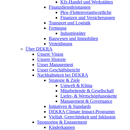
Kfz-Handel und Werkstätten
Finanzdienstleistungen
Pkw‑Flottenverantwortliche
Finanzen und Versicherungen
Transport und Logistik
Fertigung
Industriegüter
Bauwesen und Immobilien
Verteidigung
Über DEKRA
Unsere Vision
Unsere Historie
Unser Management
Unser Geschäftsbericht
Nachhaltigkeit bei DEKRA
Strategie & Ziele
Umwelt & Klima
Mitarbeitende & Gesellschaft
Liefer- & Wertschöpfungskette
Management & Governance
Initiativen & Standards
DEKRA Climate Impact-Programm
Vielfalt, Gerechtigkeit und Inklusion​
Sponsoring & Engagement
Kinderkappen