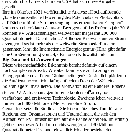
der Columbia University in den USA hat sich diese Aufgabe
gestellt.
Ihre im Oktober 2021 veröffentlichte Analyse „Hochauﬂösende
globale raumzeitliche Bewertung des Potenzials der Photovoltaik
auf Dächern für die Stromerzeugung aus erneuerbaren Energien“
kommt zu einer klaren Antwort: Bezogen auf das Referenzjahr 2018
könnten PV-Aufdachanlagen weltweit auf insgesamt 200.000
Quadratkilometer Dachﬂäche 27 Billionen Kilowattstunden Strom
erzeugen. Das ist mehr als der weltweite Strombedarf in dem
genannten Jahr; die Internationale Energieagentur (IEA) gibt dafür
eine Größenordnung von 24,7 Billionen Kilowattstunden an.
Big Data und KI-Anwendungen
Diese wissenschaftliche Erkenntnis beruht deﬁnitiv auf einem
hochkomplexen Ansatz. Wie aber könnte sie zur Lösung der
Energieprobleme auf dem Globus beitragen? Tatsächlich plädieren
die Studienautoren nicht dafür, auf jedem Dach der Welt eine
Solaranlage zu installieren. Die Motivation ist eine andere. Erstens
stehen PV-Aufdachanlagen für eine kohlenstoﬀarme, hoch
verfügbare und preiswerte Technologie. Zweitens leben weltweit
immer noch 800 Millionen Menschen ohne Strom.
Genau hier setzt die Studie an. Sie ist ein nützliches Tool für alle
Regierungen, Organisationen und Unternehmen, die sich den
Aufbau von PV-Infrastrukturen auf die Fahne schreiben. Im Prinzip
geht es bei dieser Arbeit um nichts weniger, als 130 Millionen
Quadratkilometer Festland, einschließlich aller bestehenden