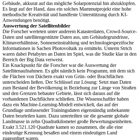
Gebäude, akkurat auf das mögliche Solarpotenzial hin abzuklopfen.
Es liegt auf der Hand, dass ein solches Mammutprojekt eine hohe
methodische Kreativität und handfeste Unterstützung durch KI-
Anwendungen benötigt.
Auswertung der Satellitenbilder
Die Forscher werteten unter anderem Katasterdaten, Crowd-Source-
Daten und satellitengestützte Daten aus, um Gebäudegrundrisse,
Klimaverhältnisse, Sonneneinstrahlung und technologiespeziﬁsche
Informationen in Sachen Photovoltaik zu ermitteln. Unterm Strich
waren dabei Petabytes an Daten im Spiel, was die Studie klar in den
Bereich der Big Data verweist.
Ein Knackpunkt für die Forscher war die Auswertung der
Satellitenaufnahmen. Es gibt nämlich kein Programm, mit dem sich
die Flächen von Dächern exakt von Grün- oder Brachﬂächen
unterscheiden ließen. Der Schlüssel zur Lösung: Setzt man Daten
zum Bestand der Bevölkerung in Beziehung zur Länge von Straßen
und den Grenzen bebauter Gebiete, lässt sich daraus auf die
vorhandenen Dachﬂächen schließen. Die Wissenschaftler haben
dazu ein Machine-Learning-Modell entwickelt, das auf der
Grundlage umfassender Trainingsdaten eigenständig unbekannte
Daten beurteilen kann. Dazu unterteilten sie die gesamte globale
Landmasse in zehn Quadratkilometer große Bewertungseinheiten.
Exakt 3.521.120 Quadrate kamen so zusammen, die alle eine
eindeutige Kennung besaßen und einem eindeutigen Land
zugeordnet waren.