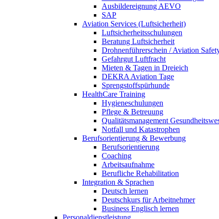
Ausbildereignung AEVO
SAP
Aviation Services (Luftsicherheit)
Luftsicherheitsschulungen
Beratung Luftsicherheit
Drohnenführerschein / Aviation Safet
Gefahrgut Luftfracht
Mieten & Tagen in Dreieich
DEKRA Aviation Tage
Sprengstoffspürhunde
HealthCare Training
Hygieneschulungen
Pflege & Betreuung
Qualitätsmanagement Gesundheitswe
Notfall und Katastrophen
Berufsorientierung & Bewerbung
Berufsorientierung
Coaching
Arbeitsaufnahme
Berufliche Rehabilitation
Integration & Sprachen
Deutsch lernen
Deutschkurs für Arbeitnehmer
Business Englisch lernen
Personaldienstleistung