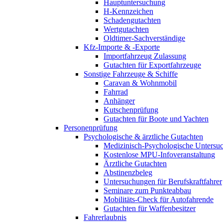
Hauptuntersuchung
H-Kennzeichen
Schadengutachten
Wertgutachten
Oldtimer-Sachverständige
Kfz-Importe & -Exporte
Importfahrzeug Zulassung
Gutachten für Exportfahrzeuge
Sonstige Fahrzeuge & Schiffe
Caravan & Wohnmobil
Fahrrad
Anhänger
Kutschenprüfung
Gutachten für Boote und Yachten
Personenprüfung
Psychologische & ärztliche Gutachten
Medizinisch-Psychologische Unters
Kostenlose MPU-Infoveranstaltung
Ärztliche Gutachten
Abstinenzbeleg
Untersuchungen für Berufskraftfahrer
Seminare zum Punkteabbau
Mobilitäts-Check für Autofahrende
Gutachten für Waffenbesitzer
Fahrerlaubnis