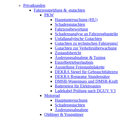
Privatkunden
Fahrzeugprüfung & -gutachten
PKW
Hauptuntersuchung (HU)
Schadengutachten
Fahrzeugbewertung
Schadensanalyse an Fahrzeugbauteile
Unfallanalytische Gutachten
Gutachten zu technischen Fahrzeugs
Gutachten zur Verkehrsüberwachung
Zustandsbericht
Änderungsabnahme & Tuning
Einzelbetriebserlaubnis
Ausstellung Feinstaubplakette
DEKRA Siegel für Gebrauchtfahrzeu
DEKRA Reparatur Stundensätze
DMSB-Wagenpass und DMSB-Kraftf
Batterietest für Elektroautos
Ladekabel Prüfung nach DGUV V3
Motorrad
Hauptuntersuchung
Schadengutachten
Änderungsabnahme
Oldtimer & Youngtimer