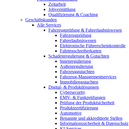
Zeitarbeit
Jobvermittlung
Qualifizierung & Coaching
Geschäftskunden
Alle Services
Fahrzeugprüfung & Fahrerlaubniswesen
Fahrzeugprüfung
Fahrerlaubniswesen
Elektronische Führerscheinkontrolle
Fahrtenschreiberkarten
Schadenregulierung & Gutachten
Innenregulierung
Außenregulierung
Fahrzeuggutachten
Fahrzeug-Managementservices
Immobiliengutachten
Digital- & Produktlösungen
Cybersecurity
EMV- & Funkprüfungen
Prüfung der Produktsicherheit
Produktzertifizierung
Automotive
Benannte und akkreditierte Stellen
Informationssicherheit & Datenschutz
KI-Services