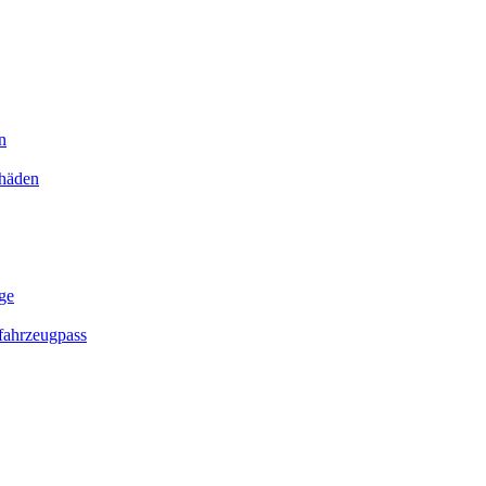
n
chäden
ge
ahrzeugpass