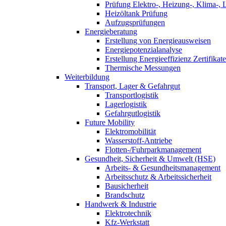
Prüfung Elektro-, Heizung-, Klima-, 
Heizöltank Prüfung
Aufzugsprüfungen
Energieberatung
Erstellung von Energieausweisen
Energiepotenzialanalyse
Erstellung Energieeffizienz Zertifikate
Thermische Messungen
Weiterbildung
Transport, Lager & Gefahrgut
Transportlogistik
Lagerlogistik
Gefahrgutlogistik
Future Mobility
Elektromobilität
Wasserstoff-Antriebe
Flotten-/Fuhrparkmanagement
Gesundheit, Sicherheit & Umwelt (HSE)
Arbeits- & Gesundheitsmanagement
Arbeitsschutz & Arbeitssicherheit
Bausicherheit
Brandschutz
Handwerk & Industrie
Elektrotechnik
Kfz-Werkstatt