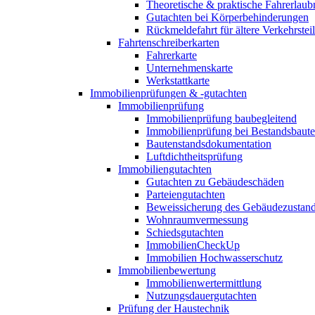
Theoretische & praktische Fahrerlaub
Gutachten bei Körperbehinderungen
Rückmeldefahrt für ältere Verkehrste
Fahrtenschreiberkarten
Fahrerkarte
Unternehmenskarte
Werkstattkarte
Immobilienprüfungen & -gutachten
Immobilienprüfung
Immobilienprüfung baubegleitend
Immobilienprüfung bei Bestandsbaut
Bautenstandsdokumentation
Luftdichtheitsprüfung
Immobiliengutachten
Gutachten zu Gebäudeschäden
Parteiengutachten
Beweissicherung des Gebäudezustan
Wohnraumvermessung
Schiedsgutachten
ImmobilienCheckUp
Immobilien Hochwasserschutz
Immobilienbewertung
Immobilienwertermittlung
Nutzungsdauergutachten
Prüfung der Haustechnik