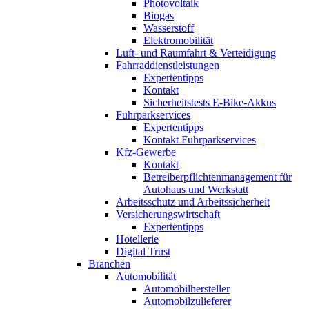
Photovoltaik
Biogas
Wasserstoff
Elektromobilität
Luft- und Raumfahrt & Verteidigung
Fahrraddienstleistungen
Expertentipps
Kontakt
Sicherheitstests E-Bike-Akkus
Fuhrparkservices
Expertentipps
Kontakt Fuhrparkservices
Kfz-Gewerbe
Kontakt
Betreiberpflichtenmanagement für
Autohaus und Werkstatt
Arbeitsschutz und Arbeitssicherheit
Versicherungswirtschaft
Expertentipps
Hotellerie
Digital Trust
Branchen
Automobilität
Automobilhersteller
Automobilzulieferer