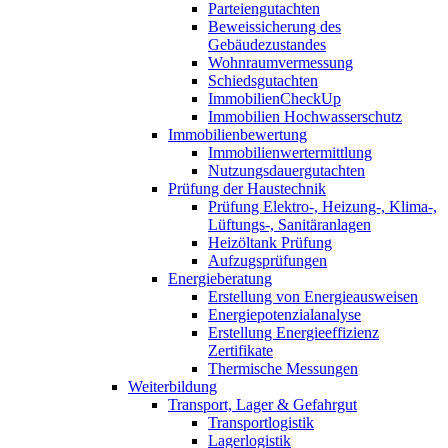
Parteiengutachten
Beweissicherung des
Gebäudezustandes
Wohnraumvermessung
Schiedsgutachten
ImmobilienCheckUp
Immobilien Hochwasserschutz
Immobilienbewertung
Immobilienwertermittlung
Nutzungsdauergutachten
Prüfung der Haustechnik
Prüfung Elektro-, Heizung-, Klima-,
Lüftungs-, Sanitäranlagen
Heizöltank Prüfung
Aufzugsprüfungen
Energieberatung
Erstellung von Energieausweisen
Energiepotenzialanalyse
Erstellung Energieeffizienz
Zertifikate
Thermische Messungen
Weiterbildung
Transport, Lager & Gefahrgut
Transportlogistik
Lagerlogistik