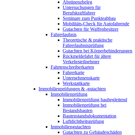
Abstinenzbeleg
Untersuchungen für
Berufskraftfahrer
Seminare zum Punkteabbau
Mobilitäts-Check für Autofahrende
Gutachten für Waffenbesitzer
Fahrerlaubnis
Theoretische & praktische
Fahrerlaubnisprüfung
Gutachten bei Körperbehinderungen
Rückmeldefahrt für ältere
Verkehrsteilnehmer
Fahrtenschreiberkarten
Fahrerkarte
Unternehmenskarte
Werkstattkarte
Immobilienprüfungen & -gutachten
Immobilienprüfung
Immobilienprüfung baubegleitend
Immobilienprüfung bei
Bestandsbauten
Bautenstandsdokumentation
Luftdichtheitsprüfung
Immobiliengutachten
Gutachten zu Gebäudeschäden