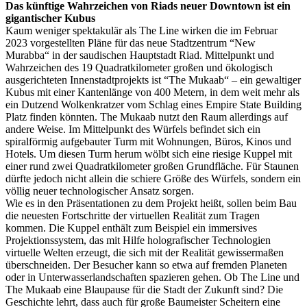
Das künftige Wahrzeichen von Riads neuer Downtown ist ein
gigantischer Kubus
Kaum weniger spektakulär als The Line wirken die im Februar
2023 vorgestellten Pläne für das neue Stadtzentrum “New
Murabba“ in der saudischen Hauptstadt Riad. Mittelpunkt und
Wahrzeichen des 19 Quadratkilometer großen und ökologisch
ausgerichteten Innenstadtprojekts ist “The Mukaab“ – ein gewaltiger
Kubus mit einer Kantenlänge von 400 Metern, in dem weit mehr als
ein Dutzend Wolkenkratzer vom Schlag eines Empire State Building
Platz finden könnten. The Mukaab nutzt den Raum allerdings auf
andere Weise. Im Mittelpunkt des Würfels befindet sich ein
spiralförmig aufgebauter Turm mit Wohnungen, Büros, Kinos und
Hotels. Um diesen Turm herum wölbt sich eine riesige Kuppel mit
einer rund zwei Quadratkilometer großen Grundfläche. Für Staunen
dürfte jedoch nicht allein die schiere Größe des Würfels, sondern ein
völlig neuer technologischer Ansatz sorgen.
Wie es in den Präsentationen zu dem Projekt heißt, sollen beim Bau
die neuesten Fortschritte der virtuellen Realität zum Tragen
kommen. Die Kuppel enthält zum Beispiel ein immersives
Projektionssystem, das mit Hilfe holografischer Technologien
virtuelle Welten erzeugt, die sich mit der Realität gewissermaßen
überschneiden. Der Besucher kann so etwa auf fremden Planeten
oder in Unterwasserlandschaften spazieren gehen. Ob The Line und
The Mukaab eine Blaupause für die Stadt der Zukunft sind? Die
Geschichte lehrt, dass auch für große Baumeister Scheitern eine