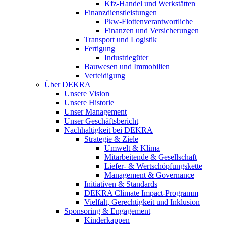
Kfz-Handel und Werkstätten
Finanzdienstleistungen
Pkw‑Flottenverantwortliche
Finanzen und Versicherungen
Transport und Logistik
Fertigung
Industriegüter
Bauwesen und Immobilien
Verteidigung
Über DEKRA
Unsere Vision
Unsere Historie
Unser Management
Unser Geschäftsbericht
Nachhaltigkeit bei DEKRA
Strategie & Ziele
Umwelt & Klima
Mitarbeitende & Gesellschaft
Liefer- & Wertschöpfungskette
Management & Governance
Initiativen & Standards
DEKRA Climate Impact-Programm
Vielfalt, Gerechtigkeit und Inklusion​
Sponsoring & Engagement
Kinderkappen