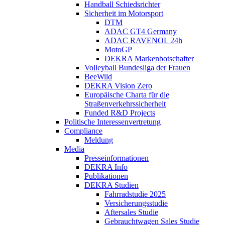
Handball Schiedsrichter
Sicherheit im Motorsport
DTM
ADAC GT4 Germany
ADAC RAVENOL 24h
MotoGP
DEKRA Markenbotschafter
Volleyball Bundesliga der Frauen
BeeWild
DEKRA Vision Zero
Europäische Charta für die
Straßenverkehrssicherheit
Funded R&D Projects
Politische Interessenvertretung
Compliance
Meldung
Media
Presseinformationen
DEKRA Info
Publikationen
DEKRA Studien
Fahrradstudie 2025
Versicherungsstudie
Aftersales Studie
Gebrauchtwagen Sales Studie