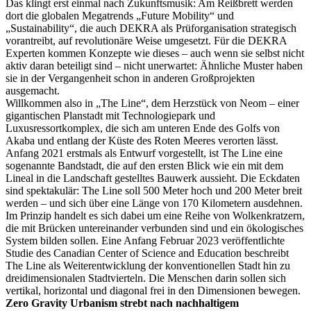
Das klingt erst einmal nach Zukunftsmusik: Am Reißbrett werden
dort die globalen Megatrends „Future Mobility“ und
„Sustainability“, die auch DEKRA als Prüforganisation strategisch
vorantreibt, auf revolutionäre Weise umgesetzt. Für die DEKRA
Experten kommen Konzepte wie dieses – auch wenn sie selbst nicht
aktiv daran beteiligt sind – nicht unerwartet: Ähnliche Muster haben
sie in der Vergangenheit schon in anderen Großprojekten
ausgemacht.
Willkommen also in „The Line“, dem Herzstück von Neom – einer
gigantischen Planstadt mit Technologiepark und
Luxusressortkomplex, die sich am unteren Ende des Golfs von
Akaba und entlang der Küste des Roten Meeres verorten lässt.
Anfang 2021 erstmals als Entwurf vorgestellt, ist The Line eine
sogenannte Bandstadt, die auf den ersten Blick wie ein mit dem
Lineal in die Landschaft gestelltes Bauwerk aussieht. Die Eckdaten
sind spektakulär: The Line soll 500 Meter hoch und 200 Meter breit
werden – und sich über eine Länge von 170 Kilometern ausdehnen.
Im Prinzip handelt es sich dabei um eine Reihe von Wolkenkratzern,
die mit Brücken untereinander verbunden sind und ein ökologisches
System bilden sollen. Eine Anfang Februar 2023 veröffentlichte
Studie des Canadian Center of Science and Education beschreibt
The Line als Weiterentwicklung der konventionellen Stadt hin zu
dreidimensionalen Stadtvierteln. Die Menschen darin sollen sich
vertikal, horizontal und diagonal frei in den Dimensionen bewegen.
Zero Gravity Urbanism strebt nach nachhaltigem