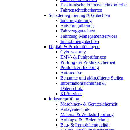
Elektronische Führerscheinkontrolle
Fahrtenschreiberkarten
Schadenregulierung & Gutachten
Innenregulierung
Außenregulierung
Fahrzeuggutachten
Fahrzeug-Managementservices
Immobiliengutachten
Digital- & Produktlösungen
Cybersecurity
EMV- & Funkprüfungen
Prüfung der Produktsicherheit
Produktzertifizierung
Automotive
Benannte und akkreditierte Stellen
Informationssicherheit &
Datenschutz
KI-Services
Industrieprüfung
Maschinen- & Gerätesicherheit
Anlagentechnik
Material & Werkstoffprüfung
Aufzugs- & Fördertechnik
Bau- & Immobilienqualität