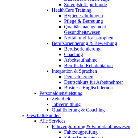
Sprengstoffspürhunde
HealthCare Training
Hygieneschulungen
Pflege & Betreuung
Qualitätsmanagement
Gesundheitswesen
Notfall und Katastrophen
Berufsorientierung & Bewerbung
Berufsorientierung
Coaching
Arbeitsaufnahme
Berufliche Rehabilitation
Integration & Sprachen
Deutsch lernen
Deutschkurs für Arbeitnehmer
Business Englisch lernen
Personaldienstleistung
Zeitarbeit
Jobvermittlung
Qualifizierung & Coaching
Geschäftskunden
Alle Services
Fahrzeugprüfung & Fahrerlaubniswesen
Fahrzeugprüfung
Fahrerlaubniswesen