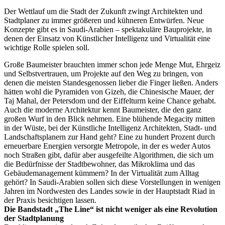
Der Wettlauf um die Stadt der Zukunft zwingt Architekten und
Stadtplaner zu immer größeren und kühneren Entwürfen. Neue
Konzepte gibt es in Saudi-Arabien – spektakuläre Bauprojekte, in
denen der Einsatz von Künstlicher Intelligenz und Virtualität eine
wichtige Rolle spielen soll.
Große Baumeister brauchten immer schon jede Menge Mut, Ehrgeiz
und Selbstvertrauen, um Projekte auf den Weg zu bringen, von
denen die meisten Standesgenossen lieber die Finger ließen. Anders
hätten wohl die Pyramiden von Gizeh, die Chinesische Mauer, der
Taj Mahal, der Petersdom und der Eiffelturm keine Chance gehabt.
Auch die moderne Architektur kennt Baumeister, die den ganz
großen Wurf in den Blick nehmen. Eine blühende Megacity mitten
in der Wüste, bei der Künstliche Intelligenz Architekten, Stadt- und
Landschaftsplanern zur Hand geht? Eine zu hundert Prozent durch
erneuerbare Energien versorgte Metropole, in der es weder Autos
noch Straßen gibt, dafür aber ausgefeilte Algorithmen, die sich um
die Bedürfnisse der Stadtbewohner, das Mikroklima und das
Gebäudemanagement kümmern? In der Virtualität zum Alltag
gehört? In Saudi-Arabien sollen sich diese Vorstellungen in wenigen
Jahren im Nordwesten des Landes sowie in der Hauptstadt Riad in
der Praxis besichtigen lassen.
Die Bandstadt „The Line“ ist nicht weniger als eine Revolution
der Stadtplanung