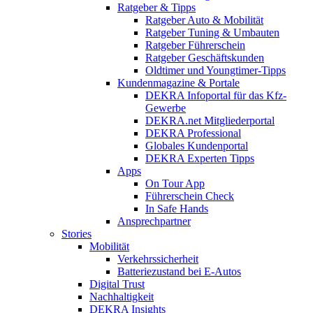
Ratgeber & Tipps
Ratgeber Auto & Mobilität
Ratgeber Tuning & Umbauten
Ratgeber Führerschein
Ratgeber Geschäftskunden
Oldtimer und Youngtimer-Tipps
Kundenmagazine & Portale
DEKRA Infoportal für das Kfz-
Gewerbe
DEKRA.net Mitgliederportal
DEKRA Professional
Globales Kundenportal
DEKRA Experten Tipps
Apps
On Tour App
Führerschein Check
In Safe Hands
Ansprechpartner
Stories
Mobilität
Verkehrssicherheit
Batteriezustand bei E-Autos
Digital Trust
Nachhaltigkeit
DEKRA Insights