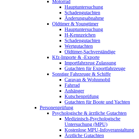
Motorrad
Hauptuntersuchung
Schadengutachten
Änderungsabnahme
Oldtimer & Youngtimer
Hauptuntersuchung
H-Kennzeichen
Schadengutachten
Wertgutachten
Oldtimer-Sachverständige
Kfz-Importe & -Exporte
Importfahrzeug Zulassung
Gutachten für Exportfahrzeuge
Sonstige Fahrzeuge & Schiffe
Caravan & Wohnmobil
Fahrrad
Anhänger
Kutschenprüfung
Gutachten für Boote und Yachten
Personenprüfung
Psychologische & ärztliche Gutachten
Medizinisch-Psychologische
Untersuchung (MPU)
Kostenlose MPU-Infoveranstaltung
Ärztliche Gutachten