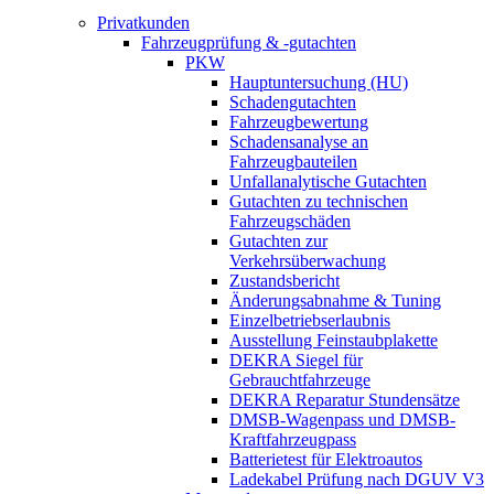
Privatkunden
Fahrzeugprüfung & -gutachten
PKW
Hauptuntersuchung (HU)
Schadengutachten
Fahrzeugbewertung
Schadensanalyse an
Fahrzeugbauteilen
Unfallanalytische Gutachten
Gutachten zu technischen
Fahrzeugschäden
Gutachten zur
Verkehrsüberwachung
Zustandsbericht
Änderungsabnahme & Tuning
Einzelbetriebserlaubnis
Ausstellung Feinstaubplakette
DEKRA Siegel für
Gebrauchtfahrzeuge
DEKRA Reparatur Stundensätze
DMSB-Wagenpass und DMSB-
Kraftfahrzeugpass
Batterietest für Elektroautos
Ladekabel Prüfung nach DGUV V3