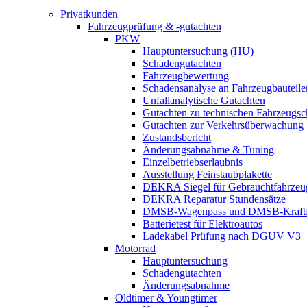
Privatkunden
Fahrzeugprüfung & -gutachten
PKW
Hauptuntersuchung (HU)
Schadengutachten
Fahrzeugbewertung
Schadensanalyse an Fahrzeugbauteile
Unfallanalytische Gutachten
Gutachten zu technischen Fahrzeugs
Gutachten zur Verkehrsüberwachung
Zustandsbericht
Änderungsabnahme & Tuning
Einzelbetriebserlaubnis
Ausstellung Feinstaubplakette
DEKRA Siegel für Gebrauchtfahrzeu
DEKRA Reparatur Stundensätze
DMSB-Wagenpass und DMSB-Kraftf
Batterietest für Elektroautos
Ladekabel Prüfung nach DGUV V3
Motorrad
Hauptuntersuchung
Schadengutachten
Änderungsabnahme
Oldtimer & Youngtimer