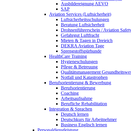
Ausbildereignung AEVO
SAP
Aviation Services (Luftsicherheit)
Luftsicherheitsschulungen
Beratung Luftsicherheit
Drohnenführerschein / Aviation Safet
Gefahrgut Luftfracht
Mieten & Tagen in Dreieich
DEKRA Aviation Tage
Sprengstoffspürhunde
HealthCare Training
Hygieneschulungen
Pflege & Betreuung
Qualitätsmanagement Gesundheitswe
Notfall und Katastrophen
Berufsorientierung & Bewerbung
Berufsorientierung
Coaching
Arbeitsaufnahme
Berufliche Rehabilitation
Integration & Sprachen
Deutsch lernen
Deutschkurs für Arbeitnehmer
Business Englisch lernen
Personaldienstleistung