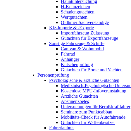
Hauptuntersuchung
H-Kennzeichen
Schadengutachten
Wertgutachten
Oldtimer-Sachverständige
Kfz-Importe & -Exporte
Importfahrzeug Zulassung
Gutachten für Exportfahrzeuge
Sonstige Fahrzeuge & Schiffe
Caravan & Wohnmobil
Fahrrad
Anhänger
Kutschenprüfung
Gutachten für Boote und Yachten
Personenprüfung
Psychologische & ärztliche Gutachten
Medizinisch-Psychologische Unters
Kostenlose MPU-Infoveranstaltung
Ärztliche Gutachten
Abstinenzbeleg
Untersuchungen für Berufskraftfahrer
Seminare zum Punkteabbau
Mobilitäts-Check für Autofahrende
Gutachten für Waffenbesitzer
Fahrerlaubnis