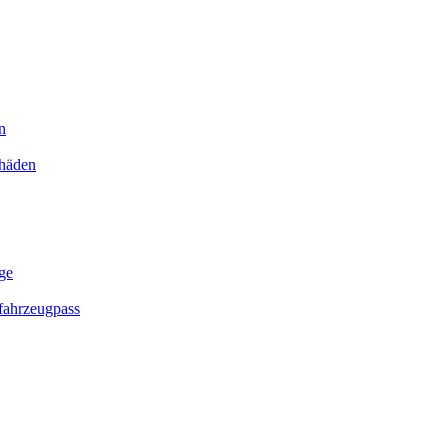
n
chäden
ge
ahrzeugpass