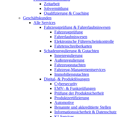
Zeitarbeit
Jobvermittlung
Qualifizierung & Coaching
Geschäftskunden
Alle Services
Fahrzeugprüfung & Fahrerlaubniswesen
Fahrzeugprüfung
Fahrerlaubniswesen
Elektronische Führerscheinkontrolle
Fahrtenschreiberkarten
Schadenregulierung & Gutachten
Innenregulierung
Außenregulierung
Fahrzeuggutachten
Fahrzeug-Managementservices
Immobiliengutachten
Digital- & Produktlösungen
Cybersecurity
EMV- & Funkprüfungen
Prüfung der Produktsicherheit
Produktzertifizierung
Automotive
Benannte und akkreditierte Stellen
Informationssicherheit & Datenschutz
KI-Services