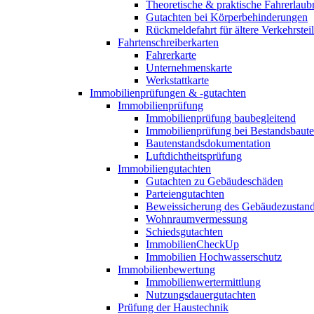
Theoretische & praktische Fahrerlaub
Gutachten bei Körperbehinderungen
Rückmeldefahrt für ältere Verkehrste
Fahrtenschreiberkarten
Fahrerkarte
Unternehmenskarte
Werkstattkarte
Immobilienprüfungen & -gutachten
Immobilienprüfung
Immobilienprüfung baubegleitend
Immobilienprüfung bei Bestandsbaut
Bautenstandsdokumentation
Luftdichtheitsprüfung
Immobiliengutachten
Gutachten zu Gebäudeschäden
Parteiengutachten
Beweissicherung des Gebäudezustan
Wohnraumvermessung
Schiedsgutachten
ImmobilienCheckUp
Immobilien Hochwasserschutz
Immobilienbewertung
Immobilienwertermittlung
Nutzungsdauergutachten
Prüfung der Haustechnik