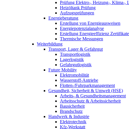
Prüfung Elektro-, Heizung-, Klima-, 
Heizöltank Prüfung
Aufzugsprüfungen
Energieberatung
Erstellung von Energieausweisen
Energiepotenzialanalyse
Erstellung Energieeffizienz Zertifikate
Thermische Messungen
Weiterbildung
Transport, Lager & Gefahrgut
Transportlogistik
Lagerlogistik
Gefahrgutlogistik
Future Mobility
Elektromobilität
Wasserstoff-Antriebe
Flotten-/Fuhrparkmanagement
Gesundheit, Sicherheit & Umwelt (HSE)
Arbeits- & Gesundheitsmanagement
Arbeitsschutz & Arbeitssicherheit
Bausicherheit
Brandschutz
Handwerk & Industrie
Elektrotechnik
Kfz-Werkstatt