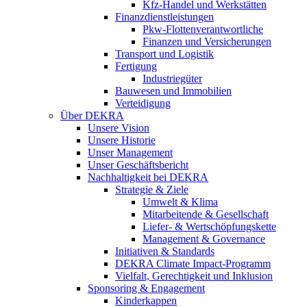
Kfz-Handel und Werkstätten
Finanzdienstleistungen
Pkw‑Flottenverantwortliche
Finanzen und Versicherungen
Transport und Logistik
Fertigung
Industriegüter
Bauwesen und Immobilien
Verteidigung
Über DEKRA
Unsere Vision
Unsere Historie
Unser Management
Unser Geschäftsbericht
Nachhaltigkeit bei DEKRA
Strategie & Ziele
Umwelt & Klima
Mitarbeitende & Gesellschaft
Liefer- & Wertschöpfungskette
Management & Governance
Initiativen & Standards
DEKRA Climate Impact-Programm
Vielfalt, Gerechtigkeit und Inklusion​
Sponsoring & Engagement
Kinderkappen