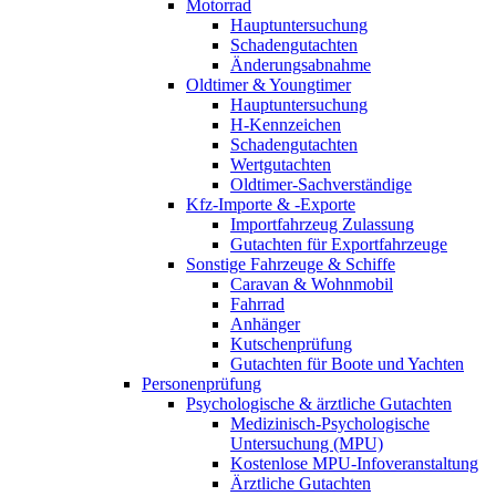
Motorrad
Hauptuntersuchung
Schadengutachten
Änderungsabnahme
Oldtimer & Youngtimer
Hauptuntersuchung
H-Kennzeichen
Schadengutachten
Wertgutachten
Oldtimer-Sachverständige
Kfz-Importe & -Exporte
Importfahrzeug Zulassung
Gutachten für Exportfahrzeuge
Sonstige Fahrzeuge & Schiffe
Caravan & Wohnmobil
Fahrrad
Anhänger
Kutschenprüfung
Gutachten für Boote und Yachten
Personenprüfung
Psychologische & ärztliche Gutachten
Medizinisch-Psychologische
Untersuchung (MPU)
Kostenlose MPU-Infoveranstaltung
Ärztliche Gutachten