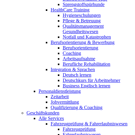
Sprengstoffspürhunde
HealthCare Training
Hygieneschulungen
Pflege & Betreuung
Qualitätsmanagement
Gesundheitswesen
Notfall und Katastrophen
Berufsorientierung & Bewerbung
Berufsorientierung
Coaching
Arbeitsaufnahme
Berufliche Rehabilitation
Integration & Sprachen
Deutsch lernen
Deutschkurs für Arbeitnehmer
Business Englisch lernen
Personaldienstleistung
Zeitarbeit
Jobvermittlung
Qualifizierung & Coaching
Geschäftskunden
Alle Services
Fahrzeugprüfung & Fahrerlaubniswesen
Fahrzeugprüfung
Fahrerlaubniswesen