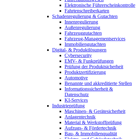
Elektronische Führerscheinkontrolle
Fahrtenschreiberkarten
Schadenregulierung & Gutachten
Innenregulierung
Außenregulierung
Fahrzeuggutachten
Fahrzeug-Managementservices
Immobiliengutachten
Digital- & Produktlösungen
Cybersecurity
EMV- & Funkprüfungen
Prüfung der Produktsicherheit
Produktzertifizierung
Automotive
Benannte und akkreditierte Stellen
Informationssicherheit &
Datenschutz
KI-Services
Industrieprüfung
Maschinen- & Gerätesicherheit
Anlagentechnik
Material & Werkstoffprüfung
Aufzugs- & Fördertechnik
Bau- & Immobilienqualität