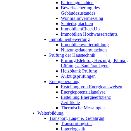
Parteiengutachten
Beweissicherung des
Gebäudezustandes
Wohnraumvermessung
Schiedsgutachten
ImmobilienCheckUp
Immobilien Hochwasserschutz
Immobilienbewertung
Immobilienwertermittlung
Nutzungsdauergutachten
Prüfung der Haustechnik
Prüfung Elektro-, Heizung-, Klima-,
Lüftungs-, Sanitäranlagen
Heizöltank Prüfung
Aufzugsprüfungen
Energieberatung
Erstellung von Energieausweisen
Energiepotenzialanalyse
Erstellung Energieeffizienz
Zertifikate
Thermische Messungen
Weiterbildung
Transport, Lager & Gefahrgut
Transportlogistik
Lagerlogistik