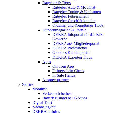
Ratgeber & Tipps
Ratgeber Auto & Mobilität
Ratgeber Tuning & Umbauten
Ratgeber Führerschein
Ratgeber Geschäftskunden
Oldtimer und Youngtimer-Tipps
Kundenmagazine & Portale
DEKRA Infoportal für das Kfz-
Gewerbe
DEKRA.net Mitgliederportal
DEKRA Professional
Globales Kundenportal
DEKRA Experten Tipps
Apps
On Tour App
Führerschein Check
In Safe Hands
Ansprechpartner
Stories
Mobilität
Verkehrssicherheit
Batteriezustand bei E-Autos
Digital Trust
Nachhaltigkeit
DEKRA Insights