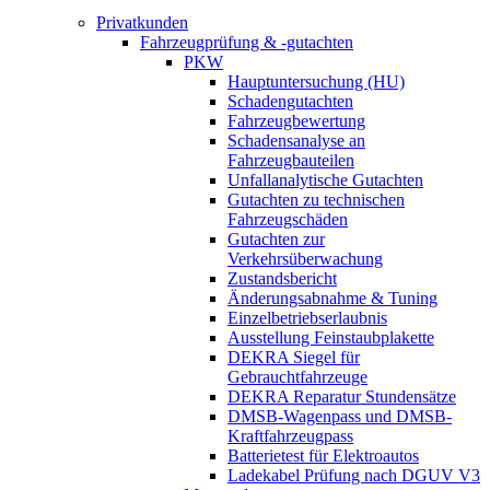
Privatkunden
Fahrzeugprüfung & -gutachten
PKW
Hauptuntersuchung (HU)
Schadengutachten
Fahrzeugbewertung
Schadensanalyse an
Fahrzeugbauteilen
Unfallanalytische Gutachten
Gutachten zu technischen
Fahrzeugschäden
Gutachten zur
Verkehrsüberwachung
Zustandsbericht
Änderungsabnahme & Tuning
Einzelbetriebserlaubnis
Ausstellung Feinstaubplakette
DEKRA Siegel für
Gebrauchtfahrzeuge
DEKRA Reparatur Stundensätze
DMSB-Wagenpass und DMSB-
Kraftfahrzeugpass
Batterietest für Elektroautos
Ladekabel Prüfung nach DGUV V3