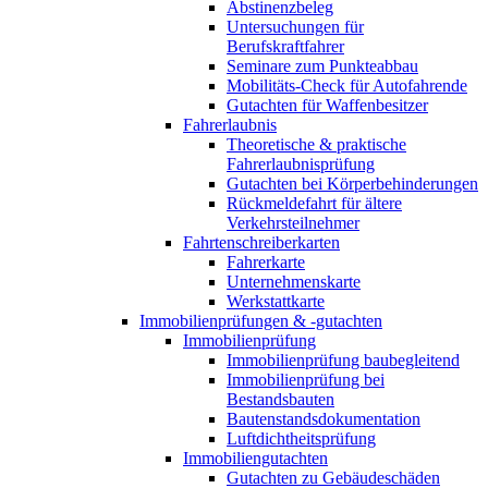
Abstinenzbeleg
Untersuchungen für
Berufskraftfahrer
Seminare zum Punkteabbau
Mobilitäts-Check für Autofahrende
Gutachten für Waffenbesitzer
Fahrerlaubnis
Theoretische & praktische
Fahrerlaubnisprüfung
Gutachten bei Körperbehinderungen
Rückmeldefahrt für ältere
Verkehrsteilnehmer
Fahrtenschreiberkarten
Fahrerkarte
Unternehmenskarte
Werkstattkarte
Immobilienprüfungen & -gutachten
Immobilienprüfung
Immobilienprüfung baubegleitend
Immobilienprüfung bei
Bestandsbauten
Bautenstandsdokumentation
Luftdichtheitsprüfung
Immobiliengutachten
Gutachten zu Gebäudeschäden