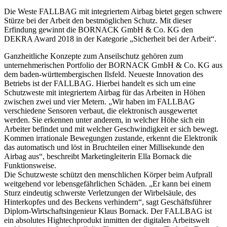
Die Weste FALLBAG mit integriertem Airbag bietet gegen schwere
Stürze bei der Arbeit den bestmöglichen Schutz. Mit dieser
Erfindung gewinnt die BORNACK GmbH & Co. KG den
DEKRA Award 2018 in der Kategorie „Sicherheit bei der Arbeit“.
Ganzheitliche Konzepte zum Anseilschutz gehören zum
unternehmerischen Port­folio der BORNACK GmbH & Co. KG aus
dem baden-württembergischen Ilsfeld. Neueste Inno­vation des
Betriebs ist der FALLBAG. Hierbei handelt es sich um eine
Schutzweste mit integriertem Airbag für das Arbeiten in Höhen
zwischen zwei und vier Metern. „Wir haben im FALLBAG
verschiedene Sensoren verbaut, die elektronisch ausgewertet
werden. Sie erkennen unter anderem, in welcher Höhe sich ein
Arbeiter befindet und mit welcher Geschwindigkeit er sich bewegt.
Kommen irrationale Bewegungen zustande, erkennt die Elektronik
das automatisch und löst in Bruchteilen einer Millisekunde den
Airbag aus“, beschreibt Marketingleiterin Ella Bornack die
Funktionsweise.
Die Schutzweste schützt den menschlichen Körper beim Aufprall
weitgehend vor lebensgefährlichen Schäden. „Er kann bei einem
Sturz eindeutig schwerste Verletzungen der Wirbelsäule, des
Hinterkopfes und des Beckens verhindern“, sagt Geschäftsführer
Diplom-Wirtschaftsingenieur Klaus Bornack. Der FALLBAG ist
ein absolutes Hightechprodukt inmitten der digitalen Arbeitswelt