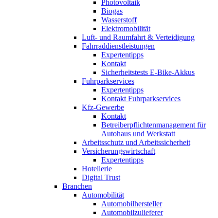
Photovoltaik
Biogas
Wasserstoff
Elektromobilität
Luft- und Raumfahrt & Verteidigung
Fahrraddienstleistungen
Expertentipps
Kontakt
Sicherheitstests E-Bike-Akkus
Fuhrparkservices
Expertentipps
Kontakt Fuhrparkservices
Kfz-Gewerbe
Kontakt
Betreiberpflichtenmanagement für
Autohaus und Werkstatt
Arbeitsschutz und Arbeitssicherheit
Versicherungswirtschaft
Expertentipps
Hotellerie
Digital Trust
Branchen
Automobilität
Automobilhersteller
Automobilzulieferer