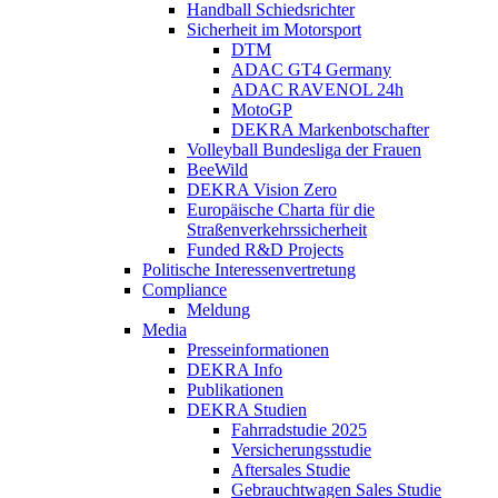
Handball Schiedsrichter
Sicherheit im Motorsport
DTM
ADAC GT4 Germany
ADAC RAVENOL 24h
MotoGP
DEKRA Markenbotschafter
Volleyball Bundesliga der Frauen
BeeWild
DEKRA Vision Zero
Europäische Charta für die
Straßenverkehrssicherheit
Funded R&D Projects
Politische Interessenvertretung
Compliance
Meldung
Media
Presseinformationen
DEKRA Info
Publikationen
DEKRA Studien
Fahrradstudie 2025
Versicherungsstudie
Aftersales Studie
Gebrauchtwagen Sales Studie