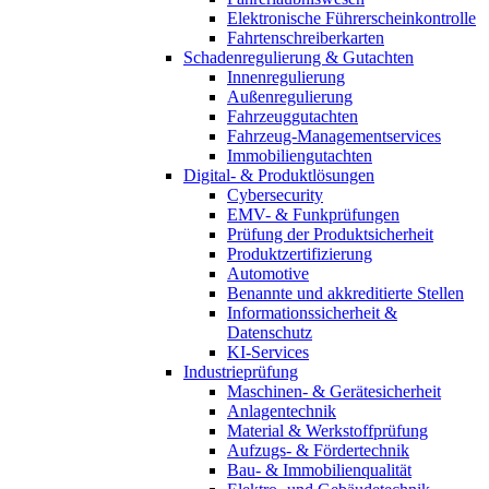
Elektronische Führerscheinkontrolle
Fahrtenschreiberkarten
Schadenregulierung & Gutachten
Innenregulierung
Außenregulierung
Fahrzeuggutachten
Fahrzeug-Managementservices
Immobiliengutachten
Digital- & Produktlösungen
Cybersecurity
EMV- & Funkprüfungen
Prüfung der Produktsicherheit
Produktzertifizierung
Automotive
Benannte und akkreditierte Stellen
Informationssicherheit &
Datenschutz
KI-Services
Industrieprüfung
Maschinen- & Gerätesicherheit
Anlagentechnik
Material & Werkstoffprüfung
Aufzugs- & Fördertechnik
Bau- & Immobilienqualität