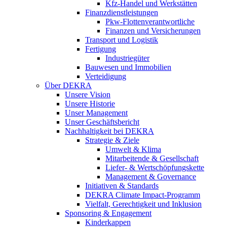
Kfz-Handel und Werkstätten
Finanzdienstleistungen
Pkw‑Flottenverantwortliche
Finanzen und Versicherungen
Transport und Logistik
Fertigung
Industriegüter
Bauwesen und Immobilien
Verteidigung
Über DEKRA
Unsere Vision
Unsere Historie
Unser Management
Unser Geschäftsbericht
Nachhaltigkeit bei DEKRA
Strategie & Ziele
Umwelt & Klima
Mitarbeitende & Gesellschaft
Liefer- & Wertschöpfungskette
Management & Governance
Initiativen & Standards
DEKRA Climate Impact-Programm
Vielfalt, Gerechtigkeit und Inklusion​
Sponsoring & Engagement
Kinderkappen