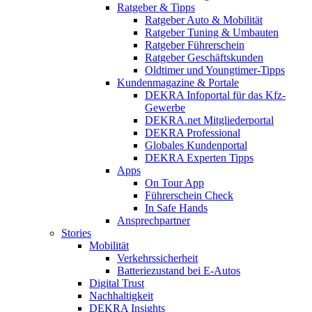
Ratgeber & Tipps
Ratgeber Auto & Mobilität
Ratgeber Tuning & Umbauten
Ratgeber Führerschein
Ratgeber Geschäftskunden
Oldtimer und Youngtimer-Tipps
Kundenmagazine & Portale
DEKRA Infoportal für das Kfz-
Gewerbe
DEKRA.net Mitgliederportal
DEKRA Professional
Globales Kundenportal
DEKRA Experten Tipps
Apps
On Tour App
Führerschein Check
In Safe Hands
Ansprechpartner
Stories
Mobilität
Verkehrssicherheit
Batteriezustand bei E-Autos
Digital Trust
Nachhaltigkeit
DEKRA Insights