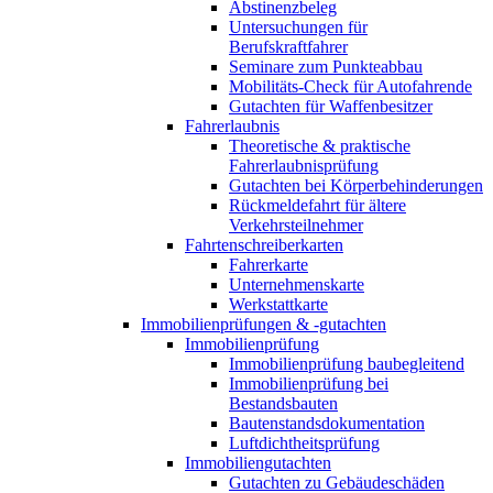
Abstinenzbeleg
Untersuchungen für
Berufskraftfahrer
Seminare zum Punkteabbau
Mobilitäts-Check für Autofahrende
Gutachten für Waffenbesitzer
Fahrerlaubnis
Theoretische & praktische
Fahrerlaubnisprüfung
Gutachten bei Körperbehinderungen
Rückmeldefahrt für ältere
Verkehrsteilnehmer
Fahrtenschreiberkarten
Fahrerkarte
Unternehmenskarte
Werkstattkarte
Immobilienprüfungen & -gutachten
Immobilienprüfung
Immobilienprüfung baubegleitend
Immobilienprüfung bei
Bestandsbauten
Bautenstandsdokumentation
Luftdichtheitsprüfung
Immobiliengutachten
Gutachten zu Gebäudeschäden