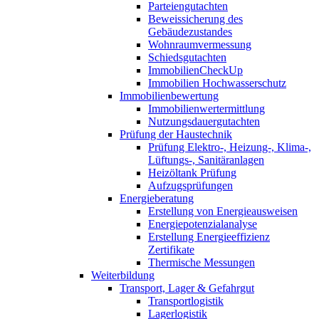
Parteiengutachten
Beweissicherung des
Gebäudezustandes
Wohnraumvermessung
Schiedsgutachten
ImmobilienCheckUp
Immobilien Hochwasserschutz
Immobilienbewertung
Immobilienwertermittlung
Nutzungsdauergutachten
Prüfung der Haustechnik
Prüfung Elektro-, Heizung-, Klima-,
Lüftungs-, Sanitäranlagen
Heizöltank Prüfung
Aufzugsprüfungen
Energieberatung
Erstellung von Energieausweisen
Energiepotenzialanalyse
Erstellung Energieeffizienz
Zertifikate
Thermische Messungen
Weiterbildung
Transport, Lager & Gefahrgut
Transportlogistik
Lagerlogistik