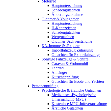
Motorrad
Hauptuntersuchung
Schadengutachten
Änderungsabnahme
Oldtimer & Youngtimer
Hauptuntersuchung
H-Kennzeichen
Schadengutachten
Wertgutachten
Oldtimer-Sachverständige
Kfz-Importe & -Exporte
Importfahrzeug Zulassung
Gutachten für Exportfahrzeuge
Sonstige Fahrzeuge & Schiffe
Caravan & Wohnmobil
Fahrrad
Anhänger
Kutschenprüfung
Gutachten für Boote und Yachten
Personenprüfung
Psychologische & ärztliche Gutachten
Medizinisch-Psychologische
Untersuchung (MPU)
Kostenlose MPU-Infoveranstaltung
Ärztliche Gutachten