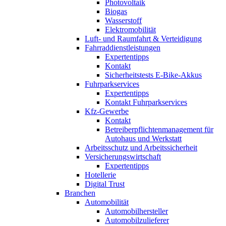
Photovoltaik
Biogas
Wasserstoff
Elektromobilität
Luft- und Raumfahrt & Verteidigung
Fahrraddienstleistungen
Expertentipps
Kontakt
Sicherheitstests E-Bike-Akkus
Fuhrparkservices
Expertentipps
Kontakt Fuhrparkservices
Kfz-Gewerbe
Kontakt
Betreiberpflichtenmanagement für
Autohaus und Werkstatt
Arbeitsschutz und Arbeitssicherheit
Versicherungswirtschaft
Expertentipps
Hotellerie
Digital Trust
Branchen
Automobilität
Automobilhersteller
Automobilzulieferer