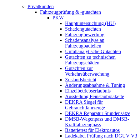
Privatkunden
Fahrzeugprüfung & -gutachten
PKW
Hauptuntersuchung (HU)
Schadengutachten
Fahrzeugbewertung
Schadensanalyse an
Fahrzeugbauteilen
Unfallanalytische Gutachten
Gutachten zu technischen
Fahrzeugschäden
Gutachten zur
Verkehrsüberwachung
Zustandsbericht
Änderungsabnahme & Tuning
Einzelbetriebserlaubnis
Ausstellung Feinstaubplakette
DEKRA Siegel für
Gebrauchtfahrzeuge
DEKRA Reparatur Stundensätze
DMSB-Wagenpass und DMSB-
Kraftfahrzeugpass
Batterietest für Elektroautos
Ladekabel Prüfung nach DGUV V3