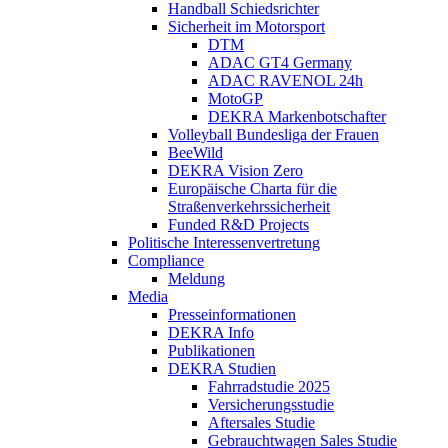
Handball Schiedsrichter
Sicherheit im Motorsport
DTM
ADAC GT4 Germany
ADAC RAVENOL 24h
MotoGP
DEKRA Markenbotschafter
Volleyball Bundesliga der Frauen
BeeWild
DEKRA Vision Zero
Europäische Charta für die
Straßenverkehrssicherheit
Funded R&D Projects
Politische Interessenvertretung
Compliance
Meldung
Media
Presseinformationen
DEKRA Info
Publikationen
DEKRA Studien
Fahrradstudie 2025
Versicherungsstudie
Aftersales Studie
Gebrauchtwagen Sales Studie