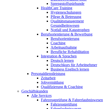
Sprengstoffspürhunde
HealthCare Training
Hygieneschulungen
Pflege & Betreuung
Qualitätsmanagement
Gesundheitswesen
Notfall und Katastrophen
Berufsorientierung & Bewerbung
Berufsorientierung
Coaching
Arbeitsaufnahme
Berufliche Rehabilitation
Integration & Sprachen
Deutsch lernen
Deutschkurs für Arbeitnehmer
Business Englisch lernen
Personaldienstleistung
Zeitarbeit
Jobvermittlung
Qualifizierung & Coaching
Geschäftskunden
Alle Services
Fahrzeugprüfung & Fahrerlaubniswesen
Fahrzeugprüfung
Fahrerlaubniswesen