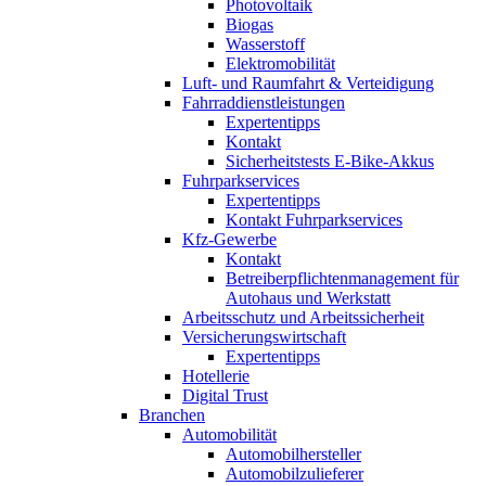
Photovoltaik
Biogas
Wasserstoff
Elektromobilität
Luft- und Raumfahrt & Verteidigung
Fahrraddienstleistungen
Expertentipps
Kontakt
Sicherheitstests E-Bike-Akkus
Fuhrparkservices
Expertentipps
Kontakt Fuhrparkservices
Kfz-Gewerbe
Kontakt
Betreiberpflichtenmanagement für
Autohaus und Werkstatt
Arbeitsschutz und Arbeitssicherheit
Versicherungswirtschaft
Expertentipps
Hotellerie
Digital Trust
Branchen
Automobilität
Automobilhersteller
Automobilzulieferer