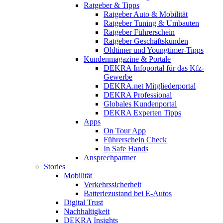
Ratgeber & Tipps
Ratgeber Auto & Mobilität
Ratgeber Tuning & Umbauten
Ratgeber Führerschein
Ratgeber Geschäftskunden
Oldtimer und Youngtimer-Tipps
Kundenmagazine & Portale
DEKRA Infoportal für das Kfz-
Gewerbe
DEKRA.net Mitgliederportal
DEKRA Professional
Globales Kundenportal
DEKRA Experten Tipps
Apps
On Tour App
Führerschein Check
In Safe Hands
Ansprechpartner
Stories
Mobilität
Verkehrssicherheit
Batteriezustand bei E-Autos
Digital Trust
Nachhaltigkeit
DEKRA Insights