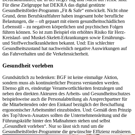
Für diese Zielgruppe hat DEKRA das digital gestützte
Gesundheitsförder-Programm „Fit & Safe“ entwickelt. Nicht ohne
Grund, denn Berufskraftfahrer haben insgesamt hohe beruf­liche
Belastungen, die – oft gepaart mit einem gesundheitsschädlichen
Lebensstil – zu negativen körperlichen und psychischen Folgen
führen können. So ist zum Beispiel ein erhöhtes Risiko für Herz-
Kreislauf- und Muskel-Skelett-Erkrankungen sowie Ernährungs-
und Stoffwechselkrankheiten bekannt. Und: Ein schlechter
Gesundheitszustand hat nachweislich negative Auswirkungen auf
das Fahrverhalten und die Verkehrssicherheit.
Gesundheit vorleben
Grundsätzlich zu bedenken: BGF ist keine einmalige Aktion,
sondern muss als kontinuierlicher Prozess verstanden werden.
Ebenso gilt es, eindeutige Verantwortlichkeiten festzulegen und
neben den direkten Akteuren des Arbeits- und Gesundheitsschutzes
beispielsweise auch die Personalabteilung als Ansprechpartner für
die Mitarbeitenden oder den Einkauf bezüglich der Beschaffung
ergonomischer Arbeitsmittel einzubinden. Und: Gemäß dem Prinzip
des Top?down-Ansatzes sollten die Unternehmensleitung und die
Führungskräfte hinter den Maßnahmen stehen und selbst
„Gesundheit vorleben“. Nur so lässt sich rund um die
Gesundheitsförder-Programme die gewünschte Effizienz realisieren.