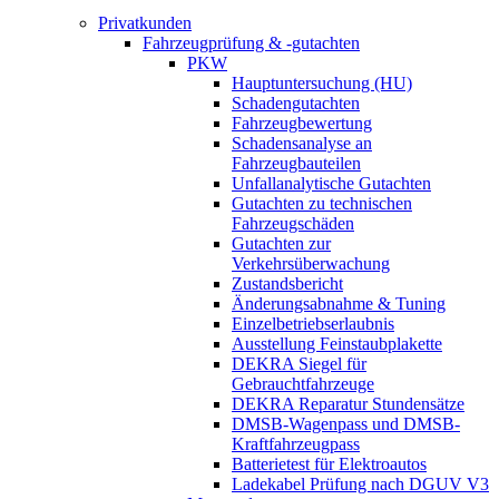
Privatkunden
Fahrzeugprüfung & -gutachten
PKW
Hauptuntersuchung (HU)
Schadengutachten
Fahrzeugbewertung
Schadensanalyse an
Fahrzeugbauteilen
Unfallanalytische Gutachten
Gutachten zu technischen
Fahrzeugschäden
Gutachten zur
Verkehrsüberwachung
Zustandsbericht
Änderungsabnahme & Tuning
Einzelbetriebserlaubnis
Ausstellung Feinstaubplakette
DEKRA Siegel für
Gebrauchtfahrzeuge
DEKRA Reparatur Stundensätze
DMSB-Wagenpass und DMSB-
Kraftfahrzeugpass
Batterietest für Elektroautos
Ladekabel Prüfung nach DGUV V3