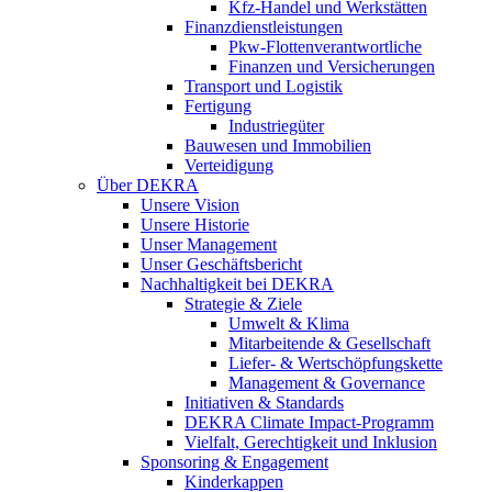
Kfz-Handel und Werkstätten
Finanzdienstleistungen
Pkw‑Flottenverantwortliche
Finanzen und Versicherungen
Transport und Logistik
Fertigung
Industriegüter
Bauwesen und Immobilien
Verteidigung
Über DEKRA
Unsere Vision
Unsere Historie
Unser Management
Unser Geschäftsbericht
Nachhaltigkeit bei DEKRA
Strategie & Ziele
Umwelt & Klima
Mitarbeitende & Gesellschaft
Liefer- & Wertschöpfungskette
Management & Governance
Initiativen & Standards
DEKRA Climate Impact-Programm
Vielfalt, Gerechtigkeit und Inklusion​
Sponsoring & Engagement
Kinderkappen