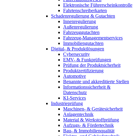
Elektronische Führerscheinkontrolle
Fahrtenschreiberkarten
Schadenregulierung & Gutachten
Innenregulierung
Außenregulierung
Fahrzeuggutachten
Fahrzeug-Managementservices
Immobiliengutachten
Digital- & Produktlösungen
Cybersecurity
EMV- & Funkprüfungen
Prüfung der Produktsicherheit
Produktzertifizierung
Automotive
Benannte und akkreditierte Stellen
Informationssicherheit &
Datenschutz
KI-Services
Industrieprüfung
Maschinen- & Gerätesicherheit
Anlagentechnik
Material & Werkstoffprüfung
Aufzugs- & Fördertechnik
Bau- & Immobilienqualität