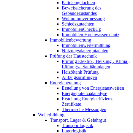
Parteiengutachten
Beweissicherung des
Gebäudezustandes
Wohnraumvermessung
Schiedsgutachten
ImmobilienCheckUp
Immobilien Hochwasserschutz
Immobilienbewertung
Immobilienwertermittlung
Nutzungsdauergutachten
Prüfung der Haustechnik
Prüfung Elektro-, Heizung-, Klima-,
Lüftungs-, Sanitäranlagen
Heizöltank Prüfung
Aufzugsprüfungen
Energieberatung
Erstellung von Energieausweisen
Energiepotenzialanalyse
Erstellung Energieeffizienz
Zertifikate
Thermische Messungen
Weiterbildung
Transport, Lager & Gefahrgut
Transportlogistik
Lagerlogistik