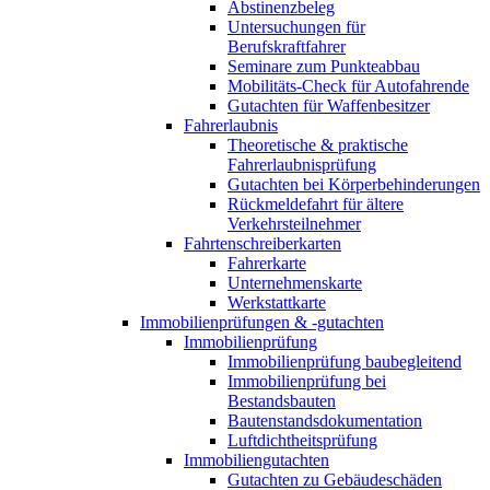
Abstinenzbeleg
Untersuchungen für
Berufskraftfahrer
Seminare zum Punkteabbau
Mobilitäts-Check für Autofahrende
Gutachten für Waffenbesitzer
Fahrerlaubnis
Theoretische & praktische
Fahrerlaubnisprüfung
Gutachten bei Körperbehinderungen
Rückmeldefahrt für ältere
Verkehrsteilnehmer
Fahrtenschreiberkarten
Fahrerkarte
Unternehmenskarte
Werkstattkarte
Immobilienprüfungen & -gutachten
Immobilienprüfung
Immobilienprüfung baubegleitend
Immobilienprüfung bei
Bestandsbauten
Bautenstandsdokumentation
Luftdichtheitsprüfung
Immobiliengutachten
Gutachten zu Gebäudeschäden