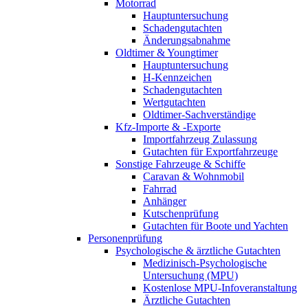
Motorrad
Hauptuntersuchung
Schadengutachten
Änderungsabnahme
Oldtimer & Youngtimer
Hauptuntersuchung
H-Kennzeichen
Schadengutachten
Wertgutachten
Oldtimer-Sachverständige
Kfz-Importe & -Exporte
Importfahrzeug Zulassung
Gutachten für Exportfahrzeuge
Sonstige Fahrzeuge & Schiffe
Caravan & Wohnmobil
Fahrrad
Anhänger
Kutschenprüfung
Gutachten für Boote und Yachten
Personenprüfung
Psychologische & ärztliche Gutachten
Medizinisch-Psychologische
Untersuchung (MPU)
Kostenlose MPU-Infoveranstaltung
Ärztliche Gutachten