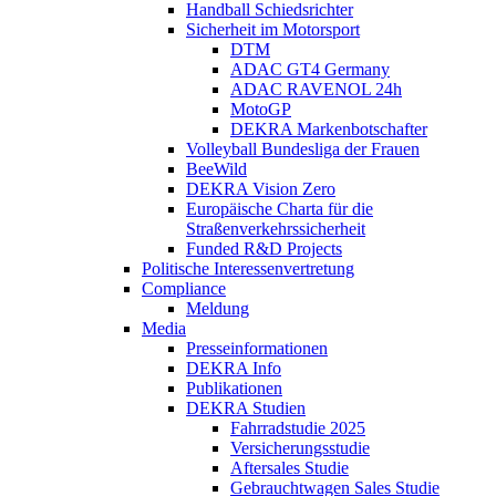
Handball Schiedsrichter
Sicherheit im Motorsport
DTM
ADAC GT4 Germany
ADAC RAVENOL 24h
MotoGP
DEKRA Markenbotschafter
Volleyball Bundesliga der Frauen
BeeWild
DEKRA Vision Zero
Europäische Charta für die
Straßenverkehrssicherheit
Funded R&D Projects
Politische Interessenvertretung
Compliance
Meldung
Media
Presseinformationen
DEKRA Info
Publikationen
DEKRA Studien
Fahrradstudie 2025
Versicherungsstudie
Aftersales Studie
Gebrauchtwagen Sales Studie