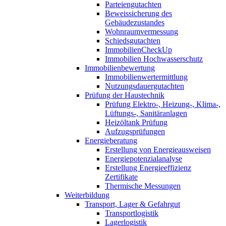
Parteiengutachten
Beweissicherung des
Gebäudezustandes
Wohnraumvermessung
Schiedsgutachten
ImmobilienCheckUp
Immobilien Hochwasserschutz
Immobilienbewertung
Immobilienwertermittlung
Nutzungsdauergutachten
Prüfung der Haustechnik
Prüfung Elektro-, Heizung-, Klima-,
Lüftungs-, Sanitäranlagen
Heizöltank Prüfung
Aufzugsprüfungen
Energieberatung
Erstellung von Energieausweisen
Energiepotenzialanalyse
Erstellung Energieeffizienz
Zertifikate
Thermische Messungen
Weiterbildung
Transport, Lager & Gefahrgut
Transportlogistik
Lagerlogistik