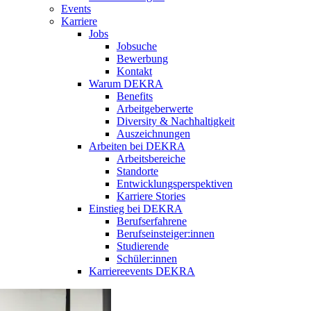
Events
Karriere
Jobs
Jobsuche
Bewerbung
Kontakt
Warum DEKRA
Benefits
Arbeitgeberwerte
Diversity & Nachhaltigkeit
Auszeichnungen
Arbeiten bei DEKRA
Arbeitsbereiche
Standorte
Entwicklungsperspektiven
Karriere Stories
Einstieg bei DEKRA
Berufserfahrene
Berufseinsteiger:innen
Studierende
Schüler:innen
Karriereevents DEKRA