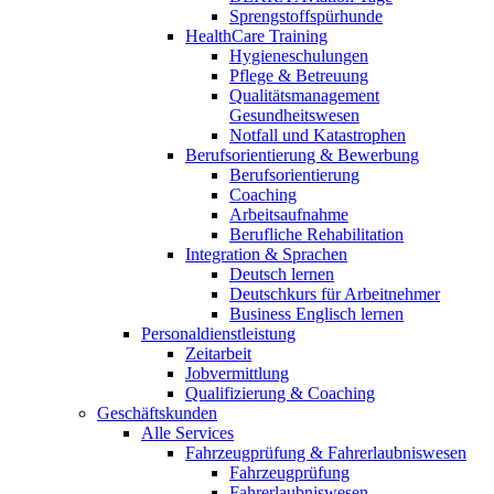
Sprengstoffspürhunde
HealthCare Training
Hygieneschulungen
Pflege & Betreuung
Qualitätsmanagement
Gesundheitswesen
Notfall und Katastrophen
Berufsorientierung & Bewerbung
Berufsorientierung
Coaching
Arbeitsaufnahme
Berufliche Rehabilitation
Integration & Sprachen
Deutsch lernen
Deutschkurs für Arbeitnehmer
Business Englisch lernen
Personaldienstleistung
Zeitarbeit
Jobvermittlung
Qualifizierung & Coaching
Geschäftskunden
Alle Services
Fahrzeugprüfung & Fahrerlaubniswesen
Fahrzeugprüfung
Fahrerlaubniswesen