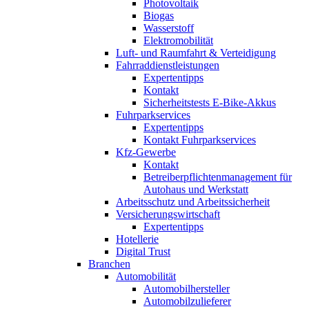
Photovoltaik
Biogas
Wasserstoff
Elektromobilität
Luft- und Raumfahrt & Verteidigung
Fahrraddienstleistungen
Expertentipps
Kontakt
Sicherheitstests E-Bike-Akkus
Fuhrparkservices
Expertentipps
Kontakt Fuhrparkservices
Kfz-Gewerbe
Kontakt
Betreiberpflichtenmanagement für
Autohaus und Werkstatt
Arbeitsschutz und Arbeitssicherheit
Versicherungswirtschaft
Expertentipps
Hotellerie
Digital Trust
Branchen
Automobilität
Automobilhersteller
Automobilzulieferer