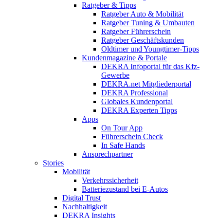
Ratgeber & Tipps
Ratgeber Auto & Mobilität
Ratgeber Tuning & Umbauten
Ratgeber Führerschein
Ratgeber Geschäftskunden
Oldtimer und Youngtimer-Tipps
Kundenmagazine & Portale
DEKRA Infoportal für das Kfz-
Gewerbe
DEKRA.net Mitgliederportal
DEKRA Professional
Globales Kundenportal
DEKRA Experten Tipps
Apps
On Tour App
Führerschein Check
In Safe Hands
Ansprechpartner
Stories
Mobilität
Verkehrssicherheit
Batteriezustand bei E-Autos
Digital Trust
Nachhaltigkeit
DEKRA Insights