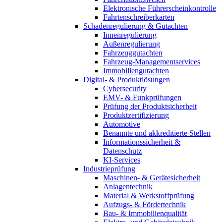
Elektronische Führerscheinkontrolle
Fahrtenschreiberkarten
Schadenregulierung & Gutachten
Innenregulierung
Außenregulierung
Fahrzeuggutachten
Fahrzeug-Managementservices
Immobiliengutachten
Digital- & Produktlösungen
Cybersecurity
EMV- & Funkprüfungen
Prüfung der Produktsicherheit
Produktzertifizierung
Automotive
Benannte und akkreditierte Stellen
Informationssicherheit &
Datenschutz
KI-Services
Industrieprüfung
Maschinen- & Gerätesicherheit
Anlagentechnik
Material & Werkstoffprüfung
Aufzugs- & Fördertechnik
Bau- & Immobilienqualität