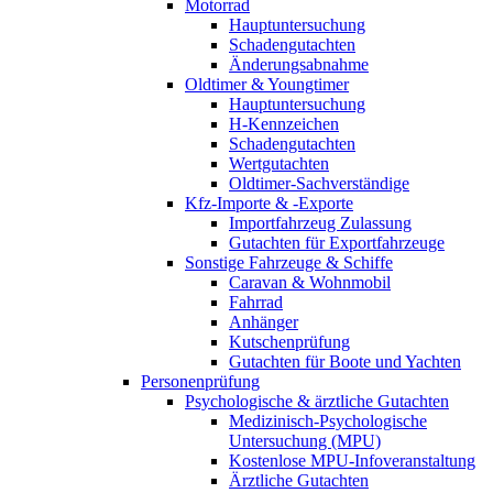
Motorrad
Hauptuntersuchung
Schadengutachten
Änderungsabnahme
Oldtimer & Youngtimer
Hauptuntersuchung
H-Kennzeichen
Schadengutachten
Wertgutachten
Oldtimer-Sachverständige
Kfz-Importe & -Exporte
Importfahrzeug Zulassung
Gutachten für Exportfahrzeuge
Sonstige Fahrzeuge & Schiffe
Caravan & Wohnmobil
Fahrrad
Anhänger
Kutschenprüfung
Gutachten für Boote und Yachten
Personenprüfung
Psychologische & ärztliche Gutachten
Medizinisch-Psychologische
Untersuchung (MPU)
Kostenlose MPU-Infoveranstaltung
Ärztliche Gutachten