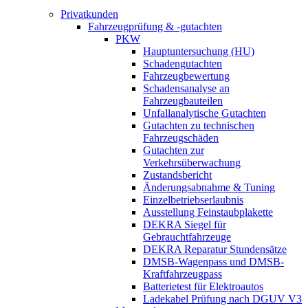
Privatkunden
Fahrzeugprüfung & -gutachten
PKW
Hauptuntersuchung (HU)
Schadengutachten
Fahrzeugbewertung
Schadensanalyse an
Fahrzeugbauteilen
Unfallanalytische Gutachten
Gutachten zu technischen
Fahrzeugschäden
Gutachten zur
Verkehrsüberwachung
Zustandsbericht
Änderungsabnahme & Tuning
Einzelbetriebserlaubnis
Ausstellung Feinstaubplakette
DEKRA Siegel für
Gebrauchtfahrzeuge
DEKRA Reparatur Stundensätze
DMSB-Wagenpass und DMSB-
Kraftfahrzeugpass
Batterietest für Elektroautos
Ladekabel Prüfung nach DGUV V3