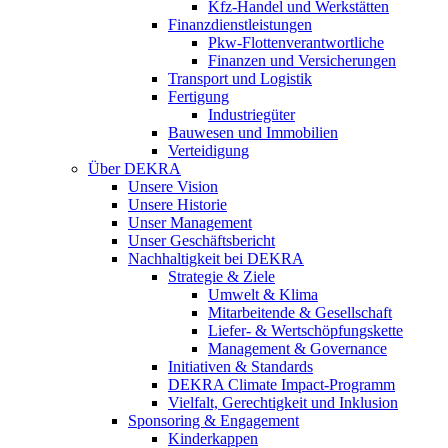
Kfz-Handel und Werkstätten
Finanzdienstleistungen
Pkw‑Flottenverantwortliche
Finanzen und Versicherungen
Transport und Logistik
Fertigung
Industriegüter
Bauwesen und Immobilien
Verteidigung
Über DEKRA
Unsere Vision
Unsere Historie
Unser Management
Unser Geschäftsbericht
Nachhaltigkeit bei DEKRA
Strategie & Ziele
Umwelt & Klima
Mitarbeitende & Gesellschaft
Liefer- & Wertschöpfungskette
Management & Governance
Initiativen & Standards
DEKRA Climate Impact-Programm
Vielfalt, Gerechtigkeit und Inklusion​
Sponsoring & Engagement
Kinderkappen