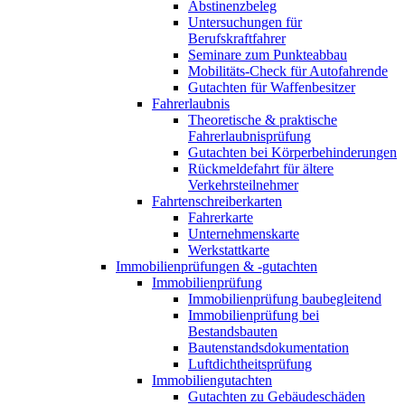
Abstinenzbeleg
Untersuchungen für
Berufskraftfahrer
Seminare zum Punkteabbau
Mobilitäts-Check für Autofahrende
Gutachten für Waffenbesitzer
Fahrerlaubnis
Theoretische & praktische
Fahrerlaubnisprüfung
Gutachten bei Körperbehinderungen
Rückmeldefahrt für ältere
Verkehrsteilnehmer
Fahrtenschreiberkarten
Fahrerkarte
Unternehmenskarte
Werkstattkarte
Immobilienprüfungen & -gutachten
Immobilienprüfung
Immobilienprüfung baubegleitend
Immobilienprüfung bei
Bestandsbauten
Bautenstandsdokumentation
Luftdichtheitsprüfung
Immobiliengutachten
Gutachten zu Gebäudeschäden