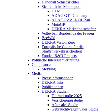
Handball Schiedsrichter
Sicherheit im Motorsport
DTM
ADAC GT4 Germany
ADAC RAVENOL 24h
MotoGP
DEKRA Markenbotschafter
Volleyball Bundesliga der Frauen
BeeWild
DEKRA Vision Zero
Europäische Charta für die
Straßenverkehrssicherheit
Funded R&D Projects
Politische Interessenvertretung
Compliance
Meldung
Media
Presseinformationen
DEKRA Info
Publikationen
DEKRA Studien
Fahrradstudie 2025
Versicherungsstudie
Aftersales Studie
Gebrauchtwagen Sales Studie