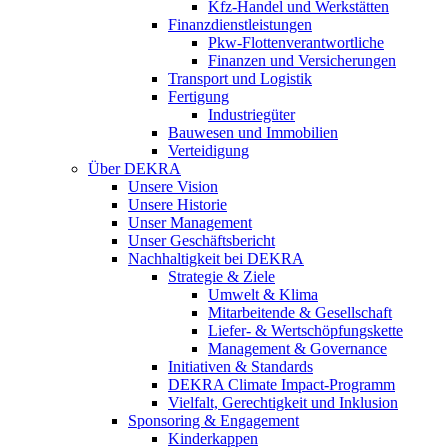
Kfz-Handel und Werkstätten
Finanzdienstleistungen
Pkw‑Flottenverantwortliche
Finanzen und Versicherungen
Transport und Logistik
Fertigung
Industriegüter
Bauwesen und Immobilien
Verteidigung
Über DEKRA
Unsere Vision
Unsere Historie
Unser Management
Unser Geschäftsbericht
Nachhaltigkeit bei DEKRA
Strategie & Ziele
Umwelt & Klima
Mitarbeitende & Gesellschaft
Liefer- & Wertschöpfungskette
Management & Governance
Initiativen & Standards
DEKRA Climate Impact-Programm
Vielfalt, Gerechtigkeit und Inklusion​
Sponsoring & Engagement
Kinderkappen