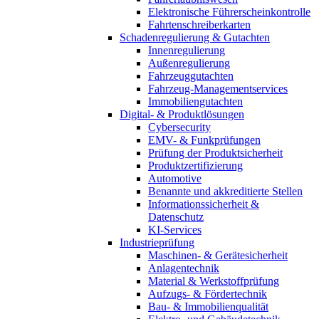
Elektronische Führerscheinkontrolle
Fahrtenschreiberkarten
Schadenregulierung & Gutachten
Innenregulierung
Außenregulierung
Fahrzeuggutachten
Fahrzeug-Managementservices
Immobiliengutachten
Digital- & Produktlösungen
Cybersecurity
EMV- & Funkprüfungen
Prüfung der Produktsicherheit
Produktzertifizierung
Automotive
Benannte und akkreditierte Stellen
Informationssicherheit &
Datenschutz
KI-Services
Industrieprüfung
Maschinen- & Gerätesicherheit
Anlagentechnik
Material & Werkstoffprüfung
Aufzugs- & Fördertechnik
Bau- & Immobilienqualität