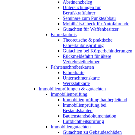
Abstinenzbeleg
Untersuchungen für
Berufskraftfahrer
Seminare zum Punkteabbau
Mobilitäts-Check für Autofahrende
Gutachten für Waffenbesitzer
Fahrerlaubnis
Theoretische & praktische
Fahrerlaubnisprüfung
Gutachten bei Körperbehinderungen
Rückmeldefahrt für ältere
Verkehrsteilnehmer
Fahrtenschreiberkarten
Fahrerkarte
Unternehmenskarte
Werkstattkarte
Immobilienprüfungen & -gutachten
Immobilienprüfung
Immobilienprüfung baubegleitend
Immobilienprüfung bei
Bestandsbauten
Bautenstandsdokumentation
Luftdichtheitsprüfung
Immobiliengutachten
Gutachten zu Gebäudeschäden