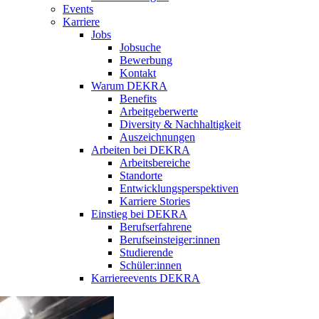
Events
Karriere
Jobs
Jobsuche
Bewerbung
Kontakt
Warum DEKRA
Benefits
Arbeitgeberwerte
Diversity & Nachhaltigkeit
Auszeichnungen
Arbeiten bei DEKRA
Arbeitsbereiche
Standorte
Entwicklungsperspektiven
Karriere Stories
Einstieg bei DEKRA
Berufserfahrene
Berufseinsteiger:innen
Studierende
Schüler:innen
Karriereevents DEKRA