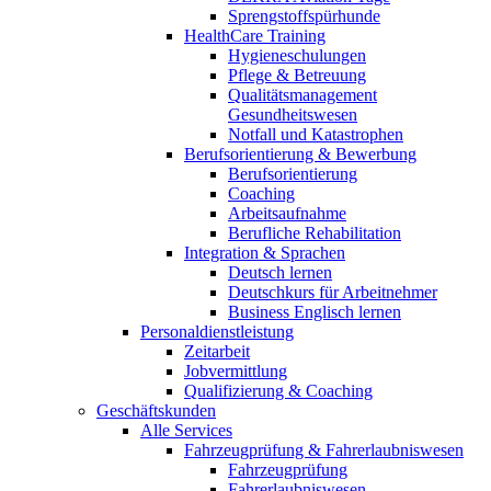
Sprengstoffspürhunde
HealthCare Training
Hygieneschulungen
Pflege & Betreuung
Qualitätsmanagement
Gesundheitswesen
Notfall und Katastrophen
Berufsorientierung & Bewerbung
Berufsorientierung
Coaching
Arbeitsaufnahme
Berufliche Rehabilitation
Integration & Sprachen
Deutsch lernen
Deutschkurs für Arbeitnehmer
Business Englisch lernen
Personaldienstleistung
Zeitarbeit
Jobvermittlung
Qualifizierung & Coaching
Geschäftskunden
Alle Services
Fahrzeugprüfung & Fahrerlaubniswesen
Fahrzeugprüfung
Fahrerlaubniswesen