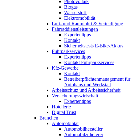
Photovoltaik
Biogas
Wasserstoff
Elektromobilität
Luft- und Raumfahrt & Verteidigung
Fahrraddienstleistungen
Expertentipps
Kontakt
Sicherheitstests E-Bike-Akkus
Fuhrparkservices
Expertentipps
Kontakt Fuhrparkservices
Kfz-Gewerbe
Kontakt
Betreiberpflichtenmanagement für
Autohaus und Werkstatt
Arbeitsschutz und Arbeitssicherheit
Versicherungswirtschaft
Expertentipps
Hotellerie
Digital Trust
Branchen
Automobilität
Automobilhersteller
Automobilzulieferer