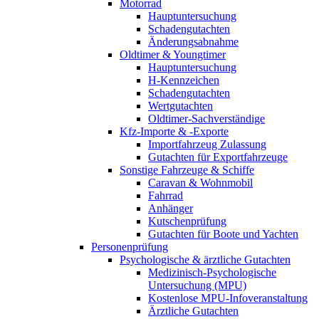
Motorrad
Hauptuntersuchung
Schadengutachten
Änderungsabnahme
Oldtimer & Youngtimer
Hauptuntersuchung
H-Kennzeichen
Schadengutachten
Wertgutachten
Oldtimer-Sachverständige
Kfz-Importe & -Exporte
Importfahrzeug Zulassung
Gutachten für Exportfahrzeuge
Sonstige Fahrzeuge & Schiffe
Caravan & Wohnmobil
Fahrrad
Anhänger
Kutschenprüfung
Gutachten für Boote und Yachten
Personenprüfung
Psychologische & ärztliche Gutachten
Medizinisch-Psychologische
Untersuchung (MPU)
Kostenlose MPU-Infoveranstaltung
Ärztliche Gutachten