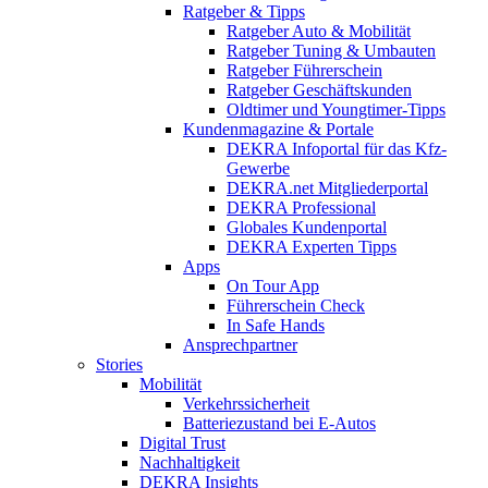
Ratgeber & Tipps
Ratgeber Auto & Mobilität
Ratgeber Tuning & Umbauten
Ratgeber Führerschein
Ratgeber Geschäftskunden
Oldtimer und Youngtimer-Tipps
Kundenmagazine & Portale
DEKRA Infoportal für das Kfz-
Gewerbe
DEKRA.net Mitgliederportal
DEKRA Professional
Globales Kundenportal
DEKRA Experten Tipps
Apps
On Tour App
Führerschein Check
In Safe Hands
Ansprechpartner
Stories
Mobilität
Verkehrssicherheit
Batteriezustand bei E-Autos
Digital Trust
Nachhaltigkeit
DEKRA Insights