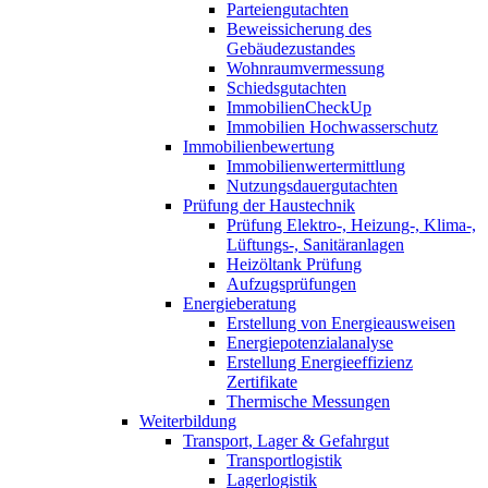
Parteiengutachten
Beweissicherung des
Gebäudezustandes
Wohnraumvermessung
Schiedsgutachten
ImmobilienCheckUp
Immobilien Hochwasserschutz
Immobilienbewertung
Immobilienwertermittlung
Nutzungsdauergutachten
Prüfung der Haustechnik
Prüfung Elektro-, Heizung-, Klima-,
Lüftungs-, Sanitäranlagen
Heizöltank Prüfung
Aufzugsprüfungen
Energieberatung
Erstellung von Energieausweisen
Energiepotenzialanalyse
Erstellung Energieeffizienz
Zertifikate
Thermische Messungen
Weiterbildung
Transport, Lager & Gefahrgut
Transportlogistik
Lagerlogistik