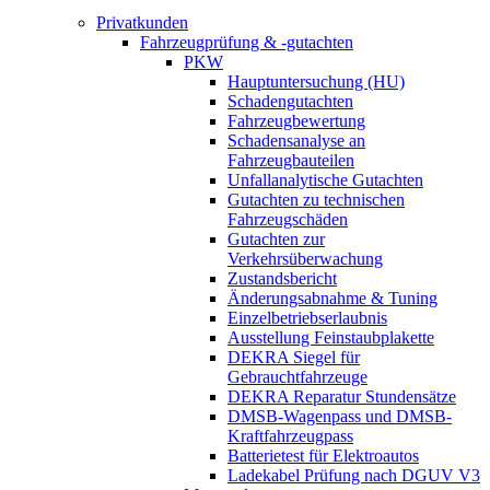
Privatkunden
Fahrzeugprüfung & -gutachten
PKW
Hauptuntersuchung (HU)
Schadengutachten
Fahrzeugbewertung
Schadensanalyse an
Fahrzeugbauteilen
Unfallanalytische Gutachten
Gutachten zu technischen
Fahrzeugschäden
Gutachten zur
Verkehrsüberwachung
Zustandsbericht
Änderungsabnahme & Tuning
Einzelbetriebserlaubnis
Ausstellung Feinstaubplakette
DEKRA Siegel für
Gebrauchtfahrzeuge
DEKRA Reparatur Stundensätze
DMSB-Wagenpass und DMSB-
Kraftfahrzeugpass
Batterietest für Elektroautos
Ladekabel Prüfung nach DGUV V3