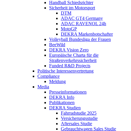
Handball Schiedsrichter
Sicherheit im Motorsport
DTM
ADAC GT4 Germany
ADAC RAVENOL 24h
MotoGP
DEKRA Markenbotschafter
Volleyball Bundesliga der Frauen
BeeWild
DEKRA Vision Zero
Europäische Charta für die
Straßenverkehrssicherheit
Funded R&D Projects
Politische Interessenvertretung
Compliance
Meldung
Media
Presseinformationen
DEKRA Info
Publikationen
DEKRA Studien
Fahrradstudie 2025
Versicherungsstudie
Aftersales Studie
Gebrauchtwagen Sales Studie