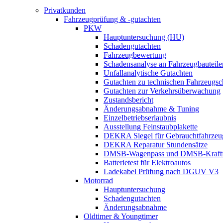
Privatkunden
Fahrzeugprüfung & -gutachten
PKW
Hauptuntersuchung (HU)
Schadengutachten
Fahrzeugbewertung
Schadensanalyse an Fahrzeugbauteile
Unfallanalytische Gutachten
Gutachten zu technischen Fahrzeugs
Gutachten zur Verkehrsüberwachung
Zustandsbericht
Änderungsabnahme & Tuning
Einzelbetriebserlaubnis
Ausstellung Feinstaubplakette
DEKRA Siegel für Gebrauchtfahrzeu
DEKRA Reparatur Stundensätze
DMSB-Wagenpass und DMSB-Kraftf
Batterietest für Elektroautos
Ladekabel Prüfung nach DGUV V3
Motorrad
Hauptuntersuchung
Schadengutachten
Änderungsabnahme
Oldtimer & Youngtimer