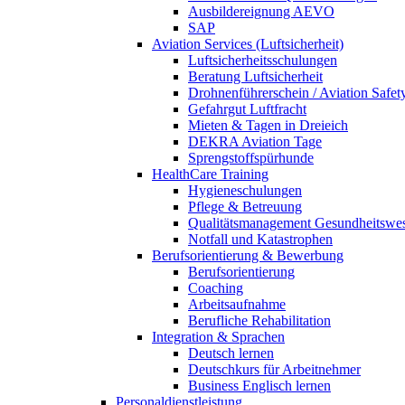
Ausbildereignung AEVO
SAP
Aviation Services (Luftsicherheit)
Luftsicherheitsschulungen
Beratung Luftsicherheit
Drohnenführerschein / Aviation Safet
Gefahrgut Luftfracht
Mieten & Tagen in Dreieich
DEKRA Aviation Tage
Sprengstoffspürhunde
HealthCare Training
Hygieneschulungen
Pflege & Betreuung
Qualitätsmanagement Gesundheitswe
Notfall und Katastrophen
Berufsorientierung & Bewerbung
Berufsorientierung
Coaching
Arbeitsaufnahme
Berufliche Rehabilitation
Integration & Sprachen
Deutsch lernen
Deutschkurs für Arbeitnehmer
Business Englisch lernen
Personaldienstleistung