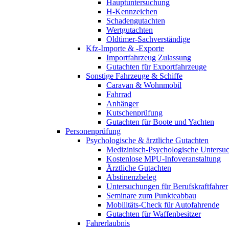
Hauptuntersuchung
H-Kennzeichen
Schadengutachten
Wertgutachten
Oldtimer-Sachverständige
Kfz-Importe & -Exporte
Importfahrzeug Zulassung
Gutachten für Exportfahrzeuge
Sonstige Fahrzeuge & Schiffe
Caravan & Wohnmobil
Fahrrad
Anhänger
Kutschenprüfung
Gutachten für Boote und Yachten
Personenprüfung
Psychologische & ärztliche Gutachten
Medizinisch-Psychologische Unters
Kostenlose MPU-Infoveranstaltung
Ärztliche Gutachten
Abstinenzbeleg
Untersuchungen für Berufskraftfahrer
Seminare zum Punkteabbau
Mobilitäts-Check für Autofahrende
Gutachten für Waffenbesitzer
Fahrerlaubnis