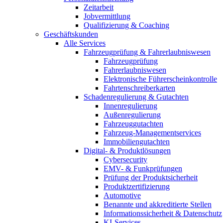
Zeitarbeit
Jobvermittlung
Qualifizierung & Coaching
Geschäftskunden
Alle Services
Fahrzeugprüfung & Fahrerlaubniswesen
Fahrzeugprüfung
Fahrerlaubniswesen
Elektronische Führerscheinkontrolle
Fahrtenschreiberkarten
Schadenregulierung & Gutachten
Innenregulierung
Außenregulierung
Fahrzeuggutachten
Fahrzeug-Managementservices
Immobiliengutachten
Digital- & Produktlösungen
Cybersecurity
EMV- & Funkprüfungen
Prüfung der Produktsicherheit
Produktzertifizierung
Automotive
Benannte und akkreditierte Stellen
Informationssicherheit & Datenschutz
KI-Services