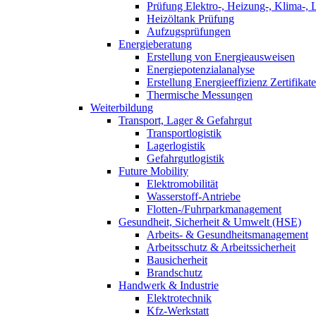
Prüfung Elektro-, Heizung-, Klima-, 
Heizöltank Prüfung
Aufzugsprüfungen
Energieberatung
Erstellung von Energieausweisen
Energiepotenzialanalyse
Erstellung Energieeffizienz Zertifikate
Thermische Messungen
Weiterbildung
Transport, Lager & Gefahrgut
Transportlogistik
Lagerlogistik
Gefahrgutlogistik
Future Mobility
Elektromobilität
Wasserstoff-Antriebe
Flotten-/Fuhrparkmanagement
Gesundheit, Sicherheit & Umwelt (HSE)
Arbeits- & Gesundheitsmanagement
Arbeitsschutz & Arbeitssicherheit
Bausicherheit
Brandschutz
Handwerk & Industrie
Elektrotechnik
Kfz-Werkstatt