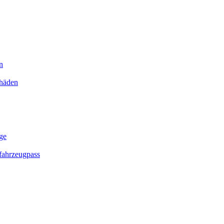
n
chäden
ge
ahrzeugpass