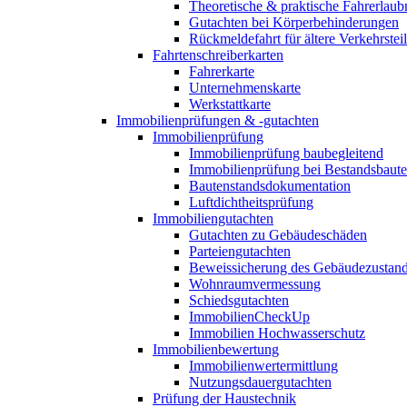
Theoretische & praktische Fahrerlaub
Gutachten bei Körperbehinderungen
Rückmeldefahrt für ältere Verkehrste
Fahrtenschreiberkarten
Fahrerkarte
Unternehmenskarte
Werkstattkarte
Immobilienprüfungen & -gutachten
Immobilienprüfung
Immobilienprüfung baubegleitend
Immobilienprüfung bei Bestandsbaut
Bautenstandsdokumentation
Luftdichtheitsprüfung
Immobiliengutachten
Gutachten zu Gebäudeschäden
Parteiengutachten
Beweissicherung des Gebäudezustan
Wohnraumvermessung
Schiedsgutachten
ImmobilienCheckUp
Immobilien Hochwasserschutz
Immobilienbewertung
Immobilienwertermittlung
Nutzungsdauergutachten
Prüfung der Haustechnik