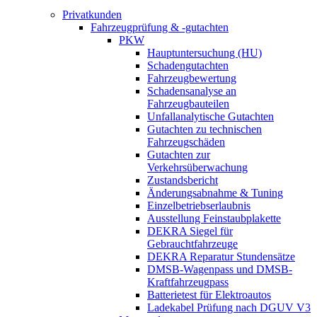
Privatkunden
Fahrzeugprüfung & -gutachten
PKW
Hauptuntersuchung (HU)
Schadengutachten
Fahrzeugbewertung
Schadensanalyse an
Fahrzeugbauteilen
Unfallanalytische Gutachten
Gutachten zu technischen
Fahrzeugschäden
Gutachten zur
Verkehrsüberwachung
Zustandsbericht
Änderungsabnahme & Tuning
Einzelbetriebserlaubnis
Ausstellung Feinstaubplakette
DEKRA Siegel für
Gebrauchtfahrzeuge
DEKRA Reparatur Stundensätze
DMSB-Wagenpass und DMSB-
Kraftfahrzeugpass
Batterietest für Elektroautos
Ladekabel Prüfung nach DGUV V3