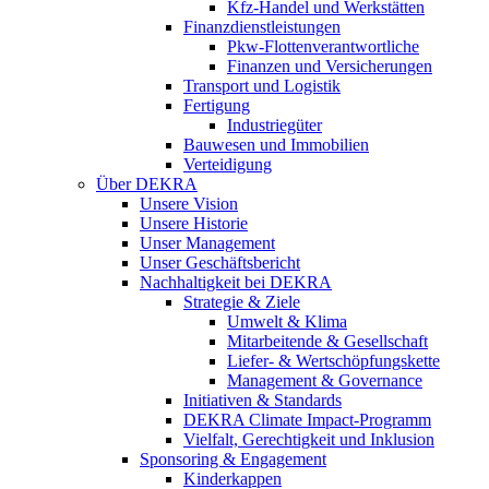
Kfz-Handel und Werkstätten
Finanzdienstleistungen
Pkw‑Flottenverantwortliche
Finanzen und Versicherungen
Transport und Logistik
Fertigung
Industriegüter
Bauwesen und Immobilien
Verteidigung
Über DEKRA
Unsere Vision
Unsere Historie
Unser Management
Unser Geschäftsbericht
Nachhaltigkeit bei DEKRA
Strategie & Ziele
Umwelt & Klima
Mitarbeitende & Gesellschaft
Liefer- & Wertschöpfungskette
Management & Governance
Initiativen & Standards
DEKRA Climate Impact-Programm
Vielfalt, Gerechtigkeit und Inklusion​
Sponsoring & Engagement
Kinderkappen