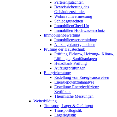
Parteiengutachten
Beweissicherung des
Gebäudezustandes
Wohnraumvermessung
Schiedsgutachten
ImmobilienCheckUp
Immobilien Hochwasserschutz
Immobilienbewertung
Immobilienwertermittlung
Nutzungsdauergutachten
Prüfung der Haustechnik
Prüfung Elektro-, Heizung-, Klima-,
Lüftungs-, Sanitäranlagen
Heizöltank Prüfung
Aufzugsprüfungen
Energieberatung
Erstellung von Energieausweisen
Energiepotenzialanalyse
Erstellung Energieeffizienz
Zertifikate
Thermische Messungen
Weiterbildung
Transport, Lager & Gefahrgut
Transportlogistik
Lagerlogistik