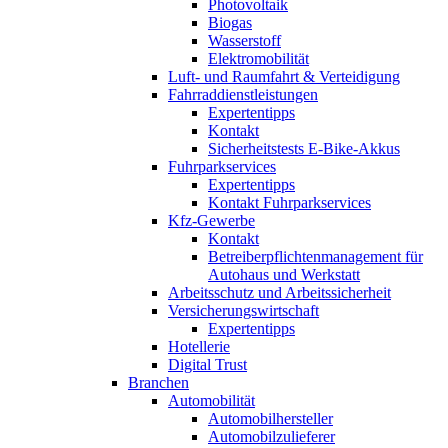
Photovoltaik
Biogas
Wasserstoff
Elektromobilität
Luft- und Raumfahrt & Verteidigung
Fahrraddienstleistungen
Expertentipps
Kontakt
Sicherheitstests E-Bike-Akkus
Fuhrparkservices
Expertentipps
Kontakt Fuhrparkservices
Kfz-Gewerbe
Kontakt
Betreiberpflichtenmanagement für
Autohaus und Werkstatt
Arbeitsschutz und Arbeitssicherheit
Versicherungswirtschaft
Expertentipps
Hotellerie
Digital Trust
Branchen
Automobilität
Automobilhersteller
Automobilzulieferer