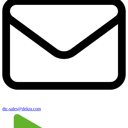
dtc-sales@​dekra​.com