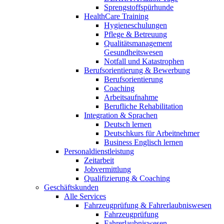
Sprengstoffspürhunde
HealthCare Training
Hygieneschulungen
Pflege & Betreuung
Qualitätsmanagement
Gesundheitswesen
Notfall und Katastrophen
Berufsorientierung & Bewerbung
Berufsorientierung
Coaching
Arbeitsaufnahme
Berufliche Rehabilitation
Integration & Sprachen
Deutsch lernen
Deutschkurs für Arbeitnehmer
Business Englisch lernen
Personaldienstleistung
Zeitarbeit
Jobvermittlung
Qualifizierung & Coaching
Geschäftskunden
Alle Services
Fahrzeugprüfung & Fahrerlaubniswesen
Fahrzeugprüfung
Fahrerlaubniswesen