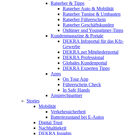
Ratgeber & Tipps
Ratgeber Auto & Mobilität
Ratgeber Tuning & Umbauten
Ratgeber Führerschein
Ratgeber Geschäftskunden
Oldtimer und Youngtimer-Tipps
Kundenmagazine & Portale
DEKRA Infoportal für das Kfz-
Gewerbe
DEKRA.net Mitgliederportal
DEKRA Professional
Globales Kundenportal
DEKRA Experten Tipps
Apps
On Tour App
Führerschein Check
In Safe Hands
Ansprechpartner
Stories
Mobilität
Verkehrssicherheit
Batteriezustand bei E-Autos
Digital Trust
Nachhaltigkeit
DEKRA Insights