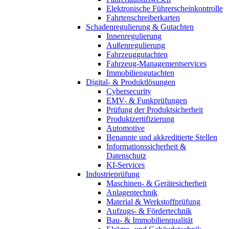
Elektronische Führerscheinkontrolle
Fahrtenschreiberkarten
Schadenregulierung & Gutachten
Innenregulierung
Außenregulierung
Fahrzeuggutachten
Fahrzeug-Managementservices
Immobiliengutachten
Digital- & Produktlösungen
Cybersecurity
EMV- & Funkprüfungen
Prüfung der Produktsicherheit
Produktzertifizierung
Automotive
Benannte und akkreditierte Stellen
Informationssicherheit &
Datenschutz
KI-Services
Industrieprüfung
Maschinen- & Gerätesicherheit
Anlagentechnik
Material & Werkstoffprüfung
Aufzugs- & Fördertechnik
Bau- & Immobilienqualität