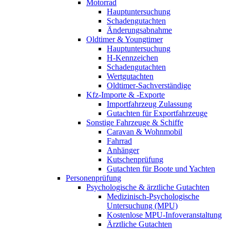
Motorrad
Hauptuntersuchung
Schadengutachten
Änderungsabnahme
Oldtimer & Youngtimer
Hauptuntersuchung
H-Kennzeichen
Schadengutachten
Wertgutachten
Oldtimer-Sachverständige
Kfz-Importe & -Exporte
Importfahrzeug Zulassung
Gutachten für Exportfahrzeuge
Sonstige Fahrzeuge & Schiffe
Caravan & Wohnmobil
Fahrrad
Anhänger
Kutschenprüfung
Gutachten für Boote und Yachten
Personenprüfung
Psychologische & ärztliche Gutachten
Medizinisch-Psychologische
Untersuchung (MPU)
Kostenlose MPU-Infoveranstaltung
Ärztliche Gutachten