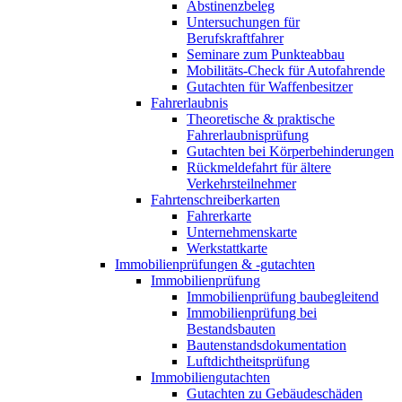
Abstinenzbeleg
Untersuchungen für
Berufskraftfahrer
Seminare zum Punkteabbau
Mobilitäts-Check für Autofahrende
Gutachten für Waffenbesitzer
Fahrerlaubnis
Theoretische & praktische
Fahrerlaubnisprüfung
Gutachten bei Körperbehinderungen
Rückmeldefahrt für ältere
Verkehrsteilnehmer
Fahrtenschreiberkarten
Fahrerkarte
Unternehmenskarte
Werkstattkarte
Immobilienprüfungen & -gutachten
Immobilienprüfung
Immobilienprüfung baubegleitend
Immobilienprüfung bei
Bestandsbauten
Bautenstandsdokumentation
Luftdichtheitsprüfung
Immobiliengutachten
Gutachten zu Gebäudeschäden