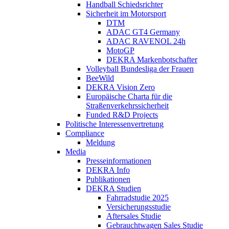
Handball Schiedsrichter
Sicherheit im Motorsport
DTM
ADAC GT4 Germany
ADAC RAVENOL 24h
MotoGP
DEKRA Markenbotschafter
Volleyball Bundesliga der Frauen
BeeWild
DEKRA Vision Zero
Europäische Charta für die
Straßenverkehrssicherheit
Funded R&D Projects
Politische Interessenvertretung
Compliance
Meldung
Media
Presseinformationen
DEKRA Info
Publikationen
DEKRA Studien
Fahrradstudie 2025
Versicherungsstudie
Aftersales Studie
Gebrauchtwagen Sales Studie