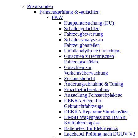
Privatkunden
Fahrzeugprüfung & -gutachten
PKW
Hauptuntersuchung (HU)
Schadengutachten
Fahrzeugbewertung
Schadensanalyse an
Fahrzeugbauteilen
Unfallanalytische Gutachten
Gutachten zu technischen
Fahrzeugschäden
Gutachten zur
Verkehrsüberwachung
Zustandsbericht
Änderungsabnahme & Tuning
Einzelbetriebserlaubnis
Ausstellung Feinstaubplakette
DEKRA Siegel für
Gebrauchtfahrzeuge
DEKRA Reparatur Stundensätze
DMSB-Wagenpass und DMSB-
Kraftfahrzeugpass
Batterietest für Elektroautos
Ladekabel Prüfung nach DGUV V3