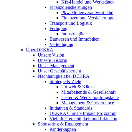
Kfz-Handel und Werkstätten
Finanzdienstleistungen
Pkw‑Flottenverantwortliche
Finanzen und Versicherungen
Transport und Logistik
Fertigung
Industriegüter
Bauwesen und Immobilien
Verteidigung
Über DEKRA
Unsere Vision
Unsere Historie
Unser Management
Unser Geschäftsbericht
Nachhaltigkeit bei DEKRA
Strategie & Ziele
Umwelt & Klima
Mitarbeitende & Gesellschaft
Liefer- & Wertschöpfungskette
Management & Governance
Initiativen & Standards
DEKRA Climate Impact-Programm
Vielfalt, Gerechtigkeit und Inklusion​
Sponsoring & Engagement
Kinderkappen