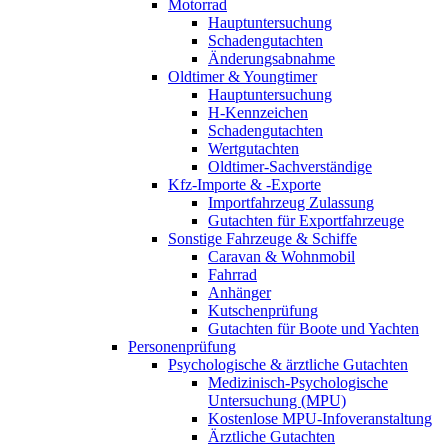
Motorrad
Hauptuntersuchung
Schadengutachten
Änderungsabnahme
Oldtimer & Youngtimer
Hauptuntersuchung
H-Kennzeichen
Schadengutachten
Wertgutachten
Oldtimer-Sachverständige
Kfz-Importe & -Exporte
Importfahrzeug Zulassung
Gutachten für Exportfahrzeuge
Sonstige Fahrzeuge & Schiffe
Caravan & Wohnmobil
Fahrrad
Anhänger
Kutschenprüfung
Gutachten für Boote und Yachten
Personenprüfung
Psychologische & ärztliche Gutachten
Medizinisch-Psychologische
Untersuchung (MPU)
Kostenlose MPU-Infoveranstaltung
Ärztliche Gutachten