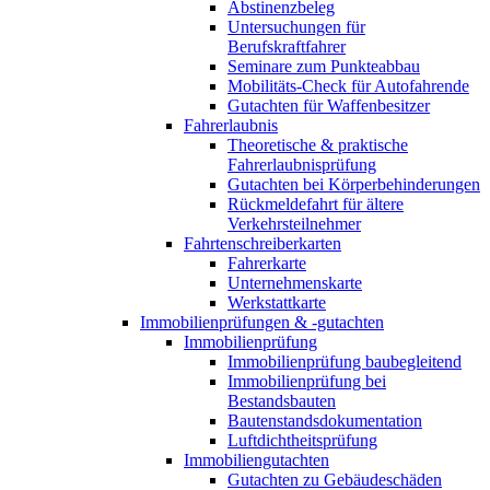
Abstinenzbeleg
Untersuchungen für
Berufskraftfahrer
Seminare zum Punkteabbau
Mobilitäts-Check für Autofahrende
Gutachten für Waffenbesitzer
Fahrerlaubnis
Theoretische & praktische
Fahrerlaubnisprüfung
Gutachten bei Körperbehinderungen
Rückmeldefahrt für ältere
Verkehrsteilnehmer
Fahrtenschreiberkarten
Fahrerkarte
Unternehmenskarte
Werkstattkarte
Immobilienprüfungen & -gutachten
Immobilienprüfung
Immobilienprüfung baubegleitend
Immobilienprüfung bei
Bestandsbauten
Bautenstandsdokumentation
Luftdichtheitsprüfung
Immobiliengutachten
Gutachten zu Gebäudeschäden