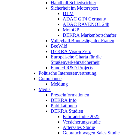
Handball Schiedsrichter
Sicherheit im Motorsport
DTM
ADAC GT4 Germany
ADAC RAVENOL 24h
MotoGP
DEKRA Markenbotschafter
Volleyball Bundesliga der Frauen
BeeWild
DEKRA Vision Zero
Europäische Charta für die
Straßenverkehrssicherheit
Funded R&D Projects
Politische Interessenvertretung
Compliance
Meldung
Media
Presseinformationen
DEKRA Info
Publikationen
DEKRA Studien
Fahrradstudie 2025
Versicherungsstudie
Aftersales Studie
Gebrauchtwagen Sales Studie