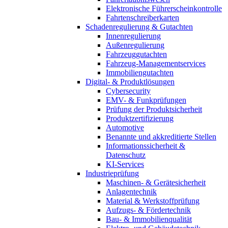
Elektronische Führerscheinkontrolle
Fahrtenschreiberkarten
Schadenregulierung & Gutachten
Innenregulierung
Außenregulierung
Fahrzeuggutachten
Fahrzeug-Managementservices
Immobiliengutachten
Digital- & Produktlösungen
Cybersecurity
EMV- & Funkprüfungen
Prüfung der Produktsicherheit
Produktzertifizierung
Automotive
Benannte und akkreditierte Stellen
Informationssicherheit &
Datenschutz
KI-Services
Industrieprüfung
Maschinen- & Gerätesicherheit
Anlagentechnik
Material & Werkstoffprüfung
Aufzugs- & Fördertechnik
Bau- & Immobilienqualität