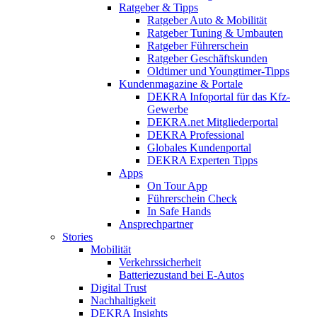
Ratgeber & Tipps
Ratgeber Auto & Mobilität
Ratgeber Tuning & Umbauten
Ratgeber Führerschein
Ratgeber Geschäftskunden
Oldtimer und Youngtimer-Tipps
Kundenmagazine & Portale
DEKRA Infoportal für das Kfz-
Gewerbe
DEKRA.net Mitgliederportal
DEKRA Professional
Globales Kundenportal
DEKRA Experten Tipps
Apps
On Tour App
Führerschein Check
In Safe Hands
Ansprechpartner
Stories
Mobilität
Verkehrssicherheit
Batteriezustand bei E-Autos
Digital Trust
Nachhaltigkeit
DEKRA Insights