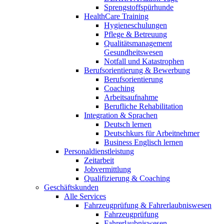
Sprengstoffspürhunde
HealthCare Training
Hygieneschulungen
Pflege & Betreuung
Qualitätsmanagement
Gesundheitswesen
Notfall und Katastrophen
Berufsorientierung & Bewerbung
Berufsorientierung
Coaching
Arbeitsaufnahme
Berufliche Rehabilitation
Integration & Sprachen
Deutsch lernen
Deutschkurs für Arbeitnehmer
Business Englisch lernen
Personaldienstleistung
Zeitarbeit
Jobvermittlung
Qualifizierung & Coaching
Geschäftskunden
Alle Services
Fahrzeugprüfung & Fahrerlaubniswesen
Fahrzeugprüfung
Fahrerlaubniswesen