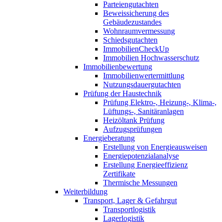
Parteiengutachten
Beweissicherung des
Gebäudezustandes
Wohnraumvermessung
Schiedsgutachten
ImmobilienCheckUp
Immobilien Hochwasserschutz
Immobilienbewertung
Immobilienwertermittlung
Nutzungsdauergutachten
Prüfung der Haustechnik
Prüfung Elektro-, Heizung-, Klima-,
Lüftungs-, Sanitäranlagen
Heizöltank Prüfung
Aufzugsprüfungen
Energieberatung
Erstellung von Energieausweisen
Energiepotenzialanalyse
Erstellung Energieeffizienz
Zertifikate
Thermische Messungen
Weiterbildung
Transport, Lager & Gefahrgut
Transportlogistik
Lagerlogistik