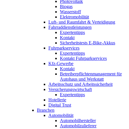
Photovoltaik
Biogas
Wasserstoff
Elektromobilität
Luft- und Raumfahrt & Verteidigung
Fahrraddienstleistungen
Expertentipps
Kontakt
Sicherheitstests E-Bike-Akkus
Fuhrparkservices
Expertentipps
Kontakt Fuhrparkservices
Kfz-Gewerbe
Kontakt
Betreiberpflichtenmanagement für
Autohaus und Werkstatt
Arbeitsschutz und Arbeitssicherheit
Versicherungswirtschaft
Expertentipps
Hotellerie
Digital Trust
Branchen
Automobilität
Automobilhersteller
Automobilzulieferer