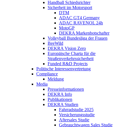
Handball Schiedsrichter
Sicherheit im Motorsport
DTM
ADAC GT4 Germany
ADAC RAVENOL 24h
MotoGP
DEKRA Markenbotschafter
Volleyball Bundesliga der Frauen
BeeWild
DEKRA Vision Zero
Europäische Charta für die
Straßenverkehrssicherheit
Funded R&D Projects
Politische Interessenvertretung
Compliance
Meldung
Media
Presseinformationen
DEKRA Info
Publikationen
DEKRA Studien
Fahrradstudie 2025
Versicherungsstudie
Aftersales Studie
Gebrauchtwagen Sales Studie