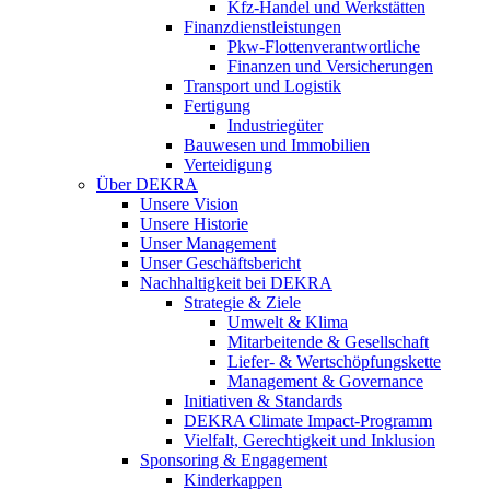
Kfz-Handel und Werkstätten
Finanzdienstleistungen
Pkw‑Flottenverantwortliche
Finanzen und Versicherungen
Transport und Logistik
Fertigung
Industriegüter
Bauwesen und Immobilien
Verteidigung
Über DEKRA
Unsere Vision
Unsere Historie
Unser Management
Unser Geschäftsbericht
Nachhaltigkeit bei DEKRA
Strategie & Ziele
Umwelt & Klima
Mitarbeitende & Gesellschaft
Liefer- & Wertschöpfungskette
Management & Governance
Initiativen & Standards
DEKRA Climate Impact-Programm
Vielfalt, Gerechtigkeit und Inklusion​
Sponsoring & Engagement
Kinderkappen