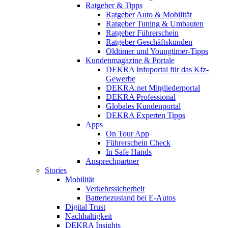
Ratgeber & Tipps
Ratgeber Auto & Mobilität
Ratgeber Tuning & Umbauten
Ratgeber Führerschein
Ratgeber Geschäftskunden
Oldtimer und Youngtimer-Tipps
Kundenmagazine & Portale
DEKRA Infoportal für das Kfz-
Gewerbe
DEKRA.net Mitgliederportal
DEKRA Professional
Globales Kundenportal
DEKRA Experten Tipps
Apps
On Tour App
Führerschein Check
In Safe Hands
Ansprechpartner
Stories
Mobilität
Verkehrssicherheit
Batteriezustand bei E-Autos
Digital Trust
Nachhaltigkeit
DEKRA Insights