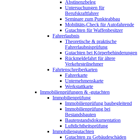
Abstinenzbeleg
Untersuchungen für
Berufskraftfahrer
Seminare zum Punkteabbau
Mobilitäts-Check für Autofahrende
Gutachten für Waffenbesitzer
Fahrerlaubnis
Theoretische & praktische
Fahrerlaubnisprüfung
Gutachten bei Körperbehinderungen
Rückmeldefahrt für ältere
Verkehrsteilnehmer
Fahrtenschreiberkarten
Fahrerkarte
Unternehmenskarte
Werkstattkarte
Immobilienprüfungen & -gutachten
Immobilienprüfung
Immobilienprüfung baubegleitend
Immobilienprüfung bei
Bestandsbauten
Bautenstandsdokumentation
Luftdichtheitsprüfung
Immobiliengutachten
Gutachten zu Gebäudeschäden