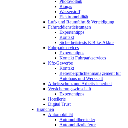
Photovoltaik
Biogas
Wasserstoff
Elektromobilität
Luft- und Raumfahrt & Verteidigung
Fahrraddienstleistungen
Expertentipps
Kontakt
Sicherheitstests E-Bike-Akkus
Fuhrparkservices
Expertentipps
Kontakt Fuhrparkservices
Kfz-Gewerbe
Kontakt
Betreiberpflichtenmanagement für
Autohaus und Werkstatt
Arbeitsschutz und Arbeitssicherheit
Versicherungswirtschaft
Expertentipps
Hotellerie
Digital Trust
Branchen
Automobilität
Automobilhersteller
Automobilzulieferer