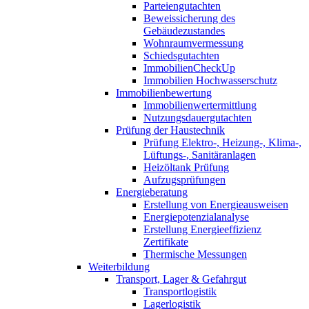
Parteiengutachten
Beweissicherung des
Gebäudezustandes
Wohnraumvermessung
Schiedsgutachten
ImmobilienCheckUp
Immobilien Hochwasserschutz
Immobilienbewertung
Immobilienwertermittlung
Nutzungsdauergutachten
Prüfung der Haustechnik
Prüfung Elektro-, Heizung-, Klima-,
Lüftungs-, Sanitäranlagen
Heizöltank Prüfung
Aufzugsprüfungen
Energieberatung
Erstellung von Energieausweisen
Energiepotenzialanalyse
Erstellung Energieeffizienz
Zertifikate
Thermische Messungen
Weiterbildung
Transport, Lager & Gefahrgut
Transportlogistik
Lagerlogistik