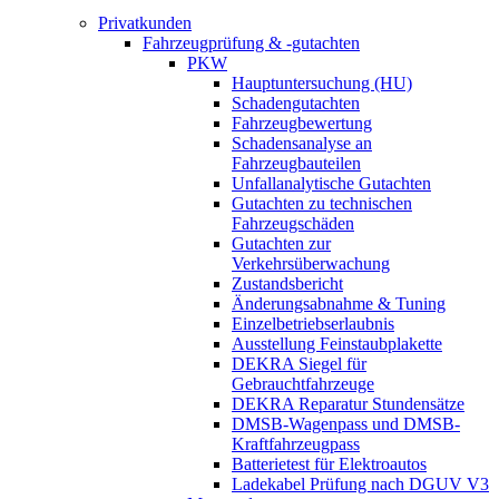
Privatkunden
Fahrzeugprüfung & -gutachten
PKW
Hauptuntersuchung (HU)
Schadengutachten
Fahrzeugbewertung
Schadensanalyse an
Fahrzeugbauteilen
Unfallanalytische Gutachten
Gutachten zu technischen
Fahrzeugschäden
Gutachten zur
Verkehrsüberwachung
Zustandsbericht
Änderungsabnahme & Tuning
Einzelbetriebserlaubnis
Ausstellung Feinstaubplakette
DEKRA Siegel für
Gebrauchtfahrzeuge
DEKRA Reparatur Stundensätze
DMSB-Wagenpass und DMSB-
Kraftfahrzeugpass
Batterietest für Elektroautos
Ladekabel Prüfung nach DGUV V3