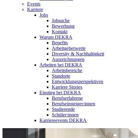
Events
Karriere
Jobs
Jobsuche
Bewerbung
Kontakt
Warum DEKRA
Benefits
Arbeitgeberwerte
Diversity & Nachhaltigkeit
Auszeichnungen
Arbeiten bei DEKRA
Arbeitsbereiche
Standorte
Entwicklungsperspektiven
Karriere Stories
Einstieg bei DEKRA
Berufserfahrene
Berufseinsteiger:innen
Studierende
Schüler:innen
Karriereevents DEKRA