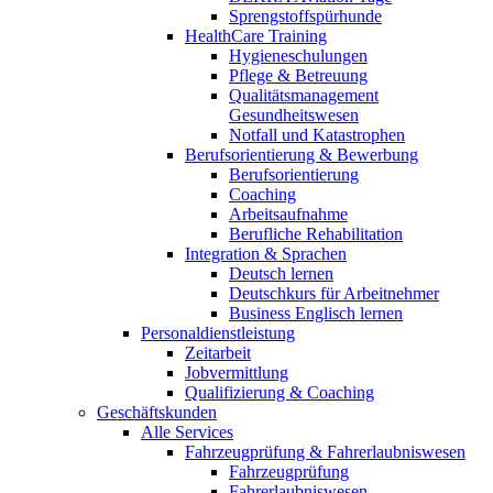
Sprengstoffspürhunde
HealthCare Training
Hygieneschulungen
Pflege & Betreuung
Qualitätsmanagement
Gesundheitswesen
Notfall und Katastrophen
Berufsorientierung & Bewerbung
Berufsorientierung
Coaching
Arbeitsaufnahme
Berufliche Rehabilitation
Integration & Sprachen
Deutsch lernen
Deutschkurs für Arbeitnehmer
Business Englisch lernen
Personaldienstleistung
Zeitarbeit
Jobvermittlung
Qualifizierung & Coaching
Geschäftskunden
Alle Services
Fahrzeugprüfung & Fahrerlaubniswesen
Fahrzeugprüfung
Fahrerlaubniswesen