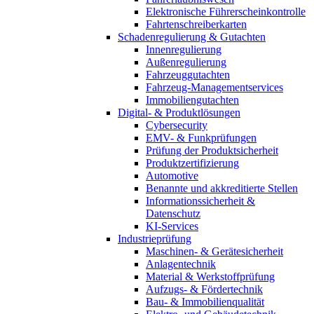
Elektronische Führerscheinkontrolle
Fahrtenschreiberkarten
Schadenregulierung & Gutachten
Innenregulierung
Außenregulierung
Fahrzeuggutachten
Fahrzeug-Managementservices
Immobiliengutachten
Digital- & Produktlösungen
Cybersecurity
EMV- & Funkprüfungen
Prüfung der Produktsicherheit
Produktzertifizierung
Automotive
Benannte und akkreditierte Stellen
Informationssicherheit &
Datenschutz
KI-Services
Industrieprüfung
Maschinen- & Gerätesicherheit
Anlagentechnik
Material & Werkstoffprüfung
Aufzugs- & Fördertechnik
Bau- & Immobilienqualität