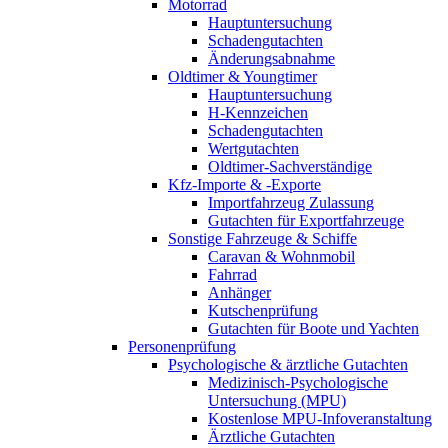
Motorrad
Hauptuntersuchung
Schadengutachten
Änderungsabnahme
Oldtimer & Youngtimer
Hauptuntersuchung
H-Kennzeichen
Schadengutachten
Wertgutachten
Oldtimer-Sachverständige
Kfz-Importe & -Exporte
Importfahrzeug Zulassung
Gutachten für Exportfahrzeuge
Sonstige Fahrzeuge & Schiffe
Caravan & Wohnmobil
Fahrrad
Anhänger
Kutschenprüfung
Gutachten für Boote und Yachten
Personenprüfung
Psychologische & ärztliche Gutachten
Medizinisch-Psychologische
Untersuchung (MPU)
Kostenlose MPU-Infoveranstaltung
Ärztliche Gutachten