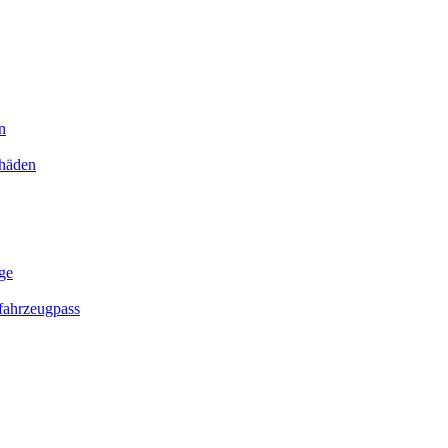
n
chäden
ge
ahrzeugpass