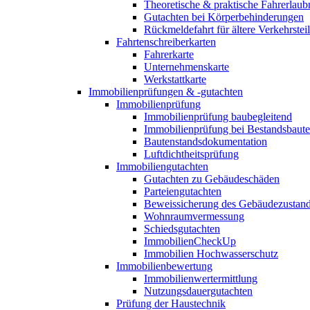
Theoretische & praktische Fahrerlaub
Gutachten bei Körperbehinderungen
Rückmeldefahrt für ältere Verkehrste
Fahrtenschreiberkarten
Fahrerkarte
Unternehmenskarte
Werkstattkarte
Immobilienprüfungen & -gutachten
Immobilienprüfung
Immobilienprüfung baubegleitend
Immobilienprüfung bei Bestandsbaut
Bautenstandsdokumentation
Luftdichtheitsprüfung
Immobiliengutachten
Gutachten zu Gebäudeschäden
Parteiengutachten
Beweissicherung des Gebäudezustan
Wohnraumvermessung
Schiedsgutachten
ImmobilienCheckUp
Immobilien Hochwasserschutz
Immobilienbewertung
Immobilienwertermittlung
Nutzungsdauergutachten
Prüfung der Haustechnik