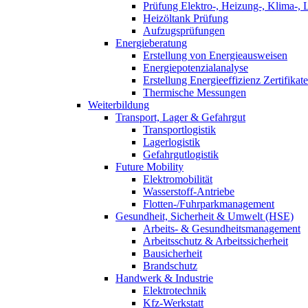
Prüfung Elektro-, Heizung-, Klima-, 
Heizöltank Prüfung
Aufzugsprüfungen
Energieberatung
Erstellung von Energieausweisen
Energiepotenzialanalyse
Erstellung Energieeffizienz Zertifikate
Thermische Messungen
Weiterbildung
Transport, Lager & Gefahrgut
Transportlogistik
Lagerlogistik
Gefahrgutlogistik
Future Mobility
Elektromobilität
Wasserstoff-Antriebe
Flotten-/Fuhrparkmanagement
Gesundheit, Sicherheit & Umwelt (HSE)
Arbeits- & Gesundheitsmanagement
Arbeitsschutz & Arbeitssicherheit
Bausicherheit
Brandschutz
Handwerk & Industrie
Elektrotechnik
Kfz-Werkstatt