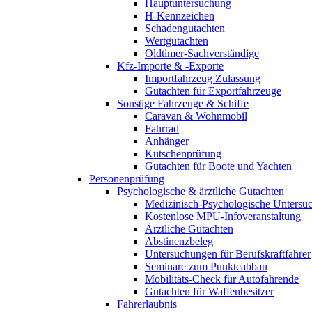
Hauptuntersuchung
H-Kennzeichen
Schadengutachten
Wertgutachten
Oldtimer-Sachverständige
Kfz-Importe & -Exporte
Importfahrzeug Zulassung
Gutachten für Exportfahrzeuge
Sonstige Fahrzeuge & Schiffe
Caravan & Wohnmobil
Fahrrad
Anhänger
Kutschenprüfung
Gutachten für Boote und Yachten
Personenprüfung
Psychologische & ärztliche Gutachten
Medizinisch-Psychologische Unters
Kostenlose MPU-Infoveranstaltung
Ärztliche Gutachten
Abstinenzbeleg
Untersuchungen für Berufskraftfahrer
Seminare zum Punkteabbau
Mobilitäts-Check für Autofahrende
Gutachten für Waffenbesitzer
Fahrerlaubnis