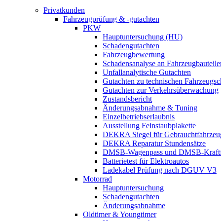
Privatkunden
Fahrzeugprüfung & -gutachten
PKW
Hauptuntersuchung (HU)
Schadengutachten
Fahrzeugbewertung
Schadensanalyse an Fahrzeugbauteile
Unfallanalytische Gutachten
Gutachten zu technischen Fahrzeugs
Gutachten zur Verkehrsüberwachung
Zustandsbericht
Änderungsabnahme & Tuning
Einzelbetriebserlaubnis
Ausstellung Feinstaubplakette
DEKRA Siegel für Gebrauchtfahrzeu
DEKRA Reparatur Stundensätze
DMSB-Wagenpass und DMSB-Kraftf
Batterietest für Elektroautos
Ladekabel Prüfung nach DGUV V3
Motorrad
Hauptuntersuchung
Schadengutachten
Änderungsabnahme
Oldtimer & Youngtimer