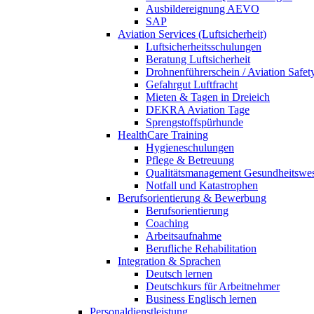
Ausbildereignung AEVO
SAP
Aviation Services (Luftsicherheit)
Luftsicherheitsschulungen
Beratung Luftsicherheit
Drohnenführerschein / Aviation Safet
Gefahrgut Luftfracht
Mieten & Tagen in Dreieich
DEKRA Aviation Tage
Sprengstoffspürhunde
HealthCare Training
Hygieneschulungen
Pflege & Betreuung
Qualitätsmanagement Gesundheitswe
Notfall und Katastrophen
Berufsorientierung & Bewerbung
Berufsorientierung
Coaching
Arbeitsaufnahme
Berufliche Rehabilitation
Integration & Sprachen
Deutsch lernen
Deutschkurs für Arbeitnehmer
Business Englisch lernen
Personaldienstleistung