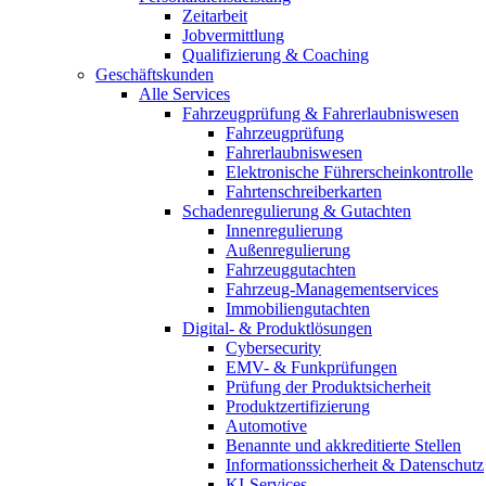
Zeitarbeit
Jobvermittlung
Qualifizierung & Coaching
Geschäftskunden
Alle Services
Fahrzeugprüfung & Fahrerlaubniswesen
Fahrzeugprüfung
Fahrerlaubniswesen
Elektronische Führerscheinkontrolle
Fahrtenschreiberkarten
Schadenregulierung & Gutachten
Innenregulierung
Außenregulierung
Fahrzeuggutachten
Fahrzeug-Managementservices
Immobiliengutachten
Digital- & Produktlösungen
Cybersecurity
EMV- & Funkprüfungen
Prüfung der Produktsicherheit
Produktzertifizierung
Automotive
Benannte und akkreditierte Stellen
Informationssicherheit & Datenschutz
KI-Services